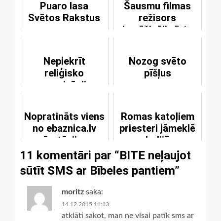
Puaro lasa
Šausmu filmas
Svētos Rakstus
režisors
iemūžinājis īstu
velna izdzīšanu
Nepiekrīt
Nozog svēto
reliģisko
pīšļus
organizāciju
darbībai tikai
“zaļajā” režīmā
Nopratināts viens
Romas katoļiem
no ebaznica.lv
priesteri jāmeklē
pārstāvjiem
Indijā
11 komentāri par “
BITE neļaujot
sūtīt SMS ar Bībeles pantiem
”
moritz
saka:
14.12.2015 11:13
atklāti sakot, man ne visai patīk sms ar