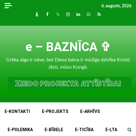
Skip
6. augusts, 2026
to
Draugiem
Facebook
Twitter
Instagram
LinkedIn
whatsapp
RSS
content
e – BAZNĪCA ✞
Grēka alga ir nāve, bet Dieva balva ir mūžīga dzīvība Kristū
Jēzū, mūsu Kungā.
E-KONTAKTI
E-PROJEKTS
E-ARHĪVS
E-POLEMIKA
E-BĪBELE
E-TICĪBA
E-LTA