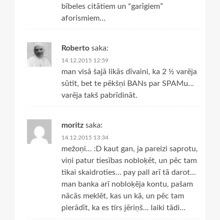
bībeles citātiem un “garīgiem”
aforismiem…
Roberto
saka:
14.12.2015 12:59
man visā šajā likās dīvaini, ka 2 ½ varēja
sūtīt, bet te pēkšņi BANs par SPAMu…
varēja takš pabrīdināt.
moritz
saka:
14.12.2015 13:34
mežoņi… :D kaut gan, ja pareizi saprotu,
viņi patur tiesības nobloķēt, un pēc tam
tikai skaidroties… pay pall arī tā darot…
man banka arī nobloķēja kontu, pašam
nācās meklēt, kas un kā, un pēc tam
pierādīt, ka es tīrs jēriņš… laiki tādi…