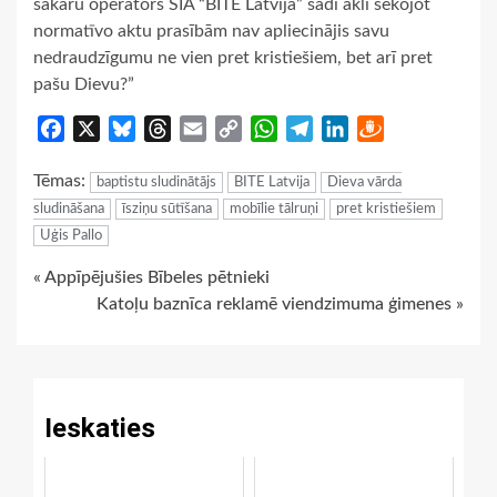
sakaru operators SIA “BITE Latvija” šādi akli sekojot
normatīvo aktu prasībām nav apliecinājis savu
nedraudzīgumu ne vien pret kristiešiem, bet arī pret
pašu Dievu?”
Facebook
X
Bluesky
Threads
Email
Copy
WhatsApp
Telegram
LinkedIn
Draugiem
Link
Tēmas:
baptistu sludinātājs
BITE Latvija
Dieva vārda
sludināšana
īsziņu sūtīšana
mobīlie tālruņi
pret kristiešiem
Uģis Pallo
Continue
« Appīpējušies Bībeles pētnieki
Katoļu baznīca reklamē viendzimuma ģimenes »
Reading
Ieskaties