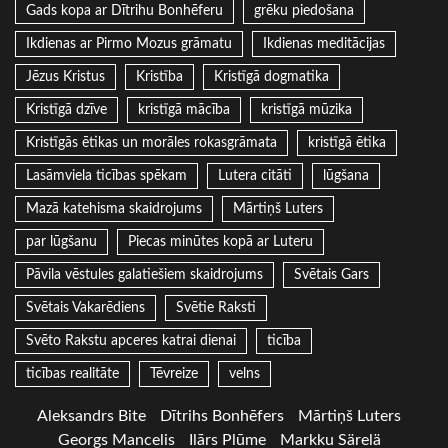
Gads kopa ar Dītrihu Bonhēferu
grēku piedošana
Ikdienas ar Pirmo Mozus grāmatu
Ikdienas meditācijas
Jēzus Kristus
Kristība
Kristīgā dogmatika
Kristīgā dzīve
kristīgā mācība
kristīgā mūzika
Kristīgās ētikas un morāles rokasgrāmata
kristīgā ētika
Lasāmviela ticības spēkam
Lutera citāti
lūgšana
Mazā katehisma skaidrojums
Mārtiņš Luters
par lūgšanu
Piecas minūtes kopā ar Luteru
Pāvila vēstules galatiešiem skaidrojums
Svētais Gars
Svētais Vakarēdiens
Svētie Raksti
Svēto Rakstu apceres katrai dienai
ticība
ticības realitāte
Tēvreize
velns
Aleksandrs Bite
Dītrihs Bonhēfers
Mārtiņš Luters
Georgs Mancelis
Ilārs Plūme
Markku Särelä