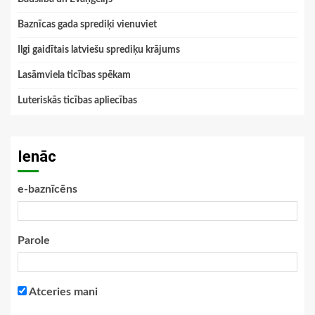
Baznīcas gada sprediķi vienuviet
Ilgi gaidītais latviešu sprediķu krājums
Lasāmviela ticības spēkam
Luteriskās ticības apliecības
Ienāc
e-baznīcēns
Parole
Atceries mani