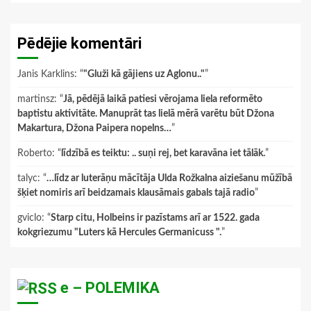
Pēdējie komentāri
Janis Karklins
: “
"Gluži kā gājiens uz Aglonu.."
”
martinsz
: “
Jā, pēdējā laikā patiesi vērojama liela reformēto
baptistu aktivitāte. Manuprāt tas lielā mērā varētu būt Džona
Makartura, Džona Paipera nopelns…
”
Roberto
: “
līdzībā es teiktu: .. suņi rej, bet karavāna iet tālāk.
”
talyc
: “
…līdz ar luterāņu mācītāja Ulda Rožkalna aiziešanu mūžībā
šķiet nomiris arī beidzamais klausāmais gabals tajā radio
”
gviclo
: “
Starp citu, Holbeins ir pazīstams arī ar 1522. gada
kokgriezumu "Luters kā Hercules Germanicuss ".
”
e – POLEMIKA