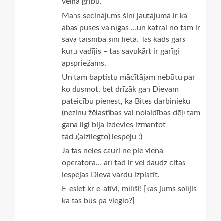
velna gribu.
Mans secinājums šinī jautājumā ir ka
abas puses vainīgas …un katrai no tām ir
sava taisnība šīnī lietā. Tas kāds gars
kuru vadījis – tas savukārt ir garīgi
apspriežams.
Un tam baptistu mācītājam nebūtu par
ko dusmot, bet drīzāk gan Dievam
pateicību pienest, ka Bites darbinieku
(nezinu žēlastības vai nolaidības dēļ) tam
gana ilgi bija izdevies izmantot
tādu(aizliegto) iespēju :)
Ja tas neies cauri ne pie viena
operatora… arī tad ir vēl daudz citas
iespējas Dieva vārdu izplatīt.
E-esiet kr e-atīvi, mīlīši! [kas jums solījis
ka tas būs pa vieglo?]