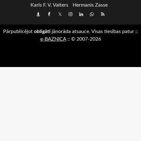
Karls F. V. Valters
Hermanis Zasse
Draugiem
Facebook
Twitter
Instagram
LinkedIn
whatsapp
RSS
Pārpublicējot
obligāti
jānorāda atsauce. Visas tiesības patur
::
e-BAZNICA
::
© 2007-2026