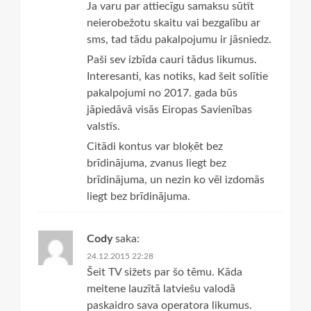
Ja varu par attiecīgu samaksu sūtīt
neierobežotu skaitu vai bezgalību ar
sms, tad tādu pakalpojumu ir jāsniedz.
Paši sev izbīda cauri tādus likumus.
Interesanti, kas notiks, kad šeit solītie
pakalpojumi no 2017. gada būs
jāpiedāvā visās Eiropas Savienības
valstīs.
Citādi kontus var bloķēt bez
brīdinājuma, zvanus liegt bez
brīdinājuma, un nezin ko vēl izdomās
liegt bez brīdinājuma.
Cody
saka:
24.12.2015 22:28
Šeit TV sižets par šo tēmu. Kāda
meitene lauzītā latviešu valodā
paskaidro sava operatora likumus.