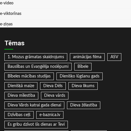
e-video
e-viktorīnas
e-ziņas
Tēmas
1. Mozus grāmatas skaidrojums
animācijas filma
ASV
Bauslības un Evaņģēlija noslēpumi
Bībele
Bībeles mācības studijas
Dienišķo lūgšanu gads
Dienišķā maize
Dieva Dēls
Dieva likums
Dieva mīlestība
Dieva vārds
Dieva Vārds katrai gada dienai
Dieva žēlastība
Dzīvības ceļš
e-baznica.lv
Es gribu dzīvot šīs dienas ar Tevi