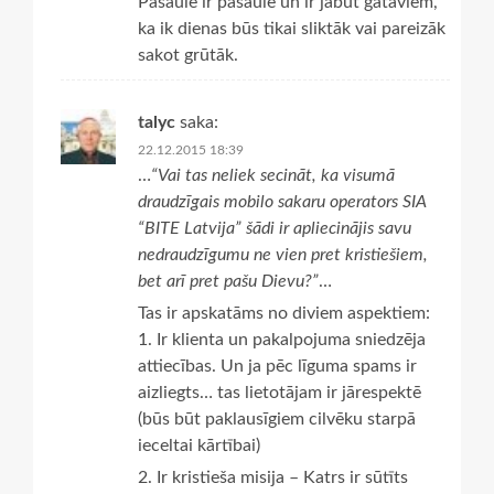
Pasaule ir pasaule un ir jābūt gataviem,
ka ik dienas būs tikai sliktāk vai pareizāk
sakot grūtāk.
talyc
saka:
22.12.2015 18:39
…
“Vai tas neliek secināt, ka visumā
draudzīgais mobilo sakaru operators SIA
“BITE Latvija” šādi ir apliecinājis savu
nedraudzīgumu ne vien pret kristiešiem,
bet arī pret pašu Dievu?”
…
Tas ir apskatāms no diviem aspektiem:
1. Ir klienta un pakalpojuma sniedzēja
attiecības. Un ja pēc līguma spams ir
aizliegts… tas lietotājam ir jārespektē
(būs būt paklausīgiem cilvēku starpā
ieceltai kārtībai)
2. Ir kristieša misija – Katrs ir sūtīts