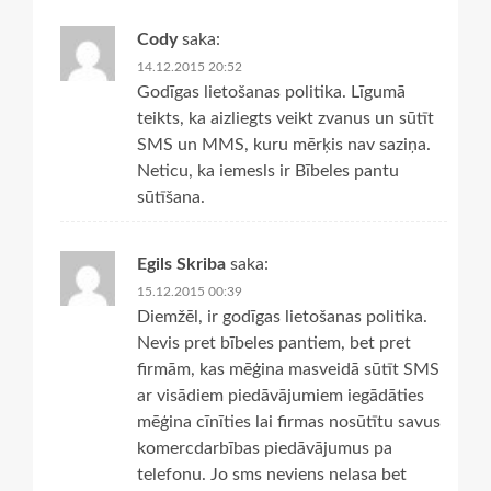
Cody
saka:
14.12.2015 20:52
Godīgas lietošanas politika. Līgumā
teikts, ka aizliegts veikt zvanus un sūtīt
SMS un MMS, kuru mērķis nav saziņa.
Neticu, ka iemesls ir Bībeles pantu
sūtīšana.
Egils Skriba
saka:
15.12.2015 00:39
Diemžēl, ir godīgas lietošanas politika.
Nevis pret bībeles pantiem, bet pret
firmām, kas mēģina masveidā sūtīt SMS
ar visādiem piedāvājumiem iegādāties
mēģina cīnīties lai firmas nosūtītu savus
komercdarbības piedāvājumus pa
telefonu. Jo sms neviens nelasa bet