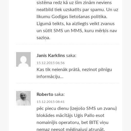
sistēma redz kā uz šīm zinām neviens
neatbild tiek uzskatīts par spamu. Un uz
likumu Godīgas lietošanas politika.
Līgumā teikts, ka aizliegts veikt zvanus
un sūtīt SMS un MMS, kuru mērķis nav
saziņa.
Janis Karklins
saka:
15.12.2015 06:56
Kas tik neienāk prātā, nezinot pilnīgu
informāciju…
Roberto
saka:
15.12.2015 08:41
pēc piecu dienu (izejošo SMS un zvanu)
blokādes mācītājs Uģis Pallo esot
nomainījis operatoru, bet BITE viņu
nemaz neesot mēģinajusi atrunāt.