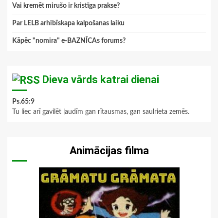
Vai kremēt mirušo ir kristīga prakse?
Par LELB arhibīskapa kalpošanas laiku
Kāpēc "nomira" e-BAZNĪCAs forums?
Dieva vārds katrai dienai
Ps.65:9
Tu liec arī gavilēt ļaudīm gan rītausmas, gan saulrieta zemēs.
Animācijas filma