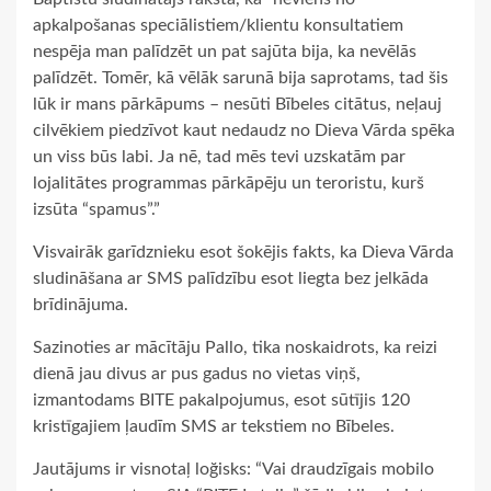
apkalpošanas speciālistiem/klientu konsultatiem
nespēja man palīdzēt un pat sajūta bija, ka nevēlās
palīdzēt. Tomēr, kā vēlāk sarunā bija saprotams, tad šis
lūk ir mans pārkāpums – nesūti Bībeles citātus, neļauj
cilvēkiem piedzīvot kaut nedaudz no Dieva Vārda spēka
un viss būs labi. Ja nē, tad mēs tevi uzskatām par
lojalitātes programmas pārkāpēju un teroristu, kurš
izsūta “spamus”.”
Visvairāk garīdznieku esot šokējis fakts, ka Dieva Vārda
sludināšana ar SMS palīdzību esot liegta bez jelkāda
brīdinājuma.
Sazinoties ar mācītāju Pallo, tika noskaidrots, ka reizi
dienā jau divus ar pus gadus no vietas viņš,
izmantodams BITE pakalpojumus, esot sūtījis 120
kristīgajiem ļaudīm SMS ar tekstiem no Bībeles.
Jautājums ir visnotaļ loğisks: “Vai draudzīgais mobilo