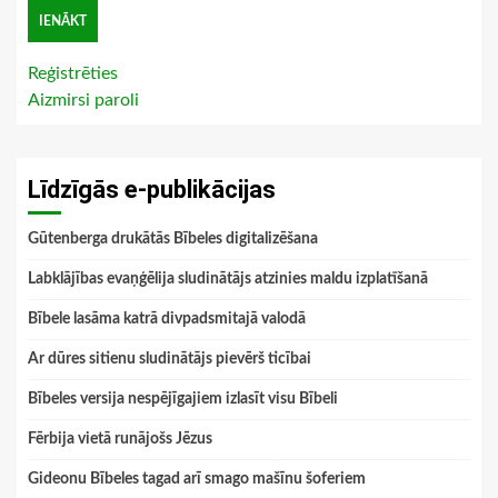
Reģistrēties
Aizmirsi paroli
Līdzīgās e-publikācijas
Gūtenberga drukātās Bībeles digitalizēšana
Labklājības evaņģēlija sludinātājs atzinies maldu izplatīšanā
Bībele lasāma katrā divpadsmitajā valodā
Ar dūres sitienu sludinātājs pievērš ticībai
Bībeles versija nespējīgajiem izlasīt visu Bībeli
Fērbija vietā runājošs Jēzus
Gideonu Bībeles tagad arī smago mašīnu šoferiem