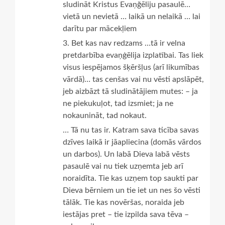
sludināt Kristus Evaņğēliju pasaulē…
vietā un nevietā … laikā un nelaikā … lai
darītu par mācekļiem
3. Bet kas nav redzams …tā ir velna
pretdarbība evaņģēlija izplatībai. Tas liek
visus iespējamos šķēršļus (arī likumības
vārdā)… tas cenšas vai nu vēsti apslāpēt,
jeb aizbāzt tā sludinātājiem mutes: – ja
ne piekukuļot, tad izsmiet; ja ne
nokaunināt, tad nokaut.
… Tā nu tas ir. Katram sava ticība savas
dzīves laikā ir jāapliecina (domās vārdos
un darbos). Un labā Dieva labā vēsts
pasaulē vai nu tiek uzņemta jeb arī
noraidīta. Tie kas uzņem top saukti par
Dieva bērniem un tie iet un nes šo vēsti
tālāk. Tie kas novēršas, noraida jeb
iestājas pret – tie izpilda sava tēva –