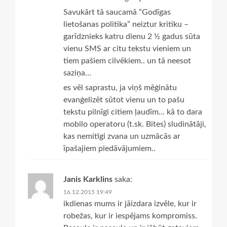
Savukārt tā saucamā “Godīgas
lietošanas politika” neiztur kritiku –
garīdznieks katru dienu 2 ½ gadus sūta
vienu SMS ar citu tekstu vieniem un
tiem pašiem cilvēkiem.. un tā neesot
saziņa…
es vēl saprastu, ja viņš mēģinātu
evanģelizēt sūtot vienu un to pašu
tekstu pilnīgi citiem ļaudīm… kā to dara
mobilo operatoru (t.sk. Bites) sludinātāji,
kas nemitīgi zvana un uzmācās ar
īpašajiem piedāvājumiem..
Janis Karklins
saka:
16.12.2015 19:49
ikdienas mums ir jāizdara izvēle, kur ir
robežas, kur ir iespējams kompromiss.