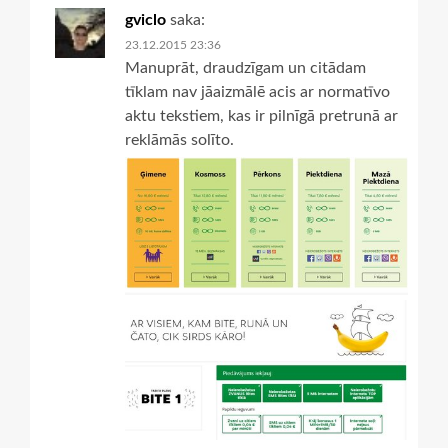
gviclo
saka:
23.12.2015 23:36
Manuprāt, draudzīgam un citādam
tīklam nav jāaizmālē acis ar normatīvo
aktu tekstiem, kas ir pilnīgā pretrunā ar
reklāmās solīto.