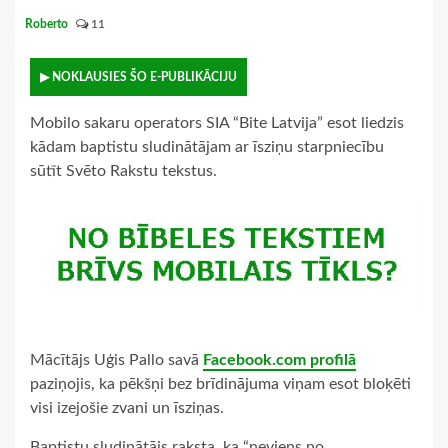
Roberto
11
▶ NOKLAUSIES ŠO E-PUBLIKĀCIJU
Mobilo sakaru operators SIA “Bite Latvija” esot liedzis
kādam baptistu sludinātājam ar īsziņu starpniecību
sūtīt Svēto Rakstu tekstus.
Mācītājs Uģis Pallo savā
Facebook.com profilā
paziņojis, ka pēkšņi bez brīdinājuma viņam esot bloķēti
visi izejošie zvani un īsziņas.
Baptistu sludinātājs raksta, ka “neviens no