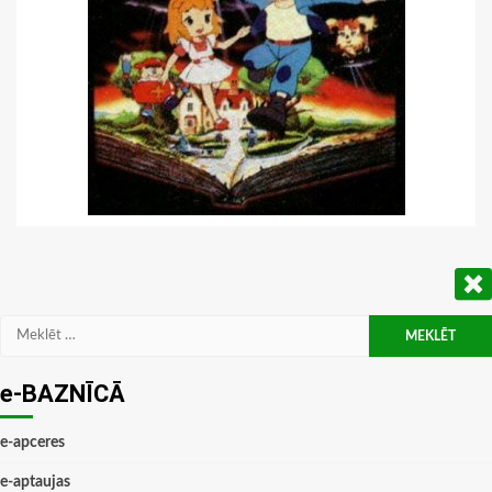
Meklēt:
e-BAZNĪCĀ
e-apceres
e-aptaujas