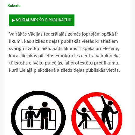
Roberto
▶ NOKLAUSIES ŠO E-PUBLIKĀCIJU
Vairākās Vācijas federālajās zemēs joprojām spēkā ir
likumi, kas aizliedz dejas publiskās vietās kristiešiem
svarīgu svētku laikā. Šāds likums ir spēkā arī Hesenē,
kuras lielākās pilsētas Frankfurtes centrā vairāk nekā
tūkstotis cilvēku pulcējās, lai protestētu pret likumu,
kurš Lielajā piektdienā aizliedz dejas publiskās vietās.