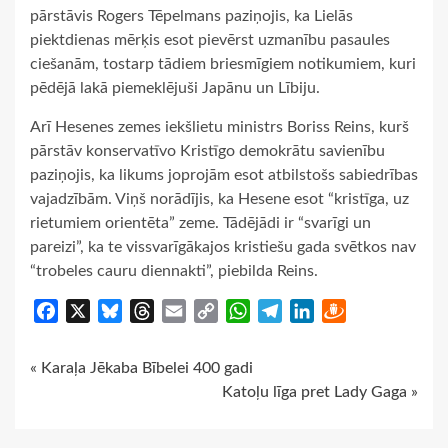
pārstāvis Rogers Tēpelmans paziņojis, ka Lielās
piektdienas mērķis esot pievērst uzmanību pasaules
ciešanām, tostarp tādiem briesmīgiem notikumiem, kuri
pēdējā lakā piemeklējuši Japānu un Lībiju.
Arī Hesenes zemes iekšlietu ministrs Boriss Reins, kurš
pārstāv konservatīvo Kristīgo demokrātu savienību
paziņojis, ka likums joprojām esot atbilstošs sabiedrības
vajadzībām. Viņš norādījis, ka Hesene esot “kristīga, uz
rietumiem orientēta” zeme. Tādējādi ir “svarīgi un
pareizi”, ka te vissvarīgākajos kristiešu gada svētkos nav
“trobeles cauru diennakti”, piebilda Reins.
Facebook
X
Bluesky
Threads
Email
Copy
WhatsApp
Telegram
LinkedIn
Draugiem
Link
Continue
« Karaļa Jēkaba Bībelei 400 gadi
Katoļu līga pret Lady Gaga »
Reading