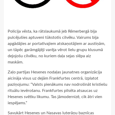
Policija vēsta, ka rātslaukumā jeb Rēmerbergā bija
pulcējušies aptuveni tūkstotis cilvēku. Vairums bija
apgādājies ar portatīvajiem atskaņotājiem ar austiņām,
un tāpēc garāmgājēji varēja vērot lielu grupu klusumā
dejojošu cilvēku, no kuriem daļa sejas slēpa aiz
maskām.
Zaļo partijas Hesenes nodaļas jaunatnes organizācija
aicināja visus uz dejām Frankfurtes centrā, izplatot
paziņojumu: “Valsts pienākums nav nodrošināt kristiešu
rituālu ievērošanu. Frankfurtes pilsēta atsaucas uz
Hesenes svētku likumu. Tas jāmodernizē, cik ātri vien
iespējams.”
Savukārt Hesenes un Nasavas luterāņu baznīcas