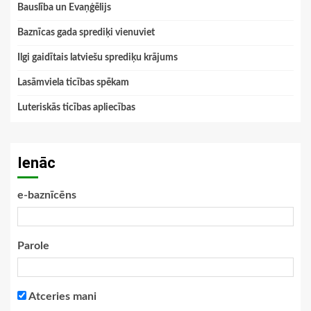
Bauslība un Evaņģēlijs
Baznīcas gada sprediķi vienuviet
Ilgi gaidītais latviešu sprediķu krājums
Lasāmviela ticības spēkam
Luteriskās ticības apliecības
Ienāc
e-baznīcēns
Parole
Atceries mani