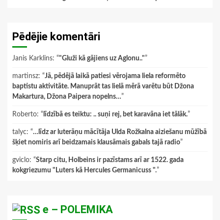
Pēdējie komentāri
Janis Karklins
: “
"Gluži kā gājiens uz Aglonu.."
”
martinsz
: “
Jā, pēdējā laikā patiesi vērojama liela reformēto
baptistu aktivitāte. Manuprāt tas lielā mērā varētu būt Džona
Makartura, Džona Paipera nopelns…
”
Roberto
: “
līdzībā es teiktu: .. suņi rej, bet karavāna iet tālāk.
”
talyc
: “
…līdz ar luterāņu mācītāja Ulda Rožkalna aiziešanu mūžībā
šķiet nomiris arī beidzamais klausāmais gabals tajā radio
”
gviclo
: “
Starp citu, Holbeins ir pazīstams arī ar 1522. gada
kokgriezumu "Luters kā Hercules Germanicuss ".
”
e – POLEMIKA