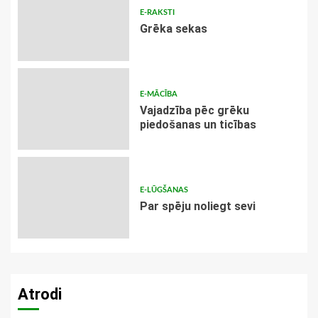
E-RAKSTI
Grēka sekas
E-MĀCĪBA
Vajadzība pēc grēku
piedošanas un ticības
E-LŪGŠANAS
Par spēju noliegt sevi
Atrodi