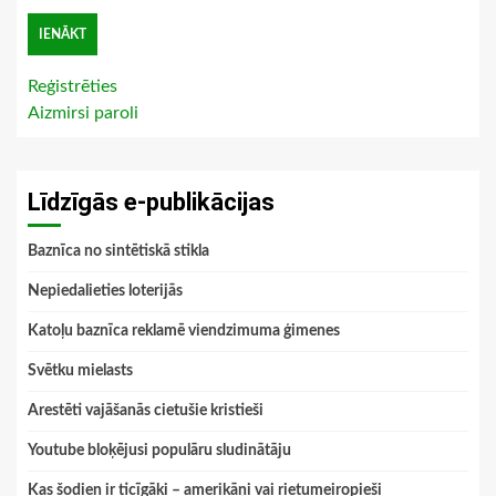
Reģistrēties
Aizmirsi paroli
Līdzīgās e-publikācijas
Baznīca no sintētiskā stikla
Nepiedalieties loterijās
Katoļu baznīca reklamē viendzimuma ģimenes
Svētku mielasts
Arestēti vajāšanās cietušie kristieši
Youtube bloķējusi populāru sludinātāju
Kas šodien ir ticīgāki – amerikāņi vai rietumeiropieši