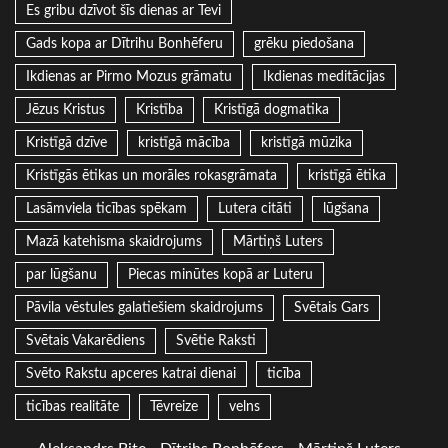
Es gribu dzīvot šīs dienas ar Tevi
Gads kopa ar Dītrihu Bonhēferu
grēku piedošana
Ikdienas ar Pirmo Mozus grāmatu
Ikdienas meditācijas
Jēzus Kristus
Kristība
Kristīgā dogmatika
Kristīgā dzīve
kristīgā mācība
kristīgā mūzika
Kristīgās ētikas un morāles rokasgrāmata
kristīgā ētika
Lasāmviela ticības spēkam
Lutera citāti
lūgšana
Mazā katehisma skaidrojums
Mārtiņš Luters
par lūgšanu
Piecas minūtes kopā ar Luteru
Pāvila vēstules galatiešiem skaidrojums
Svētais Gars
Svētais Vakarēdiens
Svētie Raksti
Svēto Rakstu apceres katrai dienai
ticība
ticības realitāte
Tēvreize
velns