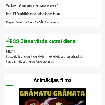
Vai kremēt mirušo ir kristīga prakse?
Par LELB arhibīskapa kalpošanas laiku
Kāpēc "nomira" e-BAZNĪCAs forums?
Dieva vārds katrai dienai
Mt.7:7
Lūdziet, tad jums taps dots; meklējiet, tad jūs atradīsit;
klaudziniet, tad jums taps atvērts.
Animācijas filma