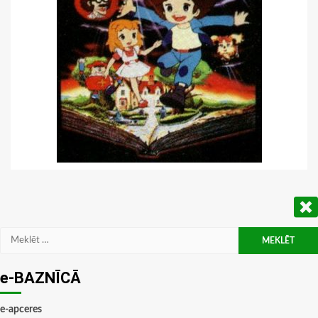
Meklēt:
e-BAZNĪCĀ
e-apceres