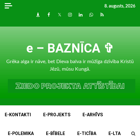
Skip
8. augusts, 2026
to
Draugiem
Facebook
Twitter
Instagram
LinkedIn
whatsapp
RSS
content
e – BAZNĪCA ✞
Grēka alga ir nāve, bet Dieva balva ir mūžīga dzīvība Kristū
Jēzū, mūsu Kungā.
E-KONTAKTI
E-PROJEKTS
E-ARHĪVS
E-POLEMIKA
E-BĪBELE
E-TICĪBA
E-LTA