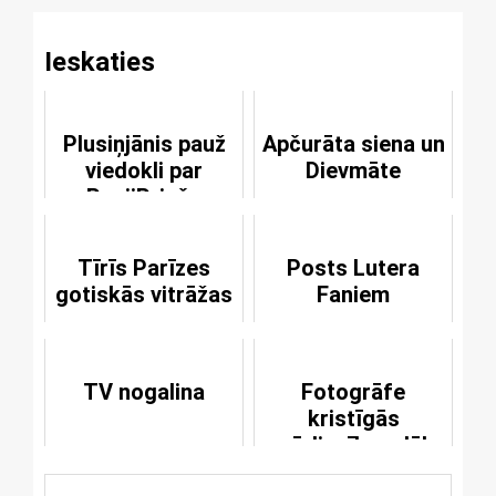
Ieskaties
Plusiņjānis pauž
Apčurāta siena un
viedokli par
Dievmāte
PepijPrinču
grāmatiņu
Tīrīs Parīzes
Posts Lutera
gotiskās vitrāžas
Faniem
TV nogalina
Fotogrāfe
kristīgās
pārliecības dēļ
sista krustā