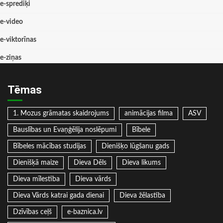
e-sprediķi
e-video
e-viktorīnas
e-ziņas
Tēmas
1. Mozus grāmatas skaidrojums
animācijas filma
ASV
Bauslības un Evaņģēlija noslēpumi
Bībele
Bībeles mācības studijas
Dienišķo lūgšanu gads
Dienišķā maize
Dieva Dēls
Dieva likums
Dieva mīlestība
Dieva vārds
Dieva Vārds katrai gada dienai
Dieva žēlastība
Dzīvības ceļš
e-baznica.lv