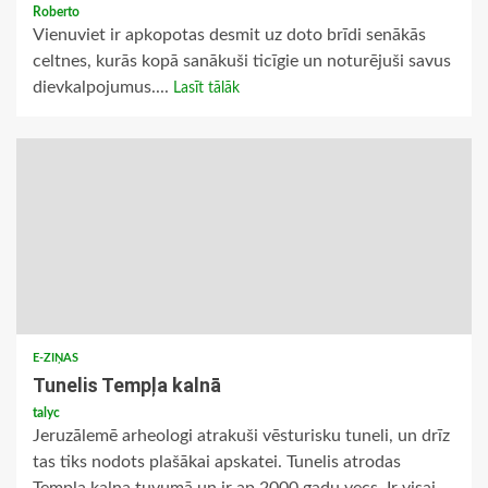
Roberto
Vienuviet ir apkopotas desmit uz doto brīdi senākās
celtnes, kurās kopā sanākuši ticīgie un noturējuši savus
dievkalpojumus....
Lasīt tālāk
E-ZIŅAS
Tunelis Tempļa kalnā
talyc
Jeruzālemē arheologi atrakuši vēsturisku tuneli, un drīz
tas tiks nodots plašākai apskatei. Tunelis atrodas