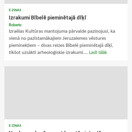
E-ZIŅAS
Izrakumi Bībelē pieminētajā dīķī
Roberto
Izraēlas Kultūras mantojuma pārvalde paziņojusi, ka
vienā no pazīstamākajiem Jeruzalemes vēstures
pieminekļiem – divas reizes Bībelē pieminētajā dīķī,
tikšot uzsākti arheoloģiskie izrakumi....
Lasīt tālāk
E-ZIŅAS