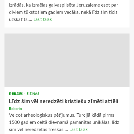
Izrādās, ka Izraēlas galvaspilsēta Jeruzaleme esot par
diviem tūkstošiem gadiem vecāka, nekā līdz šim ticis
uzskatīts....
Lasīt tālāk
E-BILDES
E-ZIŅAS
Līdz šim vēl neredzēti kristiešu zīmēti attēli
Roberto
Veicot arheoloģiskus pētījumus, Turcijā kādā pirms
1500 gadiem celtā dievnamā pamanītas unikālas, līdz
šim vēl neredzētas freskas....
Lasīt tālāk