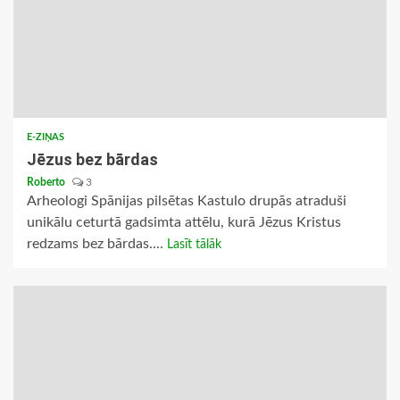
E-ZIŅAS
Jēzus bez bārdas
Roberto
3
Arheologi Spānijas pilsētas Kastulo drupās atraduši
unikālu ceturtā gadsimta attēlu, kurā Jēzus Kristus
redzams bez bārdas....
Lasīt tālāk