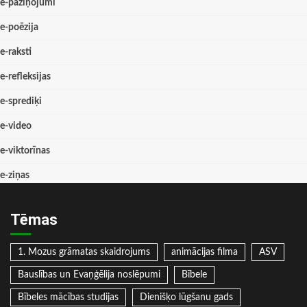
e-paziņojumi
e-poēzija
e-raksti
e-refleksijas
e-sprediķi
e-video
e-viktorīnas
e-ziņas
Tēmas
1. Mozus grāmatas skaidrojums
animācijas filma
ASV
Bauslības un Evaņģēlija noslēpumi
Bībele
Bībeles mācības studijas
Dienišķo lūgšanu gads