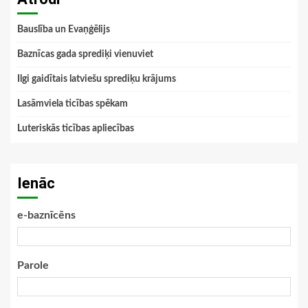
Bauslība un Evaņģēlijs
Baznīcas gada sprediķi vienuviet
Ilgi gaidītais latviešu sprediķu krājums
Lasāmviela ticības spēkam
Luteriskās ticības apliecības
Ienāc
e-baznīcēns
Parole