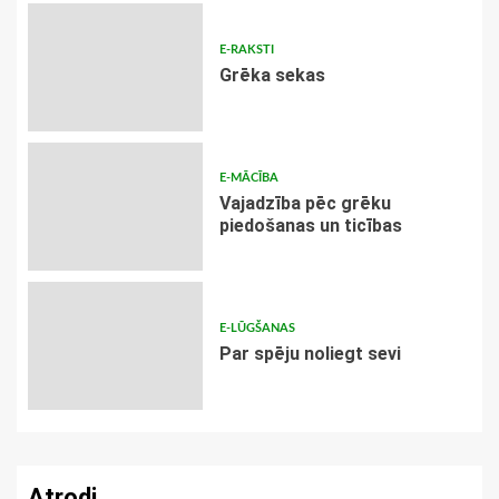
E-RAKSTI
Grēka sekas
E-MĀCĪBA
Vajadzība pēc grēku
piedošanas un ticības
E-LŪGŠANAS
Par spēju noliegt sevi
Atrodi