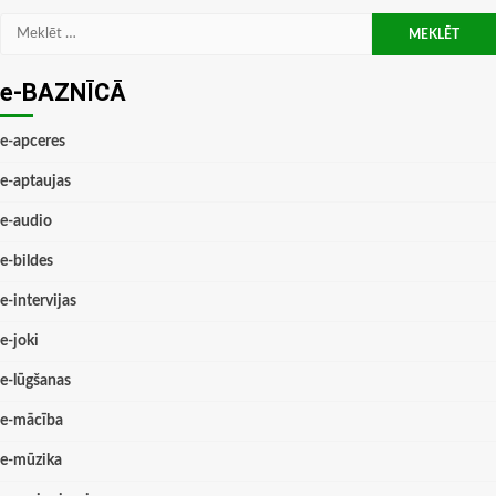
Meklēt:
e-BAZNĪCĀ
e-apceres
e-aptaujas
e-audio
e-bildes
e-intervijas
e-joki
e-lūgšanas
e-mācība
e-mūzika