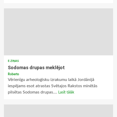
E-ZIŅAS
Sodomas drupas meklējot
Roberto
Vērienīgu arheoloģisku izrakumu laikā Jordānijā
iespējams esot atrastas Svētajos Rakstos minētās
pilsētas Sodomas drupas....
Lasīt tālāk