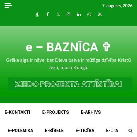
Skip
7. augusts, 2026
to
Draugiem
Facebook
Twitter
Instagram
LinkedIn
whatsapp
RSS
content
e – BAZNĪCA ✞
Grēka alga ir nāve, bet Dieva balva ir mūžīga dzīvība Kristū
Jēzū, mūsu Kungā.
E-KONTAKTI
E-PROJEKTS
E-ARHĪVS
E-POLEMIKA
E-BĪBELE
E-TICĪBA
E-LTA