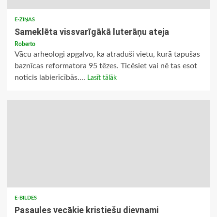
E-ZIŅAS
Sameklēta vissvarīgākā luterāņu ateja
Roberto
Vācu arheologi apgalvo, ka atraduši vietu, kurā tapušas
baznīcas reformatora 95 tēzes. Ticēsiet vai nē tas esot
noticis labierīcībās....
Lasīt tālāk
E-BILDES
Pasaules vecākie kristiešu dievnami