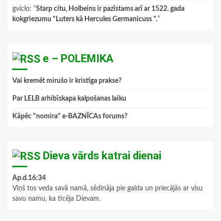
gviclo
: “
Starp citu, Holbeins ir pazīstams arī ar 1522. gada
kokgriezumu "Luters kā Hercules Germanicuss ".
”
e – POLEMIKA
Vai kremēt mirušo ir kristīga prakse?
Par LELB arhibīskapa kalpošanas laiku
Kāpēc "nomira" e-BAZNĪCAs forums?
Dieva vārds katrai dienai
Ap.d.16:34
Viņš tos veda savā namā, sēdināja pie galda un priecājās ar visu
savu namu, ka ticēja Dievam.