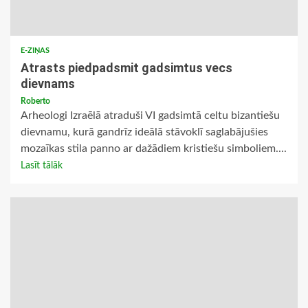
E-ZIŅAS
Atrasts piedpadsmit gadsimtus vecs
dievnams
Roberto
Arheologi Izraēlā atraduši VI gadsimtā celtu bizantiešu
dievnamu, kurā gandrīz ideālā stāvoklī saglabājušies
mozaīkas stila panno ar dažādiem kristiešu simboliem....
Lasīt tālāk