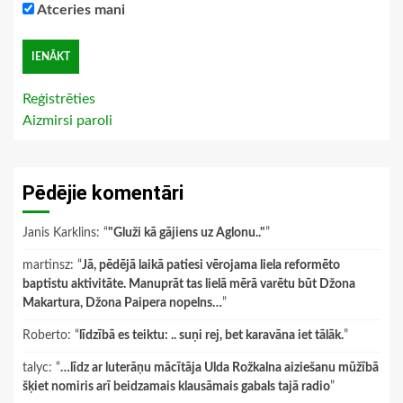
Atceries mani
Reģistrēties
Aizmirsi paroli
Pēdējie komentāri
Janis Karklins
: “
"Gluži kā gājiens uz Aglonu.."
”
martinsz
: “
Jā, pēdējā laikā patiesi vērojama liela reformēto
baptistu aktivitāte. Manuprāt tas lielā mērā varētu būt Džona
Makartura, Džona Paipera nopelns…
”
Roberto
: “
līdzībā es teiktu: .. suņi rej, bet karavāna iet tālāk.
”
talyc
: “
…līdz ar luterāņu mācītāja Ulda Rožkalna aiziešanu mūžībā
šķiet nomiris arī beidzamais klausāmais gabals tajā radio
”