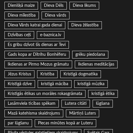
Dienišķā maize
Dieva Dēls
Dieva likums
Dieva mīlestība
Dieva vārds
Dieva Vārds katrai gada dienai
Dieva žēlastība
Dzīvības ceļš
e-baznica.lv
Es gribu dzīvot šīs dienas ar Tevi
Gads kopa ar Dītrihu Bonhēferu
grēku piedošana
Ikdienas ar Pirmo Mozus grāmatu
Ikdienas meditācijas
Jēzus Kristus
Kristība
Kristīgā dogmatika
Kristīgā dzīve
kristīgā mācība
kristīgā mūzika
Kristīgās ētikas un morāles rokasgrāmata
kristīgā ētika
Lasāmviela ticības spēkam
Lutera citāti
lūgšana
Mazā katehisma skaidrojums
Mārtiņš Luters
par lūgšanu
Piecas minūtes kopā ar Luteru