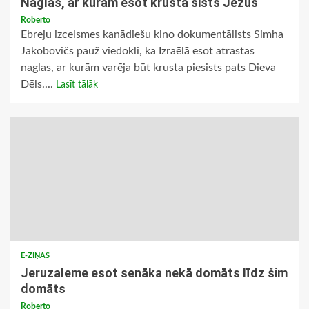
Naglas, ar kurām esot krustā sists Jēzus
Roberto
Ebreju izcelsmes kanādiešu kino dokumentālists Simha
Jakobovičs pauž viedokli, ka Izraēlā esot atrastas
naglas, ar kurām varēja būt krusta piesists pats Dieva
Dēls....
Lasīt tālāk
E-ZIŅAS
Jeruzaleme esot senāka nekā domāts līdz šim
domāts
Roberto