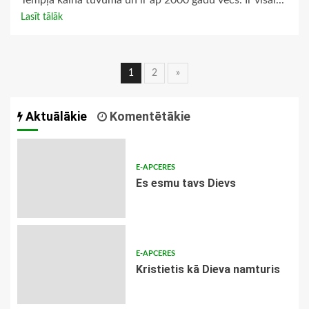
Tempļa kalna tuvumā un ir ap 2000 gadu vecs. Ir visai...
Lasīt tālāk
Ziņu
1
2
»
navigācija
Aktuālākie
Komentētākie
E-APCERES
Es esmu tavs Dievs
E-APCERES
Kristietis kā Dieva namturis