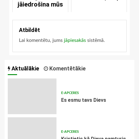
jāiedrošina mūs
Atbildēt
Lai komentētu, jums
jāpiesakās
sistēmā.
Aktuālākie
Komentētākie
E-APCERES
Es esmu tavs Dievs
E-APCERES
Kristietis kā Dieva namturis