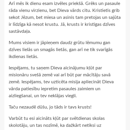
Arī mēs ik dienu esam izvēles priekšā. Grēks un pasaule
rāda vienu virzienu, bet Dieva vārds citu. Kristietis grib
sekot Jēzum, bet miesa un asinis tam pretojas un sajūta
ir līdzīga kā nesot krustu. Jā, krusts ir kristīgas dzīves
sastāvdaļa.
Mums visiem ir jāpieņem daudz grūtu lēmumu gan
dzīves lielās un smagās lietās, gan arī ne tik svarīgās
ikdienas lietās.
Iespējams, tu saņem Dieva aicinājumu kļūt par
misionāru svešā zemē vai arī būt par mācītāju savā
zemē. Iespējams, tev uzticēta misija apliecināt Dieva
vārda patiesību iepretim pasaules zaimiem un
aizliegšanai, un tev neklājas viegli.
Taču nezaudē dūšu, jo tāds ir tavs krusts!
Varbūt tu esi aicināts kļūt par svētdienas skolas
skolotāju, un tas nozīmē, ka dažkārt netiksi uz