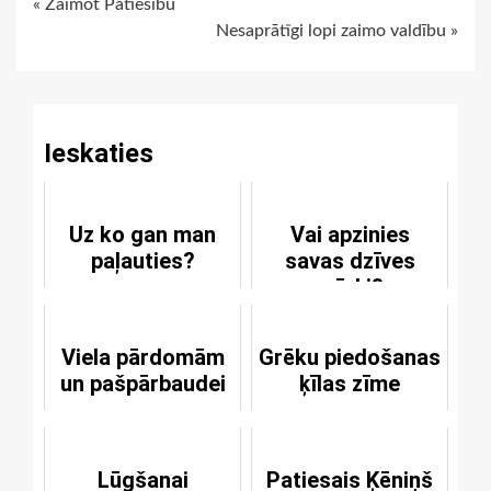
Continue
« Zaimot Patiesību
Nesaprātīgi lopi zaimo valdību »
Reading
Ieskaties
Uz ko gan man
Vai apzinies
paļauties?
savas dzīves
mērķi?
Viela pārdomām
Grēku piedošanas
un pašpārbaudei
ķīlas zīme
Lūgšanai
Patiesais Ķēniņš