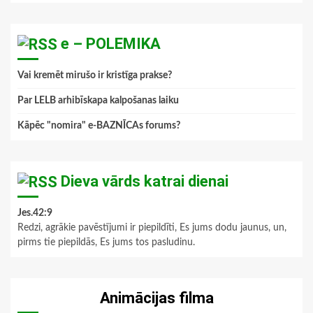
e – POLEMIKA
Vai kremēt mirušo ir kristīga prakse?
Par LELB arhibīskapa kalpošanas laiku
Kāpēc "nomira" e-BAZNĪCAs forums?
Dieva vārds katrai dienai
Jes.42:9
Redzi, agrākie pavēstījumi ir piepildīti, Es jums dodu jaunus, un,
pirms tie piepildās, Es jums tos pasludinu.
Animācijas filma