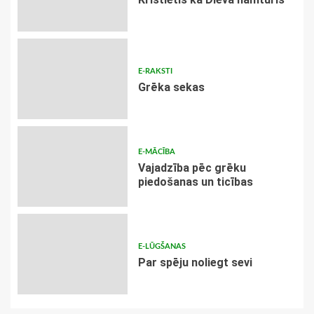
E-RAKSTI
Grēka sekas
E-MĀCĪBA
Vajadzība pēc grēku
piedošanas un ticības
E-LŪGŠANAS
Par spēju noliegt sevi