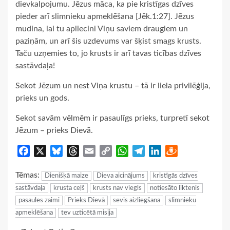
dievkalpojumu. Jēzus māca, ka pie kristīgas dzīves
pieder arī slimnieku apmeklēšana [Jēk.1:27]. Jēzus
mudina, lai tu apliecini Viņu saviem draugiem un
paziņām, un arī šis uzdevums var šķist smags krusts.
Taču uzņemies to, jo krusts ir arī tavas ticības dzīves
sastāvdaļa!
Sekot Jēzum un nest Viņa krustu – tā ir liela privilēģija,
prieks un gods.
Sekot savām vēlmēm ir pasaulīgs prieks, turpretī sekot
Jēzum – prieks Dievā.
Facebook
X
Bluesky
Threads
Email
Copy
WhatsApp
Telegram
LinkedIn
Draugiem
Link
Tēmas:
Dienišķā maize
Dieva aicinājums
kristīgās dzīves
sastāvdaļa
krusta ceļš
krusts nav viegls
notiesāto liktenis
pasaules zaimi
Prieks Dievā
sevis aizliegšana
slimnieku
apmeklēšana
tev uzticētā misija