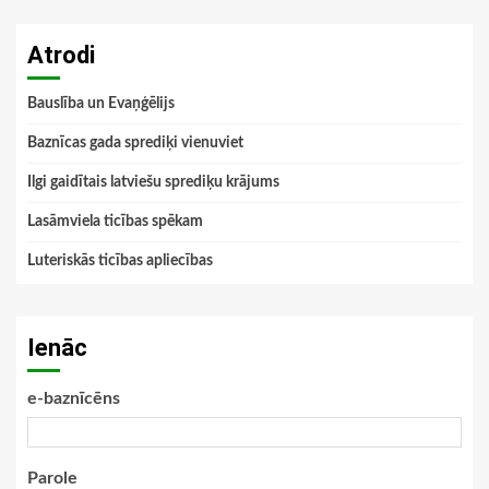
Atrodi
Bauslība un Evaņģēlijs
Baznīcas gada sprediķi vienuviet
Ilgi gaidītais latviešu sprediķu krājums
Lasāmviela ticības spēkam
Luteriskās ticības apliecības
Ienāc
e-baznīcēns
Parole