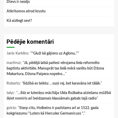
Dievs ir nesējs
Atkritumos atrod krustu
Kā aizliegt sevi?
Pēdējie komentāri
Janis Karklins
: “
"Gluži kā gājiens uz Aglonu.."
”
martinsz
: “
Jā, pēdējā laikā patiesi vērojama liela reformēto
baptistu aktivitāte. Manuprāt tas lielā mērā varētu būt Džona
Makartura, Džona Paipera nopelns…
”
Roberto
: “
līdzībā es teiktu: .. suņi rej, bet karavāna iet tālāk.
”
talyc
: “
…līdz ar luterāņu mācītāja Ulda Rožkalna aiziešanu mūžībā
šķiet nomiris arī beidzamais klausāmais gabals tajā radio
”
gviclo
: “
Starp citu, Holbeins ir pazīstams arī ar 1522. gada
kokgriezumu "Luters kā Hercules Germanicuss ".
”