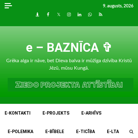
Skip
9. augusts, 2026
to
Draugiem
Facebook
Twitter
Instagram
LinkedIn
whatsapp
RSS
content
e – BAZNĪCA ✞
Grēka alga ir nāve, bet Dieva balva ir mūžīga dzīvība Kristū
Jēzū, mūsu Kungā.
E-KONTAKTI
E-PROJEKTS
E-ARHĪVS
E-POLEMIKA
E-BĪBELE
E-TICĪBA
E-LTA