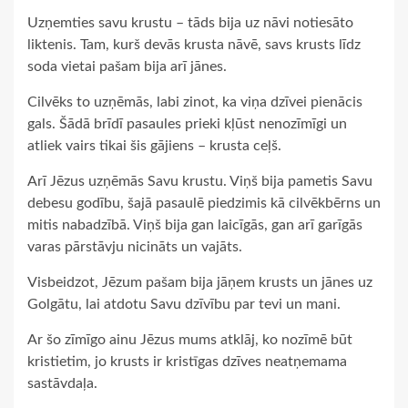
Uzņemties savu krustu – tāds bija uz nāvi notiesāto
liktenis. Tam, kurš devās krusta nāvē, savs krusts līdz
soda vietai pašam bija arī jānes.
Cilvēks to uzņēmās, labi zinot, ka viņa dzīvei pienācis
gals. Šādā brīdī pasaules prieki kļūst nenozīmīgi un
atliek vairs tikai šis gājiens – krusta ceļš.
Arī Jēzus uzņēmās Savu krustu. Viņš bija pametis Savu
debesu godību, šajā pasaulē piedzimis kā cilvēkbērns un
mitis nabadzībā. Viņš bija gan laicīgās, gan arī garīgās
varas pārstāvju nicināts un vajāts.
Visbeidzot, Jēzum pašam bija jāņem krusts un jānes uz
Golgātu, lai atdotu Savu dzīvību par tevi un mani.
Ar šo zīmīgo ainu Jēzus mums atklāj, ko nozīmē būt
kristietim, jo krusts ir kristīgas dzīves neatņemama
sastāvdaļa.