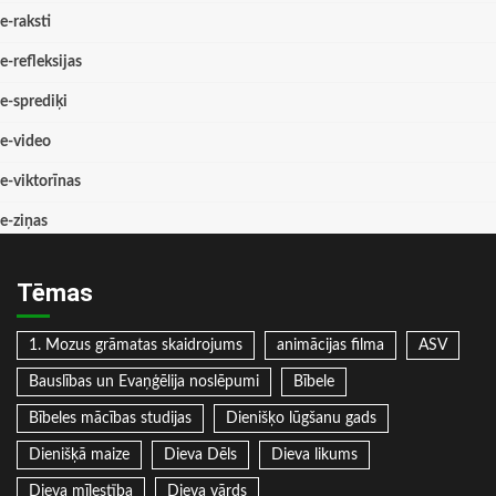
e-raksti
e-refleksijas
e-sprediķi
e-video
e-viktorīnas
e-ziņas
Tēmas
1. Mozus grāmatas skaidrojums
animācijas filma
ASV
Bauslības un Evaņģēlija noslēpumi
Bībele
Bībeles mācības studijas
Dienišķo lūgšanu gads
Dienišķā maize
Dieva Dēls
Dieva likums
Dieva mīlestība
Dieva vārds