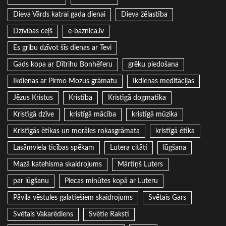
Dieva Vārds katrai gada dienai
Dieva žēlastība
Dzīvības ceļš
e-baznica.lv
Es gribu dzīvot šīs dienas ar Tevi
Gads kopa ar Dītrihu Bonhēferu
grēku piedošana
Ikdienas ar Pirmo Mozus grāmatu
Ikdienas meditācijas
Jēzus Kristus
Kristība
Kristīgā dogmatika
Kristīgā dzīve
kristīgā mācība
kristīgā mūzika
Kristīgās ētikas un morāles rokasgrāmata
kristīgā ētika
Lasāmviela ticības spēkam
Lutera citāti
lūgšana
Mazā katehisma skaidrojums
Mārtiņš Luters
par lūgšanu
Piecas minūtes kopā ar Luteru
Pāvila vēstules galatiešiem skaidrojums
Svētais Gars
Svētais Vakarēdiens
Svētie Raksti