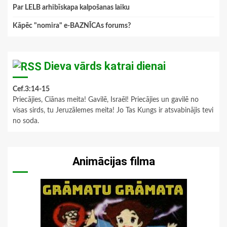
Par LELB arhibīskapa kalpošanas laiku
Kāpēc "nomira" e-BAZNĪCAs forums?
Dieva vārds katrai dienai
Cef.3:14-15
Priecājies, Ciānas meita! Gavilē, Israēl! Priecājies un gavilē no
visas sirds, tu Jeruzālemes meita! Jo Tas Kungs ir atsvabinājis tevi
no soda.
Animācijas filma