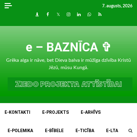
Skip
7. augusts, 2026
to
Draugiem
Facebook
Twitter
Instagram
LinkedIn
whatsapp
RSS
content
e – BAZNĪCA ✞
Grēka alga ir nāve, bet Dieva balva ir mūžīga dzīvība Kristū
Jēzū, mūsu Kungā.
E-KONTAKTI
E-PROJEKTS
E-ARHĪVS
E-POLEMIKA
E-BĪBELE
E-TICĪBA
E-LTA