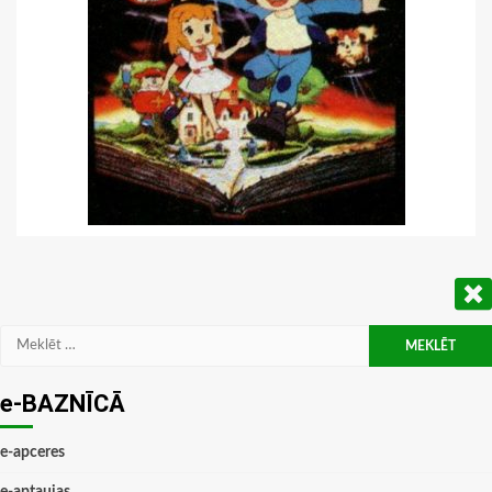
Meklēt:
e-BAZNĪCĀ
e-apceres