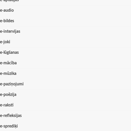
e-aptaujas
e-audio
e-bildes
e-intervijas
e-joki
e-lūgšanas
e-mācība
e-mūzika
e-paziņojumi
e-poēzija
e-raksti
e-refleksijas
e-sprediķi