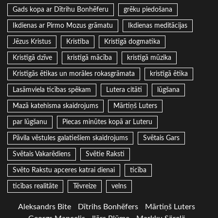
Gads kopa ar Dītrihu Bonhēferu
grēku piedošana
Ikdienas ar Pirmo Mozus grāmatu
Ikdienas meditācijas
Jēzus Kristus
Kristība
Kristīgā dogmatika
Kristīgā dzīve
kristīgā mācība
kristīgā mūzika
Kristīgās ētikas un morāles rokasgrāmata
kristīgā ētika
Lasāmviela ticības spēkam
Lutera citāti
lūgšana
Mazā katehisma skaidrojums
Mārtiņš Luters
par lūgšanu
Piecas minūtes kopā ar Luteru
Pāvila vēstules galatiešiem skaidrojums
Svētais Gars
Svētais Vakarēdiens
Svētie Raksti
Svēto Rakstu apceres katrai dienai
ticība
ticības realitāte
Tēvreize
velns
Aleksandrs Bite
Dītrihs Bonhēfers
Mārtiņš Luters