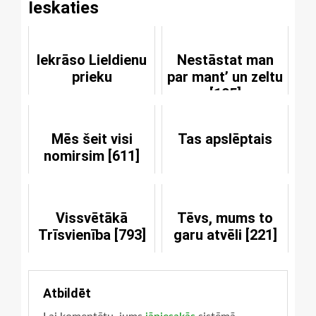
Ieskaties
Iekrāso Lieldienu
Nestāstat man
prieku
par mant’ un zeltu
[105]
Mēs šeit visi
Tas apslēptais
nomirsim [611]
Vissvētākā
Tēvs, mums to
Trīsvienība [793]
garu atvēli [221]
Atbildēt