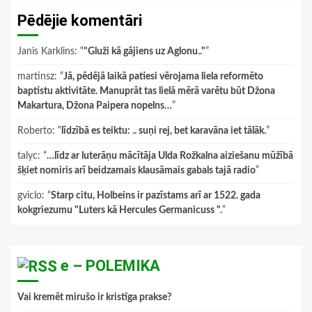
Pēdējie komentāri
Janis Karklins
: “
"Gluži kā gājiens uz Aglonu.."
”
martinsz
: “
Jā, pēdējā laikā patiesi vērojama liela reformēto
baptistu aktivitāte. Manuprāt tas lielā mērā varētu būt Džona
Makartura, Džona Paipera nopelns…
”
Roberto
: “
līdzībā es teiktu: .. suņi rej, bet karavāna iet tālāk.
”
talyc
: “
…līdz ar luterāņu mācītāja Ulda Rožkalna aiziešanu mūžībā
šķiet nomiris arī beidzamais klausāmais gabals tajā radio
”
gviclo
: “
Starp citu, Holbeins ir pazīstams arī ar 1522. gada
kokgriezumu "Luters kā Hercules Germanicuss ".
”
e – POLEMIKA
Vai kremēt mirušo ir kristīga prakse?