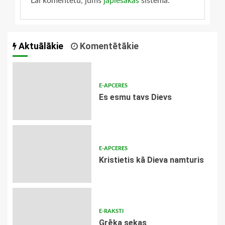
Lai komentētu, jums
jāpiesakās
sistēmā.
Aktuālākie
Komentētākie
E-APCERES
Es esmu tavs Dievs
E-APCERES
Kristietis kā Dieva namturis
E-RAKSTI
Grēka sekas