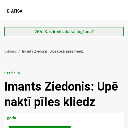
E-AFIŠA
266. Kas ir vislabākā lūgšana?
Sākums
Imants Ziedonis: Upē naktī pīles kliedz
E-POĒZIJA
Imants Ziedonis: Upē
naktī pīles kliedz
gviclo