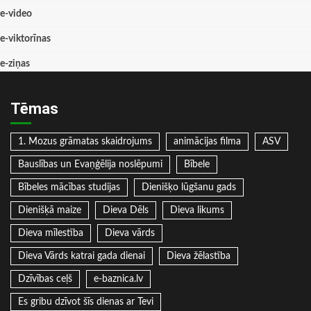
e-video
e-viktorīnas
e-ziņas
Tēmas
1. Mozus grāmatas skaidrojums
animācijas filma
ASV
Bauslības un Evaņģēlija noslēpumi
Bībele
Bībeles mācības studijas
Dienišķo lūgšanu gads
Dienišķā maize
Dieva Dēls
Dieva likums
Dieva mīlestība
Dieva vārds
Dieva Vārds katrai gada dienai
Dieva žēlastība
Dzīvības ceļš
e-baznica.lv
Es gribu dzīvot šīs dienas ar Tevi