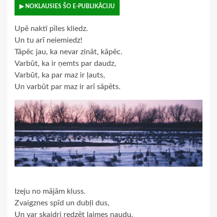
▶ NOKLAUSIES ŠO E-PUBLIKĀCIJU
Upē naktī pīles kliedz.
Un tu arī neiemiedz!
Tāpēc jau, ka nevar zināt, kāpēc.
Varbūt, ka ir ņemts par daudz,
Varbūt, ka par maz ir ļauts,
Un varbūt par maz ir arī sāpēts.
Izeju no mājām kluss.
Zvaigznes spīd un dubļi dus,
Un var skaidri redzēt laimes naudu.