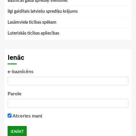
Baznīcas gada sprediķi vienuviet
Ilgi gaidītais latviešu sprediķu krājums
Lasāmviela ticības spēkam
Luteriskās ticības apliecības
Ienāc
e-baznīcēns
Parole
Atceries mani