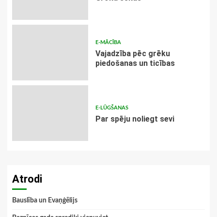
E-MĀCĪBA
Vajadzība pēc grēku
piedošanas un ticības
E-LŪGŠANAS
Par spēju noliegt sevi
Atrodi
Bauslība un Evaņģēlijs