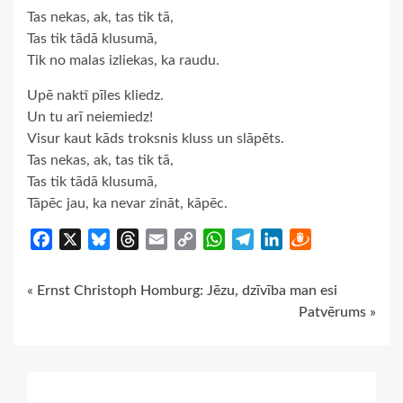
Tas nekas, ak, tas tik tā,
Tas tik tādā klusumā,
Tik no malas izliekas, ka raudu.
Upē naktī pīles kliedz.
Un tu arī neiemiedz!
Visur kaut kāds troksnis kluss un slāpēts.
Tas nekas, ak, tas tik tā,
Tas tik tādā klusumā,
Tāpēc jau, ka nevar zināt, kāpēc.
Facebook
X
Bluesky
Threads
Email
Copy
WhatsApp
Telegram
LinkedIn
Draugiem
Link
Continue
« Ernst Christoph Homburg: Jēzu, dzīvība man esi
Patvērums »
Reading