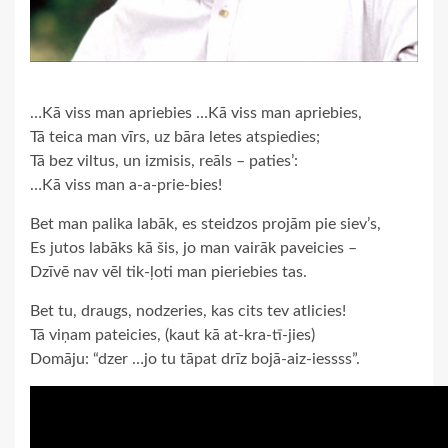
…Kā viss man apriebies …Kā viss man apriebies,
Tā teica man vīrs, uz bāra letes atspiedies;
Tā bez viltus, un izmisis, reāls – paties’:
…Kā viss man a-a-prie-bies!
Bet man palika labāk, es steidzos projām pie siev’s,
Es jutos labāks kā šis, jo man vairāk paveicies –
Dzīvē nav vēl tik-ļoti man pieriebies tas.
Bet tu, draugs, nodzeries, kas cits tev atlicies!
Tā viņam pateicies, (kaut kā at-kra-tī-jies)
Domāju: “dzer …jo tu tāpat drīz bojā-aiz-iessss”.