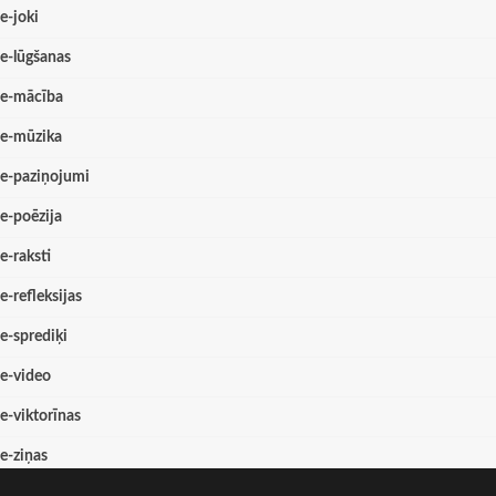
e-joki
e-lūgšanas
e-mācība
e-mūzika
e-paziņojumi
e-poēzija
e-raksti
e-refleksijas
e-sprediķi
e-video
e-viktorīnas
e-ziņas