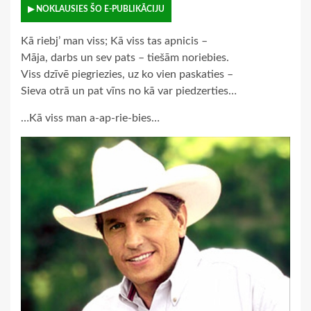
▶ NOKLAUSIES ŠO E-PUBLIKĀCIJU
Kā riebj’ man viss; Kā viss tas apnicis –
Māja, darbs un sev pats – tiešām noriebies.
Viss dzīvē piegriezies, uz ko vien paskaties –
Sieva otrā un pat vīns no kā var piedzerties…
…Kā viss man a-ap-rie-bies…