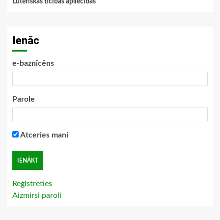
Luteriskās ticības apliecības
Ienāc
e-baznīcēns
Parole
Atceries mani
Reģistrēties
Aizmirsi paroli