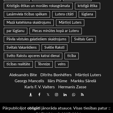
Kristīgās ētikas un morāles rokasgrāmata
kristīgā ētika
Lasāmviela ticības spēkam
Lutera citāti
lūgšana
Mazā katehisma skaidrojums
Mārtiņš Luters
par lūgšanu
Piecas minūtes kopā ar Luteru
Pāvila vēstules galatiešiem skaidrojums
Svētais Gars
Svētais Vakarēdiens
Svētie Raksti
Svēto Rakstu apceres katrai dienai
ticība
ticības realitāte
Tēvreize
velns
Aleksandrs Bite
Dītrihs Bonhēfers
Mārtiņš Luters
Georgs Mancelis
Ilārs Plūme
Markku Särelä
Karls F. V. Valters
Hermanis Zasse
Draugiem
Facebook
Twitter
Instagram
LinkedIn
whatsapp
RSS
Pārpublicējot
obligāti
jānorāda atsauce. Visas tiesības patur
::