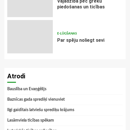
Vajadzība pēc grēku
piedošanas un ticības
E-LŪGŠANAS
Par spēju noliegt sevi
Atrodi
Bauslība un Evaņģēlijs
Baznīcas gada sprediķi vienuviet
Ilgi gaidītais latviešu sprediķu krājums
Lasāmviela ticības spēkam