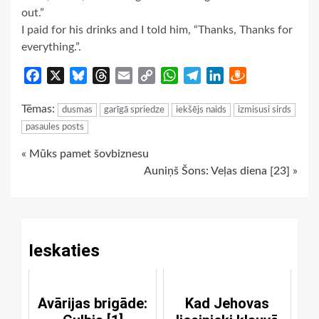
out.”
I paid for his drinks and I told him, “Thanks, Thanks for
everything.”.
Facebook
X
Bluesky
Threads
Email
Copy
WhatsApp
Telegram
LinkedIn
Draugiem
Link
Tēmas:
dusmas
garīgā spriedze
iekšējs naids
izmisusi sirds
pasaules posts
Continue
« Mūks pamet šovbiznesu
Auniņš Šons: Veļas diena [23] »
Reading
Ieskaties
Avārijas brigāde:
Kad Jehovas