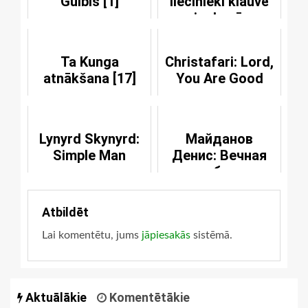
Gulbis [1]
liecinieki klauvē
pie durvīm
Ta Kunga
Christafari: Lord,
atnākšana [17]
You Are Good
Lynyrd Skynyrd:
Майданов
Simple Man
Денис: Вечная
любовь
Atbildēt
Lai komentētu, jums
jāpiesakās
sistēmā.
Aktuālākie
Komentētākie