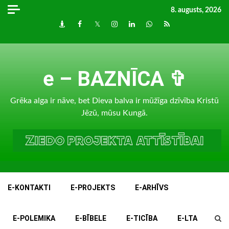
Skip
8. augusts, 2026
to
Draugiem
Facebook
Twitter
Instagram
LinkedIn
whatsapp
RSS
content
e – BAZNĪCA ✞
Grēka alga ir nāve, bet Dieva balva ir mūžīga dzīvība Kristū
Jēzū, mūsu Kungā.
E-KONTAKTI
E-PROJEKTS
E-ARHĪVS
E-POLEMIKA
E-BĪBELE
E-TICĪBA
E-LTA