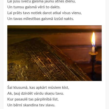
Lai jūsu sveču gaisma jaunu atnes dienu,
Un tumsu gaismā vērš to dakts.
Lai prāts tavs notiek darot atkal visus vienu,
Un tavas mīlestības gaismā izzūd nakts.
Šai klusumā, kas apkārt mūsiem kīst,
Ak, ļauj dzirdēt vārdu skaņu tavu.
Kur pasaulē tas pārpilnībā līst,
Un bērni skandina tev slavu.