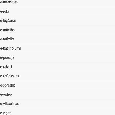
e-intervijas
e-joki
e-lūgšanas
e-mācība
e-mūzika
e-paziņojumi
e-poēzija
e-raksti
e-refleksijas
e-sprediķi
e-video
e-viktorīnas
e-ziņas