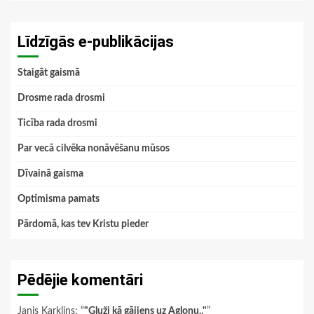
Līdzīgās e-publikācijas
Staigāt gaismā
Drosme rada drosmi
Ticība rada drosmi
Par vecā cilvēka nonāvēšanu mūsos
Dīvainā gaisma
Optimisma pamats
Pārdomā, kas tev Kristu pieder
Pēdējie komentāri
Janis Karklins
: “
"Gluži kā gājiens uz Aglonu.."
”