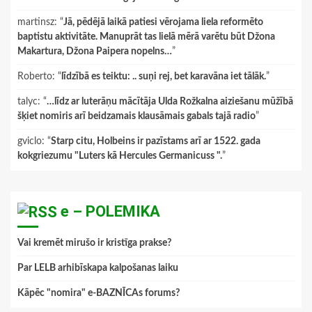
martinsz
: “
Jā, pēdējā laikā patiesi vērojama liela reformēto
baptistu aktivitāte. Manuprāt tas lielā mērā varētu būt Džona
Makartura, Džona Paipera nopelns…
”
Roberto
: “
līdzībā es teiktu: .. suņi rej, bet karavāna iet tālāk.
”
talyc
: “
…līdz ar luterāņu mācītāja Ulda Rožkalna aiziešanu mūžībā
šķiet nomiris arī beidzamais klausāmais gabals tajā radio
”
gviclo
: “
Starp citu, Holbeins ir pazīstams arī ar 1522. gada
kokgriezumu "Luters kā Hercules Germanicuss ".
”
e – POLEMIKA
Vai kremēt mirušo ir kristīga prakse?
Par LELB arhibīskapa kalpošanas laiku
Kāpēc "nomira" e-BAZNĪCAs forums?