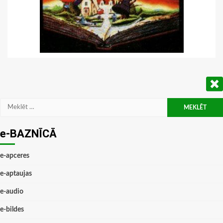
Meklēt:
e-BAZNĪCĀ
e-apceres
e-aptaujas
e-audio
e-bildes