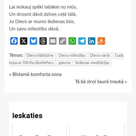
Lai ieskauj spēki labākie nu mūs,
Un drosmi dāvā dzīves ceļā tālā.
Jo Dievs ar mums ikdienas būs,
Un savu mīlestību dāvā.
Facebook
X
Bluesky
Threads
Email
Copy
WhatsApp
Telegram
LinkedIn
Draugiem
Link
Tēmas:
Dieva klātbūtne
Dieva mīlestība
Dieva vārds
Gads
kopa ar Dītrihu Bonhēferu
gaisma
Ikdienas meditācijas
Continue
« Bīstamā komforta zona
Tā kā zirņi šaurā traukā »
Reading
Ieskaties