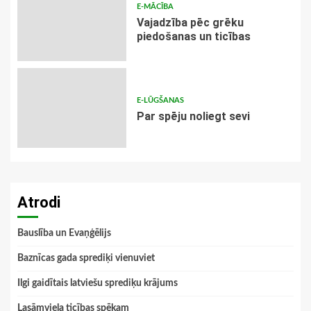
E-MĀCĪBA
Vajadzība pēc grēku
piedošanas un ticības
E-LŪGŠANAS
Par spēju noliegt sevi
Atrodi
Bauslība un Evaņģēlijs
Baznīcas gada sprediķi vienuviet
Ilgi gaidītais latviešu sprediķu krājums
Lasāmviela ticības spēkam