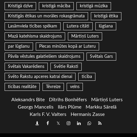
Kristīgā dzīve
kristīgā mācība
kristīgā mūzika
Kristīgās ētikas un morāles rokasgrāmata
kristīgā ētika
Lasāmviela ticības spēkam
Lutera citāti
lūgšana
Mazā katehisma skaidrojums
Mārtiņš Luters
par lūgšanu
Piecas minūtes kopā ar Luteru
Pāvila vēstules galatiešiem skaidrojums
Svētais Gars
Svētais Vakarēdiens
Svētie Raksti
Svēto Rakstu apceres katrai dienai
ticība
ticības realitāte
Tēvreize
velns
Aleksandrs Bite
Dītrihs Bonhēfers
Mārtiņš Luters
Georgs Mancelis
Ilārs Plūme
Markku Särelä
Karls F. V. Valters
Hermanis Zasse
Draugiem
Facebook
Twitter
Instagram
LinkedIn
whatsapp
RSS