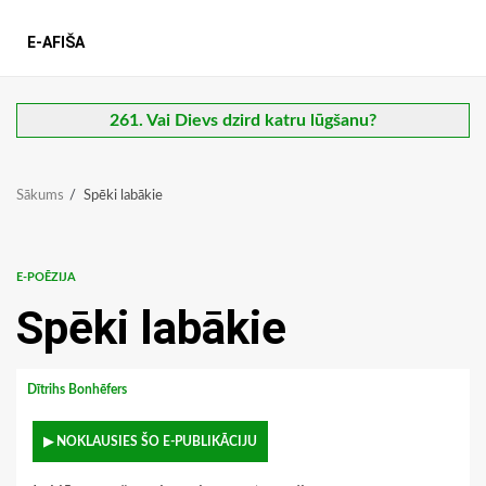
E-AFIŠA
261. Vai Dievs dzird katru lūgšanu?
Sākums
Spēki labākie
E-POĒZIJA
Spēki labākie
Dītrihs Bonhēfers
▶ NOKLAUSIES ŠO E-PUBLIKĀCIJU