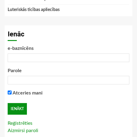
Luteriskās ticības apliecības
Ienāc
e-baznīcēns
Parole
Atceries mani
Reģistrēties
Aizmirsi paroli