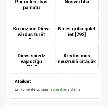
Par mīlestības
Nosvērtība
pamatu
Ko nozīme Dieva
Nu es gribu gulēt
vārdus turēt
iet [792]
svētus
Dievs sniedz
Kristus mūs
vajadzīgu
neuzrunā citādāk
palīdzību
Atbildēt
Lai komentētu, jums
jāpiesakās
sistēmā.