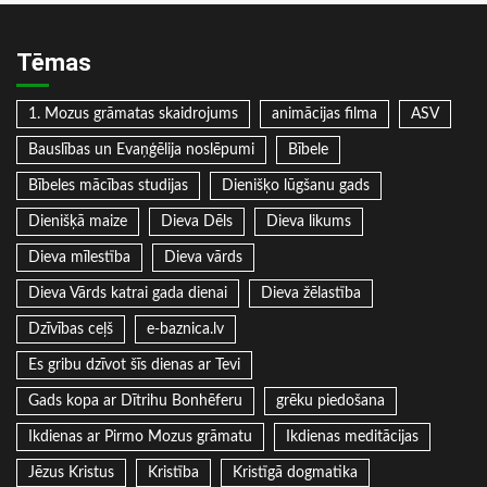
Tēmas
1. Mozus grāmatas skaidrojums
animācijas filma
ASV
Bauslības un Evaņģēlija noslēpumi
Bībele
Bībeles mācības studijas
Dienišķo lūgšanu gads
Dienišķā maize
Dieva Dēls
Dieva likums
Dieva mīlestība
Dieva vārds
Dieva Vārds katrai gada dienai
Dieva žēlastība
Dzīvības ceļš
e-baznica.lv
Es gribu dzīvot šīs dienas ar Tevi
Gads kopa ar Dītrihu Bonhēferu
grēku piedošana
Ikdienas ar Pirmo Mozus grāmatu
Ikdienas meditācijas
Jēzus Kristus
Kristība
Kristīgā dogmatika