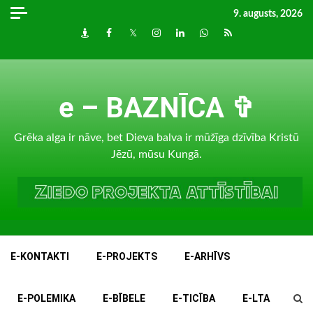
Skip
9. augusts, 2026
to
Draugiem
Facebook
Twitter
Instagram
LinkedIn
whatsapp
RSS
content
e – BAZNĪCA ✞
Grēka alga ir nāve, bet Dieva balva ir mūžīga dzīvība Kristū
Jēzū, mūsu Kungā.
E-KONTAKTI
E-PROJEKTS
E-ARHĪVS
E-POLEMIKA
E-BĪBELE
E-TICĪBA
E-LTA