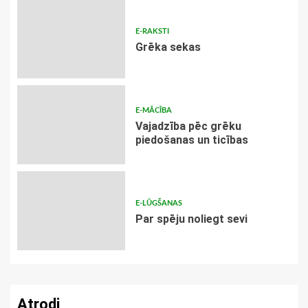
E-RAKSTI
Grēka sekas
E-MĀCĪBA
Vajadzība pēc grēku
piedošanas un ticības
E-LŪGŠANAS
Par spēju noliegt sevi
Atrodi