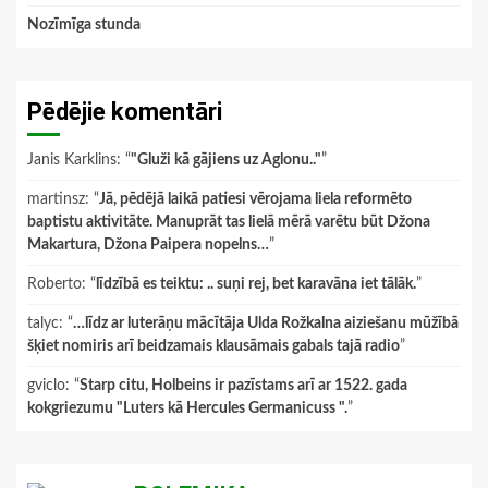
Nozīmīga stunda
Pēdējie komentāri
Janis Karklins
: “
"Gluži kā gājiens uz Aglonu.."
”
martinsz
: “
Jā, pēdējā laikā patiesi vērojama liela reformēto
baptistu aktivitāte. Manuprāt tas lielā mērā varētu būt Džona
Makartura, Džona Paipera nopelns…
”
Roberto
: “
līdzībā es teiktu: .. suņi rej, bet karavāna iet tālāk.
”
talyc
: “
…līdz ar luterāņu mācītāja Ulda Rožkalna aiziešanu mūžībā
šķiet nomiris arī beidzamais klausāmais gabals tajā radio
”
gviclo
: “
Starp citu, Holbeins ir pazīstams arī ar 1522. gada
kokgriezumu "Luters kā Hercules Germanicuss ".
”