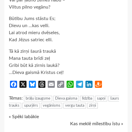
Vai par ļauno zemes nabu –
Viltus pilno vegānu?
Būtību Jums stāstu Es;
Dievu un …kas velli.
Lai atrod mieru dvēseles,
Kad Jēzus satriec elli.
Tā kā zirņi šaurā traukā
Mana tauta brīdi zeļ
Gribi būt kā zirnis laukā?
…Dieva gaismā Kristus ceļ!
Facebook
X
Bluesky
Threads
Email
Copy
WhatsApp
Telegram
LinkedIn
Draugiem
Link
Tēmas:
brāļu izaugsme
Dieva gaisma
līdzība
sapņi
šaurs
trauks
upurjērs
vegānisms
vergu tauta
zirņi
Continue
« Spēki labākie
Kas meklē mīlestību īstu »
Reading