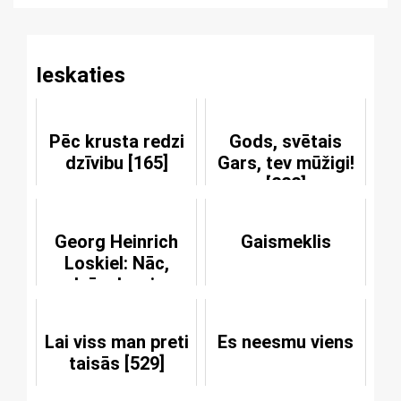
Ieskaties
Pēc krusta redzi
Gods, svētais
dzīvibu [165]
Gars, tev mūžigi!
[222]
Georg Heinrich
Gaismeklis
Loskiel: Nāc,
dvēsele, pie
Jēzus!
Lai viss man preti
Es neesmu viens
taisās [529]