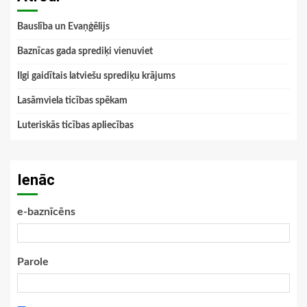
Bauslība un Evaņģēlijs
Baznīcas gada sprediķi vienuviet
Ilgi gaidītais latviešu sprediķu krājums
Lasāmviela ticības spēkam
Luteriskās ticības apliecības
Ienāc
e-baznīcēns
Parole