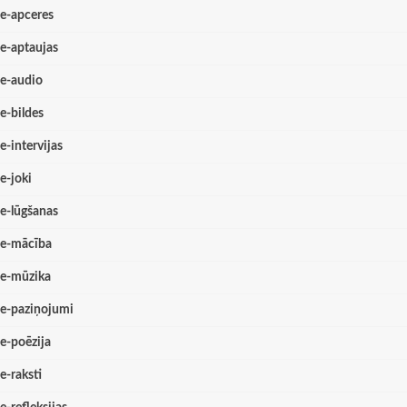
e-apceres
e-aptaujas
e-audio
e-bildes
e-intervijas
e-joki
e-lūgšanas
e-mācība
e-mūzika
e-paziņojumi
e-poēzija
e-raksti