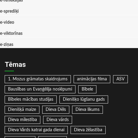
e-refleksijas
e-sprediķi
e-video
e-viktorīnas
e-ziņas
Tēmas
1. Mozus grāmatas skaidrojums
animācijas filma
ASV
Bauslības un Evaņģēlija noslēpumi
Bībele
Bībeles mācības studijas
Dienišķo lūgšanu gads
Dienišķā maize
Dieva Dēls
Dieva likums
Dieva mīlestība
Dieva vārds
Dieva Vārds katrai gada dienai
Dieva žēlastība