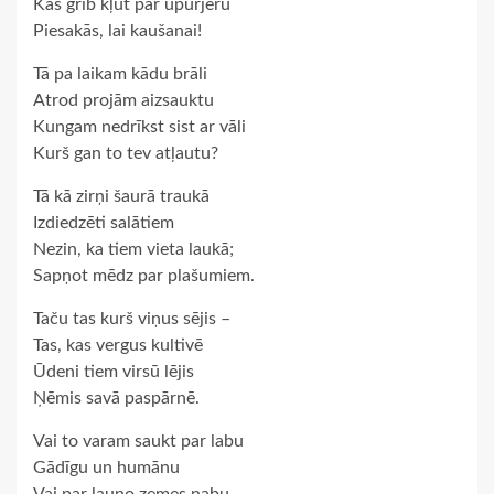
Kas grib kļūt par upurjēru
Piesakās, lai kaušanai!
Tā pa laikam kādu brāli
Atrod projām aizsauktu
Kungam nedrīkst sist ar vāli
Kurš gan to tev atļautu?
Tā kā zirņi šaurā traukā
Izdiedzēti salātiem
Nezin, ka tiem vieta laukā;
Sapņot mēdz par plašumiem.
Taču tas kurš viņus sējis –
Tas, kas vergus kultivē
Ūdeni tiem virsū lējis
Ņēmis savā paspārnē.
Vai to varam saukt par labu
Gādīgu un humānu