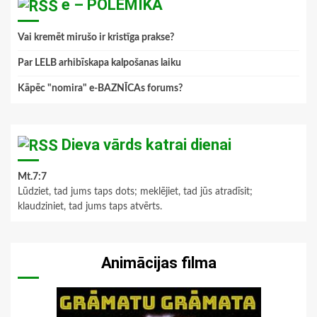
e – POLEMIKA
Vai kremēt mirušo ir kristīga prakse?
Par LELB arhibīskapa kalpošanas laiku
Kāpēc "nomira" e-BAZNĪCAs forums?
Dieva vārds katrai dienai
Mt.7:7
Lūdziet, tad jums taps dots; meklējiet, tad jūs atradīsit;
klaudziniet, tad jums taps atvērts.
Animācijas filma