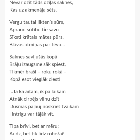
Nevar dzīt tāds dziļas saknes,
Kas uz akmenāja sēts.
Vergu tautai likten’s sūrs,
Apraud sūtību tie savu –
Sīksti krātais mātes pūrs,
Blāvas atmiņas par tēvu…
Saknes savijušās kopā
Brāļu izaugsme sāk spiest,
Tikmēr braši – roku rokā –
Kopā esot vieglāk ciest!
…Tā kā aitām, ik pa laikam
Atnāk cirpējs vilnu dzīt
Dusmās paļauj noskriet tvaikam
I intrigu var tāļāk vīt.
Tipa brīvi, bet ar mēru;
Audz, bet tik līdz robežai!