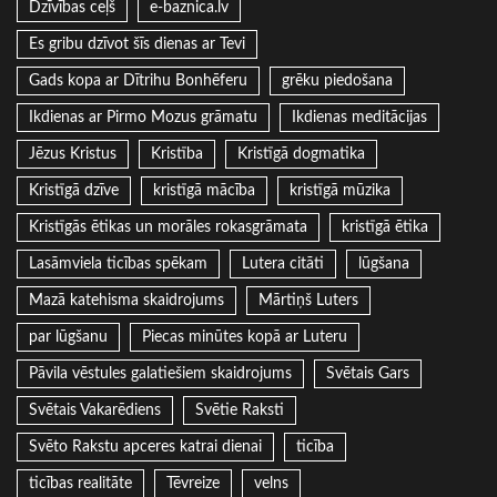
Dzīvības ceļš
e-baznica.lv
Es gribu dzīvot šīs dienas ar Tevi
Gads kopa ar Dītrihu Bonhēferu
grēku piedošana
Ikdienas ar Pirmo Mozus grāmatu
Ikdienas meditācijas
Jēzus Kristus
Kristība
Kristīgā dogmatika
Kristīgā dzīve
kristīgā mācība
kristīgā mūzika
Kristīgās ētikas un morāles rokasgrāmata
kristīgā ētika
Lasāmviela ticības spēkam
Lutera citāti
lūgšana
Mazā katehisma skaidrojums
Mārtiņš Luters
par lūgšanu
Piecas minūtes kopā ar Luteru
Pāvila vēstules galatiešiem skaidrojums
Svētais Gars
Svētais Vakarēdiens
Svētie Raksti
Svēto Rakstu apceres katrai dienai
ticība
ticības realitāte
Tēvreize
velns