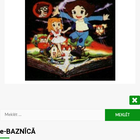
Meklēt:
e-BAZNĪCĀ