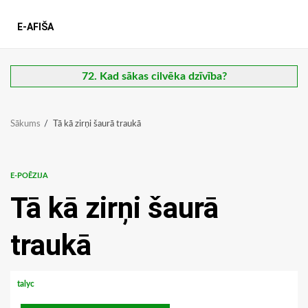
E-AFIŠA
72. Kad sākas cilvēka dzīvība?
Sākums
Tā kā zirņi šaurā traukā
E-POĒZIJA
Tā kā zirņi šaurā
traukā
talyc