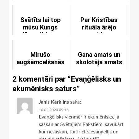
dievkalpojumā
Svētīts lai top
Par Kristības
mūsu Kungs
rituāla ārējo
Jēzus Kristus
veidu:
pagremdēšana
vai apslacīšana?
Mirušo
Gana amats un
augšāmcelšanās
skolotāja amats
2 komentāri par “
Evaņģēlisks un
ekumēnisks saturs
”
Janis Karklins
saka:
16.02.2020 09:16
Evaņģēlisks vienmēr ir ekumēnisks, ja
saskan ar Svētajiem Rakstiem, savukārt
kur nesaskan, tur ir cits evaņģēlijs un