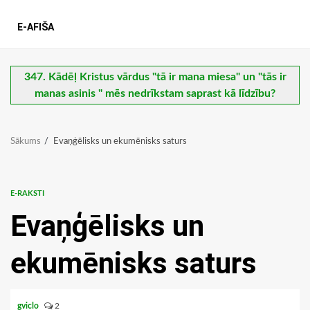
E-AFIŠA
347. Kādēļ Kristus vārdus "tā ir mana miesa" un "tās ir
manas asinis " mēs nedrīkstam saprast kā līdzību?
Sākums
Evaņģēlisks un ekumēnisks saturs
E-RAKSTI
Evaņģēlisks un
ekumēnisks saturs
gviclo
2