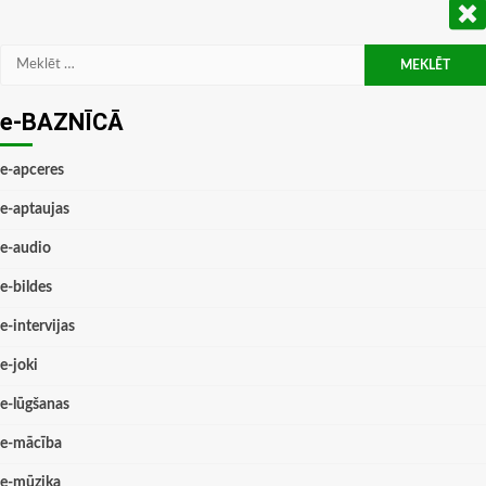
Meklēt:
e-BAZNĪCĀ
e-apceres
e-aptaujas
e-audio
e-bildes
e-intervijas
e-joki
e-lūgšanas
e-mācība
e-mūzika