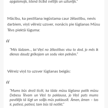
apgaismojis, īstenā ticībā svētījis un uzturējis.”
Mācību, ka pestīšana iegūstama caur žēlastību, nevis
darbiem, viņš vēlreiz uzsver, nonācis pie lūgšanas Mūsu
Tēvs piektā lūguma:
“Mēs lūdzam.., lai Viņš no žēlastības visu to dod, jo mēs ik
dienas daudz grēkojam un sodu vien pelnām.”
Vēlreiz viņš to uzsver lūgšanas beigās:
“Mums būs droši ticēt, ka tāda mūsu lūgšana patīk mūsu
Debesu Tēvam un Viņš to paklausa, jo Viņš pats mums
pavēlējis tā lūgt un solījis mūs paklausīt. Āmen, āmen – tas
ir, patiesi, patiesi, tam būs tā notikt.”