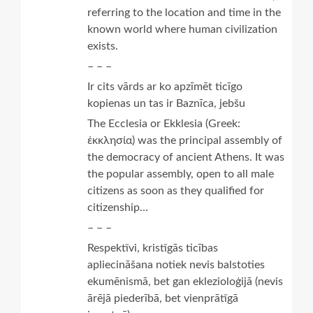
referring to the location and time in the
known world where human civilization
exists.
– – –
Ir cits vārds ar ko apzīmēt ticīgo
kopienas un tas ir Baznīca, jebšu
The Ecclesia or Ekklesia (Greek:
ἐκκλησία) was the principal assembly of
the democracy of ancient Athens. It was
the popular assembly, open to all male
citizens as soon as they qualified for
citizenship…
– – –
Respektīvi, kristīgās ticības
apliecināšana notiek nevis balstoties
ekumēnismā, bet gan eklezioloģijā (nevis
ārējā piederībā, bet vienprātīgā