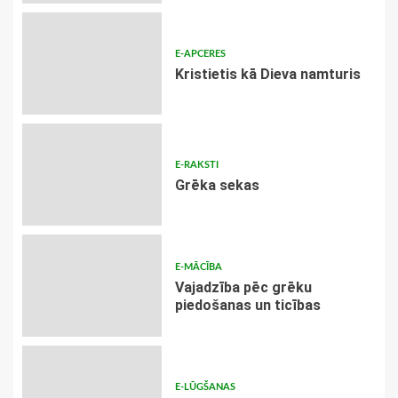
E-APCERES
Kristietis kā Dieva namturis
E-RAKSTI
Grēka sekas
E-MĀCĪBA
Vajadzība pēc grēku
piedošanas un ticības
E-LŪGŠANAS