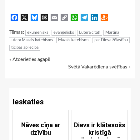
Facebook
X
Bluesky
Threads
Email
Copy
WhatsApp
Telegram
LinkedIn
Draugiem
Link
Tēmas:
ekumēnisks
evaņģēlisks
Lutera citāti
Mārtiņa
Lutera Mazais katehisms
Mazais katehisms
par Dieva žēlastību
ticības apliecība
Continue
« Atcerieties agapi!
Svētā Vakarēdiena svētības »
Reading
Ieskaties
Nāves cīņa ar
Dievs ir klātesošs
dzīvību
kristīgā