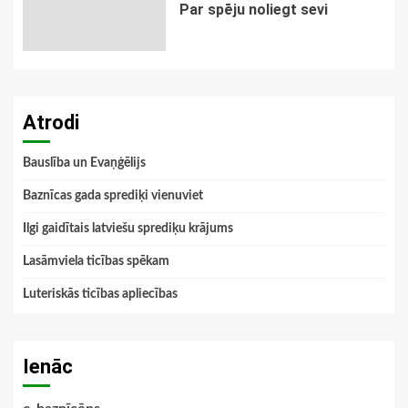
Par spēju noliegt sevi
Atrodi
Bauslība un Evaņģēlijs
Baznīcas gada sprediķi vienuviet
Ilgi gaidītais latviešu sprediķu krājums
Lasāmviela ticības spēkam
Luteriskās ticības apliecības
Ienāc