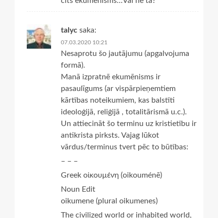
cits ekumēnisms…Vai ne tā?
talyc
saka:
07.03.2020 10:21
Nesaprotu šo jautājumu (apgalvojuma
formā).
Manā izpratnē ekumēnisms ir
pasaulīgums (ar vispārpieņemtiem
kārtības noteikumiem, kas balstīti
ideoloģijā, reliģijā , totalitārismā u.c.).
Un attiecināt šo terminu uz kristietību ir
antikrista pirksts. Vajag lūkot
vārdus/terminus tvert pēc to būtības:
– – –
Greek οἰκουμένη (oikouménē)
Noun Edit
oikumene (plural oikumenes)
The civilized world or inhabited world,