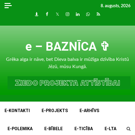
Skip
8. augusts, 2026
to
Draugiem
Facebook
Twitter
Instagram
LinkedIn
whatsapp
RSS
content
e – BAZNĪCA ✞
Grēka alga ir nāve, bet Dieva balva ir mūžīga dzīvība Kristū
Jēzū, mūsu Kungā.
E-KONTAKTI
E-PROJEKTS
E-ARHĪVS
E-POLEMIKA
E-BĪBELE
E-TICĪBA
E-LTA