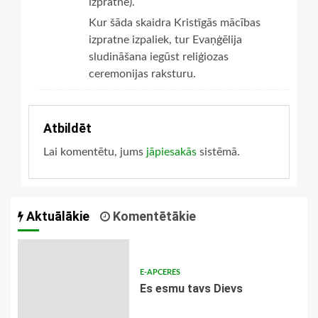
izpratnē).
Kur šāda skaidra Kristīgās mācības
izpratne izpaliek, tur Evaņģēlija
sludināšana iegūst reliģiozas
ceremonijas raksturu.
Atbildēt
Lai komentētu, jums
jāpiesakās
sistēmā.
Aktuālākie
Komentētākie
E-APCERES
Es esmu tavs Dievs