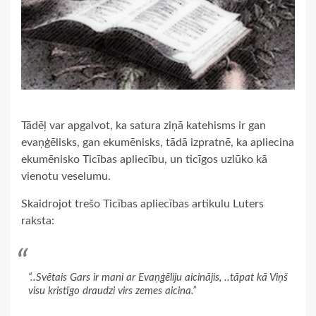
Tādēļ var apgalvot, ka satura ziņā katehisms ir gan
evaņģēlisks, gan ekumēnisks, tādā izpratnē, ka apliecina
ekumēnisko Ticības apliecību, un ticīgos uzlūko kā
vienotu veselumu.
Skaidrojot trešo Ticības apliecības artikulu Luters
raksta:
“..Svētais Gars ir mani ar Evaņģēliju aicinājis, ..tāpat kā Viņš
visu kristīgo draudzi virs zemes aicina.”