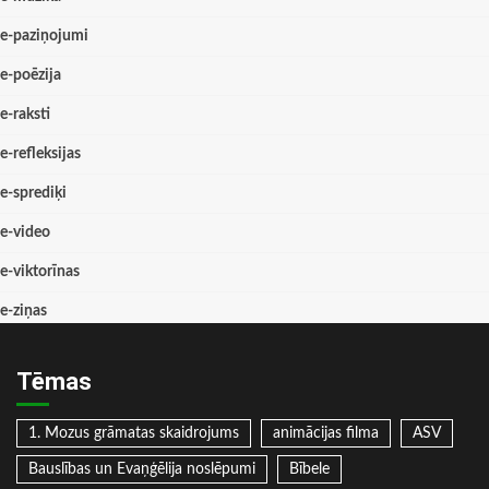
e-paziņojumi
e-poēzija
e-raksti
e-refleksijas
e-sprediķi
e-video
e-viktorīnas
e-ziņas
Tēmas
1. Mozus grāmatas skaidrojums
animācijas filma
ASV
Bauslības un Evaņģēlija noslēpumi
Bībele