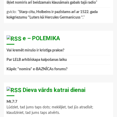
šķiet nomiris arī beidzamais klausāmais gabals tajā radio
”
gviclo
: “
Starp citu, Holbeins ir pazīstams arī ar 1522. gada
kokgriezumu "Luters kā Hercules Germanicuss ".
”
e – POLEMIKA
Vai kremēt mirušo ir kristīga prakse?
Par LELB arhibīskapa kalpošanas laiku
Kāpēc "nomira" e-BAZNĪCAs forums?
Dieva vārds katrai dienai
Mt.7:7
Lūdziet, tad jums taps dots; meklējiet, tad jūs atradīsit;
klaudziniet, tad jums taps atvērts.