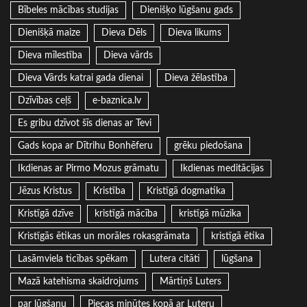
Bībeles mācības studijas
Dienišķo lūgšanu gads
Dienišķā maize
Dieva Dēls
Dieva likums
Dieva mīlestība
Dieva vārds
Dieva Vārds katrai gada dienai
Dieva žēlastība
Dzīvības ceļš
e-baznica.lv
Es gribu dzīvot šīs dienas ar Tevi
Gads kopa ar Dītrihu Bonhēferu
grēku piedošana
Ikdienas ar Pirmo Mozus grāmatu
Ikdienas meditācijas
Jēzus Kristus
Kristība
Kristīgā dogmatika
Kristīgā dzīve
kristīgā mācība
kristīgā mūzika
Kristīgās ētikas un morāles rokasgrāmata
kristīgā ētika
Lasāmviela ticības spēkam
Lutera citāti
lūgšana
Mazā katehisma skaidrojums
Mārtiņš Luters
par lūgšanu
Piecas minūtes kopā ar Luteru