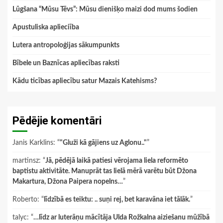
Lūgšana “Mūsu Tēvs”: Mūsu dienišķo maizi dod mums šodien
Apustuliska aplieciība
Lutera antropoloģijas sākumpunkts
Bībele un Baznīcas apliecības raksti
Kādu ticības apliecību satur Mazais Katehisms?
Pēdējie komentāri
Janis Karklins
: “
"Gluži kā gājiens uz Aglonu.."
”
martinsz
: “
Jā, pēdējā laikā patiesi vērojama liela reformēto
baptistu aktivitāte. Manuprāt tas lielā mērā varētu būt Džona
Makartura, Džona Paipera nopelns…
”
Roberto
: “
līdzībā es teiktu: .. suņi rej, bet karavāna iet tālāk.
”
talyc
: “
…līdz ar luterāņu mācītāja Ulda Rožkalna aiziešanu mūžībā