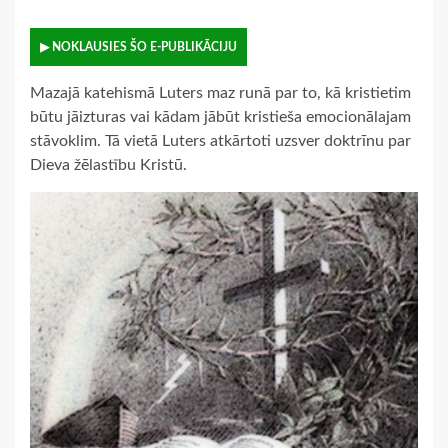
▶ NOKLAUSIES ŠO E-PUBLIKĀCIJU
Mazajā katehismā Luters maz runā par to, kā kristietim
būtu jāizturas vai kādam jābūt kristieša emocionālajam
stāvoklim. Tā vietā Luters atkārtoti uzsver doktrīnu par
Dieva žēlastību Kristū.