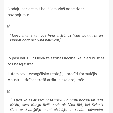
Nodaļu par desmit baušļiem viņš nobeidz ar
paziņojumu:
“Tāpēc mums arī būs Viņu mīlēt, uz Viņu paļauties un
labprāt darīt pēc Viņa baušļiem,”
jo paši baušļi ir Dieva žēlastības liecība, kaut arī kristieši
tos nesēj turēt.
Luters savu evaņģēlisko teoloģiju precīzi formulējis
Apustuļu ticības trešā artikula skaidrojumā:
“Es ticu, ka es ar sava paša spēku un prātu nevaru un Jēzu
Kristu, savu Kungu ticēt, nedz pie Viņa tikt, bet Svētais
Gars ar Evaņģēliju mani aicinājis, ar savām dāvanām