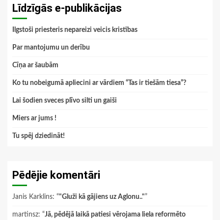
Līdzīgās e-publikācijas
Ilgstoši priesteris nepareizi veicis kristības
Par mantojumu un derību
Cīņa ar šaubām
Ko tu nobeigumā apliecini ar vārdiem “Tas ir tiešām tiesa”?
Lai šodien sveces plīvo silti un gaiši
Miers ar jums !
Tu spēj dziedināt!
Pēdējie komentāri
Janis Karklins
: “
"Gluži kā gājiens uz Aglonu.."
”
martinsz
: “
Jā, pēdējā laikā patiesi vērojama liela reformēto