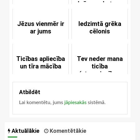
brīnums Lutera
Ziemassvētku
dziesmās
Jēzus vienmēr ir
Iedzimtā grēka
ar jums
cēlonis
Ticības apliecība
Tev neder mana
un tīra mācība
ticība
(starpniecības
nozīmē)
Atbildēt
Lai komentētu, jums
jāpiesakās
sistēmā.
Aktuālākie
Komentētākie