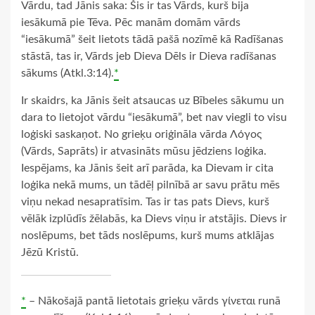
Vārdu, tad Jānis saka: Šis ir tas Vārds, kurš bija
iesākumā pie Tēva. Pēc manām domām vārds
“iesākumā” šeit lietots tādā pašā nozīmē kā Radīšanas
stāstā, tas ir, Vārds jeb Dieva Dēls ir Dieva radīšanas
sākums (Atkl.3:14).
*
Ir skaidrs, ka Jānis šeit atsaucas uz Bībeles sākumu un
dara to lietojot vārdu “iesākumā”, bet nav viegli to visu
loģiski saskaņot. No grieķu oriģināla vārda Λόγος
(Vārds, Saprāts) ir atvasināts mūsu jēdziens loģika.
Iespējams, ka Jānis šeit arī parāda, ka Dievam ir cita
loģika nekā mums, un tādēļ pilnībā ar savu prātu mēs
viņu nekad nesapratīsim. Tas ir tas pats Dievs, kurš
vēlāk izplūdīs žēlabās, ka Dievs viņu ir atstājis. Dievs ir
noslēpums, bet tāds noslēpums, kurš mums atklājas
Jēzū Kristū.
*
– Nākošajā pantā lietotais grieķu vārds γίνεται runā