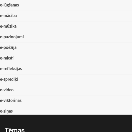
e-lūgšanas
e-mācība
e-mūzika
e-paziņojumi
e-poēzija
e-raksti
e-refleksijas
e-sprediķi
e-video
e-viktorīnas
e-ziņas
Tēmas