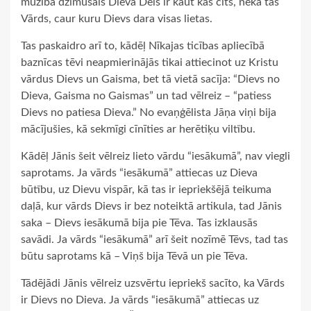
mūžībā dzimušais Dieva Dēls ir kaut kas cits, nekā tas
Vārds, caur kuru Dievs dara visas lietas.
Tas paskaidro arī to, kādēļ Nīkajas ticības apliecībā
baznīcas tēvi neapmierinājās tikai attiecinot uz Kristu
vārdus Dievs un Gaisma, bet tā vietā sacīja: “Dievs no
Dieva, Gaisma no Gaismas” un tad vēlreiz – “patiess
Dievs no patiesa Dieva.” No evaņģēlista Jāņa viņi bija
mācījušies, kā sekmīgi cīnīties ar herētiķu viltību.
Kādēļ Jānis šeit vēlreiz lieto vārdu “iesākumā”, nav viegli
saprotams. Ja vārds “iesākumā” attiecas uz Dieva
būtību, uz Dievu vispār, kā tas ir iepriekšējā teikuma
daļā, kur vārds Dievs ir bez noteiktā artikula, tad Jānis
saka – Dievs iesākumā bija pie Tēva. Tas izklausās
savādi. Ja vārds “iesākumā” arī šeit nozīmē Tēvs, tad tas
būtu saprotams kā – Viņš bija Tēvā un pie Tēva.
Tādējādi Jānis vēlreiz uzsvērtu iepriekš sacīto, ka Vārds
ir Dievs no Dieva. Ja vārds “iesākumā” attiecas uz