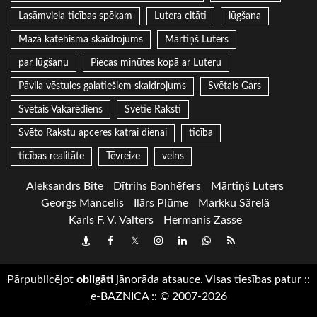
Lasāmviela ticības spēkam
Lutera citāti
lūgšana
Mazā katehisma skaidrojums
Mārtiņš Luters
par lūgšanu
Piecas minūtes kopā ar Luteru
Pāvila vēstules galatiešiem skaidrojums
Svētais Gars
Svētais Vakarēdiens
Svētie Raksti
Svēto Rakstu apceres katrai dienai
ticība
ticības realitāte
Tēvreize
velns
Aleksandrs Bite
Dītrihs Bonhēfers
Mārtiņš Luters
Georgs Mancelis
Ilārs Plūme
Markku Särelä
Karls F. V. Valters
Hermanis Zasse
Draugiem
Facebook
Twitter
Instagram
LinkedIn
whatsapp
RSS
Pārpublicējot
obligāti
jānorāda atsauce. Visas tiesības patur
::
e-BAZNICA
::
© 2007-2026