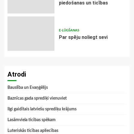
piedošanas un ticības
E-LŪGŠANAS
Par spēju noliegt sevi
Atrodi
Bauslība un Evaņģēlijs
Baznīcas gada sprediķi vienuviet
Ilgi gaidītais latviešu sprediķu krājums
Lasāmviela ticības spēkam
Luteriskās ticības apliecības