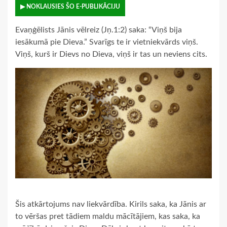
▶ NOKLAUSIES ŠO E-PUBLIKĀCIJU
Evaņģēlists Jānis vēlreiz (Jņ.1:2) saka: “Viņš bija
iesākumā pie Dieva.” Svarīgs te ir vietniekvārds viņš.
Viņš, kurš ir Dievs no Dieva, viņš ir tas un neviens cits.
Šis atkārtojums nav liekvārdība. Kirils saka, ka Jānis ar
to vēršas pret tādiem maldu mācītājiem, kas saka, ka