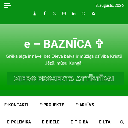
Skip
8. augusts, 2026
to
Draugiem
Facebook
Twitter
Instagram
LinkedIn
whatsapp
RSS
content
e – BAZNĪCA ✞
Grēka alga ir nāve, bet Dieva balva ir mūžīga dzīvība Kristū
Jēzū, mūsu Kungā.
E-KONTAKTI
E-PROJEKTS
E-ARHĪVS
E-POLEMIKA
E-BĪBELE
E-TICĪBA
E-LTA