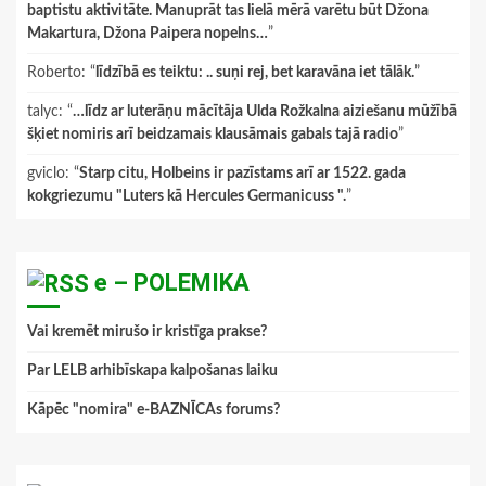
baptistu aktivitāte. Manuprāt tas lielā mērā varētu būt Džona
Makartura, Džona Paipera nopelns…
”
Roberto
: “
līdzībā es teiktu: .. suņi rej, bet karavāna iet tālāk.
”
talyc
: “
…līdz ar luterāņu mācītāja Ulda Rožkalna aiziešanu mūžībā
šķiet nomiris arī beidzamais klausāmais gabals tajā radio
”
gviclo
: “
Starp citu, Holbeins ir pazīstams arī ar 1522. gada
kokgriezumu "Luters kā Hercules Germanicuss ".
”
e – POLEMIKA
Vai kremēt mirušo ir kristīga prakse?
Par LELB arhibīskapa kalpošanas laiku
Kāpēc "nomira" e-BAZNĪCAs forums?