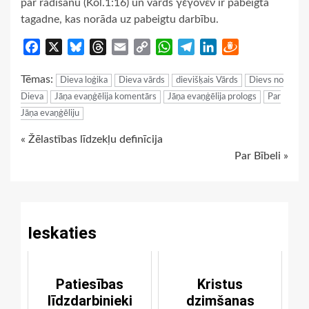
par radīšanu (Kol.1:16) un vārds γέγονεν ir pabeigtā
tagadne, kas norāda uz pabeigtu darbību.
Facebook
X
Bluesky
Threads
Email
Copy
WhatsApp
Telegram
LinkedIn
Draugiem
Link
Tēmas:
Dieva loģika
Dieva vārds
dievišķais Vārds
Dievs no
Dieva
Jāņa evaņģēlija komentārs
Jāņa evaņģēlija prologs
Par
Jāņa evaņģēliju
Continue
« Žēlastības līdzekļu definīcija
Par Bībeli »
Reading
Ieskaties
Patiesības
Kristus
līdzdarbinieki
dzimšanas