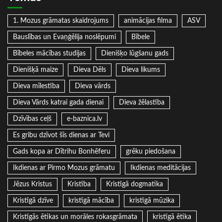
1. Mozus grāmatas skaidrojums
animācijas filma
ASV
Bauslības un Evaņģēlija noslēpumi
Bībele
Bībeles mācības studijas
Dienišķo lūgšanu gads
Dienišķā maize
Dieva Dēls
Dieva likums
Dieva mīlestība
Dieva vārds
Dieva Vārds katrai gada dienai
Dieva žēlastība
Dzīvības ceļš
e-baznica.lv
Es gribu dzīvot šīs dienas ar Tevi
Gads kopa ar Dītrihu Bonhēferu
grēku piedošana
Ikdienas ar Pirmo Mozus grāmatu
Ikdienas meditācijas
Jēzus Kristus
Kristība
Kristīgā dogmatika
Kristīgā dzīve
kristīgā mācība
kristīgā mūzika
Kristīgās ētikas un morāles rokasgrāmata
kristīgā ētika