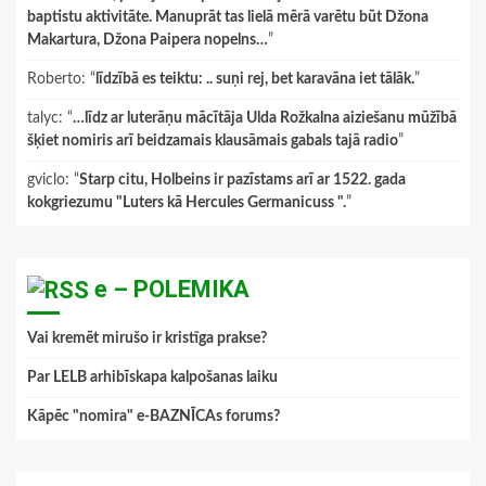
baptistu aktivitāte. Manuprāt tas lielā mērā varētu būt Džona
Makartura, Džona Paipera nopelns…
”
Roberto
: “
līdzībā es teiktu: .. suņi rej, bet karavāna iet tālāk.
”
talyc
: “
…līdz ar luterāņu mācītāja Ulda Rožkalna aiziešanu mūžībā
šķiet nomiris arī beidzamais klausāmais gabals tajā radio
”
gviclo
: “
Starp citu, Holbeins ir pazīstams arī ar 1522. gada
kokgriezumu "Luters kā Hercules Germanicuss ".
”
e – POLEMIKA
Vai kremēt mirušo ir kristīga prakse?
Par LELB arhibīskapa kalpošanas laiku
Kāpēc "nomira" e-BAZNĪCAs forums?