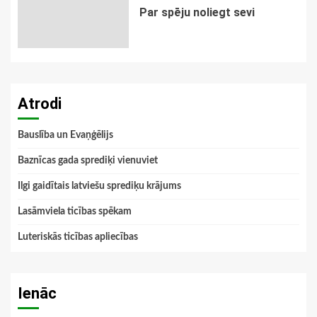
Par spēju noliegt sevi
Atrodi
Bauslība un Evaņģēlijs
Baznīcas gada sprediķi vienuviet
Ilgi gaidītais latviešu sprediķu krājums
Lasāmviela ticības spēkam
Luteriskās ticības apliecības
Ienāc