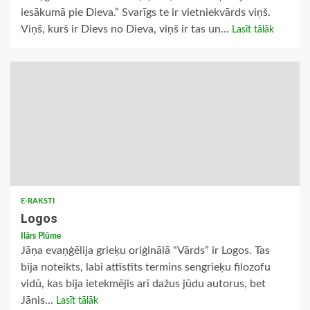
iesākumā pie Dieva.” Svarīgs te ir vietniekvārds viņš.
Viņš, kurš ir Dievs no Dieva, viņš ir tas un...
Lasīt tālāk
E-RAKSTI
Logos
Ilārs Plūme
Jāņa evaņģēlija grieķu oriģinālā “Vārds” ir Logos. Tas
bija noteikts, labi attīstīts termins sengrieķu filozofu
vidū, kas bija ietekmējis arī dažus jūdu autorus, bet
Jānis...
Lasīt tālāk