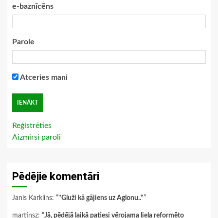
e-baznīcēns
Parole
Atceries mani
Reģistrēties
Aizmirsi paroli
Pēdējie komentāri
Janis Karklins
: “
"Gluži kā gājiens uz Aglonu.."
”
martinsz
: “
Jā, pēdējā laikā patiesi vērojama liela reformēto