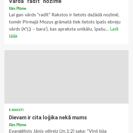
Vārda “radīt” nozīme
Ilārs Plūme
Lai gan vārds “radīt” Rakstos ir lietots dažādā nozīmē,
tomēr Pirmajā Mozus grāmatā tiek lietots īpašs ebreju
vārds (בָּרָא – bara’), kas apraksta unikālu, īpašu...
Lasīt
tālāk
E-RAKSTI
Dievam ir cita loģika nekā mums
Ilārs Plūme
Evaņģēlists Jānis vēlreiz (Jņ.1:2) saka: “Viņš bija