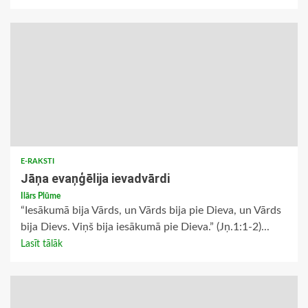
E-RAKSTI
Jāņa evaņģēlija ievadvārdi
Ilārs Plūme
“Iesākumā bija Vārds, un Vārds bija pie Dieva, un Vārds
bija Dievs. Viņš bija iesākumā pie Dieva.” (Jņ.1:1-2)...
Lasīt tālāk