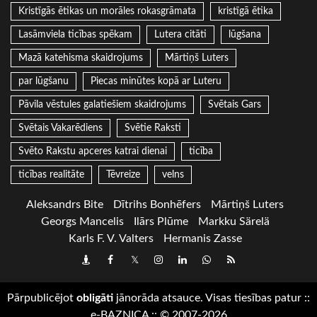
Kristīgās ētikas un morāles rokasgrāmata
kristīgā ētika
Lasāmviela ticības spēkam
Lutera citāti
lūgšana
Mazā katehisma skaidrojums
Mārtiņš Luters
par lūgšanu
Piecas minūtes kopā ar Luteru
Pāvila vēstules galatiešiem skaidrojums
Svētais Gars
Svētais Vakarēdiens
Svētie Raksti
Svēto Rakstu apceres katrai dienai
ticība
ticības realitāte
Tēvreize
velns
Aleksandrs Bite
Dītrihs Bonhēfers
Mārtiņš Luters
Georgs Mancelis
Ilārs Plūme
Markku Särelä
Karls F. V. Valters
Hermanis Zasse
Draugiem
Facebook
Twitter
Instagram
LinkedIn
whatsapp
RSS
Pārpublicējot
obligāti
jānorāda atsauce. Visas tiesības patur
::
e-BAZNICA
::
© 2007-2026