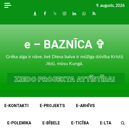
Skip
9. augusts, 2026
to
Draugiem
Facebook
Twitter
Instagram
LinkedIn
whatsapp
RSS
content
e – BAZNĪCA ✞
Grēka alga ir nāve, bet Dieva balva ir mūžīga dzīvība Kristū
Jēzū, mūsu Kungā.
E-KONTAKTI
E-PROJEKTS
E-ARHĪVS
E-POLEMIKA
E-BĪBELE
E-TICĪBA
E-LTA