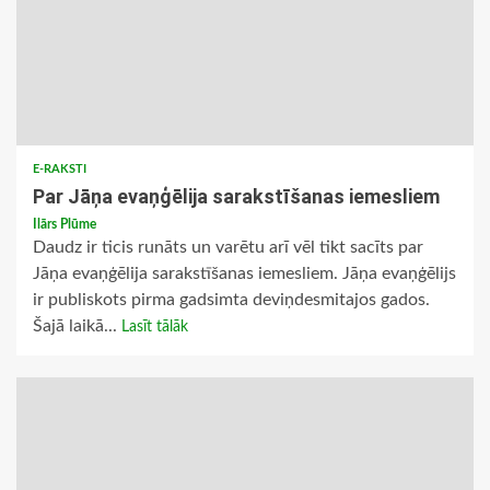
E-RAKSTI
Par Jāņa evaņģēlija sarakstīšanas iemesliem
Ilārs Plūme
Daudz ir ticis runāts un varētu arī vēl tikt sacīts par
Jāņa evaņģēlija sarakstīšanas iemesliem. Jāņa evaņģēlijs
ir publiskots pirma gadsimta deviņdesmitajos gados.
Šajā laikā...
Lasīt tālāk