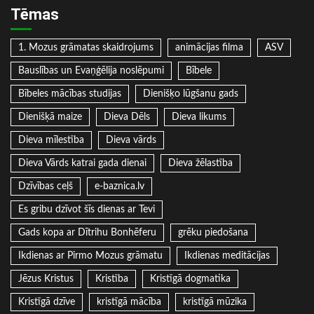
Tēmas
1. Mozus grāmatas skaidrojums
animācijas filma
ASV
Bauslības un Evaņģēlija noslēpumi
Bībele
Bībeles mācības studijas
Dienišķo lūgšanu gads
Dienišķā maize
Dieva Dēls
Dieva likums
Dieva mīlestība
Dieva vārds
Dieva Vārds katrai gada dienai
Dieva žēlastība
Dzīvības ceļš
e-baznica.lv
Es gribu dzīvot šīs dienas ar Tevi
Gads kopa ar Dītrihu Bonhēferu
grēku piedošana
Ikdienas ar Pirmo Mozus grāmatu
Ikdienas meditācijas
Jēzus Kristus
Kristība
Kristīgā dogmatika
Kristīgā dzīve
kristīgā mācība
kristīgā mūzika