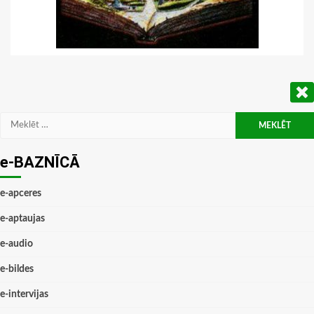
Meklēt:
e-BAZNĪCĀ
e-apceres
e-aptaujas
e-audio
e-bildes
e-intervijas