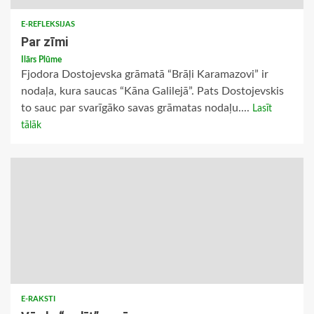
E-REFLEKSIJAS
Par zīmi
Ilārs Plūme
Fjodora Dostojevska grāmatā “Brāļi Karamazovi” ir
nodaļa, kura saucas “Kāna Galilejā”. Pats Dostojevskis
to sauc par svarīgāko savas grāmatas nodaļu....
Lasīt
tālāk
E-RAKSTI