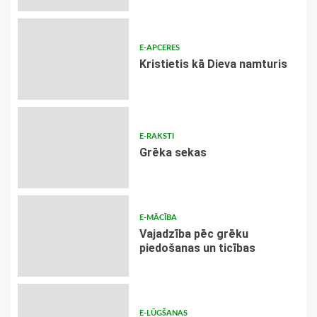
E-APCERES
Kristietis kā Dieva namturis
E-RAKSTI
Grēka sekas
E-MĀCĪBA
Vajadzība pēc grēku
piedošanas un ticības
E-LŪGŠANAS