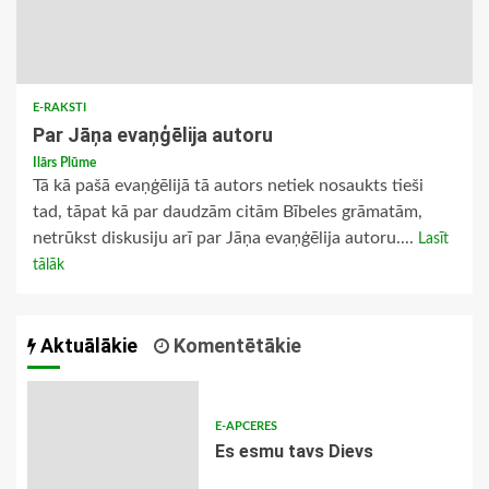
E-RAKSTI
Par Jāņa evaņģēlija autoru
Ilārs Plūme
Tā kā pašā evaņģēlijā tā autors netiek nosaukts tieši
tad, tāpat kā par daudzām citām Bībeles grāmatām,
netrūkst diskusiju arī par Jāņa evaņģēlija autoru....
Lasīt
tālāk
Aktuālākie
Komentētākie
E-APCERES
Es esmu tavs Dievs