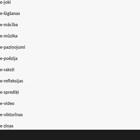
e-joki
e-lūgšanas
e-mācība
e-mūzika
e-paziņojumi
e-poēzija
e-raksti
e-refleksijas
e-sprediķi
e-video
e-viktorīnas
e-ziņas