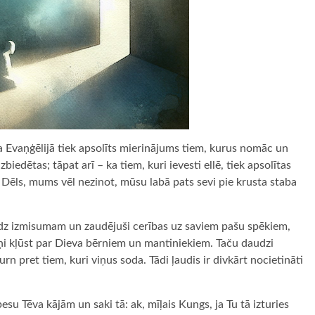
ka Evaņģēlijā tiek apsolīts mierinājums tiem, kurus nomāc un
zbiedētas; tāpat arī – ka tiem, kuri ievesti ellē, tiek apsolītas
a Dēls, mums vēl nezinot, mūsu labā pats sevi pie krusta staba
līdz izmisumam un zaudējuši cerības uz saviem pašu spēkiem,
viņi kļūst par Dieva bērniem un mantiniekiem. Taču daudzi
rn pret tiem, kuri viņus soda. Tādi ļaudis ir divkārt nocietināti
esu Tēva kājām un saki tā: ak, mīļais Kungs, ja Tu tā izturies