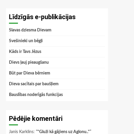
Līdzīgās e-publikācijas
Slavas dziesma Dievam
Svešinieki un bēgļi
Kāds ir Tavs Jēzus
Dievs ļauj pieaugšanu
Būt par Dieva bērniem
Dieva sacītais par baušļiem
Bauslības noderīgās funkcijas
Pēdējie komentāri
Janis Karklins
: “
"Gluži kā gājiens uz Aglonu.."
”