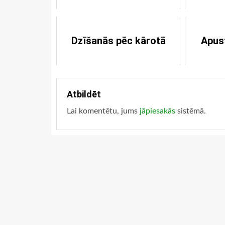
Dzīšanās pēc kārotā
Apus
Atbildēt
Lai komentētu, jums
jāpiesakās
sistēmā.