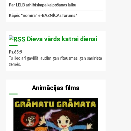
Par LELB arhibīskapa kalpošanas laiku
Kāpēc "nomira" e-BAZNĪCAs forums?
Dieva vārds katrai dienai
Ps.65:9
Tu liec arī gavilēt ļaudīm gan rītausmas, gan saulrieta
zemēs.
Animācijas filma