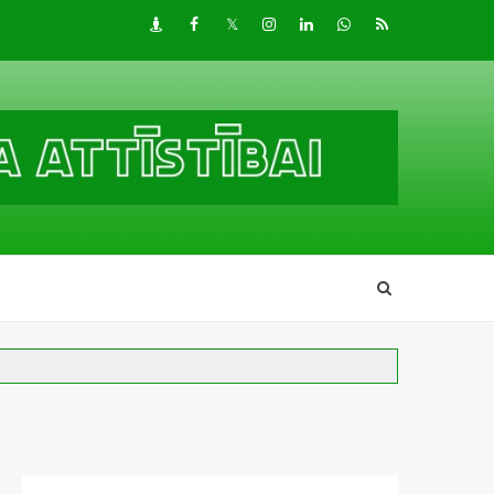
Draugiem
Facebook
Twitter
Instagram
LinkedIn
whatsapp
RSS