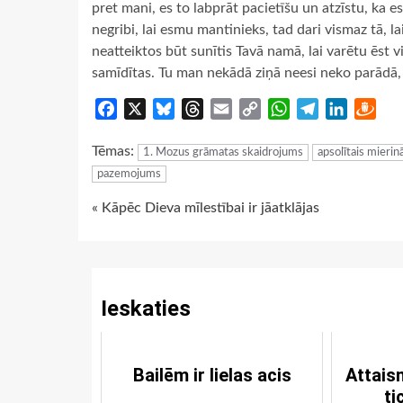
pret mani, es to labprāt pacietīšu un atzīstu, ka e
negribi, lai esmu mantinieks, tad dari vismaz tā, la
neatteiktos būt sunītis Tavā namā, lai varētu ēst 
samīdītas. Tu man nekādā ziņā neesi neko parādā, t
Facebook
X
Bluesky
Threads
Email
Copy
WhatsApp
Telegram
LinkedIn
Dra
Link
Tēmas:
1. Mozus grāmatas skaidrojums
apsolītais mieri
pazemojums
Continue
« Kāpēc Dieva mīlestībai ir jāatklājas
Reading
Ieskaties
Bailēm ir lielas acis
Attaisn
ti