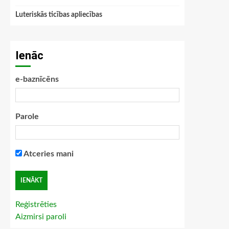
Luteriskās ticības apliecības
Ienāc
e-baznīcēns
Parole
Atceries mani
Reģistrēties
Aizmirsi paroli