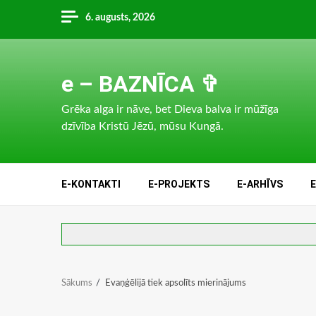
Skip
6. augusts, 2026
to
content
e – BAZNĪCA ✞
Grēka alga ir nāve, bet Dieva balva ir mūžīga
dzīvība Kristū Jēzū, mūsu Kungā.
E-KONTAKTI
E-PROJEKTS
E-ARHĪVS
Sākums
Evaņģēlijā tiek apsolīts mierinājums