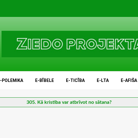
E-POLEMIKA
E-BĪBELE
E-TICĪBA
E-LTA
E-AFIŠA
305. Kā kristība var atbrīvot no sātana?