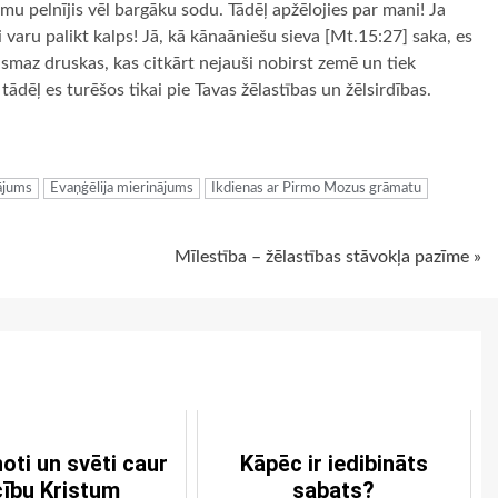
smu pelnījis vēl bargāku sodu. Tādēļ apžēlojies par mani! Ja
i varu palikt kalps! Jā, kā kānaāniešu sieva [Mt.15:27] saka, es
vismaz druskas, kas citkārt nejauši nobirst zemē un tiek
ādēļ es turēšos tikai pie Tavas žēlastības un žēlsirdības.
ugiem
nājums
Evaņģēlija mierinājums
Ikdienas ar Pirmo Mozus grāmatu
Mīlestība – žēlastības stāvokļa pazīme »
oti un svēti caur
Kāpēc ir iedibināts
cību Kristum
sabats?