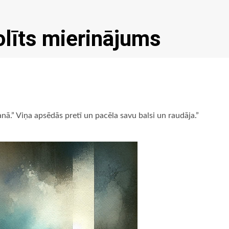
olīts mierinājums
nā.” Viņa apsēdās pretī un pacēla savu balsi un raudāja.”