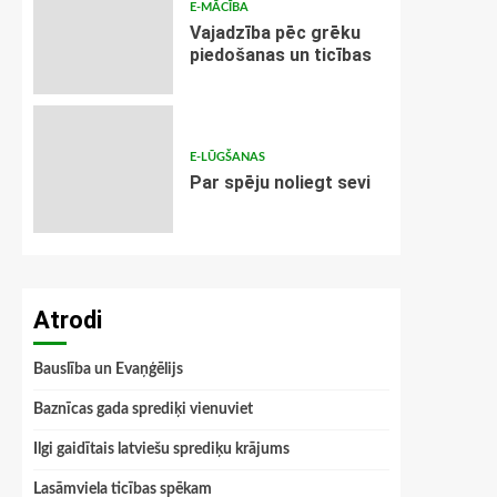
E-MĀCĪBA
Vajadzība pēc grēku
piedošanas un ticības
E-LŪGŠANAS
Par spēju noliegt sevi
Atrodi
Bauslība un Evaņģēlijs
Baznīcas gada sprediķi vienuviet
Ilgi gaidītais latviešu sprediķu krājums
Lasāmviela ticības spēkam