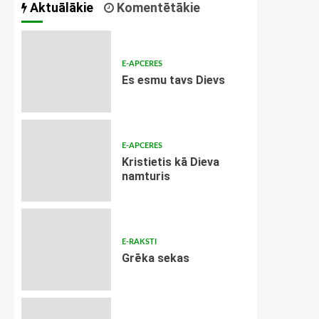
Aktuālākie
Komentētākie
E-APCERES
Es esmu tavs Dievs
E-APCERES
Kristietis kā Dieva
namturis
E-RAKSTI
Grēka sekas