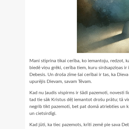
Mani stiprina tikai cerība, ko iemantoju, redzot, 
biedē viņu grēki, cerība tiem, kuru sirdsapziņas ir i
Debesis. Un droša zīme šai cerībai ir tas, ka Diev
upurējis Dievam, savam Tēvam.
Kad nu ļaudis vispirms ir šādi pazemoti, novesti 
tad tie sāk Kristus dēļ iemantot drošu prātu; tā 
negrib tikt pazemoti, bet pat domā atriebties un ku
un cietsirdīgi.
Kad jūti, ka tiec pazemots, krīti zemē pie sava Deb