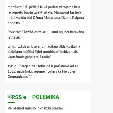
martinsz
: “
Jā, pēdējā laikā patiesi vērojama liela
reformēto baptistu aktivitāte. Manuprāt tas lielā
mērā varētu būt Džona Makartura, Džona Paipera
nopelns…
”
Roberto
: “
līdzībā es teiktu: .. suņi rej, bet karavāna
iet tālāk.
”
talyc
: “
…līdz ar luterāņu mācītāja Ulda Rožkalna
aiziešanu mūžībā šķiet nomiris arī beidzamais
klausāmais gabals tajā radio
”
gviclo
: “
Starp citu, Holbeins ir pazīstams arī ar
1522. gada kokgriezumu "Luters kā Hercules
Germanicuss ".
”
e – POLEMIKA
Vai kremēt mirušo ir kristīga prakse?