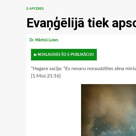
E-APCERES
Evaņģēlijā tiek aps
Dr. Mārtiņš Luters
▶ NOKLAUSIES ŠO E-PUBLIKĀCIJU
“Hagare sacīja: “Es nevaru noraudzīties zēna mirša
[1.Moz.21:16]