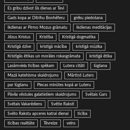
Es gribu dzīvot šīs dienas ar Tevi
Gads kopa ar Dītrihu Bonhēferu
grēku piedošana
Ikdienas ar Pirmo Mozus grāmatu
Ikdienas meditācijas
Jēzus Kristus
Kristība
Kristīgā dogmatika
Kristīgā dzīve
kristīgā mācība
kristīgā mūzika
Kristīgās ētikas un morāles rokasgrāmata
kristīgā ētika
Lasāmviela ticības spēkam
Lutera citāti
lūgšana
Mazā katehisma skaidrojums
Mārtiņš Luters
par lūgšanu
Piecas minūtes kopā ar Luteru
Pāvila vēstules galatiešiem skaidrojums
Svētais Gars
Svētais Vakarēdiens
Svētie Raksti
Svēto Rakstu apceres katrai dienai
ticība
ticības realitāte
Tēvreize
velns