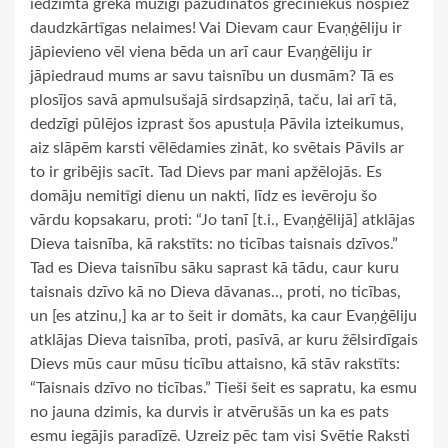
iedzimtā grēka mūžīgi pazudinātos grēciniekus nospiež
daudzkārtīgas nelaimes! Vai Dievam caur Evaņģēliju ir
jāpievieno vēl viena bēda un arī caur Evaņģēliju ir
jāpiedraud mums ar savu taisnību un dusmām? Tā es
plosījos savā apmulsušajā sirdsapziņā, taču, lai arī tā,
dedzīgi pūlējos izprast šos apustuļa Pāvila izteikumus,
aiz slāpēm karsti vēlēdamies zināt, ko svētais Pāvils ar
to ir gribējis sacīt. Tad Dievs par mani apžēlojās. Es
domāju nemitīgi dienu un nakti, līdz es ievēroju šo
vārdu kopsakaru, proti: “Jo tanī [t.i., Evaņģēlijā] atklājas
Dieva taisnība, kā rakstīts: no ticības taisnais dzīvos.”
Tad es Dieva taisnību sāku saprast kā tādu, caur kuru
taisnais dzīvo kā no Dieva dāvanas.., proti, no ticības,
un [es atzinu,] ka ar to šeit ir domāts, ka caur Evaņģēliju
atklājas Dieva taisnība, proti, pasīvā, ar kuru žēlsirdīgais
Dievs mūs caur mūsu ticību attaisno, kā stāv rakstīts:
“Taisnais dzīvo no ticības.” Tieši šeit es sapratu, ka esmu
no jauna dzimis, ka durvis ir atvērušās un ka es pats
esmu iegājis paradīzē. Uzreiz pēc tam visi Svētie Raksti