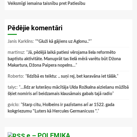
Veiksmīgi iemaina taisnību pret Patiesību
Pēdējie komentāri
Janis Karklins
: “
"Gluži kā gājiens uz Aglonu.."
”
martinsz
: “
Jā, pēdējā laikā patiesi vērojama liela reformēto
baptistu aktivitāte. Manuprāt tas lielā mērā varētu būt Džona
Makartura, Džona Paipera nopelns…
”
Roberto
: “
līdzībā es teiktu: .. suņi rej, bet karavāna iet tālāk.
”
talyc
: “
…līdz ar luterāņu mācītāja Ulda Rožkalna aiziešanu mūžībā
šķiet nomiris arī beidzamais klausāmais gabals tajā radio
”
gviclo
: “
Starp citu, Holbeins ir pazīstams arī ar 1522. gada
kokgriezumu "Luters kā Hercules Germanicuss ".
”
e – POLEMIKA