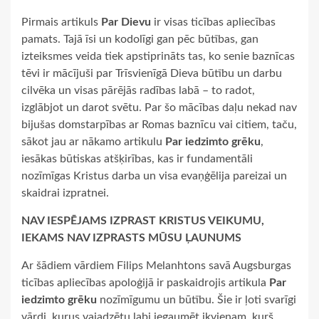
Pirmais artikuls
Par Dievu
ir visas ticības apliecības
pamats. Tajā īsi un kodolīgi gan pēc būtības, gan
izteiksmes veida tiek apstiprināts tas, ko senie baznīcas
tēvi ir mācījuši par Trīsvienīgā Dieva būtību un darbu
cilvēka un visas pārējās radības labā – to radot,
izglābjot un darot svētu. Par šo mācības daļu nekad nav
bijušas domstarpības ar Romas baznīcu vai citiem, taču,
sākot jau ar nākamo artikulu
Par iedzimto grēku
,
iesākas būtiskas atšķirības, kas ir fundamentāli
nozīmīgas Kristus darba un visa evaņģēlija pareizai un
skaidrai izpratnei.
NAV IESPĒJAMS IZPRAST KRISTUS VEIKUMU,
IEKAMS NAV IZPRASTS MŪSU ĻAUNUMS
Ar šādiem vārdiem Filips Melanhtons savā Augsburgas
ticības apliecības apoloģijā ir paskaidrojis artikula
Par
iedzimto grēku
nozīmīgumu un būtību. Šie ir ļoti svarīgi
vārdi, kurus vajadzētu labi iegaumēt ikvienam, kurš