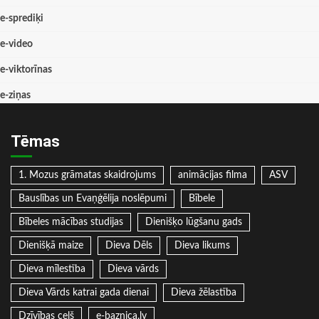
e-sprediķi
e-video
e-viktorīnas
e-ziņas
Tēmas
1. Mozus grāmatas skaidrojums
animācijas filma
ASV
Bauslības un Evaņģēlija noslēpumi
Bībele
Bībeles mācības studijas
Dienišķo lūgšanu gads
Dienišķā maize
Dieva Dēls
Dieva likums
Dieva mīlestība
Dieva vārds
Dieva Vārds katrai gada dienai
Dieva žēlastība
Dzīvības ceļš
e-baznica.lv