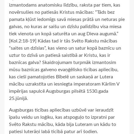
izmantodams anatomisku līdzību, raksta par tiem, kas
novērsušies no patiesās Kristus mācības: “Tāds bez
pamata kļūst iedomīgs savā miesas prātā un neturas pie
galvas, no kuras ar saišu un dzīslu palīdzību visa miesa
tiek vienota un kopā saturēta un aug Dieva augumā.”
[Kol.2:18-19] Kādas tad ir tās Svēto Rakstu mācības
“saites un dzīslas”, kas vieno un satur kopā baznīcu un
uztur to dzīvā un patiesā saistībā ar Kristu, kas ir
baznīcas galva? Skaidrojumam turpmāk izmantosim
mūsu baznīcas galveno evaņģēlisko ticības apliecību,
kas cieši pamatojoties Bībelē un saskaņā ar Lutera
mācību uzrakstīta un iesniegta imperatoram Kārlim V
impērijas sapulcē Augsburgas pilsētā 1530.gada
25.jūnijā.
Augsburgas ticības apliecības uzbūvē var ieraudzīt
īpašu veidu un loģiku, kas atspoguļo to izpratni par
Svēto Rakstu mācību, kāda bija Luteram un kādu to
patiesi luterāņi labā ticībā patur arī šodien.