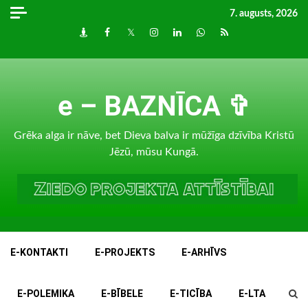
Skip
7. augusts, 2026
to
Draugiem
Facebook
Twitter
Instagram
LinkedIn
whatsapp
RSS
content
e – BAZNĪCA ✞
Grēka alga ir nāve, bet Dieva balva ir mūžīga dzīvība Kristū
Jēzū, mūsu Kungā.
E-KONTAKTI
E-PROJEKTS
E-ARHĪVS
E-POLEMIKA
E-BĪBELE
E-TICĪBA
E-LTA