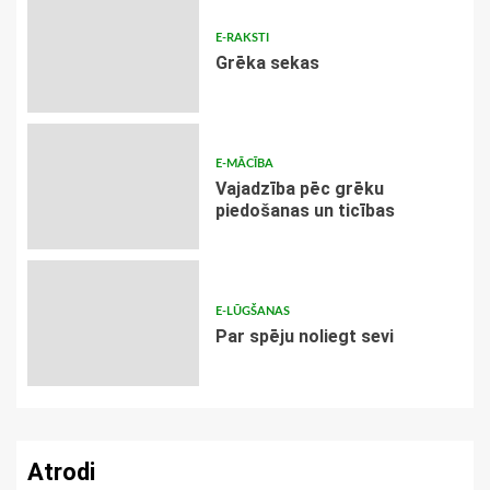
E-RAKSTI
Grēka sekas
E-MĀCĪBA
Vajadzība pēc grēku
piedošanas un ticības
E-LŪGŠANAS
Par spēju noliegt sevi
Atrodi