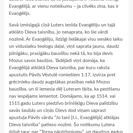
Evaņģēlijā, ar vienu noteikumu – ja cilvēks zina, kas ir
Evaņģēlijs.
Savā izmisīgajā cīņā Luters ienīda Evaņģēliju un tajā
atklāto Dieva taisnību, jo nesaprata, ko šie vārdi
nozīmē. Ar Evaņģēliju, līdzīgi lielākajai visu senāko laiku
un viduslaiku teologu daļai, viņš saprata jaunu, daudz
pilnīgāku, prasīgāku bauslību nekā tā, ko bija devis
Mozus savos baušļos. Tādējādi viņš domāja, ka
Evaņģēlijā atklātā Dieva taisnība, par kuru raksta
apustulis Pāvils Vēstulē romiešiem 1:17, izvirza pret
grēcinieku daudz augstākas prasības nekā Mozus
bauslība, un šī iemesla dēļ Luteram šķita, ka pestīšanu
nav iespējams iemantot. Domājams, ka ap 1514. vai
1515.gadu Luters piedzīvo brīnišķīgu Dieva palīdzību
savās šaubās un cīņās Dievs dod viņam saprast
apustuļa Pāvils vārdu “Jo tanī [t.i., Evaņģēlijā] atklājas
Dieva taisnība” patieso nozīmi. Šo notikumu Lutera
dzīvē sauc par “Torņa pārdzīvojumu”, un daudzus gadus