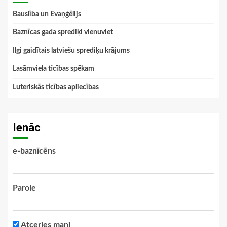
Bauslība un Evaņģēlijs
Baznīcas gada sprediķi vienuviet
Ilgi gaidītais latviešu sprediķu krājums
Lasāmviela ticības spēkam
Luteriskās ticības apliecības
Ienāc
e-baznīcēns
Parole
Atceries mani