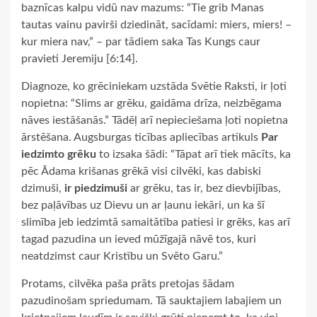
baznīcas kalpu vidū nav mazums: “Tie grib Manas
tautas vainu pavirši dziedināt, sacīdami: miers, miers! –
kur miera nav,” – par tādiem saka Tas Kungs caur
pravieti Jeremiju [6:14].
Diagnoze, ko grēciniekam uzstāda Svētie Raksti, ir ļoti
nopietna: “Slims ar grēku, gaidāma drīza, neizbēgama
nāves iestāšanās.” Tādēļ arī nepieciešama ļoti nopietna
ārstēšana. Augsburgas ticības apliecības artikuls
Par
iedzimto grēku
to izsaka šādi: “Tāpat arī tiek mācīts, ka
pēc Ādama krišanas grēkā visi cilvēki, kas dabiski
dzimuši,
ir piedzimuši
ar grēku, tas ir, bez dievbijības,
bez paļāvības uz Dievu un ar ļaunu iekāri, un ka šī
slimība jeb iedzimtā samaitātība patiesi ir grēks, kas arī
tagad pazudina un ieved mūžīgajā nāvē tos, kuri
neatdzimst caur Kristību un Svēto Garu.”
Protams, cilvēka paša prāts pretojas šādam
pazudinošam spriedumam. Tā sauktajiem labajiem un