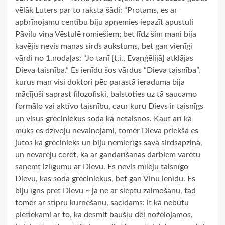
vēlāk Luters par to raksta šādi: “Protams, es ar
apbrīnojamu centību biju apņemies iepazīt apustuli
Pāvilu viņa Vēstulē romiešiem; bet līdz šim mani bija
kavējis nevis manas sirds aukstums, bet gan vienīgi
vārdi no 1.nodaļas: “Jo tanī [t.i., Evaņģēlijā] atklājas
Dieva taisnība.” Es ienīdu šos vārdus “Dieva taisnība”,
kurus man visi doktori pēc parastā ieraduma bija
mācījuši saprast filozofiski, balstoties uz tā saucamo
formālo vai aktīvo taisnību, caur kuru Dievs ir taisnīgs
un visus grēciniekus soda kā netaisnos. Kaut arī kā
mūks es dzīvoju nevainojami, tomēr Dieva priekšā es
jutos kā grēcinieks un biju nemierīgs savā sirdsapziņā,
un nevarēju cerēt, ka ar gandarīšanas darbiem varētu
saņemt izlīgumu ar Dievu. Es nevis mīlēju taisnīgo
Dievu, kas soda grēciniekus, bet gan Viņu ienīdu. Es
biju īgns pret Dievu ~ ja ne ar slēptu zaimošanu, tad
tomēr ar stipru kurnēšanu, sacīdams: it kā nebūtu
pietiekami ar to, ka desmit baušļu dēļ nožēlojamos,