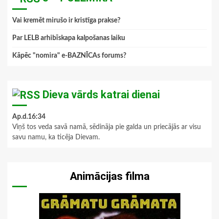
Vai kremēt mirušo ir kristīga prakse?
Par LELB arhibīskapa kalpošanas laiku
Kāpēc "nomira" e-BAZNĪCAs forums?
Dieva vārds katrai dienai
Ap.d.16:34
Viņš tos veda savā namā, sēdināja pie galda un priecājās ar visu
savu namu, ka ticēja Dievam.
Animācijas filma