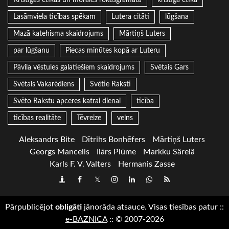
Kristīgās ētikas un morāles rokasgrāmata
kristīgā ētika
Lasāmviela ticības spēkam
Lutera citāti
lūgšana
Mazā katehisma skaidrojums
Mārtiņš Luters
par lūgšanu
Piecas minūtes kopā ar Luteru
Pāvila vēstules galatiešiem skaidrojums
Svētais Gars
Svētais Vakarēdiens
Svētie Raksti
Svēto Rakstu apceres katrai dienai
ticība
ticības realitāte
Tēvreize
velns
Aleksandrs Bite
Dītrihs Bonhēfers
Mārtiņš Luters
Georgs Mancelis
Ilārs Plūme
Markku Särelä
Karls F. V. Valters
Hermanis Zasse
Draugiem
Facebook
Twitter
Instagram
LinkedIn
whatsapp
RSS
Pārpublicējot
obligāti
jānorāda atsauce. Visas tiesības patur
::
e-BAZNICA
::
© 2007-2026