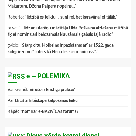
baptistu aktivitāte. Manuprāt tas lielā mērā varētu būt Džona
Makartura, Džona Paipera nopelns…
”
Roberto
: “
līdzībā es teiktu: .. suņi rej, bet karavāna iet tālāk.
”
talyc
: “
…līdz ar luterāņu mācītāja Ulda Rožkalna aiziešanu mūžībā
šķiet nomiris arī beidzamais klausāmais gabals tajā radio
”
gviclo
: “
Starp citu, Holbeins ir pazīstams arī ar 1522. gada
kokgriezumu "Luters kā Hercules Germanicuss ".
”
e – POLEMIKA
Vai kremēt mirušo ir kristīga prakse?
Par LELB arhibīskapa kalpošanas laiku
Kāpēc "nomira" e-BAZNĪCAs forums?
Dieva vārds katrai dienai