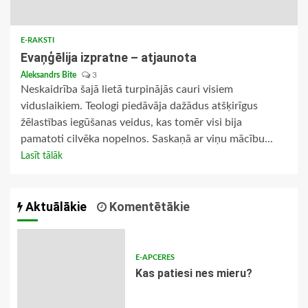
E-RAKSTI
Evaņģēlija izpratne – atjaunota
Aleksandrs Bite
3
Neskaidrība šajā lietā turpinājās cauri visiem
viduslaikiem. Teologi piedāvāja dažādus atšķirīgus
žēlastības iegūšanas veidus, kas tomēr visi bija
pamatoti cilvēka nopelnos. Saskaņā ar viņu mācību...
Lasīt tālāk
Aktuālākie
Komentētākie
E-APCERES
​Kas patiesi nes mieru?