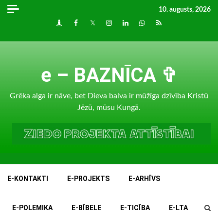
Skip
10. augusts, 2026
to
Draugiem
Facebook
Twitter
Instagram
LinkedIn
whatsapp
RSS
content
e – BAZNĪCA ✞
Grēka alga ir nāve, bet Dieva balva ir mūžīga dzīvība Kristū
Jēzū, mūsu Kungā.
E-KONTAKTI
E-PROJEKTS
E-ARHĪVS
E-POLEMIKA
E-BĪBELE
E-TICĪBA
E-LTA