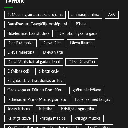
Tēmas
1. Mozus grāmatas skaidrojums
animācijas filma
ASV
Bauslības un Evaņģēlija noslēpumi
Bībele
Bībeles mācības studijas
Dienišķo lūgšanu gads
Dienišķā maize
Dieva Dēls
Dieva likums
Dieva mīlestība
Dieva vārds
Dieva Vārds katrai gada dienai
Dieva žēlastība
Dzīvības ceļš
e-baznica.lv
Es gribu dzīvot šīs dienas ar Tevi
Gads kopa ar Dītrihu Bonhēferu
grēku piedošana
Ikdienas ar Pirmo Mozus grāmatu
Ikdienas meditācijas
Jēzus Kristus
Kristība
Kristīgā dogmatika
Kristīgā dzīve
kristīgā mācība
kristīgā mūzika