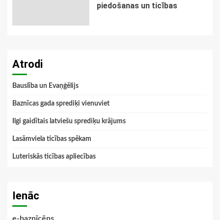
piedošanas un ticības
Atrodi
Bauslība un Evaņģēlijs
Baznīcas gada sprediķi vienuviet
Ilgi gaidītais latviešu sprediķu krājums
Lasāmviela ticības spēkam
Luteriskās ticības apliecības
Ienāc
e-baznīcēns