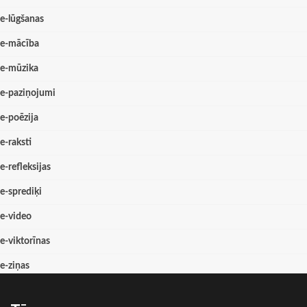
e-lūgšanas
e-mācība
e-mūzika
e-paziņojumi
e-poēzija
e-raksti
e-refleksijas
e-sprediķi
e-video
e-viktorīnas
e-ziņas