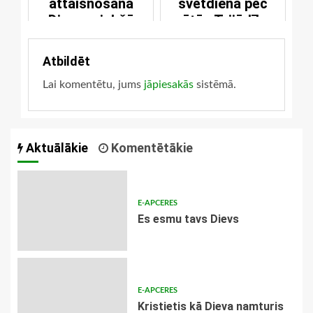
attaisnošana
svētdienā pēc
Dieva priekšā
svētās Trijādības
svētkiem
Atbildēt
Lai komentētu, jums
jāpiesakās
sistēmā.
Aktuālākie
Komentētākie
E-APCERES
Es esmu tavs Dievs
E-APCERES
Kristietis kā Dieva namturis