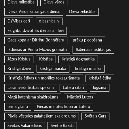
Dieva mīlestība
Dieva vārds
Dieva Vārds katrai gada dienai
Dieva žēlastība
Dzīvības ceļš
e-baznica.lv
Es gribu dzīvot šīs dienas ar Tevi
Gads kopa ar Dītrihu Bonhēferu
grēku piedošana
Ikdienas ar Pirmo Mozus grāmatu
Ikdienas meditācijas
Jēzus Kristus
Kristība
Kristīgā dogmatika
Kristīgā dzīve
kristīgā mācība
kristīgā mūzika
Kristīgās ētikas un morāles rokasgrāmata
kristīgā ētika
Lasāmviela ticības spēkam
Lutera citāti
lūgšana
Mazā katehisma skaidrojums
Mārtiņš Luters
par lūgšanu
Piecas minūtes kopā ar Luteru
Pāvila vēstules galatiešiem skaidrojums
Svētais Gars
Svētais Vakarēdiens
Svētie Raksti