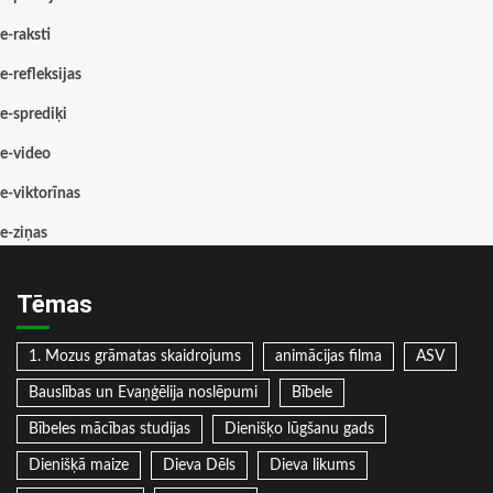
e-raksti
e-refleksijas
e-sprediķi
e-video
e-viktorīnas
e-ziņas
Tēmas
1. Mozus grāmatas skaidrojums
animācijas filma
ASV
Bauslības un Evaņģēlija noslēpumi
Bībele
Bībeles mācības studijas
Dienišķo lūgšanu gads
Dienišķā maize
Dieva Dēls
Dieva likums