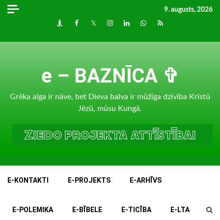
Skip
9. augusts, 2026
to
Draugiem
Facebook
Twitter
Instagram
LinkedIn
whatsapp
RSS
content
e – BAZNĪCA ✞
Grēka alga ir nāve, bet Dieva balva ir mūžīga dzīvība Kristū
Jēzū, mūsu Kungā.
E-KONTAKTI
E-PROJEKTS
E-ARHĪVS
E-POLEMIKA
E-BĪBELE
E-TICĪBA
E-LTA