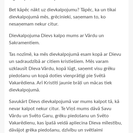
Bet kāpēc nākt uz dievkalpojumu? Tāpēc, ka un tikai
dievkalpojumā mēs, grēcinieki, saņemam to, ko
nesaņemam nekur citur.
Dievkalpojuma Dievs kalpo mums ar Vārdu un
Sakramentiem.
Tas nozīmē, ka mēs dievkalpojumā esam kopā ar Dievu
un sadraudzībā ar citiem kristiešiem. Mēs varam
uzklausīt Dieva Vārdu, kopā lūgt, saņemt visu grēku
piedošanu un kopā doties vienprātīgi pie Svētā
Vakarēdiena. Arī Kristīti jaunie brāļi un mācas tiek
dievkalpojumā.
Savukārt Dievs dievkalpojumā var mums kalpot tā, kā
nevar kalpot nekur citur. Te Viņš mums dāvā Savu
Vārdu un Svēto Garu, grēku piedošanu un Svēto
Vakarēdienu, kas īpašā veidā apliecina Dieva mīlestību,
dāvājot grēka piedošanu, dzīvību un svētlaimi