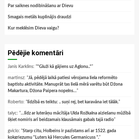
Par saiknes nodibināšanu ar Dievu
Smagais metāls kuplinājis draudzi
Kur meklēsim Dieva vaigu?
Pēdējie komentāri
Janis Karklins
: “
"Gluži kā gājiens uz Aglonu.."
”
martinsz
: “
Jā, pēdējā laikā patiesi vērojama liela reformēto
baptistu aktivitāte. Manuprāt tas lielā mērā varētu būt Džona
Makartura, Džona Paipera nopelns…
”
Roberto
: “
līdzībā es teiktu: .. suņi rej, bet karavāna iet tālāk.
”
talyc
: “
…līdz ar luterāņu mācītāja Ulda Rožkalna aiziešanu mūžībā
šķiet nomiris arī beidzamais klausāmais gabals tajā radio
”
gviclo
: “
Starp citu, Holbeins ir pazīstams arī ar 1522. gada
kokgriezumu "Luters kā Hercules Germanicuss ".
”