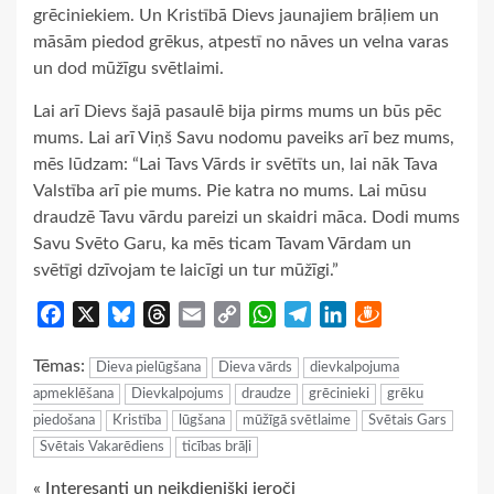
grēciniekiem. Un Kristībā Dievs jaunajiem brāļiem un
māsām piedod grēkus, atpestī no nāves un velna varas
un dod mūžīgu svētlaimi.
Lai arī Dievs šajā pasaulē bija pirms mums un būs pēc
mums. Lai arī Viņš Savu nodomu paveiks arī bez mums,
mēs lūdzam: “Lai Tavs Vārds ir svētīts un, lai nāk Tava
Valstība arī pie mums. Pie katra no mums. Lai mūsu
draudzē Tavu vārdu pareizi un skaidri māca. Dodi mums
Savu Svēto Garu, ka mēs ticam Tavam Vārdam un
svētīgi dzīvojam te laicīgi un tur mūžīgi.”
Facebook
X
Bluesky
Threads
Email
Copy
WhatsApp
Telegram
LinkedIn
Draugiem
Link
Tēmas:
Dieva pielūgšana
Dieva vārds
dievkalpojuma
apmeklēšana
Dievkalpojums
draudze
grēcinieki
grēku
piedošana
Kristība
lūgšana
mūžīgā svētlaime
Svētais Gars
Svētais Vakarēdiens
ticības brāļi
« Interesanti un neikdienišķi ieroči