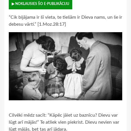
▶ NOKLAUSIES ŠO E-PUBLIKĀCIJU
“Cik bijājama ir šī vieta, te tiešām ir Dieva nams, un še ir
debesu vārti.” [1.Moz.28:17]
Cilvēki mēdz sacīt: “Kāpēc jāiet uz baznīcu? Dievu var
lūgt arī mājās!” Te atliek vien piekrist. Dievu nevien var
lūgt mājās, bet tas arī jādara.