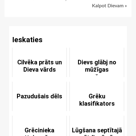
Continue
Kalpot Dievam »
Reading
Ieskaties
Cilvēka prāts un
Dievs glābj no
Dieva vārds
mūžīgas
pazušanas
Pazudušais dēls
Grēku
klasifikators
Grēcinieka
Lūgšana septītajā