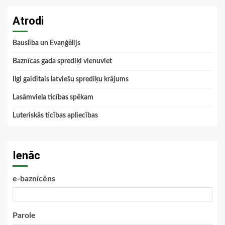
Atrodi
Bauslība un Evaņģēlijs
Baznīcas gada sprediķi vienuviet
Ilgi gaidītais latviešu sprediķu krājums
Lasāmviela ticības spēkam
Luteriskās ticības apliecības
Ienāc
e-baznīcēns
Parole