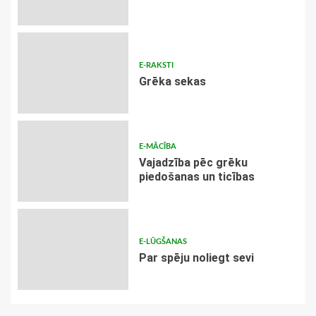
E-RAKSTI
Grēka sekas
E-MĀCĪBA
Vajadzība pēc grēku
piedošanas un ticības
E-LŪGŠANAS
Par spēju noliegt sevi