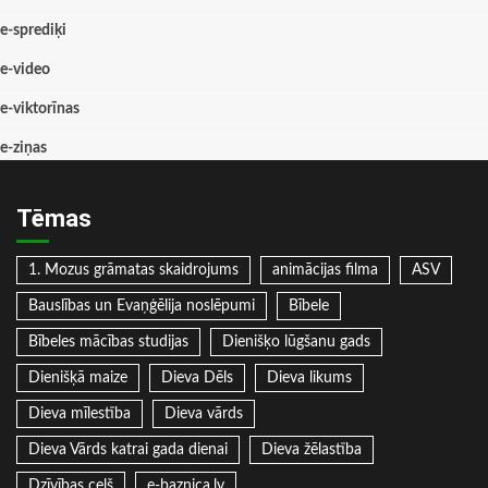
e-sprediķi
e-video
e-viktorīnas
e-ziņas
Tēmas
1. Mozus grāmatas skaidrojums
animācijas filma
ASV
Bauslības un Evaņģēlija noslēpumi
Bībele
Bībeles mācības studijas
Dienišķo lūgšanu gads
Dienišķā maize
Dieva Dēls
Dieva likums
Dieva mīlestība
Dieva vārds
Dieva Vārds katrai gada dienai
Dieva žēlastība
Dzīvības ceļš
e-baznica.lv