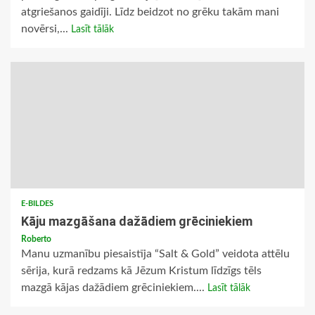
atgriešanos gaidīji. Līdz beidzot no grēku takām mani
novērsi,...
Lasīt tālāk
E-BILDES
Kāju mazgāšana dažādiem grēciniekiem
Roberto
Manu uzmanību piesaistīja “Salt & Gold” veidota attēlu
sērija, kurā redzams kā Jēzum Kristum līdzīgs tēls
mazgā kājas dažādiem grēciniekiem....
Lasīt tālāk