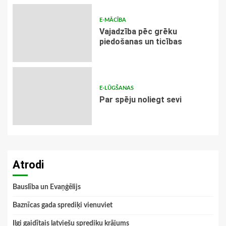
E-MĀCĪBA
Vajadzība pēc grēku
piedošanas un ticības
E-LŪGŠANAS
Par spēju noliegt sevi
Atrodi
Bauslība un Evaņģēlijs
Baznīcas gada sprediķi vienuviet
Ilgi gaidītais latviešu sprediķu krājums