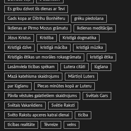
Es gribu dzīvot šīs dienas ar Tevi
Gads kopa ar Dītrihu Bonhēferu
grēku piedošana
Ikdienas ar Pirmo Mozus grāmatu
Ikdienas meditācijas
Jēzus Kristus
Kristība
Kristīgā dogmatika
Kristīgā dzīve
kristīgā mācība
kristīgā mūzika
Kristīgās ētikas un morāles rokasgrāmata
kristīgā ētika
Lasāmviela ticības spēkam
Lutera citāti
lūgšana
Mazā katehisma skaidrojums
Mārtiņš Luters
par lūgšanu
Piecas minūtes kopā ar Luteru
Pāvila vēstules galatiešiem skaidrojums
Svētais Gars
Svētais Vakarēdiens
Svētie Raksti
Svēto Rakstu apceres katrai dienai
ticība
ticības realitāte
Tēvreize
velns