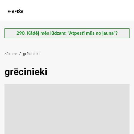
E-AFIŠA
290. Kādēļ mēs lūdzam: "Atpestī mūs no ļauna"?
Sākums
grēcinieki
grēcinieki