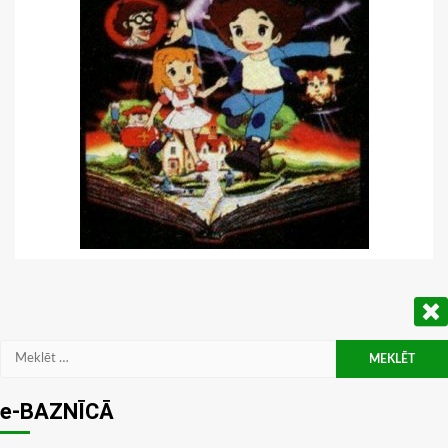
Meklēt:
e-BAZNĪCĀ