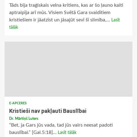
Tāds bija traģiskais velna kritiens, kas ar šo ļauno kaiti
aptraipīja arī mūs. Visiem Svētā Gara svaidītiem
kristiešiem ir jāatzīst un jāsajūt sevī šī slimība,...
Lasīt
tālāk
E-APCERES
Kristieši nav pakļauti Bauslībai
Dr. Mārtiņš Luters
“Bet, ja Gars jūs vada, tad jūs vairs neesat padoti
bauslībai.” [Gal.5:18]...
Lasīt tālāk