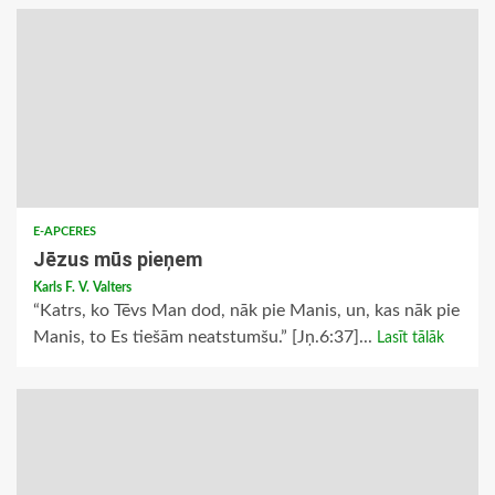
E-APCERES
Jēzus mūs pieņem
Karls F. V. Valters
“Katrs, ko Tēvs Man dod, nāk pie Manis, un, kas nāk pie
Manis, to Es tiešām neatstumšu.” [Jņ.6:37]...
Lasīt tālāk