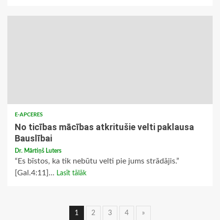
E-APCERES
No ticības mācības atkritušie velti paklausa
Bauslībai
Dr. Mārtiņš Luters
“Es bīstos, ka tik nebūtu velti pie jums strādājis.”
[Gal.4:11]...
Lasīt tālāk
Ziņu
1
2
3
4
»