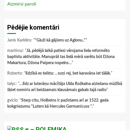
Aizmirsi paroli
Pēdējie komentāri
Janis Karklins
: “
"Gluži kā gājiens uz Aglonu.."
”
martinsz
: “
Jā, pēdējā laikā patiesi vērojama liela reformēto
baptistu aktivitāte. Manuprāt tas lielā mērā varētu būt Džona
Makartura, Džona Paipera nopelns…
”
Roberto
: “
līdzībā es teiktu: .. suņi rej, bet karavāna iet tālāk.
”
talyc
: “
…līdz ar luterāņu mācītāja Ulda Rožkalna aiziešanu mūžībā
šķiet nomiris arī beidzamais klausāmais gabals tajā radio
”
gviclo
: “
Starp citu, Holbeins ir pazīstams arī ar 1522. gada
kokgriezumu "Luters kā Hercules Germanicuss ".
”
e – POLEMIKA