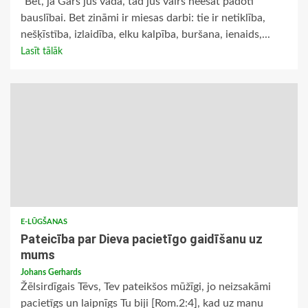
“Bet, ja Gars jūs vada, tad jūs vairs neesat padoti
bauslībai. Bet zināmi ir miesas darbi: tie ir netiklība,
nešķīstība, izlaidība, elku kalpība, buršana, ienaids,...
Lasīt tālāk
E-LŪGŠANAS
Pateicība par Dieva pacietīgo gaidīšanu uz
mums
Johans Gerhards
Žēlsirdīgais Tēvs, Tev pateikšos mūžīgi, jo neizsakāmi
pacietīgs un laipnīgs Tu biji [Rom.2:4], kad uz manu