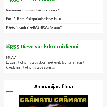
Vai kremēt mirušo ir kristīga prakse?
Par LELB arhibīskapa kalpošanas laiku
Kāpēc "nomira" e-BAZNĪCAs forums?
Dieva vārds katrai dienai
Mt.7:7
Lūdziet, tad jums taps dots; meklējiet, tad jūs atradīsit;
klaudziniet, tad jums taps atvērts.
Animācijas filma