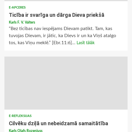
E-APCERES
Ticība ir svarīga un dārga Dieva priekšā
Karls F. V. Valters
“Bez ticības nav iespējams Dievam patikt. Tam, kas
tuvojas Dievam, ir jātic, ka Dievs ir un ka Viņš atalgo
tos, kas Viņu meklē.” [Ebr.11:6]...
Lasīt tālāk
E-REFLEKSIJAS
Cilvēku dziļā un nebeidzamā samaitātība
Karls Olafs Rozeniuss