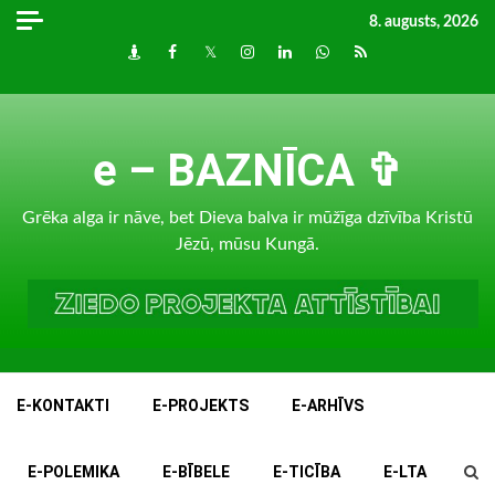
Skip
8. augusts, 2026
to
Draugiem
Facebook
Twitter
Instagram
LinkedIn
whatsapp
RSS
content
e – BAZNĪCA ✞
Grēka alga ir nāve, bet Dieva balva ir mūžīga dzīvība Kristū
Jēzū, mūsu Kungā.
E-KONTAKTI
E-PROJEKTS
E-ARHĪVS
E-POLEMIKA
E-BĪBELE
E-TICĪBA
E-LTA