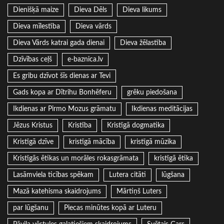
Dienišķā maize
Dieva Dēls
Dieva likums
Dieva mīlestība
Dieva vārds
Dieva Vārds katrai gada dienai
Dieva žēlastība
Dzīvības ceļš
e-baznica.lv
Es gribu dzīvot šīs dienas ar Tevi
Gads kopa ar Dītrihu Bonhēferu
grēku piedošana
Ikdienas ar Pirmo Mozus grāmatu
Ikdienas meditācijas
Jēzus Kristus
Kristība
Kristīgā dogmatika
Kristīgā dzīve
kristīgā mācība
kristīgā mūzika
Kristīgās ētikas un morāles rokasgrāmata
kristīgā ētika
Lasāmviela ticības spēkam
Lutera citāti
lūgšana
Mazā katehisma skaidrojums
Mārtiņš Luters
par lūgšanu
Piecas minūtes kopā ar Luteru