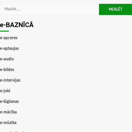
Meklēt:
e-BAZNĪCĀ
e-apceres
e-aptaujas
e-audio
e-bildes
e-intervijas
e-joki
e-lūgšanas
e-mācība
e-mūzika