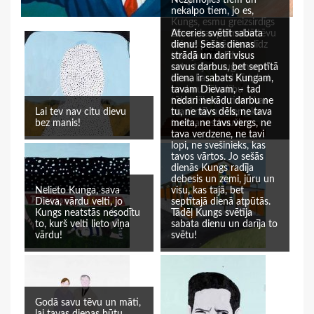
Nezemojies tiem un
nekalpo tiem, jo es,
Kungs, esmu greizsirdīgs
Dievs, kas piemeklē tēvu
Atceries svētīt sabata
vainas pie bērniem līdz
dienu! Sešas dienas
trešajam un līdz
strādā un dari visus
ceturtajam augumam –
savus darbus, bet septītā
tiem, kas mani nīst, bet
diena ir sabats Kungam,
es daru žēlastību
tavam Dievam, – tad
tūkstošiem – tiem, kas
nedari nekādu darbu ne
Lai tev nav citu dievu
mani mīl, un tiem, kas
tu, ne tavs dēls, ne tava
bez manis!
tur manus baušļus.
meita, ne tavs vergs, ne
tava verdzene, ne tavi
lopi, ne svešinieks, kas
tavos vārtos. Jo sešās
dienās Kungs radīja
debesis un zemi, jūru un
Nelieto Kunga, sava
visu, kas tajā, bet
Dieva, vārdu velti, jo
septītajā dienā atpūtās.
Kungs neatstās nesodītu
Tādēļ Kungs svētīja
to, kurš velti lieto viņa
sabata dienu un darīja to
vārdu!
svētu!
Godā savu tēvu un māti,