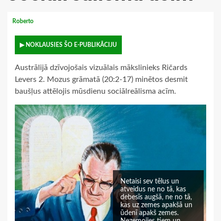
Roberto
▶ NOKLAUSIES ŠO E-PUBLIKĀCIJU
Austrālijā dzīvojošais vizuālais mākslinieks Ričards
Levers 2. Mozus grāmatā (20:2-17) minētos desmit
baušļus attēlojis mūsdienu sociālreālisma acīm.
Netaisi sev tēlus un
atveidus ne no tā, kas
debesīs augšā, ne no tā,
kas uz zemes apakšā un
ūdenī apakš zemes.