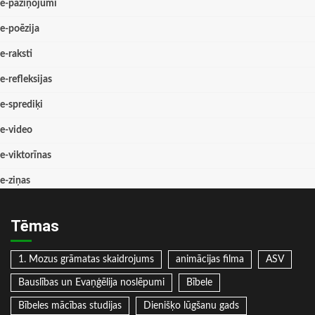
e-paziņojumi
e-poēzija
e-raksti
e-refleksijas
e-sprediķi
e-video
e-viktorīnas
e-ziņas
Tēmas
1. Mozus grāmatas skaidrojums
animācijas filma
ASV
Bauslības un Evaņģēlija noslēpumi
Bībele
Bībeles mācības studijas
Dienišķo lūgšanu gads