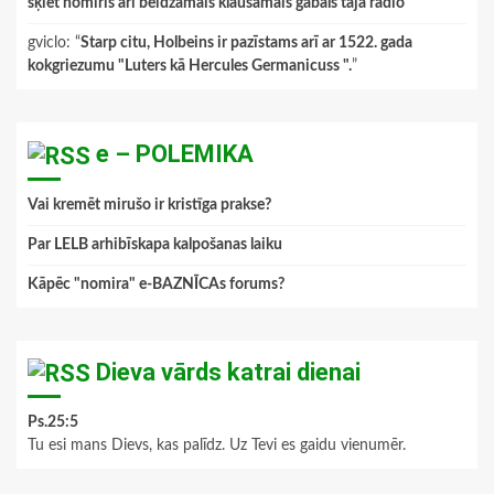
šķiet nomiris arī beidzamais klausāmais gabals tajā radio
”
gviclo
: “
Starp citu, Holbeins ir pazīstams arī ar 1522. gada
kokgriezumu "Luters kā Hercules Germanicuss ".
”
e – POLEMIKA
Vai kremēt mirušo ir kristīga prakse?
Par LELB arhibīskapa kalpošanas laiku
Kāpēc "nomira" e-BAZNĪCAs forums?
Dieva vārds katrai dienai
Ps.25:5
Tu esi mans Dievs, kas palīdz. Uz Tevi es gaidu vienumēr.