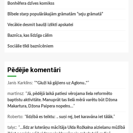
Bonhēfera dzīves komikss
Bībele starp populārākajām grāmatām “seju grāmatā”
Vecākie desmit baušļi izlikti apskatei
Baznīca, kas līdzīga cālim
Sociālie tīkli baznīcēniem
Pēdējie komentāri
Janis Karklins
: “
"Gluži kā gājiens uz Aglonu.."
”
martinsz
: “
Jā, pēdējā laikā patiesi vērojama liela reformēto
baptistu aktivitāte. Manuprāt tas lielā mērā varētu būt Džona
Makartura, Džona Paipera nopelns…
”
Roberto
: “
līdzībā es teiktu: .. suņi rej, bet karavāna iet tālāk.
”
talyc
: “
…līdz ar luterāņu mācītāja Ulda Rožkalna aiziešanu mūžībā