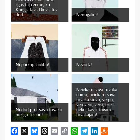
lai tavas dienas būtu
ilgas tajā zemē, ko
Kungs, tavs Dievs, tev
dod.
Nenogalini!
Nepārkāp laulību!
Nezodz!
Neiekāro sava tuvākā
namu, neiekāro sava
tuvākā sievu, vergu,
verdzeni, vērsi, ēzeli –
Nedod pret savu tuvāko
neko, kas ir tavam
melīgu liecību!
tuvākajam!
Facebook
X
Bluesky
Threads
Email
Copy
WhatsApp
Telegram
LinkedIn
Draugiem
Link