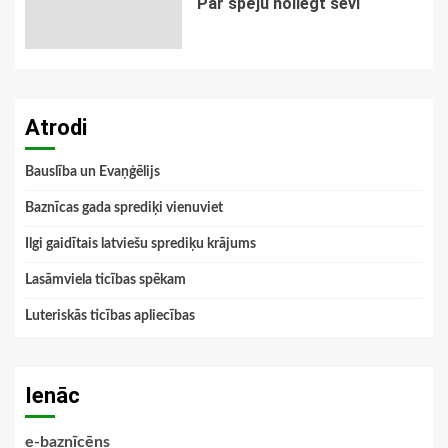
Par spēju noliegt sevi
Atrodi
Bauslība un Evaņģēlijs
Baznīcas gada sprediķi vienuviet
Ilgi gaidītais latviešu sprediķu krājums
Lasāmviela ticības spēkam
Luteriskās ticības apliecības
Ienāc
e-baznīcēns