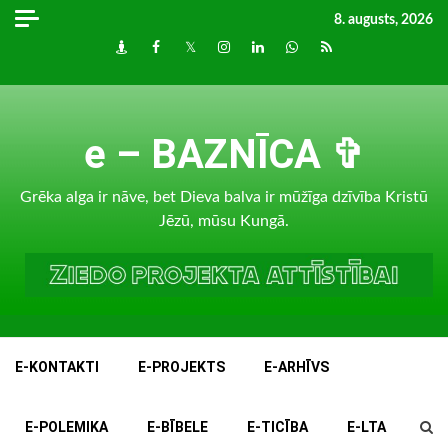
Skip
8. augusts, 2026
to
Draugiem
Facebook
Twitter
Instagram
LinkedIn
whatsapp
RSS
content
e – BAZNĪCA ✞
Grēka alga ir nāve, bet Dieva balva ir mūžīga dzīvība Kristū
Jēzū, mūsu Kungā.
E-KONTAKTI
E-PROJEKTS
E-ARHĪVS
E-POLEMIKA
E-BĪBELE
E-TICĪBA
E-LTA