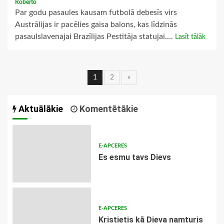
Roberto
Par godu pasaules kausam futbolā debesīs virs
Austrālijas ir pacēlies gaisa balons, kas līdzinās
pasaulslavenajai Brazīlijas Pestītāja statujai....
Lasīt tālāk
Ziņu
1
2
»
navigācija
Aktuālākie
Komentētākie
E-APCERES
Es esmu tavs Dievs
E-APCERES
Kristietis kā Dieva namturis