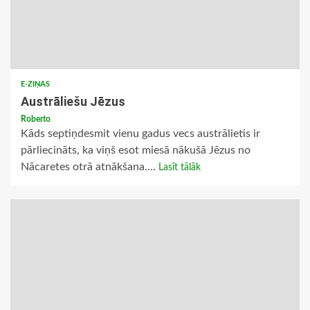
E-ZIŅAS
Austrāliešu Jēzus
Roberto
Kāds septiņdesmit vienu gadus vecs austrālietis ir
pārliecināts, ka viņš esot miesā nākušā Jēzus no
Nācaretes otrā atnākšana....
Lasīt tālāk