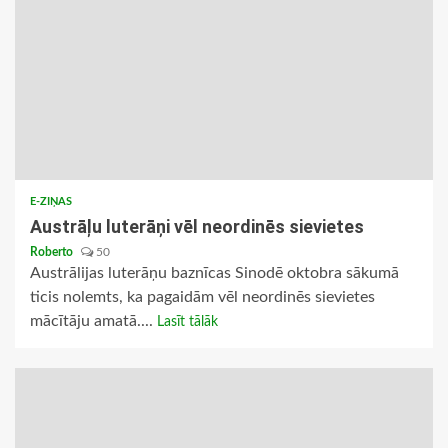
E-ZIŅAS
Austrāļu luterāņi vēl neordinēs sievietes
Roberto
50
Austrālijas luterāņu baznīcas Sinodē oktobra sākumā
ticis nolemts, ka pagaidām vēl neordinēs sievietes
mācītāju amatā....
Lasīt tālāk