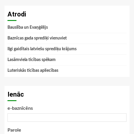
Atrodi
Bauslība un Evaņģēlijs
Baznīcas gada sprediķi vienuviet
Ilgi gaidītais latviešu sprediķu krājums
Lasāmviela ticības spēkam
Luteriskās ticības apliecības
Ienāc
e-baznīcēns
Parole