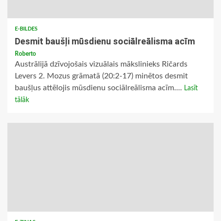
E-BILDES
Desmit baušļi mūsdienu sociālreālisma acīm
Roberto
Austrālijā dzīvojošais vizuālais mākslinieks Ričards
Levers 2. Mozus grāmatā (20:2-17) minētos desmit
baušļus attēlojis mūsdienu sociālreālisma acīm....
Lasīt
tālāk