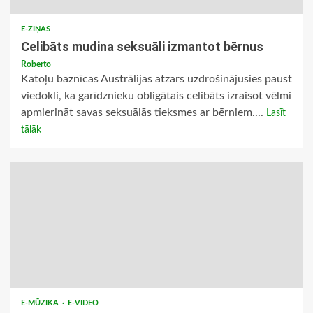
E-ZIŅAS
Celibāts mudina seksuāli izmantot bērnus
Roberto
Katoļu baznīcas Austrālijas atzars uzdrošinājusies paust
viedokli, ka garīdznieku obligātais celibāts izraisot vēlmi
apmierināt savas seksuālās tieksmes ar bērniem....
Lasīt
tālāk
E-MŪZIKA
E-VIDEO