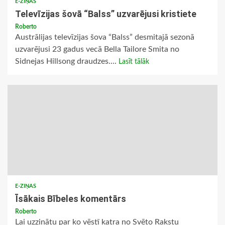
E-ZIŅAS
Televīzijas šovā “Balss” uzvarējusi kristiete
Roberto
Austrālijas televīzijas šova “Balss” desmitajā sezonā
uzvarējusi 23 gadus vecā Bella Tailore Smita no
Sidnejas Hillsong draudzes....
Lasīt tālāk
E-ZIŅAS
Īsākais Bībeles komentārs
Roberto
Lai uzzinātu par ko vēstī katra no Svēto Rakstu