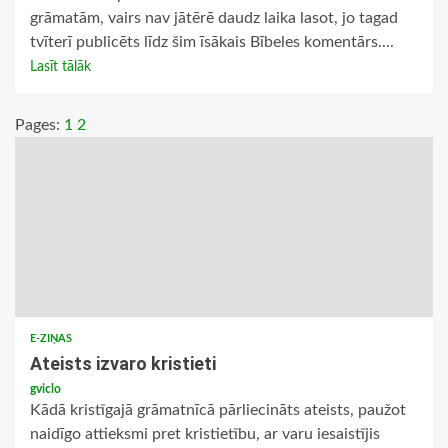
grāmatām, vairs nav jātērē daudz laika lasot, jo tagad
tvīterī publicēts līdz šim īsākais Bībeles komentārs....
Lasīt tālāk
Pages:
1
2
E-ZIŅAS
Ateists izvaro kristieti
gviclo
Kādā kristīgajā grāmatnīcā pārliecināts ateists, paužot
naidīgo attieksmi pret kristietību, ar varu iesaistījis