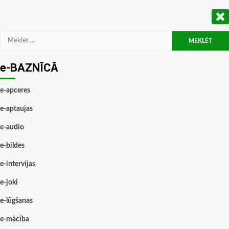
Meklēt:
e-BAZNĪCĀ
e-apceres
e-aptaujas
e-audio
e-bildes
e-intervijas
e-joki
e-lūgšanas
e-mācība