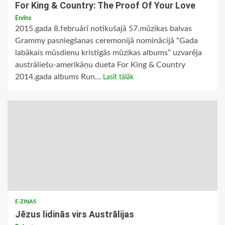
For King & Country: The Proof Of Your Love
Ervīns
2015.gada 8.februārī notikušajā 57.mūzikas balvas
Grammy pasniegšanas ceremonijā nominācijā “Gada
labākais mūsdienu kristīgās mūzikas albums” uzvarēja
austrāliešu-amerikāņu dueta For King & Country
2014.gada albums Run...
Lasīt tālāk
E-ZIŅAS
Jēzus lidinās virs Austrālijas