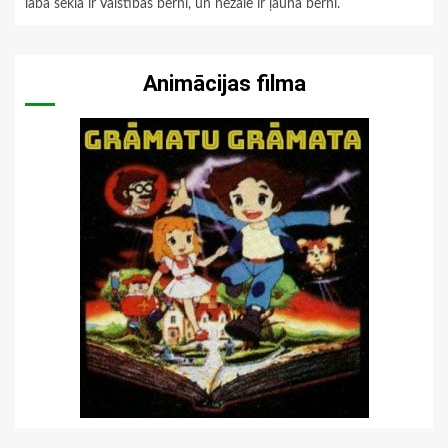
labā sēkla ir Valstības bērni, un nezāle ir ļaunā bērni.
Animācijas filma