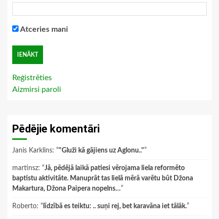
Atceries mani
Reģistrēties
Aizmirsi paroli
Pēdējie komentāri
Janis Karklins
: “
"Gluži kā gājiens uz Aglonu.."
”
martinsz
: “
Jā, pēdējā laikā patiesi vērojama liela reformēto
baptistu aktivitāte. Manuprāt tas lielā mērā varētu būt Džona
Makartura, Džona Paipera nopelns…
”
Roberto
: “
līdzībā es teiktu: .. suņi rej, bet karavāna iet tālāk.
”