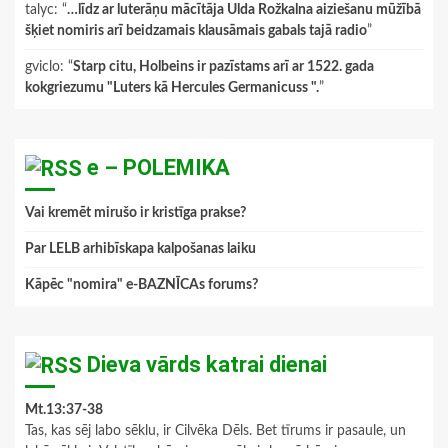
talyc
: “
…līdz ar luterāņu mācītāja Ulda Rožkalna aiziešanu mūžībā
šķiet nomiris arī beidzamais klausāmais gabals tajā radio
”
gviclo
: “
Starp citu, Holbeins ir pazīstams arī ar 1522. gada
kokgriezumu "Luters kā Hercules Germanicuss ".
”
e – POLEMIKA
Vai kremēt mirušo ir kristīga prakse?
Par LELB arhibīskapa kalpošanas laiku
Kāpēc "nomira" e-BAZNĪCAs forums?
Dieva vārds katrai dienai
Mt.13:37-38
Tas, kas sēj labo sēklu, ir Cilvēka Dēls. Bet tīrums ir pasaule, un