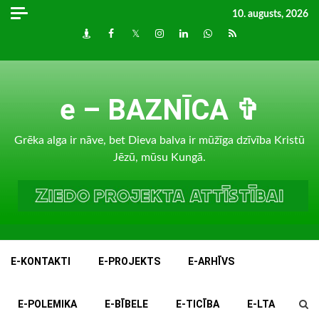
Skip
10. augusts, 2026
to
Draugiem
Facebook
Twitter
Instagram
LinkedIn
whatsapp
RSS
content
e – BAZNĪCA ✞
Grēka alga ir nāve, bet Dieva balva ir mūžīga dzīvība Kristū
Jēzū, mūsu Kungā.
E-KONTAKTI
E-PROJEKTS
E-ARHĪVS
E-POLEMIKA
E-BĪBELE
E-TICĪBA
E-LTA