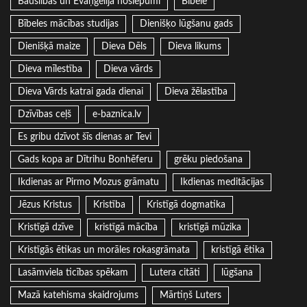
Bauslības un Evaņģēlija noslēpumi
Bībele
Bībeles mācības studijas
Dienišķo lūgšanu gads
Dienišķā maize
Dieva Dēls
Dieva likums
Dieva mīlestība
Dieva vārds
Dieva Vārds katrai gada dienai
Dieva žēlastība
Dzīvības ceļš
e-baznica.lv
Es gribu dzīvot šīs dienas ar Tevi
Gads kopa ar Dītrihu Bonhēferu
grēku piedošana
Ikdienas ar Pirmo Mozus grāmatu
Ikdienas meditācijas
Jēzus Kristus
Kristība
Kristīgā dogmatika
Kristīgā dzīve
kristīgā mācība
kristīgā mūzika
Kristīgās ētikas un morāles rokasgrāmata
kristīgā ētika
Lasāmviela ticības spēkam
Lutera citāti
lūgšana
Mazā katehisma skaidrojums
Mārtiņš Luters