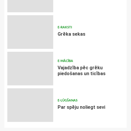
E-RAKSTI
Grēka sekas
E-MĀCĪBA
Vajadzība pēc grēku
piedošanas un ticības
E-LŪGŠANAS
Par spēju noliegt sevi