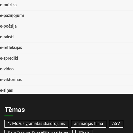
e-mūzika
e-paziņojumi
e-poēzija
e-raksti
e-refleksijas
e-sprediķi
e-video
e-viktorīnas
e-ziņas
Tēmas
1. Mozus grāmatas skaidrojums
animācijas filma
ASV