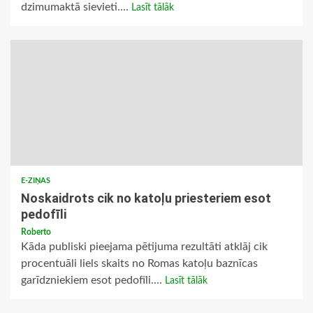
dzimumaktā sievieti....
Lasīt tālāk
E-ZIŅAS
Noskaidrots cik no katoļu priesteriem esot
pedofīli
Roberto
Kāda publiski pieejama pētijuma rezultāti atklāj cik
procentuāli liels skaits no Romas katoļu baznīcas
garīdzniekiem esot pedofīli....
Lasīt tālāk