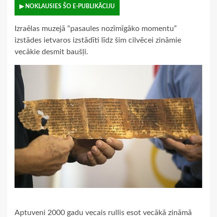
▶ NOKLAUSIES ŠO E-PUBLIKĀCIJU
Izraēlas muzejā “pasaules nozīmīgāko momentu”
izstādes ietvaros izstādīti līdz šim cilvēcei zināmie
vecākie desmit baušļi.
Aptuveni 2000 gadu vecais rullis esot vecākā zināmā