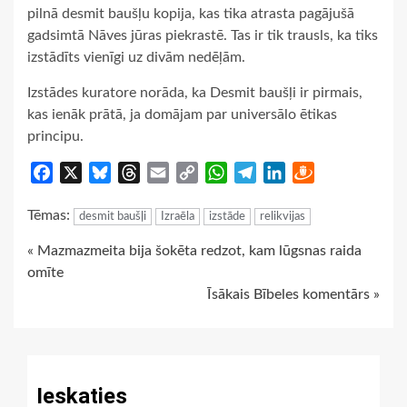
pilnā desmit baušļu kopija, kas tika atrasta pagājušā
gadsimtā Nāves jūras piekrastē. Tas ir tik trausls, ka tiks
izstādīts vienīgi uz divām nedēļām.
Izstādes kuratore norāda, ka Desmit baušļi ir pirmais,
kas ienāk prātā, ja domājam par universālo ētikas
principu.
Facebook
X
Bluesky
Threads
Email
Copy
WhatsApp
Telegram
LinkedIn
Draugiem
Link
Tēmas:
desmit baušļi
Izraēla
izstāde
relikvijas
Continue
« Mazmazmeita bija šokēta redzot, kam lūgsnas raida
omīte
Reading
Īsākais Bībeles komentārs »
Ieskaties