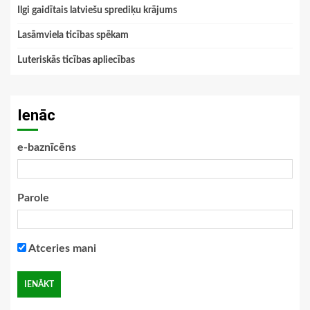
Ilgi gaidītais latviešu sprediķu krājums
Lasāmviela ticības spēkam
Luteriskās ticības apliecības
Ienāc
e-baznīcēns
Parole
Atceries mani