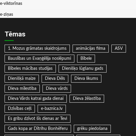
e-viktorīnas
e-ziņas
Tēmas
1. Mozus grāmatas skaidrojums
animācijas filma
ASV
Bauslības un Evaņģēlija noslēpumi
Bībele
Bībeles mācības studijas
Dienišķo lūgšanu gads
Dienišķā maize
Dieva Dēls
Dieva likums
Dieva mīlestība
Dieva vārds
Dieva Vārds katrai gada dienai
Dieva žēlastība
Dzīvības ceļš
e-baznica.lv
Es gribu dzīvot šīs dienas ar Tevi
Gads kopa ar Dītrihu Bonhēferu
grēku piedošana