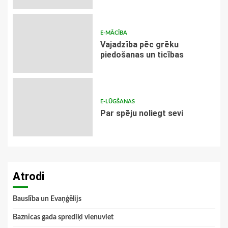
E-MĀCĪBA
Vajadzība pēc grēku
piedošanas un ticības
E-LŪGŠANAS
Par spēju noliegt sevi
Atrodi
Bauslība un Evaņģēlijs
Baznīcas gada sprediķi vienuviet