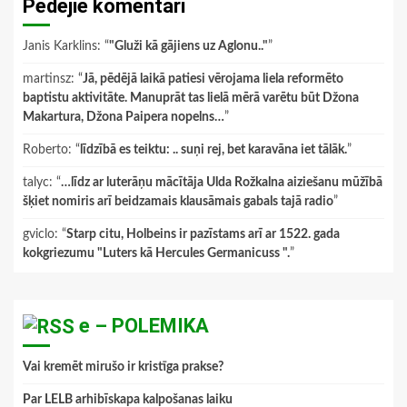
Pēdējie komentāri
Janis Karklins
: “
"Gluži kā gājiens uz Aglonu.."
”
martinsz
: “
Jā, pēdējā laikā patiesi vērojama liela reformēto
baptistu aktivitāte. Manuprāt tas lielā mērā varētu būt Džona
Makartura, Džona Paipera nopelns…
”
Roberto
: “
līdzībā es teiktu: .. suņi rej, bet karavāna iet tālāk.
”
talyc
: “
…līdz ar luterāņu mācītāja Ulda Rožkalna aiziešanu mūžībā
šķiet nomiris arī beidzamais klausāmais gabals tajā radio
”
gviclo
: “
Starp citu, Holbeins ir pazīstams arī ar 1522. gada
kokgriezumu "Luters kā Hercules Germanicuss ".
”
e – POLEMIKA
Vai kremēt mirušo ir kristīga prakse?
Par LELB arhibīskapa kalpošanas laiku