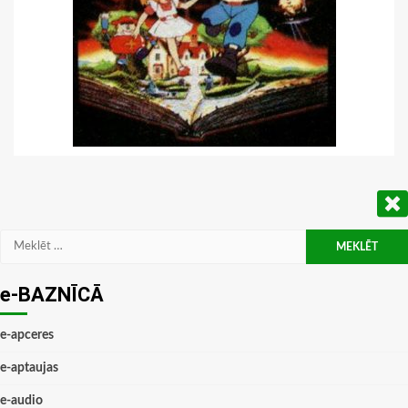
Meklēt:
e-BAZNĪCĀ
e-apceres
e-aptaujas
e-audio