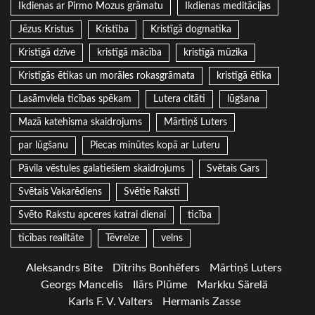
Ikdienas ar Pirmo Mozus grāmatu
Ikdienas meditācijas
Jēzus Kristus
Kristība
Kristīgā dogmatika
Kristīgā dzīve
kristīgā mācība
kristīgā mūzika
Kristīgās ētikas un morāles rokasgrāmata
kristīgā ētika
Lasāmviela ticības spēkam
Lutera citāti
lūgšana
Mazā katehisma skaidrojums
Mārtiņš Luters
par lūgšanu
Piecas minūtes kopā ar Luteru
Pāvila vēstules galatiešiem skaidrojums
Svētais Gars
Svētais Vakarēdiens
Svētie Raksti
Svēto Rakstu apceres katrai dienai
ticība
ticības realitāte
Tēvreize
velns
Aleksandrs Bite
Dītrihs Bonhēfers
Mārtiņš Luters
Georgs Mancelis
Ilārs Plūme
Markku Särelä
Karls F. V. Valters
Hermanis Zasse