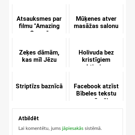
Atsauksmes par
Mūķenes atver
filmu "Amazing
masāžas salonu
Grace"
Zeķes dāmām,
Holivuda bez
kas mīl Jēzu
kristīgiem
aktieriem
Striptīzs baznīcā
Facebook atzīst
Bībeles tekstu
par īpaši
nepatīkamu
saturu
Atbildēt
Lai komentētu, jums
jāpiesakās
sistēmā.