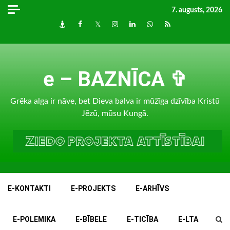
Skip
7. augusts, 2026
to
Draugiem
Facebook
Twitter
Instagram
LinkedIn
whatsapp
RSS
content
e – BAZNĪCA ✞
Grēka alga ir nāve, bet Dieva balva ir mūžīga dzīvība Kristū
Jēzū, mūsu Kungā.
E-KONTAKTI
E-PROJEKTS
E-ARHĪVS
E-POLEMIKA
E-BĪBELE
E-TICĪBA
E-LTA