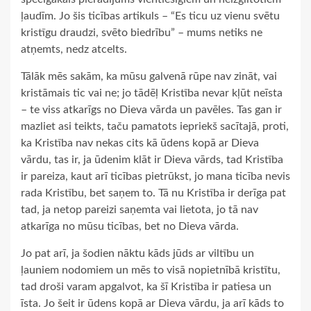
ļaudīm. Jo šis ticības artikuls – “Es ticu uz vienu svētu
kristīgu draudzi, svēto biedrību” – mums netiks ne
atņemts, nedz atcelts.
Tālāk mēs sakām, ka mūsu galvenā rūpe nav zināt, vai
kristāmais tic vai ne; jo tādēļ Kristība nevar kļūt neīsta
– te viss atkarīgs no Dieva vārda un pavēles. Tas gan ir
mazliet asi teikts, taču pamatots iepriekš sacītajā, proti,
ka Kristība nav nekas cits kā ūdens kopā ar Dieva
vārdu, tas ir, ja ūdenim klāt ir Dieva vārds, tad Kristība
ir pareiza, kaut arī ticības pietrūkst, jo mana ticība nevis
rada Kristību, bet saņem to. Tā nu Kristība ir derīga pat
tad, ja netop pareizi saņemta vai lietota, jo tā nav
atkarīga no mūsu ticības, bet no Dieva vārda.
Jo pat arī, ja šodien nāktu kāds jūds ar viltību un
ļauniem nodomiem un mēs to visā nopietnībā kristītu,
tad droši varam apgalvot, ka šī Kristība ir patiesa un
īsta. Jo šeit ir ūdens kopā ar Dieva vārdu, ja arī kāds to