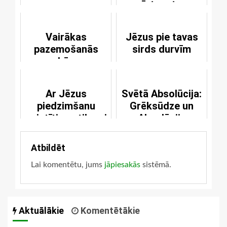
īstenota
svētdarīšana
Vairākas
Jēzus pie tavas
pazemošanās
sirds durvīm
pakāpes
Ar Jēzus
Svētā Absolūcija:
piedzimšanu
Grēksūdze un
saistītie notikumi
Absolūcija
jaunavas Marijas
skatījumā
Atbildēt
Lai komentētu, jums
jāpiesakās
sistēmā.
Aktuālākie
Komentētākie