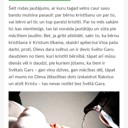
Šeit rodas jautājums, ar kuru tagad velns caur savu
bandu mulsina pasauli: par bērnu kristīšanu un par to,
vai bērni arī tic un top pareizi kristīti. Par to mēs sakām
īsi: kas vientiesīgs, tas lai noraida jautātāju un sūta pie
mācītiem ļaudīm. Bet, ja gribi atbildēt, saki: to, ka bērnu
kristīšana ir Kristum tīkama, skaidri apliecina Viņa paša
darbi, proti, Dievs dara svētus un ir devis Svēto Garu
daudziem no tiem, kuri kristīti bērnībā; tāpat arī mūsu
dienās vēl ir daudzi, pie kuriem jūtams, ka tiem ir
Svētais Gars – gan viņu dzīves, gan mācības dēļ, tāpat
arī mums no Dieva žēlastības dots izskaidrot Rakstus
un atzīt Kristu – tas nevar notikt bez Svētā Gara.