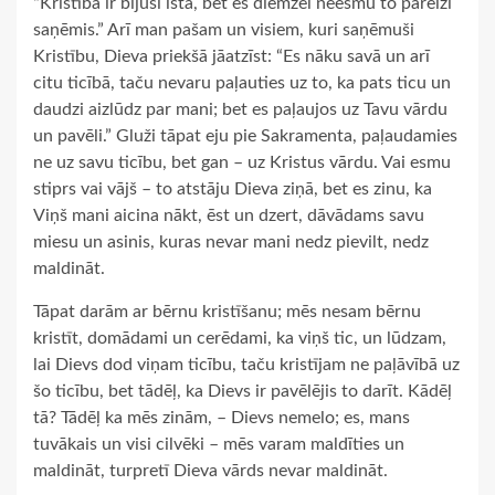
“Kristība ir bijusi īsta, bet es diemžēl neesmu to pareizi
saņēmis.” Arī man pašam un visiem, kuri saņēmuši
Kristību, Dieva priekšā jāatzīst: “Es nāku savā un arī
citu ticībā, taču nevaru paļauties uz to, ka pats ticu un
daudzi aizlūdz par mani; bet es paļaujos uz Tavu vārdu
un pavēli.” Gluži tāpat eju pie Sakramenta, paļaudamies
ne uz savu ticību, bet gan – uz Kristus vārdu. Vai esmu
stiprs vai vājš – to atstāju Dieva ziņā, bet es zinu, ka
Viņš mani aicina nākt, ēst un dzert, dāvādams savu
miesu un asinis, kuras nevar mani nedz pievilt, nedz
maldināt.
Tāpat darām ar bērnu kristīšanu; mēs nesam bērnu
kristīt, domādami un cerēdami, ka viņš tic, un lūdzam,
lai Dievs dod viņam ticību, taču kristījam ne paļāvībā uz
šo ticību, bet tādēļ, ka Dievs ir pavēlējis to darīt. Kādēļ
tā? Tādēļ ka mēs zinām, – Dievs nemelo; es, mans
tuvākais un visi cilvēki – mēs varam maldīties un
maldināt, turpretī Dieva vārds nevar maldināt.