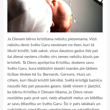
Ja Dievam bērnu kristīšana nebūtu pieņemama, Viņš
nebūtu devis Svēto Garu nevienam no tiem, kuri tā
tikuši kristīti, īsāk sakot, visus daudzos gadus līdz pat
šai dienai neviens cilvēks virs zemes nebūtu kļuvis par
kristieti. Tā Dievs apstiprina Kristību, dodams savu
Svēto Garu, kura klātbūtni skaidri manām pie tādiem
ticības tēviem kā Sv. Bernards, Gersons, Huss un
citiem, kuri tikuši kristīti bērnībā. Svētā kristīgā baznīca
nezudīs līdz pat pasaules galam, tādēļ viņiem ir jāatzīst,
ka bērnu Kristība ir Dievam tīkama, jo Dievs nevar
nostāties pats pret sevi, nedz atbalstīt melus un blēdību
ar savu žēlastību un Svēto Garu. Šis ir pats labākais un
spēcīgākais pierādījums vientiesīgiem un neizglītotiem