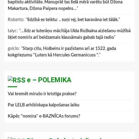
baptistu aktivitāte. Manuprāt tas lielā mērā varētu būt Džona
Makartura, Džona Paipera nopelns…
”
Roberto
: “
līdzībā es teiktu: .. suņi rej, bet karavāna iet tālāk.
”
talyc
: “
…līdz ar luterāņu mācītāja Ulda Rožkalna aiziešanu mūžībā
šķiet nomiris arī beidzamais klausāmais gabals tajā radio
”
gviclo
: “
Starp citu, Holbeins ir pazīstams arī ar 1522. gada
kokgriezumu "Luters kā Hercules Germanicuss ".
”
e – POLEMIKA
Vai kremēt mirušo ir kristīga prakse?
Par LELB arhibīskapa kalpošanas laiku
Kāpēc "nomira" e-BAZNĪCAs forums?