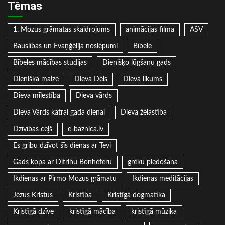
Tēmas
1. Mozus grāmatas skaidrojums
animācijas filma
ASV
Bauslības un Evaņģēlija noslēpumi
Bībele
Bībeles mācības studijas
Dienišķo lūgšanu gads
Dienišķā maize
Dieva Dēls
Dieva likums
Dieva mīlestība
Dieva vārds
Dieva Vārds katrai gada dienai
Dieva žēlastība
Dzīvības ceļš
e-baznica.lv
Es gribu dzīvot šīs dienas ar Tevi
Gads kopa ar Dītrihu Bonhēferu
grēku piedošana
Ikdienas ar Pirmo Mozus grāmatu
Ikdienas meditācijas
Jēzus Kristus
Kristība
Kristīgā dogmatika
Kristīgā dzīve
kristīgā mācība
kristīgā mūzika