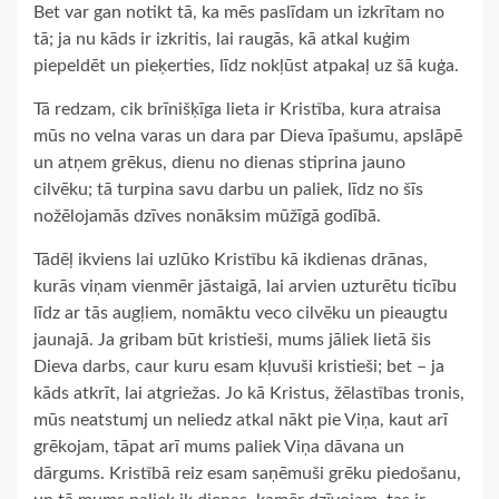
Bet var gan notikt tā, ka mēs paslīdam un izkrītam no
tā; ja nu kāds ir izkritis, lai raugās, kā atkal kuģim
piepeldēt un pieķerties, līdz nokļūst atpakaļ uz šā kuģa.
Tā redzam, cik brīnišķīga lieta ir Kristība, kura atraisa
mūs no velna varas un dara par Dieva īpašumu, apslāpē
un atņem grēkus, dienu no dienas stiprina jauno
cilvēku; tā turpina savu darbu un paliek, līdz no šīs
nožēlojamās dzīves nonāksim mūžīgā godībā.
Tādēļ ikviens lai uzlūko Kristību kā ikdienas drānas,
kurās viņam vienmēr jāstaigā, lai arvien uzturētu ticību
līdz ar tās augļiem, nomāktu veco cilvēku un pieaugtu
jaunajā. Ja gribam būt kristieši, mums jāliek lietā šis
Dieva darbs, caur kuru esam kļuvuši kristieši; bet – ja
kāds atkrīt, lai atgriežas. Jo kā Kristus, žēlastības tronis,
mūs neatstumj un neliedz atkal nākt pie Viņa, kaut arī
grēkojam, tāpat arī mums paliek Viņa dāvana un
dārgums. Kristībā reiz esam saņēmuši grēku piedošanu,