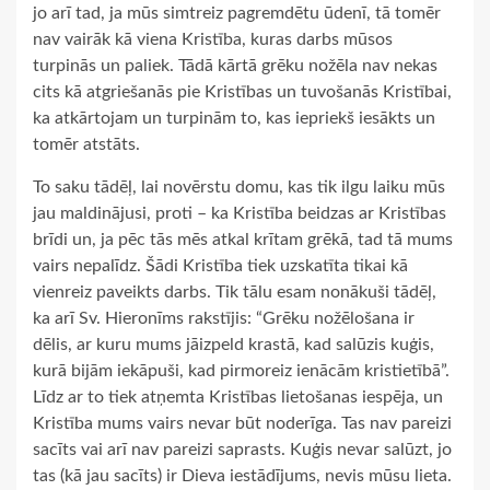
jo arī tad, ja mūs simtreiz pagremdētu ūdenī, tā tomēr
nav vairāk kā viena Kristība, kuras darbs mūsos
turpinās un paliek. Tādā kārtā grēku nožēla nav nekas
cits kā atgriešanās pie Kristības un tuvošanās Kristībai,
ka atkārtojam un turpinām to, kas iepriekš iesākts un
tomēr atstāts.
To saku tādēļ, lai novērstu domu, kas tik ilgu laiku mūs
jau maldinājusi, proti – ka Kristība beidzas ar Kristības
brīdi un, ja pēc tās mēs atkal krītam grēkā, tad tā mums
vairs nepalīdz. Šādi Kristība tiek uzskatīta tikai kā
vienreiz paveikts darbs. Tik tālu esam nonākuši tādēļ,
ka arī Sv. Hieronīms rakstījis: “Grēku nožēlošana ir
dēlis, ar kuru mums jāizpeld krastā, kad salūzis kuģis,
kurā bijām iekāpuši, kad pirmoreiz ienācām kristietībā”.
Līdz ar to tiek atņemta Kristības lietošanas iespēja, un
Kristība mums vairs nevar būt noderīga. Tas nav pareizi
sacīts vai arī nav pareizi saprasts. Kuģis nevar salūzt, jo
tas (kā jau sacīts) ir Dieva iestādījums, nevis mūsu lieta.