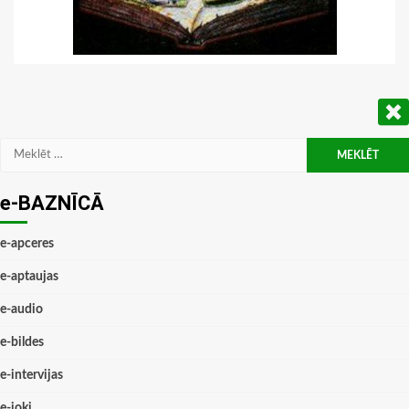
Meklēt:
e-BAZNĪCĀ
e-apceres
e-aptaujas
e-audio
e-bildes
e-intervijas
e-joki