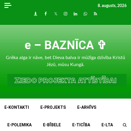
Skip
8. augusts, 2026
to
Draugiem
Facebook
Twitter
Instagram
LinkedIn
whatsapp
RSS
content
e – BAZNĪCA ✞
Grēka alga ir nāve, bet Dieva balva ir mūžīga dzīvība Kristū
Jēzū, mūsu Kungā.
E-KONTAKTI
E-PROJEKTS
E-ARHĪVS
E-POLEMIKA
E-BĪBELE
E-TICĪBA
E-LTA