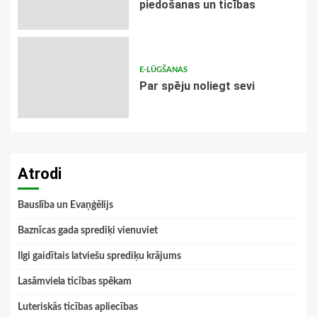
piedošanas un ticības
E-LŪGŠANAS
Par spēju noliegt sevi
Atrodi
Bauslība un Evaņģēlijs
Baznīcas gada sprediķi vienuviet
Ilgi gaidītais latviešu sprediķu krājums
Lasāmviela ticības spēkam
Luteriskās ticības apliecības