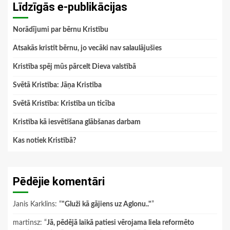
Līdzīgās e-publikācijas
Norādījumi par bērnu Kristību
Atsakās kristīt bērnu, jo vecāki nav salaulājušies
Kristība spēj mūs pārcelt Dieva valstībā
Svētā Kristība: Jāņa Kristība
Svētā Kristība: Kristība un ticība
Kristība kā iesvētīšana glābšanas darbam
Kas notiek Kristībā?
Pēdējie komentāri
Janis Karklins
: “
"Gluži kā gājiens uz Aglonu.."
”
martinsz
: “
Jā, pēdējā laikā patiesi vērojama liela reformēto