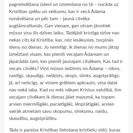
pagremdēšana ūdenī un izņemšana no tā – norāda uz
Kristības spēku un veikumu, kas ir vecā Ādama
nonāvēšana un pēc tam – jaunā cilvēka
augšāmcelšanās. Gan vienam, gan otram jānotiek
mūsos visu šīs dzīves laiku. Tādējādi kristīga dzīve nav
nekas cits kā Kristība, kas, reiz iesākusies, turpinās
dienu no dienas. Jo nemitīgi, ik dienas no mums jātop
izmēztam visam, kas piemīt vecajam Ādamam un
jāparādās tam, kas piemīt jaunajam cilvēkam. Kas tad ir
vecais cilvēks? Viņš mūsos iedzimis no Ādama – nikns,
naidīgs, skaudīgs, nešķīsts, skops, slinks, augstprātīgs,
jā, arī neticīgs, ar visiem grēkiem apkrauts, viņa dabā
nav nekā laba. Kad nu mēs nākam Kristus valstībā, šim
vecajam cilvēkam ik dienas jāiet mazumā, ka topam
arvien miermīlīgāki, pacietīgāki, lēnprātīgāki, arvien
vairāk atmetam savu skopumu, slinkumu, naidu,
skaudību, augstprātību.
Tāda ir pareiza Kristības lietošana kristiešu vidū, kuras