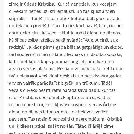
zīme ir ūdens Kristība. Kur tā nenotiek, kur vecajam
cilvēkam netiek uzlikti iemaukti, un tas kļūst arvien
stiprāks, – tur Kristība netiek lietota, bet, gluži otrādi,
notiek cīņa pret Kristību. Jo tie, kuri nav Kristū, nespēj
darīt neko citu, kā vien – kļūt ļaunāki dienu no dienas,
kā šī patiesība izteikta sakāmvārdā: “Aug buciņš, aug
radziņi.” Ja kāds pirms gada bijis augstprātīgs un skops,
tad šodien viņš jau ir daudz lepnāks un daudz skopāks;
katrs netikums kopš jaunības aug līdz ar cilvēku un
arvien vēršas plašumā. Bērnam vēl nav īpašu netikumu;
taču pieaugot viņš kļūst nešķīsts un netikls; vīra gados
arvien vairāk parādās īstie grēki un trūkumi. Tādēļ
vecais cilvēks neatturami parāda savu dabu, kur tas
caur Kristības spēku netiek apturēts un savaldīts;
turpretī pie tiem, kuri kļuvuši kristieši, vecais Ādams
dienu no dienas iet mazumā, līdz beidzot iznīkst
pavisam. Tas nozīmē patiesi tikt pagremdētam Kristībā
un ik dienas atkal iznākt no tās. Tātad šī ārējā zīme
iedibināta nevien tādēļ, lai spēcīgi darbotos, bet arī kā