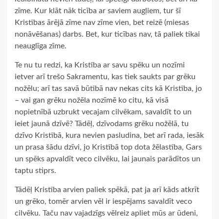
zīme. Kur klāt nāk ticība ar saviem augļiem, tur šī
Kristības ārējā zīme nav zīme vien, bet reizē (miesas
nonāvēšanas) darbs. Bet, kur ticības nav, tā paliek tikai
neauglīga zīme.
Te nu tu redzi, ka Kristība ar savu spēku un nozīmi
ietver arī trešo Sakramentu, kas tiek saukts par grēku
nožēlu; arī tas savā būtībā nav nekas cits kā Kristība, jo
– vai gan grēku nožēla nozīmē ko citu, kā visā
nopietnībā uzbrukt vecajam cilvēkam, savaldīt to un
ieiet jaunā dzīvē? Tādēļ, dzīvodams grēku nožēlā, tu
dzīvo Kristībā, kura nevien pasludina, bet arī rada, iesāk
un prasa šādu dzīvi, jo Kristībā top dota žēlastība, Gars
un spēks apvaldīt veco cilvēku, lai jaunais parādītos un
taptu stiprs.
Tādēļ Kristība arvien paliek spēkā, pat ja arī kāds atkrīt
un grēko, tomēr arvien vēl ir iespējams savaldīt veco
cilvēku. Taču nav vajadzīgs vēlreiz apliet mūs ar ūdeni,