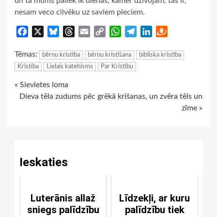
un tā mums paliek ik dienas, kamēr dzīvojam, tas ir,
nesam veco cilvēku uz saviem pleciem.
Facebook
X
Bluesky
Threads
Email
Copy
WhatsApp
Telegram
LinkedIn
Draugiem
Link
Tēmas:
bērnu kristība
bērnu kristīšana
bibliska kristība
Kristība
Lielais katehisms
Par Kristību
Continue
« Sievietes loma
Dieva tēla zudums pēc grēkā krišanas, un zvēra tēls un
Reading
zīme »
Ieskaties
Luterānis allaž
Līdzekļi, ar kuru
sniegs palīdzību
palīdzību tiek