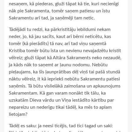
nesaņem, kā piederas, gluži tāpat kā tie, kuri necienīgi
nāk pie Sakramenta, tomēr saņem patiesu un īstu
Sakramentu arī tad, ja saņēmēji tam netic.
Tādējādi tu redzi, ka pārkristītāju iebildumi nekam
neder, jo, kā jau sacīts, kaut arī bērni neticētu, kas
tomēr (kā pierādīts) tā nav, arī tad viņu saņemtā
Kristība tomēr būtu īsta un nevienu nevajadzētu kristīt
vēlreiz; gluži tāpat kā Altāra Sakraments neko nezaudē,
ja kāds nāk to saņemt ar ļaunu nodomu. Nebūtu
pieļaujams, ka šīs ļaunprātības dēļ viņš tai pašā stundā
nāktu vēlreiz, it kā iepriekš nebūtu Sakramentu patiesi
saņēmis. Tā būtu vislielākā zaimošana un apkaunojums
Sakramentam. Kā gan varam nonākt tik tālu, ka
uzskatām Dieva vārdu un Viņa iestādīto kārtību par
nepareizu un nederīgu tikai tādēļ, ka mēs to aplam
lietojam?
Tādēļ es saku: ja neesi ticējis, tad tici tagad un saki: