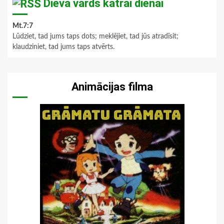
Dieva vārds katrai dienai
Mt.7:7
Lūdziet, tad jums taps dots; meklējiet, tad jūs atradīsit;
klaudziniet, tad jums taps atvērts.
Animācijas filma