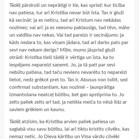
Tādēļ pārdroši un neprātīgi ir tie, kas spriež: kur ticība
nav patiesa, tur arī Kristība nevar būt īsta. Tas ir gluži
kā secināt: ja es neticu, tad arī Kristum nav nekādas
nozīmes; vai arī: ja es neesmu paklausīgs, tad tēvs, māte
un valdība nav nekas. Vai tad pareizs ir secinājums: ja
kāds nedara to, kas viņam jādara, tad arī darbs pats par
sevi nav nekam derīgs? Mīļie, mums jāspriež gluži
otrādi: Kristība tieši tādēļ ir vērtīga un īsta, ka to
iespējams nepareizi saņemt. Jo, ja tā pati par sevi
nebūtu patiesa, tad taču neviens nevarētu to nepareizi
lietot, nedz grēkot pret to. Tas ir, Abusus non tollit, sed
confirmat substantiam, kas nozīmē – ļaunprātīga
izmantošana neatceļ būtību, bet gan apstiprina to. Jo
zelts paliek zelts arī tad, ja netikla meiča to nēsā līdz ar
saviem grēkiem un kaunu.
Tādēļ atzīsim, ka Kristība arvien paliek patiesa un
saglabā visu savu būtību, lai arī tiktu kristīts cilvēks, kas
nemaz netic. Jo Dieva kārtību un Viņa vārdu cilvēki