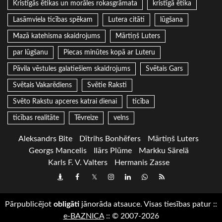
Kristīgās ētikas un morāles rokasgrāmata
kristīgā ētika
Lasāmviela ticības spēkam
Lutera citāti
lūgšana
Mazā katehisma skaidrojums
Mārtiņš Luters
par lūgšanu
Piecas minūtes kopā ar Luteru
Pāvila vēstules galatiešiem skaidrojums
Svētais Gars
Svētais Vakarēdiens
Svētie Raksti
Svēto Rakstu apceres katrai dienai
ticība
ticības realitāte
Tēvreize
velns
Aleksandrs Bite
Dītrihs Bonhēfers
Mārtiņš Luters
Georgs Mancelis
Ilārs Plūme
Markku Särelä
Karls F. V. Valters
Hermanis Zasse
Draugiem
Facebook
Twitter
Instagram
LinkedIn
whatsapp
RSS
Pārpublicējot
obligāti
jānorāda atsauce. Visas tiesības patur
::
e-BAZNICA
::
© 2007-2026