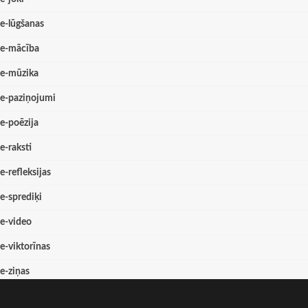
e-lūgšanas
e-mācība
e-mūzika
e-paziņojumi
e-poēzija
e-raksti
e-refleksijas
e-sprediķi
e-video
e-viktorīnas
e-ziņas