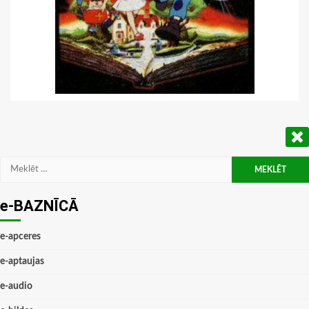
Meklēt:
e-BAZNĪCĀ
e-apceres
e-aptaujas
e-audio