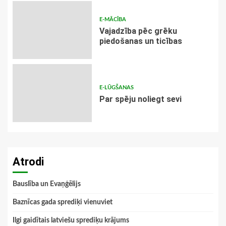
E-MĀCĪBA
Vajadzība pēc grēku
piedošanas un ticības
E-LŪGŠANAS
Par spēju noliegt sevi
Atrodi
Bauslība un Evaņģēlijs
Baznīcas gada sprediķi vienuviet
Ilgi gaidītais latviešu sprediķu krājums