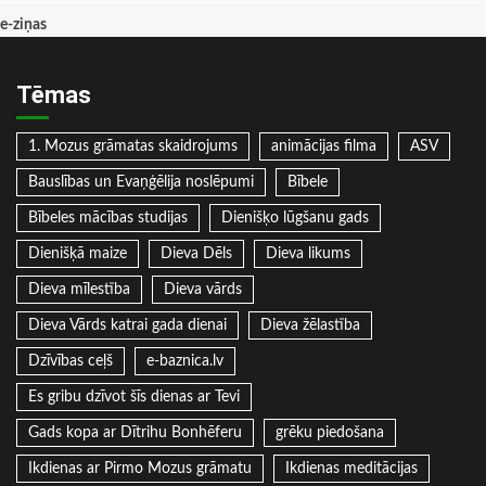
e-ziņas
Tēmas
1. Mozus grāmatas skaidrojums
animācijas filma
ASV
Bauslības un Evaņģēlija noslēpumi
Bībele
Bībeles mācības studijas
Dienišķo lūgšanu gads
Dienišķā maize
Dieva Dēls
Dieva likums
Dieva mīlestība
Dieva vārds
Dieva Vārds katrai gada dienai
Dieva žēlastība
Dzīvības ceļš
e-baznica.lv
Es gribu dzīvot šīs dienas ar Tevi
Gads kopa ar Dītrihu Bonhēferu
grēku piedošana
Ikdienas ar Pirmo Mozus grāmatu
Ikdienas meditācijas