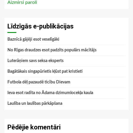
Aizmirsi paroli
Līdzīgās e-publikācijas
Baznīcā gājēji esot veselīgāki
No Rīgas draudzes esot padzīts populārs mācītājs
Luterāņiem savs seksa eksperts
Bagātākais singapūrietis kļūst pat kristieti
Futbola dēļ pazaudē ticību Dievam
Ieva esot radīta no Ādama dzimumlocekļa kaula
Laulība un laulības pārkāpšana
Pēdējie komentāri