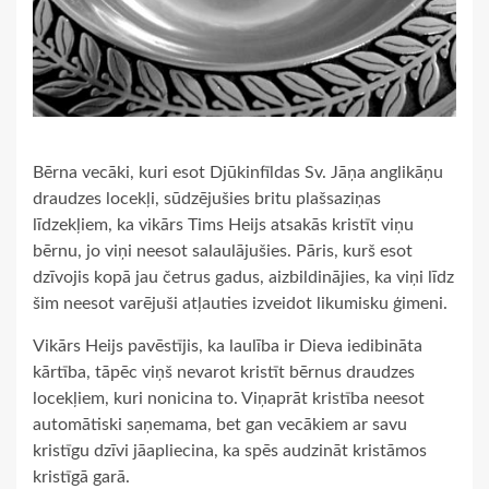
Bērna vecāki, kuri esot Djūkinfīldas Sv. Jāņa anglikāņu
draudzes locekļi, sūdzējušies britu plašsaziņas
līdzekļiem, ka vikārs Tims Heijs atsakās kristīt viņu
bērnu, jo viņi neesot salaulājušies. Pāris, kurš esot
dzīvojis kopā jau četrus gadus, aizbildinājies, ka viņi līdz
šim neesot varējuši atļauties izveidot likumisku ģimeni.
Vikārs Heijs pavēstījis, ka laulība ir Dieva iedibināta
kārtība, tāpēc viņš nevarot kristīt bērnus draudzes
locekļiem, kuri nonicina to. Viņaprāt kristība neesot
automātiski saņemama, bet gan vecākiem ar savu
kristīgu dzīvi jāapliecina, ka spēs audzināt kristāmos
kristīgā garā.