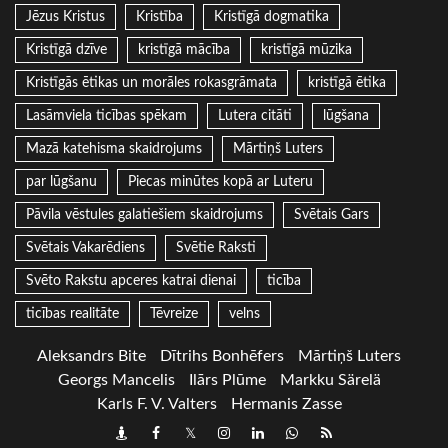
Jēzus Kristus
Kristība
Kristīgā dogmatika
Kristīgā dzīve
kristīgā mācība
kristīgā mūzika
Kristīgās ētikas un morāles rokasgrāmata
kristīgā ētika
Lasāmviela ticības spēkam
Lutera citāti
lūgšana
Mazā katehisma skaidrojums
Mārtiņš Luters
par lūgšanu
Piecas minūtes kopā ar Luteru
Pāvila vēstules galatiešiem skaidrojums
Svētais Gars
Svētais Vakarēdiens
Svētie Raksti
Svēto Rakstu apceres katrai dienai
ticība
ticības realitāte
Tēvreize
velns
Aleksandrs Bite
Dītrihs Bonhēfers
Mārtiņš Luters
Georgs Mancelis
Ilārs Plūme
Markku Särelä
Karls F. V. Valters
Hermanis Zasse
Draugiem
Facebook
Twitter
Instagram
LinkedIn
whatsapp
RSS