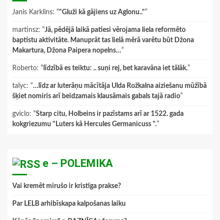
Janis Karklins
: “
"Gluži kā gājiens uz Aglonu.."
”
martinsz
: “
Jā, pēdējā laikā patiesi vērojama liela reformēto
baptistu aktivitāte. Manuprāt tas lielā mērā varētu būt Džona
Makartura, Džona Paipera nopelns…
”
Roberto
: “
līdzībā es teiktu: .. suņi rej, bet karavāna iet tālāk.
”
talyc
: “
…līdz ar luterāņu mācītāja Ulda Rožkalna aiziešanu mūžībā
šķiet nomiris arī beidzamais klausāmais gabals tajā radio
”
gviclo
: “
Starp citu, Holbeins ir pazīstams arī ar 1522. gada
kokgriezumu "Luters kā Hercules Germanicuss ".
”
e – POLEMIKA
Vai kremēt mirušo ir kristīga prakse?
Par LELB arhibīskapa kalpošanas laiku