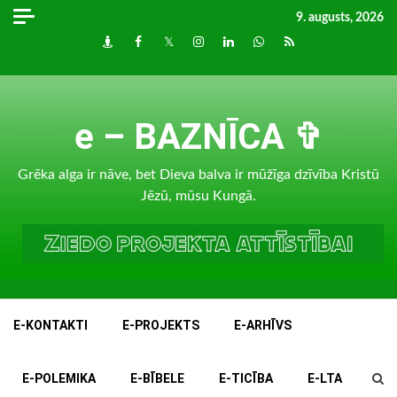
Skip
9. augusts, 2026
to
Draugiem
Facebook
Twitter
Instagram
LinkedIn
whatsapp
RSS
content
e – BAZNĪCA ✞
Grēka alga ir nāve, bet Dieva balva ir mūžīga dzīvība Kristū
Jēzū, mūsu Kungā.
E-KONTAKTI
E-PROJEKTS
E-ARHĪVS
E-POLEMIKA
E-BĪBELE
E-TICĪBA
E-LTA