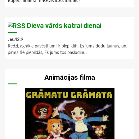
Kāpēc "nomira" e-BAZNĪCAs forums?
Dieva vārds katrai dienai
Jes.42:9
Redzi, agrākie pavēstījumi ir piepildīti, Es jums dodu jaunus, un,
pirms tie piepildās, Es jums tos pasludinu.
Animācijas filma