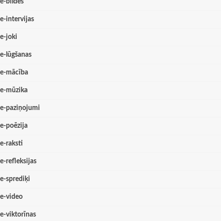
e-bildes
e-intervijas
e-joki
e-lūgšanas
e-mācība
e-mūzika
e-paziņojumi
e-poēzija
e-raksti
e-refleksijas
e-sprediķi
e-video
e-viktorīnas