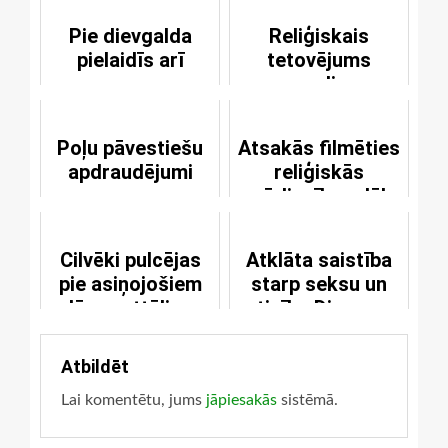
Pie dievgalda
Reliģiskais
pielaidīs arī
tetovējums
suņus
nogalina
Poļu pāvestiešu
Atsakās filmēties
apdraudējumi
reliģiskās
pārliecības dēļ
Cilvēki pulcējas
Atklāta saistība
pie asiņojošiem
starp seksu un
Jēzus attēliem
ticību Dievam
Atbildēt
Lai komentētu, jums
jāpiesakās
sistēmā.