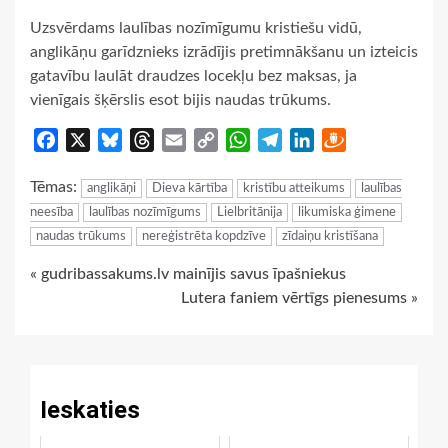
Uzsvērdams laulības nozīmīgumu kristiešu vidū,
anglikāņu garīdznieks izrādījis pretimnākšanu un izteicis
gatavību laulāt draudzes locekļu bez maksas, ja
vienīgais šķērslis esot bijis naudas trūkums.
Facebook
X
Bluesky
Threads
Email
Copy
WhatsApp
Telegram
LinkedIn
Draugiem
Link
Tēmas:
anglikāņi
Dieva kārtība
kristību atteikums
laulības
neesība
laulības nozīmīgums
Lielbritānija
likumiska ģimene
naudas trūkums
nereģistrēta kopdzīve
zīdaiņu kristīšana
Continue
« gudribassakums.lv mainījis savus īpašniekus
Lutera faniem vērtīgs pienesums »
Reading
Ieskaties