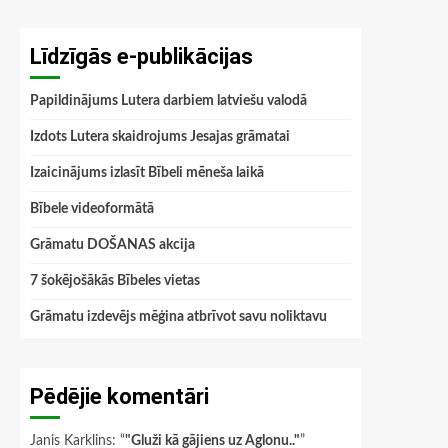
Līdzīgās e-publikācijas
Papildinājums Lutera darbiem latviešu valodā
Izdots Lutera skaidrojums Jesajas grāmatai
Izaicinājums izlasīt Bībeli mēneša laikā
Bībele videoformātā
Grāmatu DOŠANAS akcija
7 šokējošākās Bībeles vietas
Grāmatu izdevējs mēģina atbrīvot savu noliktavu
Pēdējie komentāri
Janis Karklins
: “
"Gluži kā gājiens uz Aglonu.."
”