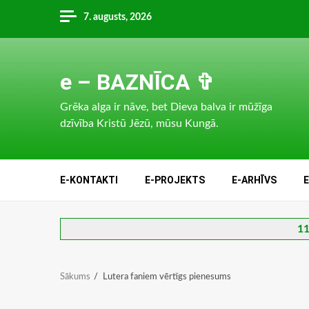
Skip
7. augusts, 2026
to
content
e – BAZNĪCA ✞
Grēka alga ir nāve, bet Dieva balva ir mūžīga
dzīvība Kristū Jēzū, mūsu Kungā.
E-KONTAKTI
E-PROJEKTS
E-ARHĪVS
11
Sākums
Lutera faniem vērtīgs pienesums