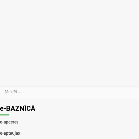
Meklēt:
e-BAZNĪCĀ
e-apceres
e-aptaujas