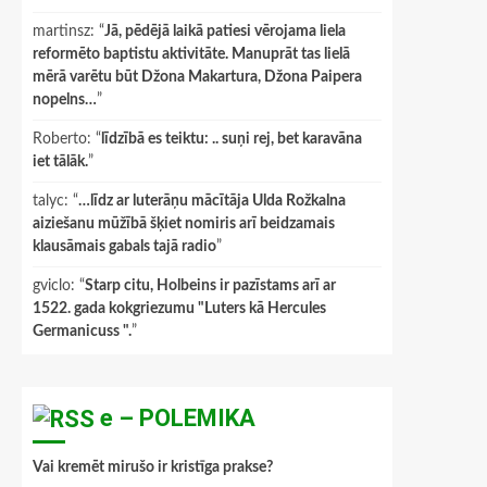
martinsz
: “
Jā, pēdējā laikā patiesi vērojama liela
reformēto baptistu aktivitāte. Manuprāt tas lielā
mērā varētu būt Džona Makartura, Džona Paipera
nopelns…
”
Roberto
: “
līdzībā es teiktu: .. suņi rej, bet karavāna
iet tālāk.
”
talyc
: “
…līdz ar luterāņu mācītāja Ulda Rožkalna
aiziešanu mūžībā šķiet nomiris arī beidzamais
klausāmais gabals tajā radio
”
gviclo
: “
Starp citu, Holbeins ir pazīstams arī ar
1522. gada kokgriezumu "Luters kā Hercules
Germanicuss ".
”
e – POLEMIKA
Vai kremēt mirušo ir kristīga prakse?