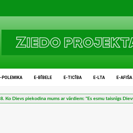
E-POLEMIKA
E-BĪBELE
E-TICĪBA
E-LTA
E-AFIŠA
8. Ko Dievs piekodina mums ar vārdiem: "Es esmu taisnīgs Diev