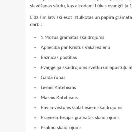
slavēšanas vārdu, kas atrodami Lūkas evaņģēlija 1
Līdz šim latviski esot iztulkotas un papīra grāmat
darbi:
1.Mozus grāmatas skaidrojums
Apliecība par Kristus Vakarēdienu
Baznīcas postillas
Evaņģēlija skaidrojums svētku un apustuļu a
Galda runas
Lielais Katehisms
Mazais Katehisms
Pāvila vēstules Galatiešiem skaidrojums
Pravieša Jesajas grāmatas skaidrojums
Psalmu skaidrojums