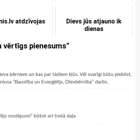
luterisko baznīcu
nis.lv atdzīvojas
Dievs jūs atjauno ik
dienas
m vērtīgs pienesums
”
ieva bērniem un kas par tādiem kļūs. Vēl svarīgi būtu piebilst,
zeniusa “Bauslība un Evaņģēlijs, Dievbērnība” darbs.
ijs noslēpumi” būšot arī trešā daļa