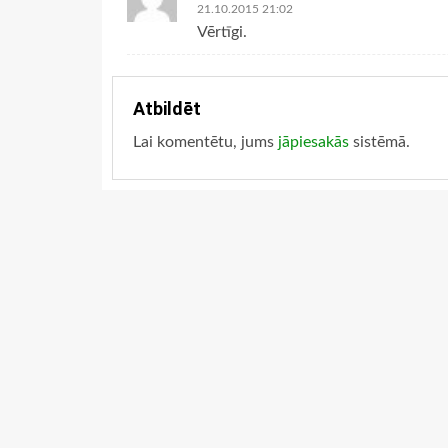
21.10.2015 21:02
Vērtīgi.
Atbildēt
Lai komentētu, jums
jāpiesakās
sistēmā.