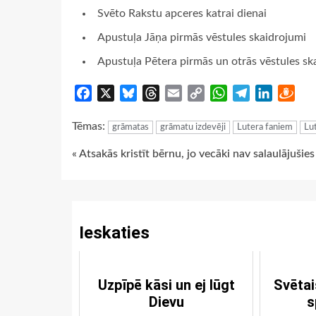
Svēto Rakstu apceres katrai dienai
Apustuļa Jāņa pirmās vēstules skaidrojumi
Apustuļa Pētera pirmās un otrās vēstules sk
Facebook
X
Bluesky
Threads
Email
Copy
WhatsApp
Telegram
LinkedIn
Dra
Link
Tēmas:
grāmatas
grāmatu izdevēji
Lutera faniem
Lu
Continue
« Atsakās kristīt bērnu, jo vecāki nav salaulājušies
Reading
Ieskaties
Uzpīpē kāsi un ej lūgt
Svētai
Dievu
s