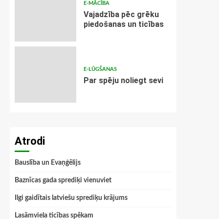
E-MĀCĪBA
Vajadzība pēc grēku
piedošanas un ticības
E-LŪGŠANAS
Par spēju noliegt sevi
Atrodi
Bauslība un Evaņģēlijs
Baznīcas gada sprediķi vienuviet
Ilgi gaidītais latviešu sprediķu krājums
Lasāmviela ticības spēkam