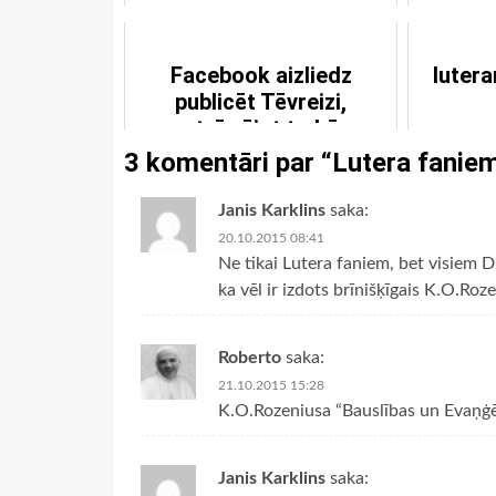
Facebook aizliedz
lutera
publicēt Tēvreizi,
atzīmējot to kā
nepatiesu
3 komentāri par “
Lutera fanie
Janis Karklins
saka:
20.10.2015 08:41
Ne tikai Lutera faniem, bet visiem D
ka vēl ir izdots brīnišķīgais K.O.Ro
Roberto
saka:
21.10.2015 15:28
K.O.Rozeniusa “Bauslības un Evaņģēl
Janis Karklins
saka: