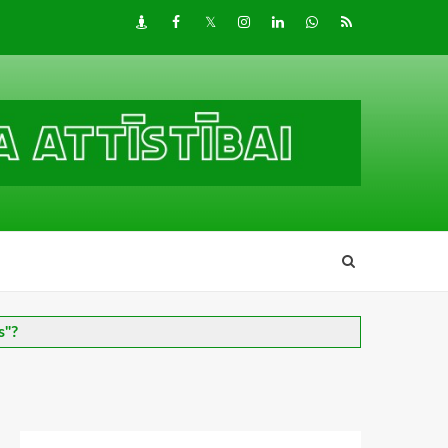
Draugiem
Facebook
Twitter
Instagram
LinkedIn
whatsapp
RSS
s"?