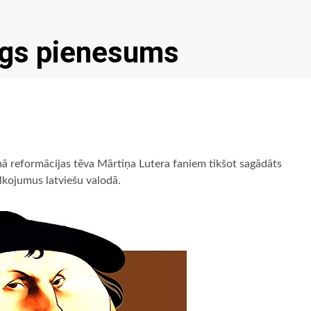
īgs pienesums
mā reformācijas tēva Mārtiņa Lutera faniem tikšot sagādāts
lkojumus latviešu valodā.