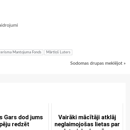
aidrojumi
ugiem
terisma Mantojuma Fonds
Mārtiņš Luters
Sodomas drupas meklējot »
s Gars dod jums
Vairāki mācītāji atklāj
pēju redzēt
neglaimojošas lietas par