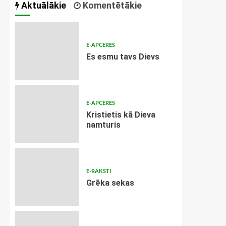
Aktuālākie
Komentētākie
E-APCERES
Es esmu tavs Dievs
E-APCERES
Kristietis kā Dieva
namturis
E-RAKSTI
Grēka sekas