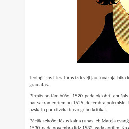
Teoloģiskās literatūras izdevēji jau tuvākajā laikā
grāmatas.
Pirmās no tām būšot 1520. gada oktobrī tapušais 
par sakramentiem un 1525. decembra polemisks tr
uzskatu par cilvēka brīvo gribu kritikai.
Pēcāk sekošotJēzus kalna runas jeb Mateja evaņģēl
1530. gada novembra līdz 1532. gada aprīlim. Ka a