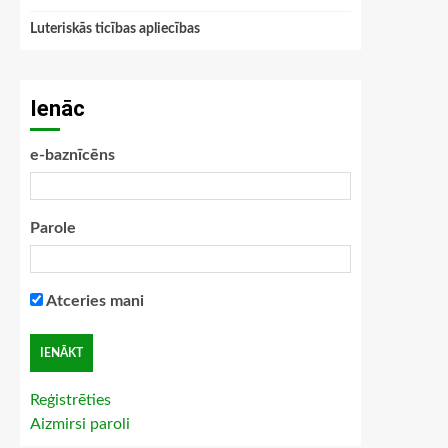
Luteriskās ticības apliecības
Ienāc
e-baznīcēns
Parole
Atceries mani
Reģistrēties
Aizmirsi paroli