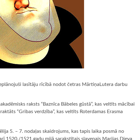
 ieplānojuši lasītāju rīcībā nodot četras MārtiņaLutera darbu
akadēmisks raksts “Baznīca Bābeles gūstā”, kas veltīts mācībai
aktāts “Gribas verdzība”, kas veltīts Roterdamas Erasma
ija 5. – 7. nodaļas skaidrojums, kas tapis laika posmā no
rī 1520./1521.gadu mijā sarakstītais slavenais Marijas Dieva