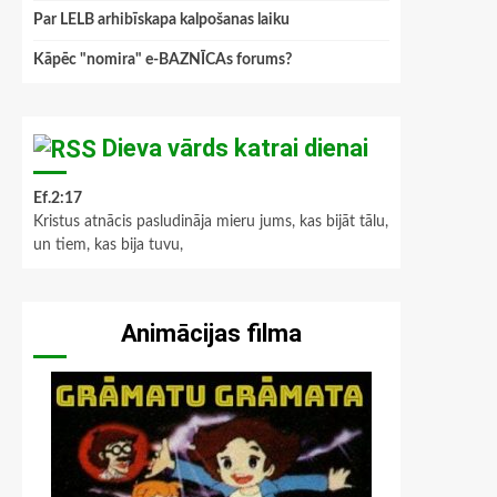
Par LELB arhibīskapa kalpošanas laiku
Kāpēc "nomira" e-BAZNĪCAs forums?
Dieva vārds katrai dienai
Ef.2:17
Kristus atnācis pasludināja mieru jums, kas bijāt tālu,
un tiem, kas bija tuvu,
Animācijas filma