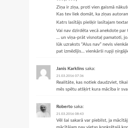
Ziņa ir ziņa, proti vien gaismā nāk
Kas tev liek domāt, ka ziņas autor
Katrs lasītājs piešķir lasītajam te
Vai nav dzirdēta vecā anekdote par t
… un viņa-prāt visnotaļ pamatoti, j
lūk uzraksts “Alus nav” nevis vienkārš
pat izmēdījis… vienkārši rupji ņirgāji
Janis Karklins
saka:
21.03.2016 07:36
Realitāte, kas notiek daudzviet, tikai
mēs spētu atšķirt kura mācība ir sva
Roberto
saka:
21.03.2016 08:43
Vēl šai sakarā var piebilst, ja mācī
mācītājam nav vietas konkrētajā konf