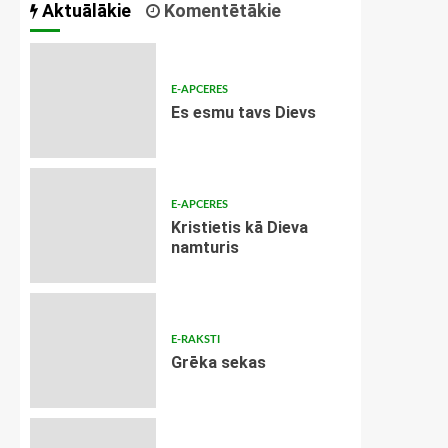
Aktuālākie
Komentētākie
E-APCERES
Es esmu tavs Dievs
E-APCERES
Kristietis kā Dieva
namturis
E-RAKSTI
Grēka sekas