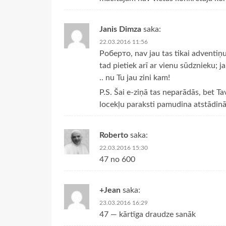
Janis Dimza
saka:
22.03.2016 11:56
Роберто, nav jau tas tikai adventiņu 
tad pietiek arī ar vienu sūdznieku; ja
.. nu Tu jau zini kam!
P.S. Šai e-ziņā tas neparādās, bet 
locekļu paraksti pamudina atstādināt m
Roberto
saka:
22.03.2016 15:30
47 no 600
+Jean
saka:
23.03.2016 16:29
47 — kārtīga draudze sanāk