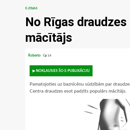
E-ZIŅAS
No Rīgas draudzes 
mācītājs
Roberto
14
▶ NOKLAUSIES ŠO E-PUBLIKĀCIJU
Pamatojoties uz baznīcēnu sūdzībām par draudzes
Centra draudzes esot padzīts populārs mācītājs.