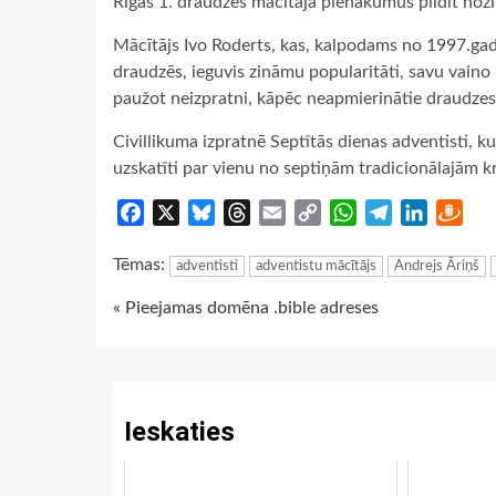
Rīgas 1. draudzes mācītāja pienākumus pildīt nozī
Mācītājs Ivo Roderts, kas, kalpodams no 1997.ga
draudzēs, ieguvis zināmu popularitāti, savu vaino
paužot neizpratni, kāpēc neapmierinātie draudzes
Civillikuma izpratnē Septītās dienas adventisti, k
uzskatīti par vienu no septiņām tradicionālajām k
Facebook
X
Bluesky
Threads
Email
Copy
WhatsApp
Telegram
LinkedIn
Dra
Link
Tēmas:
adventisti
adventistu mācītājs
Andrejs Āriņš
Continue
« Pieejamas domēna .bible adreses
Reading
Ieskaties