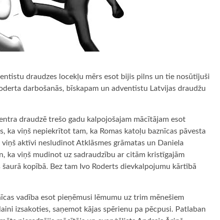
ntistu draudzes locekļu mērs esot bijis pilns un tie nosūtījuši
 Roderta darbošanās, bīskapam un adventistu Latvijas draudžu
Centra draudzē trešo gadu kalpojošajam mācītājam esot
as, ka viņš nepiekrītot tam, ka Romas katoļu baznīcas pāvesta
a viņš aktīvi nesludinot Atklāsmes grāmatas un Daniela
n, ka viņš mudinot uz sadraudzību ar citām kristīgajām
s šaurā kopībā. Bez tam Ivo Roderts dievkalpojumu kārtībā
znīcas vadība esot pieņēmusi lēmumu uz trim mēnešiem
laini izsakoties, saņemot kājas spērienu pa pēcpusi. Patlaban