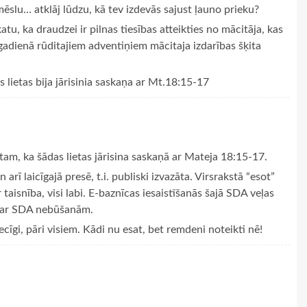
ēslu… atklāj lūdzu, kā tev izdevās sajust ļauno prieku?
tu, ka draudzei ir pilnas tiesības atteikties no mācitāja, kas
gadienā rūditajiem adventiņiem mācitaja izdarības šķita
s lietas bija jārisinia saskaņa ar Mt.18:15-17
tam, ka šādas lietas jārisina saskaņā ar Mateja 18:15-17.
rī laicīgajā presē, t.i. publiski izvazāta. Virsrakstā “esot”
aisnība, visi labi. E-baznīcas iesaistīšanās šajā SDA veļas
 par SDA nebūšanām.
ecīgi, pāri visiem. Kādi nu esat, bet remdeni noteikti nē!