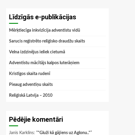
Līdzīgās e-publikācijas
Mērķtiecīga inkvizīcija adventistu vidū
Sarucis reģistrēto reliģisko draudžu skaits
Velna izdzinējus ieliek cietumā
Adventistu mācītājs kalpos luterāņiem
Kristīgos skaita rudenī
Pieaug adventiņu skaits
Reliģiskā Latvija – 2010
Pēdējie komentāri
Janis Karklins
: “
"Gluži kā gājiens uz Aglonu.."
”