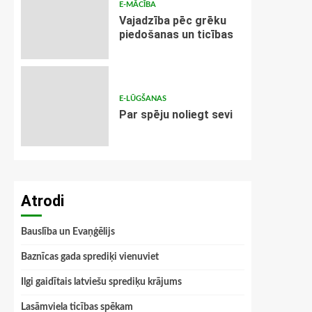
E-MĀCĪBA
Vajadzība pēc grēku
piedošanas un ticības
E-LŪGŠANAS
Par spēju noliegt sevi
Atrodi
Bauslība un Evaņģēlijs
Baznīcas gada sprediķi vienuviet
Ilgi gaidītais latviešu sprediķu krājums
Lasāmviela ticības spēkam