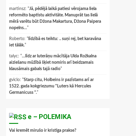
martinsz
: “
Jā, pēdējā laikā patiesi vērojama liela
reformēto baptistu aktivitāte. Manuprāt tas lielā
mērā varētu būt Džona Makartura, Džona Paipera
nopelns…
”
Roberto
: “
līdzībā es teiktu: .. suņi rej, bet karavāna
iet tālāk.
”
talyc
: “
…līdz ar luterāņu mācītāja Ulda Rožkalna
aiziešanu mūžībā šķiet nomiris arī beidzamais
klausāmais gabals tajā radio
”
gviclo
: “
Starp citu, Holbeins ir pazīstams arī ar
1522. gada kokgriezumu "Luters kā Hercules
Germanicuss ".
”
e – POLEMIKA
Vai kremēt mirušo ir kristīga prakse?