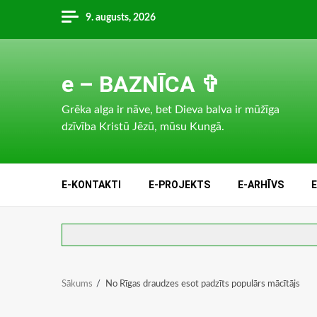
Skip
9. augusts, 2026
to
content
e – BAZNĪCA ✞
Grēka alga ir nāve, bet Dieva balva ir mūžīga
dzīvība Kristū Jēzū, mūsu Kungā.
E-KONTAKTI
E-PROJEKTS
E-ARHĪVS
Sākums
No Rīgas draudzes esot padzīts populārs mācītājs