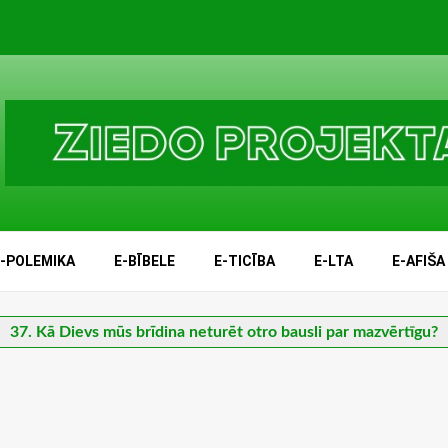
E-POLEMIKA
E-BĪBELE
E-TICĪBA
E-LTA
E-AFIŠA
37. Kā Dievs mūs brīdina neturēt otro bausli par mazvērtīgu?