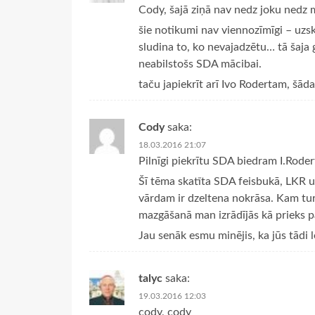
Cody, šajā ziņā nav nedz joku nedz m
šie notikumi nav viennozīmīgi – uzska
sludina to, ko nevajadzētu… tā šaja 
neabilstošs SDA mācibai.
taču japiekrīt arī Ivo Rodertam, šāda
Cody
saka:
18.03.2016 21:07
Pilnīgi piekrītu SDA biedram I.Roder
Šī tēma skatīta SDA feisbukā, LKR un a
vārdam ir dzeltena nokrāsa. Kam tur t
mazgāšanā man izrādījās kā prieks
Jau senāk esmu minējis, ka jūs tādi l
talyc
saka:
19.03.2016 12:03
cody, cody