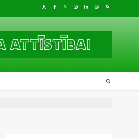
Draugiem
Facebook
Twitter
Instagram
LinkedIn
whatsapp
RSS