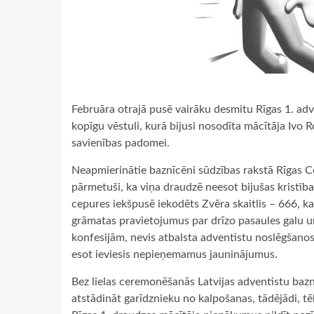
Februāra otrajā pusē vairāku desmitu Rīgas 1. adve
kopīgu vēstuli, kurā bijusi nosodīta mācītāja Ivo
savienības padomei.
Neapmierinātie baznīcēni sūdzības rakstā Rīgas 
pārmetuši, ka viņa draudzē neesot bijušas kristīb
cepures iekšpusē iekodēts Zvēra skaitlis – 666, k
grāmatas pravietojumus par drīzo pasaules galu u
konfesijām, nevis atbalsta adventistu noslēgšano
esot ieviesis nepieņemamus jauninājumus.
Bez lielas ceremonēšanās Latvijas adventistu ba
atstādināt garīdznieku no kalpošanas, tādējādi, tē