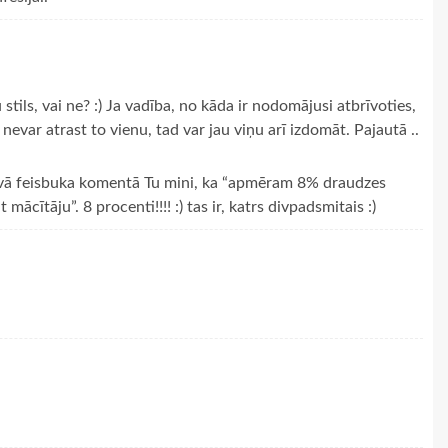
stils, vai ne? :) Ja vadība, no kāda ir nodomājusi atbrīvoties,
 nevar atrast to vienu, tad var jau viņu arī izdomāt. Pajautā ..
Tavā feisbuka komentā Tu mini, ka “apmēram 8% draudzes
ācītāju”. 8 procenti!!!! :) tas ir, katrs divpadsmitais :)