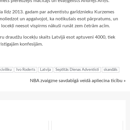
mēts pieredzējis mācītājs un evaņģēlists Andrejs Āriņš.
da līdz 2013. gadam par adventistu garīdznieku Kurzemes
 noliedzot un apgalvojot, ka notikušais esot pārpratums, un
 locekļi neesot vispirms nākuši runāt zem četrām acīm.
uru draudžu locekļu skaits Latvijā esot aptuveni 4000, tiek
ristīgajām konfesijām.
ugiem
civiliku
Ivo Roderts
Latvija
Septītās Dienas Adventisti
skandāls
NBA zvaigzne savdabīgā veidā apliecina ticību »