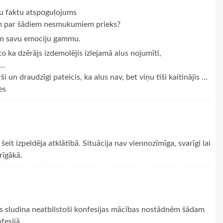
ušu faktu atspoguļojums
am par šādiem nesmukumiem prieks?
xtam savu emociju gammu.
o ka dzērājs izdemolējis izlejamā alus nojumīti,
o…
i un draudzīgi pateicis, ka alus nav, bet viņu tīši kaitinājis …
es
 šeit izpeldēja atklātībā. Situācija nav viennozīmīga, svarīgi lai
rīgākā.
tājs sludina neatbilstoši konfesijas mācības nostādnēm šādam
esijā..