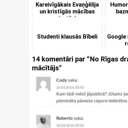
Kareivīgākais Evaņģēlija
Humori
un kristīgās mācības
bazn
aizstāvis
Studenti klausās Bībeli
Google 
r
14 komentāri par “
No Rīgas dr
mācītājs
”
Cody
saka:
16.03.2016 20:53
Kam tādi mēsli jāpublicē? Jūtams ļaun
pieminēta pāvesta cepure iederētos 
Roberto
saka:
18.03.2016 09:23