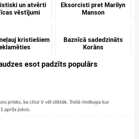
stiski un atvērti
Eksorcisti pret Marilyn
īcas vēstījumi
Manson
neļauj kristiešiem
Baznīcā sadedzināts
eklamēties
Korāns
audzes esot padzīts populārs
s prieks, ka citur ir vēl sliktāk. Trešā rindkopa kur
1.aprīļa jokos.