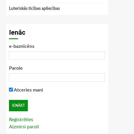
Luteriskās ticības apliecības
Ienāc
e-baznīcēns
Parole
Atceries mani
Reģistrēties
Aizmirsi paroli