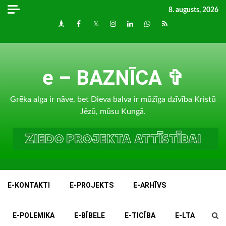
Skip
8. augusts, 2026
to
Draugiem
Facebook
Twitter
Instagram
LinkedIn
whatsapp
RSS
content
e – BAZNĪCA ✞
Grēka alga ir nāve, bet Dieva balva ir mūžīga dzīvība Kristū
Jēzū, mūsu Kungā.
E-KONTAKTI
E-PROJEKTS
E-ARHĪVS
E-POLEMIKA
E-BĪBELE
E-TICĪBA
E-LTA