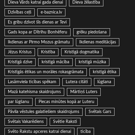
Dieva Vārds katrai gada dienai
Dieva žēlastība
Dzīvības ceļš
e-baznica.lv
Es gribu dzīvot šīs dienas ar Tevi
Gads kopa ar Dītrihu Bonhēferu
grēku piedošana
Ikdienas ar Pirmo Mozus grāmatu
Ikdienas meditācijas
Jēzus Kristus
Kristība
Kristīgā dogmatika
Kristīgā dzīve
kristīgā mācība
kristīgā mūzika
Kristīgās ētikas un morāles rokasgrāmata
kristīgā ētika
Lasāmviela ticības spēkam
Lutera citāti
lūgšana
Mazā katehisma skaidrojums
Mārtiņš Luters
par lūgšanu
Piecas minūtes kopā ar Luteru
Pāvila vēstules galatiešiem skaidrojums
Svētais Gars
Svētais Vakarēdiens
Svētie Raksti
Svēto Rakstu apceres katrai dienai
ticība