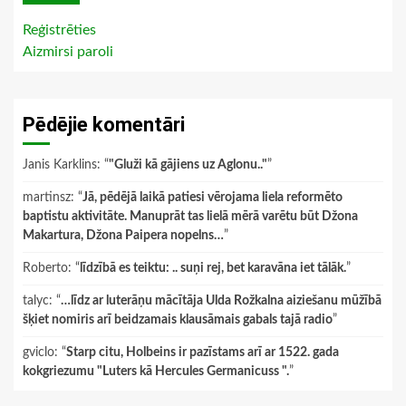
Reģistrēties
Aizmirsi paroli
Pēdējie komentāri
Janis Karklins
: “
"Gluži kā gājiens uz Aglonu.."
”
martinsz
: “
Jā, pēdējā laikā patiesi vērojama liela reformēto
baptistu aktivitāte. Manuprāt tas lielā mērā varētu būt Džona
Makartura, Džona Paipera nopelns…
”
Roberto
: “
līdzībā es teiktu: .. suņi rej, bet karavāna iet tālāk.
”
talyc
: “
…līdz ar luterāņu mācītāja Ulda Rožkalna aiziešanu mūžībā
šķiet nomiris arī beidzamais klausāmais gabals tajā radio
”
gviclo
: “
Starp citu, Holbeins ir pazīstams arī ar 1522. gada
kokgriezumu "Luters kā Hercules Germanicuss ".
”