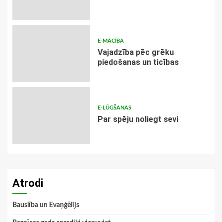
E-MĀCĪBA
Vajadzība pēc grēku
piedošanas un ticības
E-LŪGŠANAS
Par spēju noliegt sevi
Atrodi
Bauslība un Evaņģēlijs