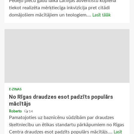
Pēdējo piecu gadu laikā Latvijas adventistu kopienā
tiekot realizēta mērķtiecīga inkvizīcija pret citādi
domājošiem mācītājiem un teologiem....
Lasīt tālāk
E-ZIŅAS
No Rīgas draudzes esot padzīts populārs
mācītājs
Roberto
14
Pamatojoties uz baznīcēnu sūdzībām par draudzes
šķeltniecību un ētikas standartu pārkāpumiem no Rīgas
Centra draudzes esot padzīts populārs mācītājs....
Lasīt