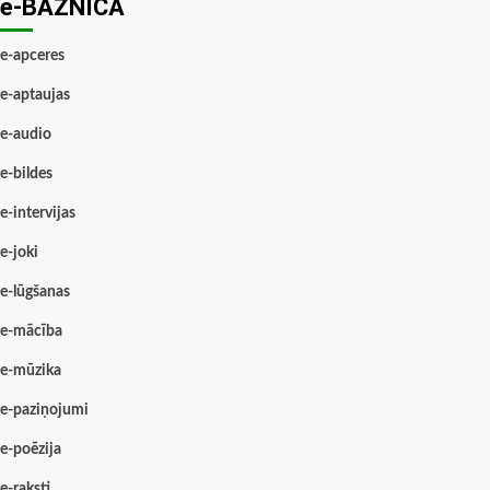
e-BAZNĪCĀ
e-apceres
e-aptaujas
e-audio
e-bildes
e-intervijas
e-joki
e-lūgšanas
e-mācība
e-mūzika
e-paziņojumi
e-poēzija
e-raksti