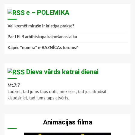
e – POLEMIKA
Vai kremēt mirušo ir kristīga prakse?
Par LELB arhibīskapa kalpošanas laiku
Kāpēc "nomira" e-BAZNĪCAs forums?
Dieva vārds katrai dienai
Mt.7:7
Lūdziet, tad jums taps dots; meklējiet, tad jūs atradīsit;
klaudziniet, tad jums taps atvērts.
Animācijas filma