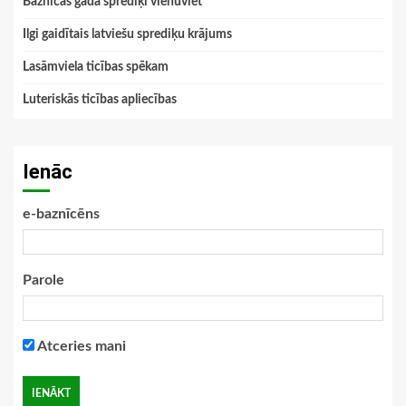
Baznīcas gada sprediķi vienuviet
Ilgi gaidītais latviešu sprediķu krājums
Lasāmviela ticības spēkam
Luteriskās ticības apliecības
Ienāc
e-baznīcēns
Parole
Atceries mani