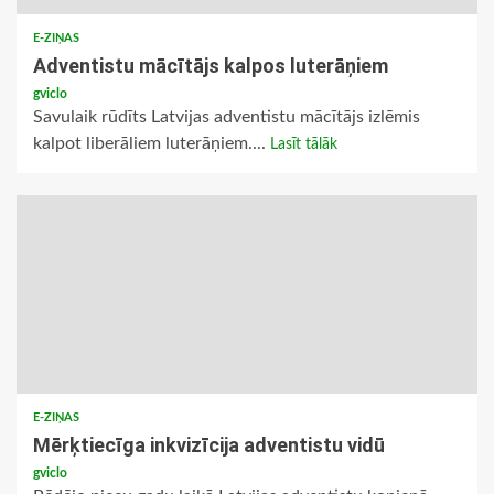
E-ZIŅAS
Adventistu mācītājs kalpos luterāņiem
gviclo
Savulaik rūdīts Latvijas adventistu mācītājs izlēmis
kalpot liberāliem luterāņiem....
Lasīt tālāk
E-ZIŅAS
Mērķtiecīga inkvizīcija adventistu vidū
gviclo