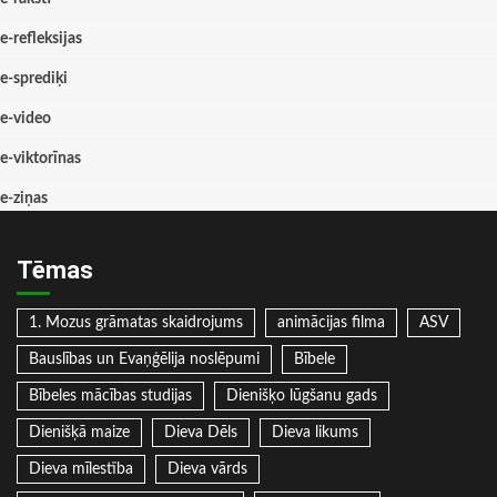
e-refleksijas
e-sprediķi
e-video
e-viktorīnas
e-ziņas
Tēmas
1. Mozus grāmatas skaidrojums
animācijas filma
ASV
Bauslības un Evaņģēlija noslēpumi
Bībele
Bībeles mācības studijas
Dienišķo lūgšanu gads
Dienišķā maize
Dieva Dēls
Dieva likums
Dieva mīlestība
Dieva vārds