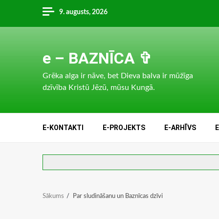
Skip
9. augusts, 2026
to
content
e – BAZNĪCA ✞
Grēka alga ir nāve, bet Dieva balva ir mūžīga
dzīvība Kristū Jēzū, mūsu Kungā.
E-KONTAKTI
E-PROJEKTS
E-ARHĪVS
Sākums
Par sludināšanu un Baznīcas dzīvi