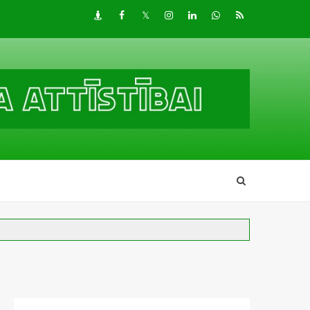
Draugiem
Facebook
Twitter
Instagram
LinkedIn
whatsapp
RSS