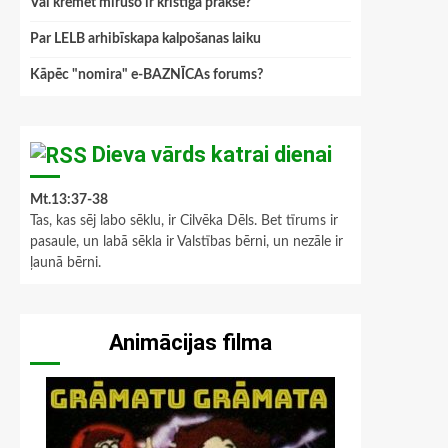
Vai kremēt mirušo ir kristīga prakse?
Par LELB arhibīskapa kalpošanas laiku
Kāpēc "nomira" e-BAZNĪCAs forums?
Dieva vārds katrai dienai
Mt.13:37-38
Tas, kas sēj labo sēklu, ir Cilvēka Dēls. Bet tīrums ir
pasaule, un labā sēkla ir Valstības bērni, un nezāle ir
ļaunā bērni.
Animācijas filma