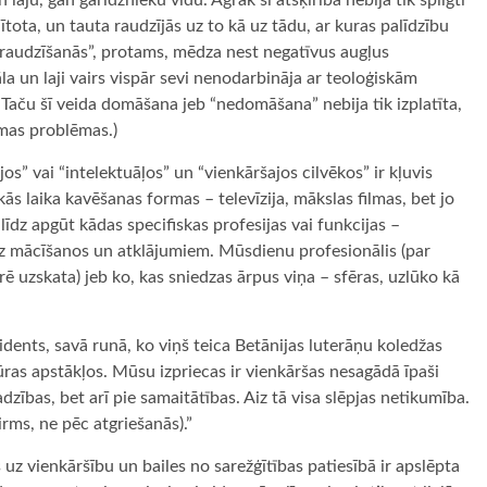
laju, gan garīdznieku vidū. Agrāk ši atšķirība nebija tik spilgti
lītota, un tauta raudzījās uz to kā uz tādu, ar kuras palīdzību
ī “raudzīšanās”, protams, mēdza nest negatīvus augļus
la un laji vairs vispār sevi nenodarbināja ar teoloģiskām
Taču šī veida domāšana jeb “nedomāšana” nebija tik izplatīta,
āmas problēmas.)
s” vai “intelektuāļos” un “vienkāršajos cilvēkos” ir kļuvis
ās laika kavēšanas formas – televīzija, mākslas filmas, bet jo
līdz apgūt kādas specifiskas profesijas vai funkcijas –
z mācīšanos un atklājumiem. Mūsdienu profesionālis (par
 uzskata) jeb ko, kas sniedzas ārpus viņa – sfēras, uzlūko kā
dents, savā runā, ko viņš teica Betānijas luterāņu koledžas
ras apstākļos. Mūsu izpriecas ir vienkāršas nesagādā īpaši
dzības, bet arī pie samaitātības. Aiz tā visa slēpjas netikumība.
rms, ne pēc atgriešanās).”
 uz vienkāršību un bailes no sarežģītības patiesībā ir apslēpta