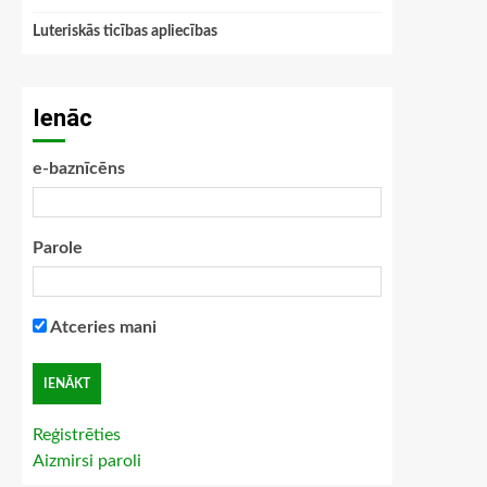
Luteriskās ticības apliecības
Ienāc
e-baznīcēns
Parole
Atceries mani
Reģistrēties
Aizmirsi paroli