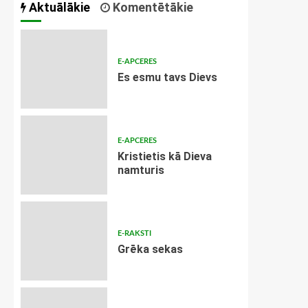
Aktuālākie
Komentētākie
E-APCERES
Es esmu tavs Dievs
E-APCERES
Kristietis kā Dieva
namturis
E-RAKSTI
Grēka sekas