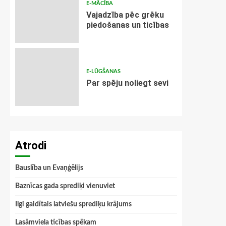
E-MĀCĪBA
Vajadzība pēc grēku
piedošanas un ticības
E-LŪGŠANAS
Par spēju noliegt sevi
Atrodi
Bauslība un Evaņģēlijs
Baznīcas gada sprediķi vienuviet
Ilgi gaidītais latviešu sprediķu krājums
Lasāmviela ticības spēkam