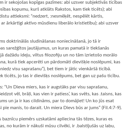
m ir sekojošas kopīgas pazīmes: abi uzsver subjektīvās ticības
esības kopumu, kurš atklāts Rakstos, kam tiek ticēts); abi
odistu attieksmi: “nedzert, :nesmēķēt, nespēlēt kārtis,
ar ārkārtīgi aktīvo mūsdienu liberālo kristietību); abi uzsver
s doktrinālās sludināšanas noniecināšanā, jo tā ir
bas sarežģītos jautājumus, un kuras pamatā ir tiekšanās
jā dažādu ideju, viltus filozofiju un no tām izrietošo morālo
ana, kurā tiek apcerēti un pārdomāti dievišķie noslēpumi, kas
niedz visu saprašanu”), bet tiem ir jātic vienkāršā ticībā.
ek ticēts, jo tas ir dievišķs noslēpums, bet gan uz pašu ticību.
ams: “Un Dieva miers, kas ir augstāks par visu saprašanu,
dzot vēl, brāļi, kas vien ir patiess’, kas svēts, kas .taisns, kas
kums un ja ir kas cildināms, par to domājiet! Un ko jūs esat
 pie manis, to darait. Un miera Dievs būs ar jums” (Fil.4:7-9).
baznīcu piemērs uzskatāmi apliecina tās tēzes, kuras es
as, no kurām ir nākuši mūsu cilvēki, ir .balstījušās uz labu,