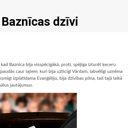
 Baznīcas dzīvi
, kad Baznīca bija visspēcīgākā, proti, spējīga izturēt ķeceru
udās caur lajiem, kuri bija uzticīgi Vārdam, labvēlīgi uzņēma
smīgi izplatīdama Evaņģēliju, bija dzīvības pilna, tad tajā laikā
nālus jautājumus.