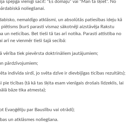
a spējīga vienīgi sacīt: “Es domāju” vai “Man tā šķiet”. No
 pārdabiskā noliegšanai.
ārdabisko, nemaldīgo atklāsmi, un absolūtās patiesības ideju kā
 piētisms (kurš parasti vismaz sākotnēji aizstāvēja Rakstu
un neticības. Bet tieši tā tas arī notika. Parasti attīstība no
 arī ne vienmēr tieši šajā secībā:
ā vērība tiek pievērsta doktrināliem jautājumiem;
 un pārdzīvojumiem;
a indivīda sirdī, jo svēta dzīve ir dievbijīgas ticības rezultāts);
ie ticības (tā kā tas šķita esam vienīgais drošais līdzeklis, lai
nālā bāze tika atmesta);
ot Evaņģēliju par Bauslību vai otrādi);
sības un atklāsmes noliegšana.