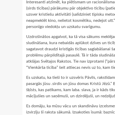
Interesanti atzīmēt, ka piētismam un racionālisma
(sirds ticības) pārākumu pār objektīvo ticību (pati
uzsver kristiešu aktivitāti (salīdziniet tipisku met
neapmeklēt kino, nelietot kosmētiku, nedejot utt.” 
personīgo viedokļu un uzskatu svarīgumu.
Uzdrošināšos apgalvot, ka tā visa sākums meklējam
sludināšana, kura nebaidās aplūkot dzīves un ticī
sagatavot draudzi kristīgās ticības saglabāšanai ša
problēmu pārpildītajā pasaulē. Tā ir tāda sludināš
atklājas Svētajos Rakstos. Tie nav izprotami (“pārs
“Vienkārša ticība” šeit attiecas nevis uz to, kam ti
Es uzskatu, ka tieši to ir uzsvēris Pāvils, rakstīd
pasargās jūsu .sirdis un jūsu domas Kristū Jēzū.” Bei
šķīsts, kas patīkams, kam laba. slava, ja ir kāds ti
mācījušies un saņēmuši, un dzirdējuši, un redzējuši
Es domāju, ka mūsu vācu un skandināvu izcelsmes 
izvirzīju šī raksta sākumā. Izsakoties īsumā: baznīc