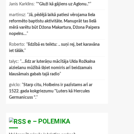
Janis Karklins
: “
"Gluži kā gājiens uz Aglonu.."
”
martinsz
: “
Jā, pēdējā laikā patiesi vērojama liela
reformēto baptistu aktivitāte. Manuprāt tas lielā
mērā varētu būt Džona Makartura, Džona Paipera
nopelns…
”
Roberto
: “
līdzībā es teiktu: .. suņi rej, bet karavāna
iet tālāk.
”
talyc
: “
…līdz ar luterāņu mācītāja Ulda Rožkalna
aiziešanu mūžībā šķiet nomiris arī beidzamais
klausāmais gabals tajā radio
”
gviclo
: “
Starp citu, Holbeins ir pazīstams arī ar
1522. gada kokgriezumu "Luters kā Hercules
Germanicuss ".
”
e – POLEMIKA