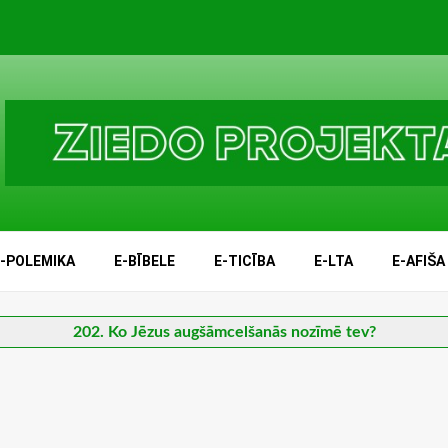
E-POLEMIKA
E-BĪBELE
E-TICĪBA
E-LTA
E-AFIŠA
202. Ko Jēzus augšāmcelšanās nozīmē tev?