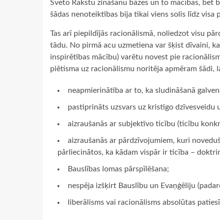
Svēto Rakstu zināšanu bāzes un to mācības, bet bij
šādas nenoteiktības bija tikai viens solis līdz visa
Tas arī piepildījās racionālismā, noliedzot visu p
tādu. No pirmā acu uzmetiena var šķist dīvaini, ka
inspirētības mācību) varētu novest pie racionālisma 
piētisma uz racionālismu noritēja apmēram šādi, lai
neapmierinātība ar to, ka sludināšanā galven
pastiprināts uzsvars uz kristīgo dzīvesveidu
aizraušanās ar subjektīvo ticību (ticību konkrēt
aizraušanās ar pārdzīvojumiem, kuri noveduši p
pārliecinātos, ka kādam vispār ir ticība – doktri
Bauslības lomas pārspīlēšana;
nespēja izšķirt Bauslību un Evaņģēliju (padar
liberālisms vai racionālisms absolūtas patie