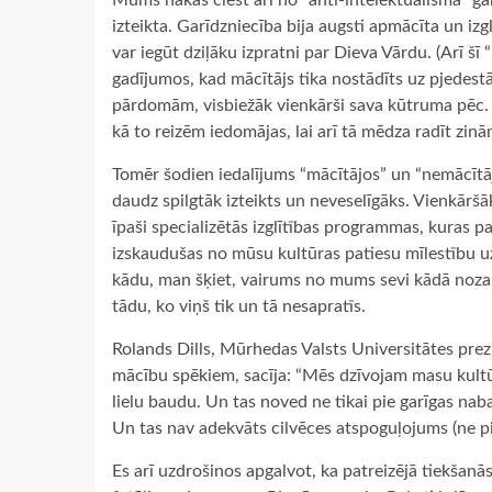
Mums nākas ciest arī no “anti-intelektuālisma” gan 
izteikta. Garīdzniecība bija augsti apmācīta un izg
var iegūt dziļāku izpratni par Dieva Vārdu. (Arī š
gadījumos, kad mācītājs tika nostādīts uz pjedestā
pārdomām, visbiežāk vienkārši sava kūtruma pēc. 
kā to reizēm iedomājas, lai arī tā mēdza radīt zin
Tomēr šodien iedalījums “mācītājos” un “nemācītājo
daudz spilgtāk izteikts un neveselīgāks. Vienkāršāk
īpaši specializētās izglītības programmas, kuras pa
izskaudušas no mūsu kultūras patiesu mīlestību u
kādu, man šķiet, vairums no mums sevi kādā nozarē
tādu, ko viņš tik un tā nesapratīs.
Rolands Dills, Mūrhedas Valsts Universitātes prezi
mācību spēkiem, sacīja: “Mēs dzīvojam masu kultū
lielu baudu. Un tas noved ne tikai pie garīgas naba
Un tas nav adekvāts cilvēces atspoguļojums (ne pi
Es arī uzdrošinos apgalvot, ka patreizējā tiekšanās