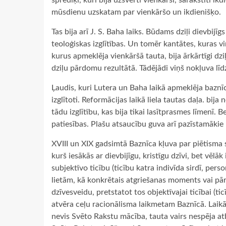
sprediķi, kuri bija uzsvērti vienkārši, sarakstīti ik
mūsdienu uzskatam par vienkāršo un ikdienišķo.
Tas bija arī J. S. Baha laiks. Būdams dziļi dievbijīg
teoloģiskas izglītības. Un tomēr kantātes, kuras v
kurus apmeklēja vienkāršā tauta, bija ārkārtīgi dzi
dziļu pārdomu rezultātā. Tādējādi viņš nokļuva lī
Ļaudis, kuri Lutera un Baha laikā apmeklēja baznīc
izglītoti. Reformācijas laikā liela tautas daļa. bij
tādu izglītību, kas bija tikai lasītprasmes līmenī
patiesības. Plašu atsaucību guva arī pazīstamākie 
XVIII un XIX gadsimtā Baznīca kļuva par piētisma 
kurš iesākās ar dievbijīgu, kristīgu dzīvi, bet vēl
subjektīvo ticību (ticību katra indivīda sirdī, pe
lietām, kā konkrētais atgriešanas moments vai pār
dzīvesveidu, pretstatot tos objektīvajai ticībai (ticī
atvēra ceļu racionālisma laikmetam Baznīcā. Laikā,
nevis Svēto Rakstu mācība, tauta vairs nespēja atb