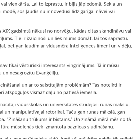
vai vienkārša. Lai to izprastu, ir bijis jāpiedomā. Sekla un
si modē, šos ļaudis nu ir novedusi līdz garīgai nāvei vai
kas XIX gadsimtā nākusi no norvēģu, kādas citas skandināvu vai
ziļums. Tie ir izaicinoši un liek mums domāt, lai tos saprastu.
daļai, bet gan ļaudīm ar vidusmēra inteliģences līmeni un vidēju,
av tikai vēsturiski interesants vingrinājums. Tā ir mūsu
u un nesagrozītu Evaņģēliju.
cināšanai un ar to saistītajām problēmām? Tas noteikti ir
tori atspoguļos vismaz daļu no patiesā iemesla.
mācītāji vidusskolās un universitātēs studējoši runas mākslu,
ai un manipulatīvajai retorikai. Taču gan runas mākslā, gan
iesība. “Zināšanu trūkums ir bīstams.” Un zināmā mērā mēs no tā
kultūra mūsdienās tiek izmantota baznīcas sludināšanu.