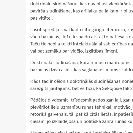
doktrinālu sludināšanu, kas nav bijusi vienkāršota 
pavirša sludināšana, kas arī laiku pa laikam ir biju
pasivitātei.
Lasot sprediķus vai kādu citu garīgu literatūru, 
vācu baznīcas, lie1u iespaidu atstāj to patiesais d
Taču tie nebija teikti intelektuālajai sabiedrības 
vai pat zemāku par vidējo, izglītības līmeni.
Doktrinālā sludināšana, kura ir mūsu mantojums, n
baznīcas dzīvā asins, kas saglabājusi mums skaidr
Kāds tad ir cēlonis doktrinālās sludināšanas nonie
sarežģīts jautājums, bet es ticu, ka Sekojošie fak
Pēdējos divdesmit- trīsdesmit gados gan laji, gan 
pievēršot lielu uzmanību runas tehnikai, motivācij
retorikā galvenais, tā .pat kā citās lietās, ir pat
ciešam, jo izklaidējošā un politiskā žanra runas 