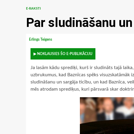
E-RAKSTI
Par sludināšanu un
Erlings Teigens
▶ NOKLAUSIES ŠO E-PUBLIKĀCIJU
Ja lasām kādu sprediķi, kurš ir sludināts tajā laika
uzbrukumus, kad Baznīcas spēks visuzskatāmāk izpa
sludināšanu un sargāja ticību, un kad Baznīca, veik
mēs atrodam sprediķus, kuri pārsvarā skar doktri