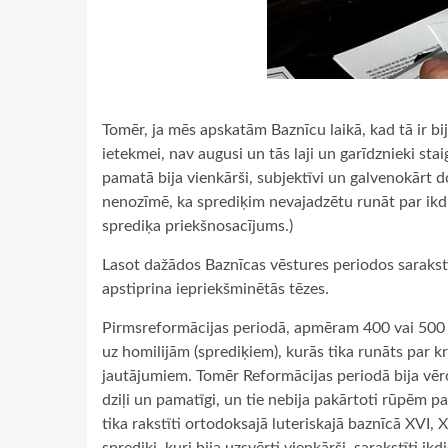
Tomēr, ja mēs apskatām Baznīcu laikā, kad tā ir bij
ietekmei, nav augusi un tās laji un garīdznieki sta
pamatā bija vienkārši, subjektīvi un galvenokārt do
nenozīmē, ka sprediķim nevajadzētu runāt par ikdi
sprediķa priekšnosacījums.)
Lasot dažādos Baznīcas vēstures periodos sarakstī
apstiprina iepriekšminētās tēzes.
Pirmsreformācijas periodā, apmēram 400 vai 500 g
uz homilijām (sprediķiem), kurās tika runāts par k
jautājumiem. Tomēr Reformācijas periodā bija vēro
dziļi un pamatīgi, un tie nebija pakārtoti rūpēm pa
tika rakstīti ortodoksajā luteriskajā baznīcā XVI, 