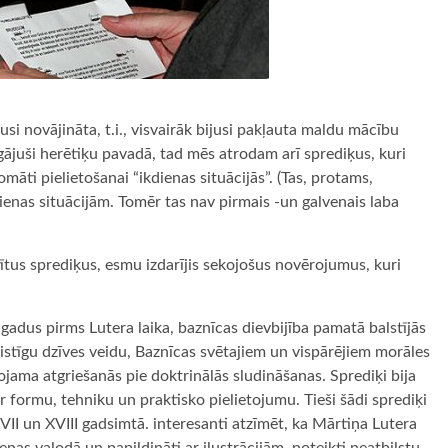
usi novājināta, t.i., visvairāk bijusi pakļauta maldu mācību
igājuši herētiķu pavadā, tad mēs atrodam arī sprediķus, kuri
māti pielietošanai “ikdienas situācijās”. (Tas, protams,
enas situācijām. Tomēr tas nav pirmais -un galvenais laba
tus sprediķus, esmu izdarījis sekojošus novērojumus, kuri
adus pirms Lutera laika, baznīcas dievbijība pamatā balstījās
ristīgu dzīves veidu, Baznīcas svētajiem un vispārējiem morāles
jama atgriešanās pie doktrinālās sludināšanas. Sprediķi bija
r formu, tehniku un praktisko pielietojumu. Tieši šādi sprediķi
XVII un XVIII gadsimtā. interesanti atzīmēt, ka Mārtiņa Lutera