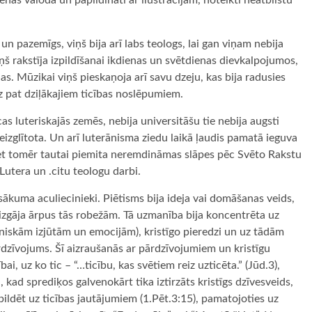
dienas valodā un papildināti ar ilustrācijām, noteikti neatbilstu
s un pazemīgs, viņš bija arī labs teologs, lai gan viņam nebija
iņš rakstīja izpildīšanai ikdienas un svētdienas dievkalpojumos,
ļas. Mūzikai viņš pieskaņoja arī savu dzeju, kas bija radusies
dz pat dziļākajiem ticības noslēpumiem.
as luteriskajās zemēs, nebija universitāšu tie nebija augsti
a neizglītota. Un arī luterānisma ziedu laikā ļaudis pamatā ieguva
. Bet tomēr tautai piemita neremdināmas slāpes pēc Svēto Rakstu
Lutera un .citu teologu darbi.
sākuma aculiecinieki. Piētisms bija ideja vai domāšanas veids,
āk izgāja ārpus tās robežām. Tā uzmanība bija koncentrēta uz
rsoniskām izjūtām un emocijām), kristīgo pieredzi un uz tādām
dzīvojums. Šī aizraušanās ar pārdzīvojumiem un kristīgu
bai, uz ko tic – “…ticību, kas svētiem reiz uzticēta.” (Jūd.3),
 kad sprediķos galvenokārt tika iztirzāts kristīgs dzīvesveids,
ildēt uz ticības jautājumiem (1.Pēt.3:15), pamatojoties uz