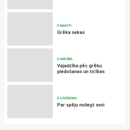
E-RAKSTI
Grēka sekas
E-MĀCĪBA
Vajadzība pēc grēku
piedošanas un ticības
E-LŪGŠANAS
Par spēju noliegt sevi