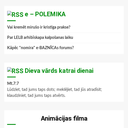
e – POLEMIKA
Vai kremēt mirušo ir kristīga prakse?
Par LELB arhibīskapa kalpošanas laiku
Kāpēc "nomira" e-BAZNĪCAs forums?
Dieva vārds katrai dienai
Mt.7:7
Lūdziet, tad jums taps dots; meklējiet, tad jūs atradīsit;
klaudziniet, tad jums taps atvērts.
Animācijas filma