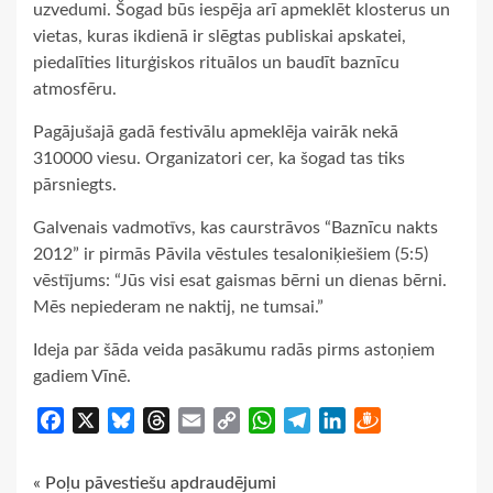
uzvedumi. Šogad būs iespēja arī apmeklēt klosterus un
vietas, kuras ikdienā ir slēgtas publiskai apskatei,
piedalīties liturģiskos rituālos un baudīt baznīcu
atmosfēru.
Pagājušajā gadā festivālu apmeklēja vairāk nekā
310000 viesu. Organizatori cer, ka šogad tas tiks
pārsniegts.
Galvenais vadmotīvs, kas caurstrāvos “Baznīcu nakts
2012” ir pirmās Pāvila vēstules tesaloniķiešiem (5:5)
vēstījums: “Jūs visi esat gaismas bērni un dienas bērni.
Mēs nepiederam ne naktij, ne tumsai.”
Ideja par šāda veida pasākumu radās pirms astoņiem
gadiem Vīnē.
Facebook
X
Bluesky
Threads
Email
Copy
WhatsApp
Telegram
LinkedIn
Draugiem
Link
Continue
« Poļu pāvestiešu apdraudējumi