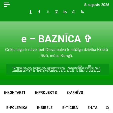
Skip
8. augusts, 2026
to
Draugiem
Facebook
Twitter
Instagram
LinkedIn
whatsapp
RSS
content
e – BAZNĪCA ✞
Grēka alga ir nāve, bet Dieva balva ir mūžīga dzīvība Kristū
Jēzū, mūsu Kungā.
E-KONTAKTI
E-PROJEKTS
E-ARHĪVS
E-POLEMIKA
E-BĪBELE
E-TICĪBA
E-LTA