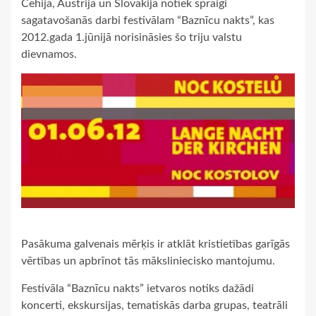
Čehijā, Austrijā un Slovākijā notiek spraigi
sagatavošanās darbi festivālam “Baznīcu nakts”, kas
2012.gada 1.jūnijā norisināsies šo triju valstu
dievnamos.
Pasākuma galvenais mērķis ir atklāt kristietības garīgās
vērtības un apbrīnot tās māksliniecisko mantojumu.
Festivāla “Baznīcu nakts” ietvaros notiks dažādi
koncerti, ekskursijas, tematiskās darba grupas, teatrāli