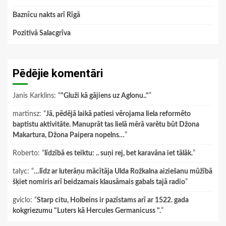
Baznīcu nakts arī Rīgā
Pozitīvā Salacgrīva
Pēdējie komentāri
Janis Karklins
: “
"Gluži kā gājiens uz Aglonu.."
”
martinsz
: “
Jā, pēdējā laikā patiesi vērojama liela reformēto
baptistu aktivitāte. Manuprāt tas lielā mērā varētu būt Džona
Makartura, Džona Paipera nopelns…
”
Roberto
: “
līdzībā es teiktu: .. suņi rej, bet karavāna iet tālāk.
”
talyc
: “
…līdz ar luterāņu mācītāja Ulda Rožkalna aiziešanu mūžībā
šķiet nomiris arī beidzamais klausāmais gabals tajā radio
”
gviclo
: “
Starp citu, Holbeins ir pazīstams arī ar 1522. gada
kokgriezumu "Luters kā Hercules Germanicuss ".
”