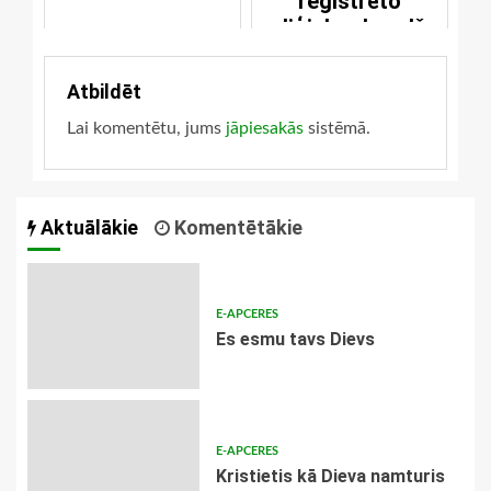
reģistrēto
reliģisko draudžu
skaits
Atbildēt
Lai komentētu, jums
jāpiesakās
sistēmā.
Aktuālākie
Komentētākie
E-APCERES
Es esmu tavs Dievs
E-APCERES
Kristietis kā Dieva namturis