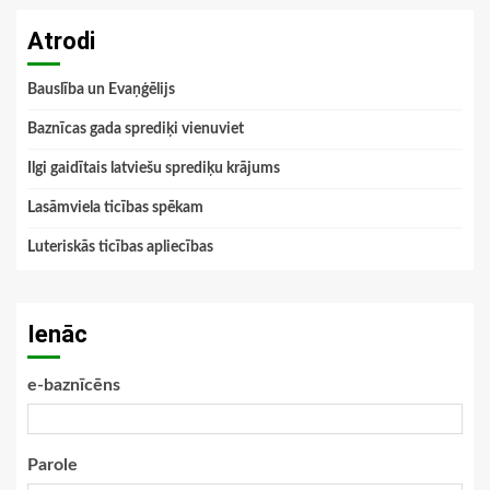
Atrodi
Bauslība un Evaņģēlijs
Baznīcas gada sprediķi vienuviet
Ilgi gaidītais latviešu sprediķu krājums
Lasāmviela ticības spēkam
Luteriskās ticības apliecības
Ienāc
e-baznīcēns
Parole