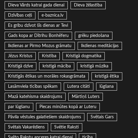
Dieva Vārds katrai gada dienai
Dieva žēlastība
Dzīvības ceļš
e-baznica.lv
Es gribu dzīvot šīs dienas ar Tevi
Gads kopa ar Dītrihu Bonhēferu
grēku piedošana
Ikdienas ar Pirmo Mozus grāmatu
Ikdienas meditācijas
Jēzus Kristus
Kristība
Kristīgā dogmatika
Kristīgā dzīve
kristīgā mācība
kristīgā mūzika
Kristīgās ētikas un morāles rokasgrāmata
kristīgā ētika
Lasāmviela ticības spēkam
Lutera citāti
lūgšana
Mazā katehisma skaidrojums
Mārtiņš Luters
par lūgšanu
Piecas minūtes kopā ar Luteru
Pāvila vēstules galatiešiem skaidrojums
Svētais Gars
Svētais Vakarēdiens
Svētie Raksti
Svēto Rakstu apceres katrai dienai
ticība