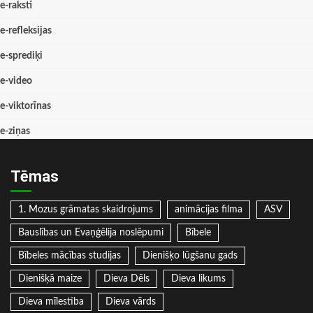
e-raksti
e-refleksijas
e-sprediķi
e-video
e-viktorīnas
e-ziņas
Tēmas
1. Mozus grāmatas skaidrojums
animācijas filma
ASV
Bauslības un Evaņģēlija noslēpumi
Bībele
Bībeles mācības studijas
Dienišķo lūgšanu gads
Dienišķā maize
Dieva Dēls
Dieva likums
Dieva mīlestība
Dieva vārds