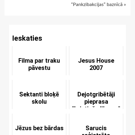
“Pankzibakcijas” baznīcā »
Reading
Ieskaties
Filma par traku
Jesus House
pāvestu
2007
Sektanti bloķē
Dejotgribētāji
skolu
pieprasa
"kristiešu likuma"
atcelšanu
Jēzus bez bārdas
Sarucis