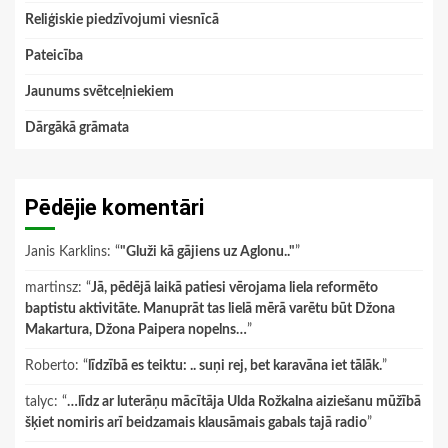
Reliģiskie piedzīvojumi viesnīcā
Pateicība
Jaunums svētceļniekiem
Dārgākā grāmata
Pēdējie komentāri
Janis Karklins
: “
"Gluži kā gājiens uz Aglonu.."
”
martinsz
: “
Jā, pēdējā laikā patiesi vērojama liela reformēto
baptistu aktivitāte. Manuprāt tas lielā mērā varētu būt Džona
Makartura, Džona Paipera nopelns…
”
Roberto
: “
līdzībā es teiktu: .. suņi rej, bet karavāna iet tālāk.
”
talyc
: “
…līdz ar luterāņu mācītāja Ulda Rožkalna aiziešanu mūžībā
šķiet nomiris arī beidzamais klausāmais gabals tajā radio
”