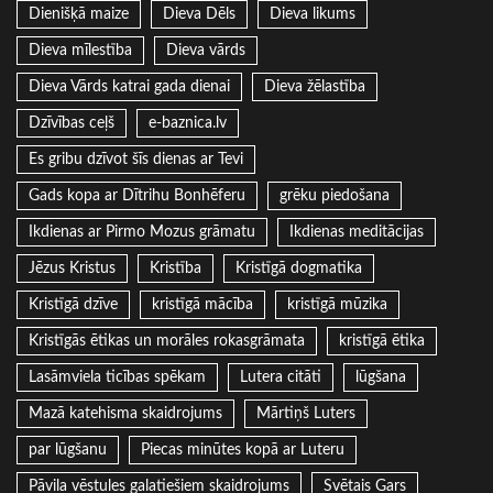
Dienišķā maize
Dieva Dēls
Dieva likums
Dieva mīlestība
Dieva vārds
Dieva Vārds katrai gada dienai
Dieva žēlastība
Dzīvības ceļš
e-baznica.lv
Es gribu dzīvot šīs dienas ar Tevi
Gads kopa ar Dītrihu Bonhēferu
grēku piedošana
Ikdienas ar Pirmo Mozus grāmatu
Ikdienas meditācijas
Jēzus Kristus
Kristība
Kristīgā dogmatika
Kristīgā dzīve
kristīgā mācība
kristīgā mūzika
Kristīgās ētikas un morāles rokasgrāmata
kristīgā ētika
Lasāmviela ticības spēkam
Lutera citāti
lūgšana
Mazā katehisma skaidrojums
Mārtiņš Luters
par lūgšanu
Piecas minūtes kopā ar Luteru
Pāvila vēstules galatiešiem skaidrojums
Svētais Gars