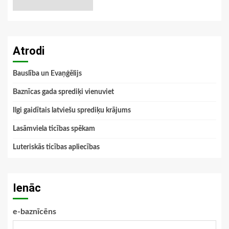
Atrodi
Bauslība un Evaņģēlijs
Baznīcas gada sprediķi vienuviet
Ilgi gaidītais latviešu sprediķu krājums
Lasāmviela ticības spēkam
Luteriskās ticības apliecības
Ienāc
e-baznīcēns