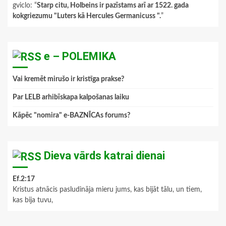
gviclo
: “
Starp citu, Holbeins ir pazīstams arī ar 1522. gada
kokgriezumu "Luters kā Hercules Germanicuss ".
”
e – POLEMIKA
Vai kremēt mirušo ir kristīga prakse?
Par LELB arhibīskapa kalpošanas laiku
Kāpēc "nomira" e-BAZNĪCAs forums?
Dieva vārds katrai dienai
Ef.2:17
Kristus atnācis pasludināja mieru jums, kas bijāt tālu, un tiem,
kas bija tuvu,