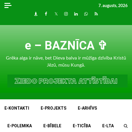
Skip
7. augusts, 2026
to
Draugiem
Facebook
Twitter
Instagram
LinkedIn
whatsapp
RSS
content
e – BAZNĪCA ✞
Grēka alga ir nāve, bet Dieva balva ir mūžīga dzīvība Kristū
Jēzū, mūsu Kungā.
E-KONTAKTI
E-PROJEKTS
E-ARHĪVS
E-POLEMIKA
E-BĪBELE
E-TICĪBA
E-LTA