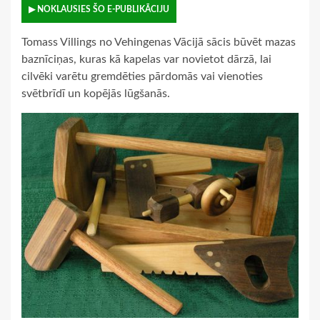
▶ NOKLAUSIES ŠO E-PUBLIKĀCIJU
Tomass Villings no Vehingenas Vācijā sācis būvēt mazas
baznīciņas, kuras kā kapelas var novietot dārzā, lai
cilvēki varētu gremdēties pārdomās vai vienoties
svētbrīdī un kopējās lūgšanās.