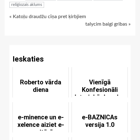
reliģiozais aklums
Continue
« Katoļu draudžu cīņa pret ķirbjiem
talycim baigi gribas »
Reading
Ieskaties
Roberto vārda
Vienīgā
diena
Konfesionāli
luteriskā draudze
Latvijā
e-minence un e-
e-BAZNICAs
xelence aiziet e-
versija 1.0
meritūrā