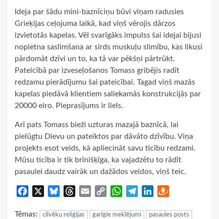
Ideja par šādu mini-baznīciņu būvi viņam radusies
Grieķijas ceļojuma laikā, kad viņš vērojis dārzos
izvietotās kapelas. Vēl svarīgāks impulss šai idejai bijusi
nopietna saslimšana ar sirds muskuļu slimību, kas likusi
pārdomāt dzīvi un to, ka tā var pēkšņi pārtrūkt.
Pateicībā par izveseļošanos Tomass gribējis radīt
redzamu pierādījumu šai pateicībai. Tagad viņš mazās
kapelas piedāvā klientiem saliekamās konstrukcijās par
20000 eiro. Pieprasījums ir liels.
Arī pats Tomass bieži uzturas mazajā baznīcā, lai
pielūgtu Dievu un pateiktos par dāvāto dzīvību. Viņa
projekts esot veids, kā apliecināt savu ticību redzami.
Mūsu ticība ir tik brīnišķīga, ka vajadzētu to rādīt
pasaulei daudz vairāk un dažādos veidos, viņš teic.
Facebook
X
Bluesky
Threads
Email
Copy
WhatsApp
Telegram
LinkedIn
Draugiem
Link
Tēmas:
cilvēku reliģijas
garīgie meklējumi
pasaules posts