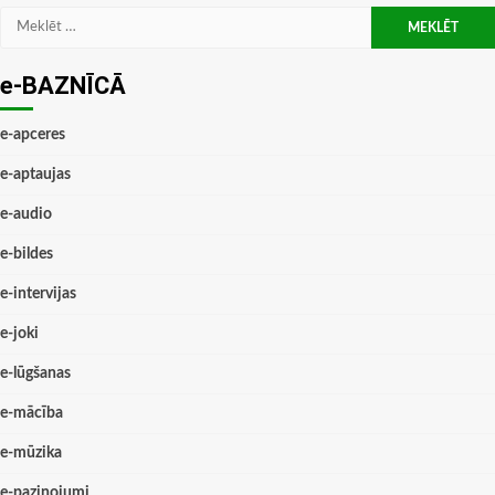
Meklēt:
e-BAZNĪCĀ
e-apceres
e-aptaujas
e-audio
e-bildes
e-intervijas
e-joki
e-lūgšanas
e-mācība
e-mūzika
e-paziņojumi