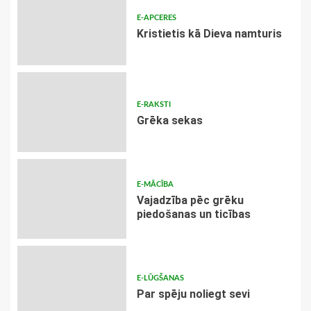
E-APCERES
Kristietis kā Dieva namturis
E-RAKSTI
Grēka sekas
E-MĀCĪBA
Vajadzība pēc grēku
piedošanas un ticības
E-LŪGŠANAS
Par spēju noliegt sevi