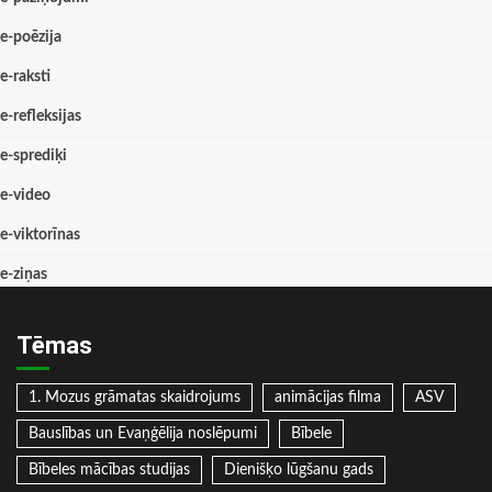
e-poēzija
e-raksti
e-refleksijas
e-sprediķi
e-video
e-viktorīnas
e-ziņas
Tēmas
1. Mozus grāmatas skaidrojums
animācijas filma
ASV
Bauslības un Evaņģēlija noslēpumi
Bībele
Bībeles mācības studijas
Dienišķo lūgšanu gads