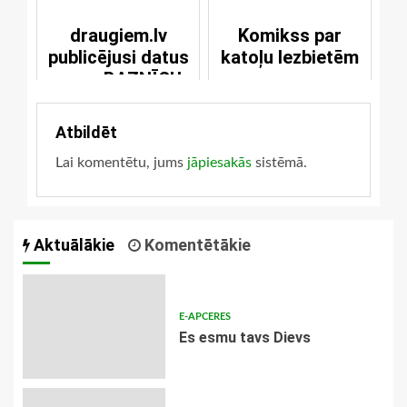
draugiem.lv
Komikss par
publicējusi datus
katoļu lezbietēm
par e-BAZNĪCU
Atbildēt
Lai komentētu, jums
jāpiesakās
sistēmā.
Aktuālākie
Komentētākie
E-APCERES
Es esmu tavs Dievs