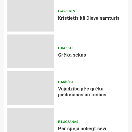
E-APCERES
Kristietis kā Dieva namturis
E-RAKSTI
Grēka sekas
E-MĀCĪBA
Vajadzība pēc grēku
piedošanas un ticības
E-LŪGŠANAS
Par spēju noliegt sevi