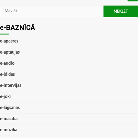
Meklēt:
e-BAZNĪCĀ
e-apceres
e-aptaujas
e-audio
e-bildes
e-intervijas
e-joki
e-lūgšanas
e-mācība
e-mūzika