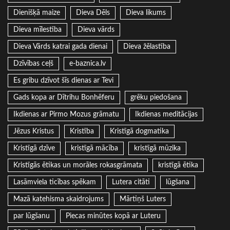
Dienišķā maize
Dieva Dēls
Dieva likums
Dieva mīlestība
Dieva vārds
Dieva Vārds katrai gada dienai
Dieva žēlastība
Dzīvības ceļš
e-baznica.lv
Es gribu dzīvot šīs dienas ar Tevi
Gads kopa ar Dītrihu Bonhēferu
grēku piedošana
Ikdienas ar Pirmo Mozus grāmatu
Ikdienas meditācijas
Jēzus Kristus
Kristība
Kristīgā dogmatika
Kristīgā dzīve
kristīgā mācība
kristīgā mūzika
Kristīgās ētikas un morāles rokasgrāmata
kristīgā ētika
Lasāmviela ticības spēkam
Lutera citāti
lūgšana
Mazā katehisma skaidrojums
Mārtiņš Luters
par lūgšanu
Piecas minūtes kopā ar Luteru