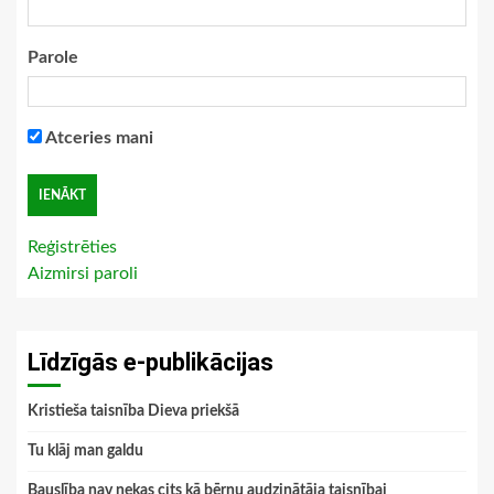
Parole
Atceries mani
Reģistrēties
Aizmirsi paroli
Līdzīgās e-publikācijas
Kristieša taisnība Dieva priekšā
Tu klāj man galdu
Bauslība nav nekas cits kā bērnu audzinātāja taisnībai