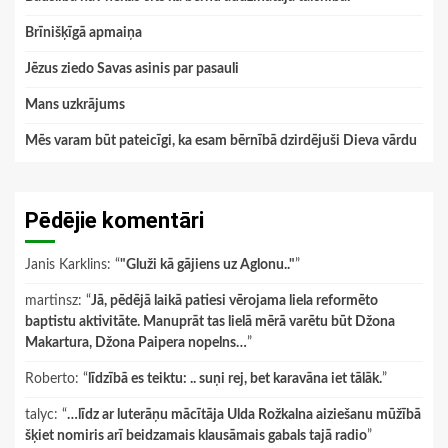
Brīnišķīgā apmaiņa
Jēzus ziedo Savas asinis par pasauli
Mans uzkrājums
Mēs varam būt pateicīgi, ka esam bērnībā dzirdējuši Dieva vārdu
Pēdējie komentāri
Janis Karklins
: “
"Gluži kā gājiens uz Aglonu.."
”
martinsz
: “
Jā, pēdējā laikā patiesi vērojama liela reformēto
baptistu aktivitāte. Manuprāt tas lielā mērā varētu būt Džona
Makartura, Džona Paipera nopelns…
”
Roberto
: “
līdzībā es teiktu: .. suņi rej, bet karavāna iet tālāk.
”
talyc
: “
…līdz ar luterāņu mācītāja Ulda Rožkalna aiziešanu mūžībā
šķiet nomiris arī beidzamais klausāmais gabals tajā radio
”