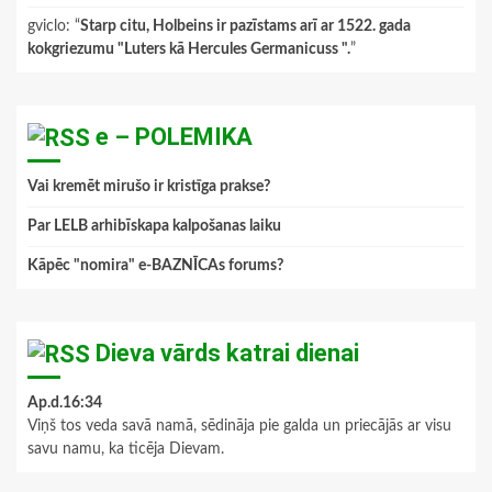
gviclo
: “
Starp citu, Holbeins ir pazīstams arī ar 1522. gada
kokgriezumu "Luters kā Hercules Germanicuss ".
”
e – POLEMIKA
Vai kremēt mirušo ir kristīga prakse?
Par LELB arhibīskapa kalpošanas laiku
Kāpēc "nomira" e-BAZNĪCAs forums?
Dieva vārds katrai dienai
Ap.d.16:34
Viņš tos veda savā namā, sēdināja pie galda un priecājās ar visu
savu namu, ka ticēja Dievam.