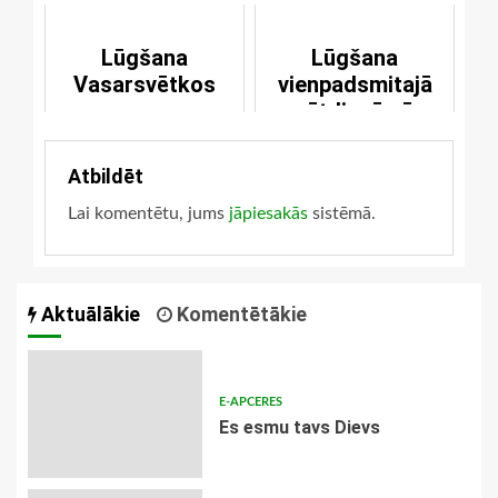
svētās Trijādības
svētkiem
Lūgšana
Lūgšana
Vasarsvētkos
vienpadsmitajā
svētdienā pēc
svētās Trijādības
svētkiem
Atbildēt
Lai komentētu, jums
jāpiesakās
sistēmā.
Aktuālākie
Komentētākie
E-APCERES
Es esmu tavs Dievs