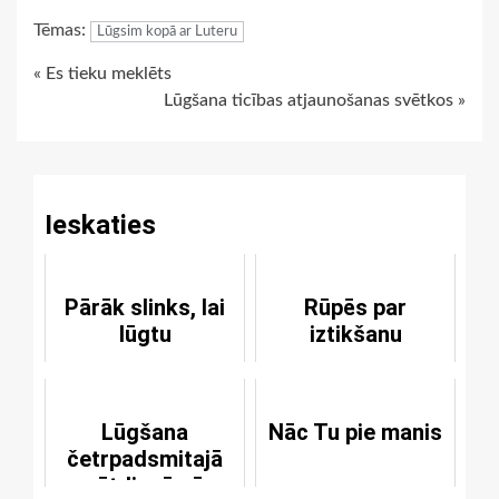
Link
Tēmas:
Lūgsim kopā ar Luteru
Continue
« Es tieku meklēts
Lūgšana ticības atjaunošanas svētkos »
Reading
Ieskaties
Pārāk slinks, lai
Rūpēs par
lūgtu
iztikšanu
Lūgšana
Nāc Tu pie manis
četrpadsmitajā
svētdienā pēc