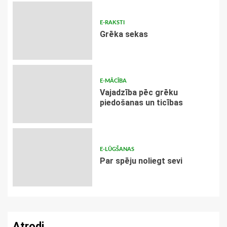
E-RAKSTI
Grēka sekas
E-MĀCĪBA
Vajadzība pēc grēku
piedošanas un ticības
E-LŪGŠANAS
Par spēju noliegt sevi
Atrodi