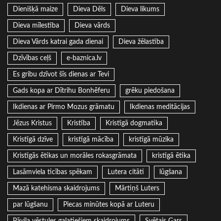
Dienišķā maize
Dieva Dēls
Dieva likums
Dieva mīlestība
Dieva vārds
Dieva Vārds katrai gada dienai
Dieva žēlastība
Dzīvības ceļš
e-baznica.lv
Es gribu dzīvot šīs dienas ar Tevi
Gads kopa ar Dītrihu Bonhēferu
grēku piedošana
Ikdienas ar Pirmo Mozus grāmatu
Ikdienas meditācijas
Jēzus Kristus
Kristība
Kristīgā dogmatika
Kristīgā dzīve
kristīgā mācība
kristīgā mūzika
Kristīgās ētikas un morāles rokasgrāmata
kristīgā ētika
Lasāmviela ticības spēkam
Lutera citāti
lūgšana
Mazā katehisma skaidrojums
Mārtiņš Luters
par lūgšanu
Piecas minūtes kopā ar Luteru