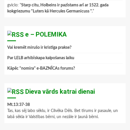
gviclo
: “
Starp citu, Holbeins ir pazīstams arī ar 1522. gada
kokgriezumu "Luters kā Hercules Germanicuss ".
”
e – POLEMIKA
Vai kremēt mirušo ir kristīga prakse?
Par LELB arhibīskapa kalpošanas laiku
Kāpēc "nomira" e-BAZNĪCAs forums?
Dieva vārds katrai dienai
Mt.13:37-38
Tas, kas sēj labo sēklu, ir Cilvēka Dēls. Bet tīrums ir pasaule, un
labā sēkla ir Valstības bērni, un nezāle ir ļaunā bērni.