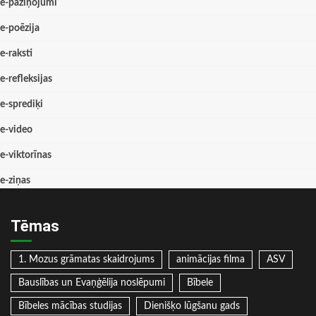
e-paziņojumi
e-poēzija
e-raksti
e-refleksijas
e-sprediķi
e-video
e-viktorīnas
e-ziņas
Tēmas
1. Mozus grāmatas skaidrojums
animācijas filma
ASV
Bauslības un Evaņģēlija noslēpumi
Bībele
Bībeles mācības studijas
Dienišķo lūgšanu gads