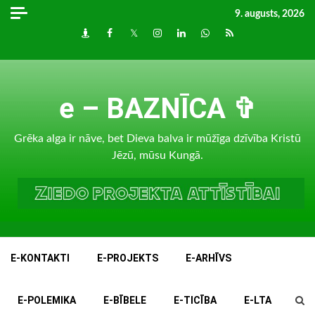
Skip
9. augusts, 2026
to
Draugiem
Facebook
Twitter
Instagram
LinkedIn
whatsapp
RSS
content
e – BAZNĪCA ✞
Grēka alga ir nāve, bet Dieva balva ir mūžīga dzīvība Kristū
Jēzū, mūsu Kungā.
E-KONTAKTI
E-PROJEKTS
E-ARHĪVS
E-POLEMIKA
E-BĪBELE
E-TICĪBA
E-LTA