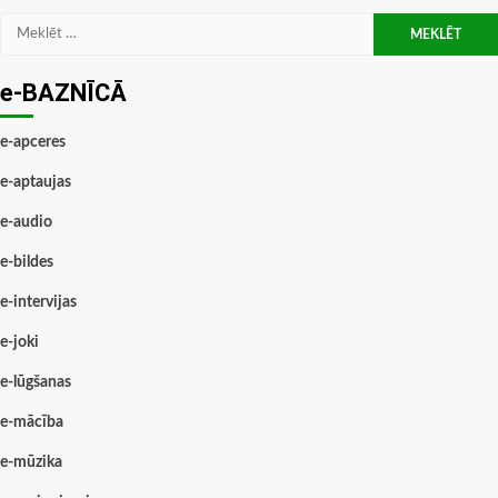
Meklēt:
e-BAZNĪCĀ
e-apceres
e-aptaujas
e-audio
e-bildes
e-intervijas
e-joki
e-lūgšanas
e-mācība
e-mūzika