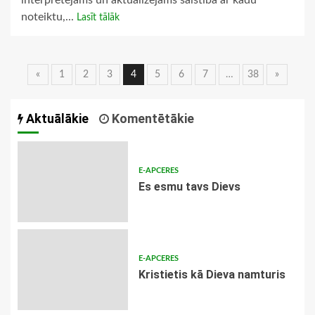
interpretējams un aktualizējams saistībā ar kādu
noteiktu,...
Lasīt tālāk
Ziņu
«
1
2
3
4
5
6
7
…
38
»
navigācija
Aktuālākie
Komentētākie
E-APCERES
Es esmu tavs Dievs
E-APCERES
Kristietis kā Dieva namturis