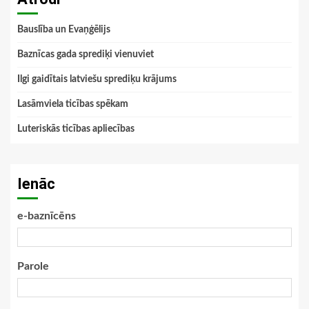
Bauslība un Evaņģēlijs
Baznīcas gada sprediķi vienuviet
Ilgi gaidītais latviešu sprediķu krājums
Lasāmviela ticības spēkam
Luteriskās ticības apliecības
Ienāc
e-baznīcēns
Parole