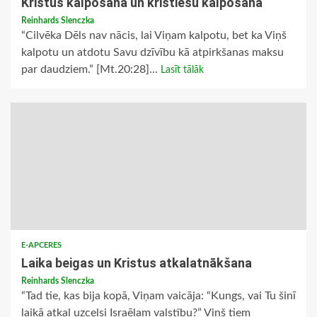
Kristus kalpošana un kristiešu kalpošana
Reinhards Slenczka
“Cilvēka Dēls nav nācis, lai Viņam kalpotu, bet ka Viņš
kalpotu un atdotu Savu dzīvību kā atpirkšanas maksu
par daudziem.” [Mt.20:28]...
Lasīt tālāk
E-APCERES
Laika beigas un Kristus atkalatnākšana
Reinhards Slenczka
“Tad tie, kas bija kopā, Viņam vaicāja: “Kungs, vai Tu šinī
laikā atkal uzcelsi Israēlam valstību?” Viņš tiem