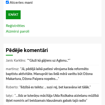
Atceries mani
Reģistrēties
Aizmirsi paroli
Pēdējie komentāri
Janis Karklins
: “
"Gluži kā gājiens uz Aglonu.."
”
martinsz
: “
Jā, pēdējā laikā patiesi vērojama liela reformēto
baptistu aktivitāte. Manuprāt tas lielā mērā varētu būt Džona
Makartura, Džona Paipera nopelns…
”
Roberto
: “
līdzībā es teiktu: .. suņi rej, bet karavāna iet tālāk.
”
talyc
: “
…līdz ar luterāņu mācītāja Ulda Rožkalna aiziešanu mūžībā
šķiet nomiris arī beidzamais klausāmais gabals tajā radio
”