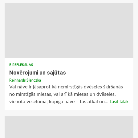
E-REFLEKSIJAS
Novērojumi un sajūtas
Reinhards Slenczka
Vai nāve ir jāsaprot kā nemirstīgās dvēseles šķiršanās
no mirstīgās miesas, vai arī kā miesas un dvēseles,
vienota veseluma, kopīga nāve – tas atkal un...
Lasīt tālāk