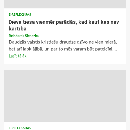
E-REFLEKSIJAS
Dieva tiesa vienmēr parādās, kad kaut kas nav
kārtībā
Reinhards Slenczka
Daudzās valstīs kristiešu draudze dzīvo ne vien mierā,
bet arī labklājībā, un par to mēs varam būt pateicīgi....
Lasīt tālāk
E-REFLEKSIJAS