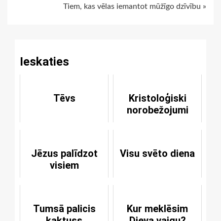
Tiem, kas vēlas iemantot mūžīgo dzīvību »
Reading
Ieskaties
Tēvs
Kristoloģiski
norobežojumi
Jēzus palīdzot
Visu svēto diena
visiem
Tumsā palicis
Kur meklēsim
kaktuss
Dieva vaigu?