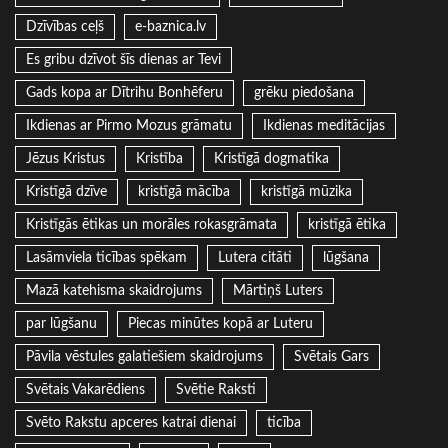
Dzīvības ceļš
e-baznica.lv
Es gribu dzīvot šīs dienas ar Tevi
Gads kopa ar Dītrihu Bonhēferu
grēku piedošana
Ikdienas ar Pirmo Mozus grāmatu
Ikdienas meditācijas
Jēzus Kristus
Kristība
Kristīgā dogmatika
Kristīgā dzīve
kristīgā mācība
kristīgā mūzika
Kristīgās ētikas un morāles rokasgrāmata
kristīgā ētika
Lasāmviela ticības spēkam
Lutera citāti
lūgšana
Mazā katehisma skaidrojums
Mārtiņš Luters
par lūgšanu
Piecas minūtes kopā ar Luteru
Pāvila vēstules galatiešiem skaidrojums
Svētais Gars
Svētais Vakarēdiens
Svētie Raksti
Svēto Rakstu apceres katrai dienai
ticība