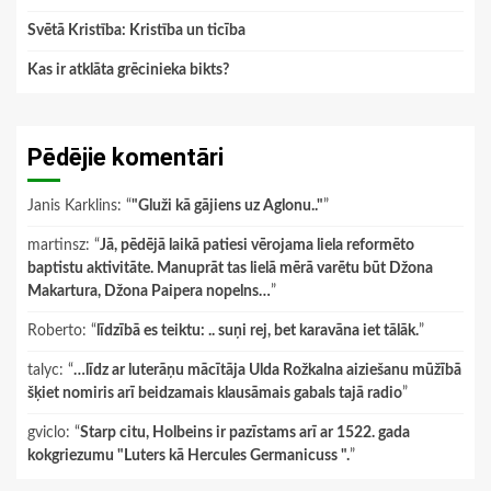
Svētā Kristība: Kristība un ticība
Kas ir atklāta grēcinieka bikts?
Pēdējie komentāri
Janis Karklins
: “
"Gluži kā gājiens uz Aglonu.."
”
martinsz
: “
Jā, pēdējā laikā patiesi vērojama liela reformēto
baptistu aktivitāte. Manuprāt tas lielā mērā varētu būt Džona
Makartura, Džona Paipera nopelns…
”
Roberto
: “
līdzībā es teiktu: .. suņi rej, bet karavāna iet tālāk.
”
talyc
: “
…līdz ar luterāņu mācītāja Ulda Rožkalna aiziešanu mūžībā
šķiet nomiris arī beidzamais klausāmais gabals tajā radio
”
gviclo
: “
Starp citu, Holbeins ir pazīstams arī ar 1522. gada
kokgriezumu "Luters kā Hercules Germanicuss ".
”