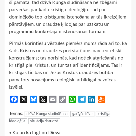
šī pamata, tad dzīvā Kunga sludināšana neizbēgami
pārvēršas par kādu kristīgu ideoloģiju. Tad par
dominējošo top kristīguma īstenošana ar tās ikreizējiem
pārstāvjiem, un draudze ķildojas par uzskatu un
programmu konkrētajām īstenošanas formām.
Pirmās korintiešu vēstules piemērs mums rāda arī to, ka
šāds Kristus un draudzes pretstatījums nav teorētiski
konstruējams; tas norisinās, kad notiek atgriešanās no
kristīgā pie Kristus, un tur tas arī identificējams. Tas ir
kristīgās ticības un Jēzus Kristus draudzes būtībā
pamatots nosacījums teoloģiski atbildīgai baznīcas
izvēlei.
Facebook
X
Bluesky
Threads
Email
Copy
WhatsApp
Telegram
LinkedIn
Draugiem
Link
Tēmas:
dzīvā Kunga sludināšana
garīgā dzīve
kristīga
ideoloģija
situācija draudzē
Continue
« Ko un kā lūgt no Dieva