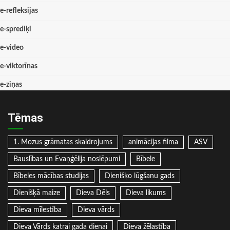
e-refleksijas
e-sprediķi
e-video
e-viktorīnas
e-ziņas
Tēmas
1. Mozus grāmatas skaidrojums
animācijas filma
ASV
Bauslības un Evaņģēlija noslēpumi
Bībele
Bībeles mācības studijas
Dienišķo lūgšanu gads
Dienišķā maize
Dieva Dēls
Dieva likums
Dieva mīlestība
Dieva vārds
Dieva Vārds katrai gada dienai
Dieva žēlastība