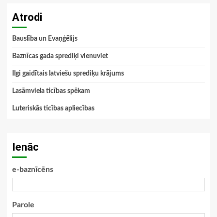
Atrodi
Bauslība un Evaņģēlijs
Baznīcas gada sprediķi vienuviet
Ilgi gaidītais latviešu sprediķu krājums
Lasāmviela ticības spēkam
Luteriskās ticības apliecības
Ienāc
e-baznīcēns
Parole