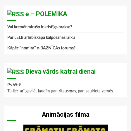
e – POLEMIKA
Vai kremēt mirušo ir kristīga prakse?
Par LELB arhibīskapa kalpošanas laiku
Kāpēc "nomira" e-BAZNĪCAs forums?
Dieva vārds katrai dienai
Ps.65:9
Tu liec arī gavilēt ļaudīm gan rītausmas, gan saulrieta zemēs.
Animācijas filma