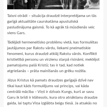
Taisni otrādi – situācija draudzē interpretējama un tās
garīgā aktualitāte caurskatāma apustuliskā
pasludinājuma gaismā. To kā agrāk tā mūsdienās veic
viens Gars.
Tādējādi hermeneitisko problēmu vietā, kas formulētas
jautājumos par Rakstu vārdu, liekami pneimatiskie
fenomeni, kurus draudzē atklāj Rakstu vārds. Konflikti
kristietībā personu un virzienu starpā risināmi, meklējot
pamatojumu pašā Kristū; tas ir tad, kad notiek
atgriešanās – prāta mainīšanās un grēku nožēla.
Jēzus Kristus kā pamats draudzes garīgajā dzīvē nav
tikai kaut kāds formulējums vai princips, vai kāda
centrālā mācība – Viņš ir dzīvais Kungs, kurš ar savu
Garu ik brīdi ir klātesošs, kura otro atnākšanu draudze
gaida, lai taptu Viņa izglābta beigu tiesā. Ja atsakās no