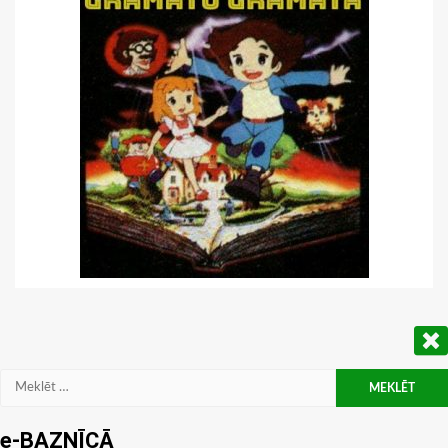
Meklēt:
e-BAZNĪCĀ