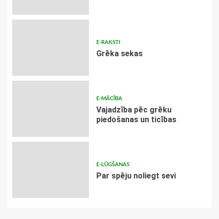
E-RAKSTI
Grēka sekas
E-MĀCĪBA
Vajadzība pēc grēku
piedošanas un ticības
E-LŪGŠANAS
Par spēju noliegt sevi