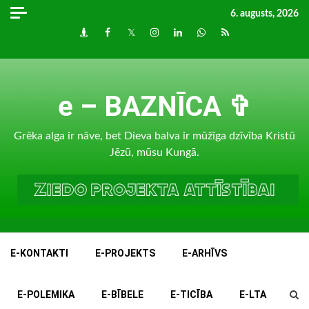
Skip
6. augusts, 2026
to
Draugiem
Facebook
Twitter
Instagram
LinkedIn
whatsapp
RSS
content
e – BAZNĪCA ✞
Grēka alga ir nāve, bet Dieva balva ir mūžīga dzīvība Kristū
Jēzū, mūsu Kungā.
E-KONTAKTI
E-PROJEKTS
E-ARHĪVS
E-POLEMIKA
E-BĪBELE
E-TICĪBA
E-LTA