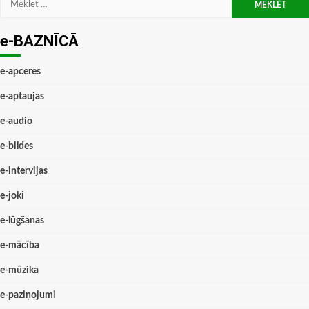
e-BAZNĪCĀ
e-apceres
e-aptaujas
e-audio
e-bildes
e-intervijas
e-joki
e-lūgšanas
e-mācība
e-mūzika
e-paziņojumi