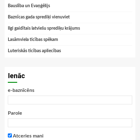
Bauslība un Evaņģēlijs
Baznīcas gada sprediķi vienuviet
Ilgi gaidītais latviešu sprediķu krājums
Lasāmviela ticības spēkam
Luteriskās ticības apliecības
Ienāc
e-baznīcēns
Parole
Atceries mani