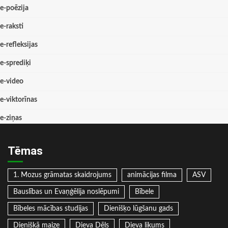
e-poēzija
e-raksti
e-refleksijas
e-sprediķi
e-video
e-viktorīnas
e-ziņas
Tēmas
1. Mozus grāmatas skaidrojums
animācijas filma
ASV
Bauslības un Evaņģēlija noslēpumi
Bībele
Bībeles mācības studijas
Dienišķo lūgšanu gads
Dienišķā maize
Dieva Dēls
Dieva likums