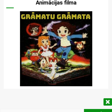
Animācijas filma
Meklēt: