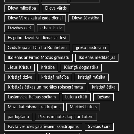
Dieva mīlestība
Dieva vārds
Dieva Vārds katrai gada dienai
Dieva žēlastība
Dzīvības ceļš
e-baznica.lv
Es gribu dzīvot šīs dienas ar Tevi
Gads kopa ar Dītrihu Bonhēferu
grēku piedošana
Ikdienas ar Pirmo Mozus grāmatu
Ikdienas meditācijas
Jēzus Kristus
Kristība
Kristīgā dogmatika
Kristīgā dzīve
kristīgā mācība
kristīgā mūzika
Kristīgās ētikas un morāles rokasgrāmata
kristīgā ētika
Lasāmviela ticības spēkam
Lutera citāti
lūgšana
Mazā katehisma skaidrojums
Mārtiņš Luters
par lūgšanu
Piecas minūtes kopā ar Luteru
Pāvila vēstules galatiešiem skaidrojums
Svētais Gars