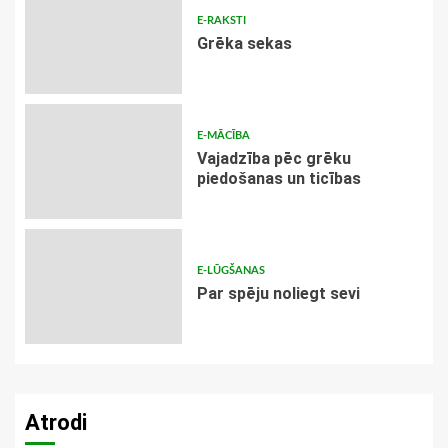
E-RAKSTI
Grēka sekas
E-MĀCĪBA
Vajadzība pēc grēku
piedošanas un ticības
E-LŪGŠANAS
Par spēju noliegt sevi
Atrodi