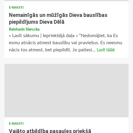
E-RAKSTI
Nemainīgās un mūžīgās Dieva bauslības
piepildījums Dieva Dēlā
Reinhards Slenczka
« Lasīt sākumu | Iepriekšējā daļa » “Nedomājiet, ka Es
esmu atnācis atmest bauslību vai praviešus. Es neesmu
nācis tos atmest, bet piepildīt. Jo patiesi...
Lasīt tālāk
E-RAKSTI
Vajāto atbildība pasaules priekšā