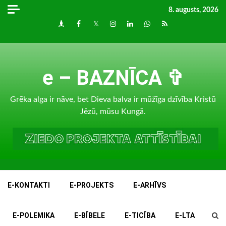
Skip
8. augusts, 2026
to
Draugiem
Facebook
Twitter
Instagram
LinkedIn
whatsapp
RSS
content
e – BAZNĪCA ✞
Grēka alga ir nāve, bet Dieva balva ir mūžīga dzīvība Kristū
Jēzū, mūsu Kungā.
E-KONTAKTI
E-PROJEKTS
E-ARHĪVS
E-POLEMIKA
E-BĪBELE
E-TICĪBA
E-LTA