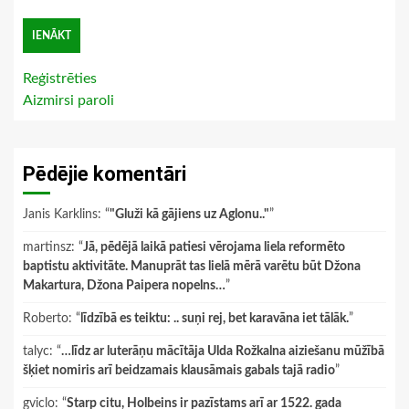
Reģistrēties
Aizmirsi paroli
Pēdējie komentāri
Janis Karklins
: “
"Gluži kā gājiens uz Aglonu.."
”
martinsz
: “
Jā, pēdējā laikā patiesi vērojama liela reformēto
baptistu aktivitāte. Manuprāt tas lielā mērā varētu būt Džona
Makartura, Džona Paipera nopelns…
”
Roberto
: “
līdzībā es teiktu: .. suņi rej, bet karavāna iet tālāk.
”
talyc
: “
…līdz ar luterāņu mācītāja Ulda Rožkalna aiziešanu mūžībā
šķiet nomiris arī beidzamais klausāmais gabals tajā radio
”
gviclo
: “
Starp citu, Holbeins ir pazīstams arī ar 1522. gada