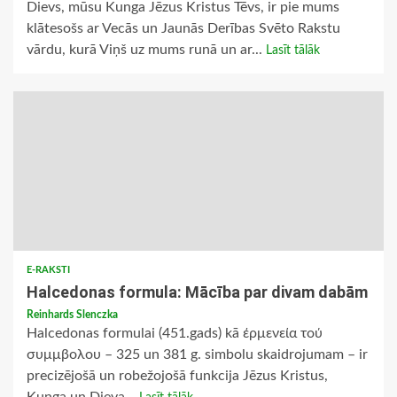
Dievs, mūsu Kunga Jēzus Kristus Tēvs, ir pie mums
klātesošs ar Vecās un Jaunās Derības Svēto Rakstu
vārdu, kurā Viņš uz mums runā un ar...
Lasīt tālāk
E-RAKSTI
Halcedonas formula: Mācība par divam dabām
Reinhards Slenczka
Halcedonas formulai (451.gads) kā έρμενεία τού
συμμβολου – 325 un 381 g. simbolu skaidrojumam – ir
precizējošā un robežojošā funkcija Jēzus Kristus,