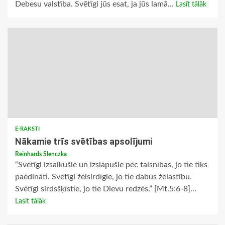
Debesu valstība. Svētīgi jūs esat, ja jūs lamā...
Lasīt tālāk
E-RAKSTI
Nākamie trīs svētības apsolījumi
Reinhards Slenczka
“Svētīgi izsalkušie un izslāpušie pēc taisnības, jo tie tiks
paēdināti. Svētīgi žēlsirdīgie, jo tie dabūs žēlastību.
Svētīgi sirdsšķīstie, jo tie Dievu redzēs.” [Mt.5:6-8]...
Lasīt tālāk