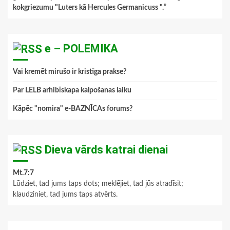
kokgriezumu "Luters kā Hercules Germanicuss ".
”
e – POLEMIKA
Vai kremēt mirušo ir kristīga prakse?
Par LELB arhibīskapa kalpošanas laiku
Kāpēc "nomira" e-BAZNĪCAs forums?
Dieva vārds katrai dienai
Mt.7:7
Lūdziet, tad jums taps dots; meklējiet, tad jūs atradīsit;
klaudziniet, tad jums taps atvērts.