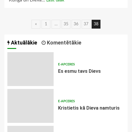
Kunga un Dieva...
Lasīt tālāk
Ziņu
«
1
…
35
36
37
38
navigācija
Aktuālākie
Komentētākie
E-APCERES
Es esmu tavs Dievs
E-APCERES
Kristietis kā Dieva namturis