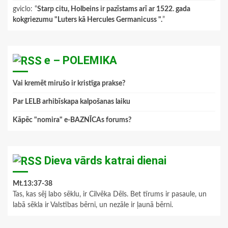
gviclo
: “
Starp citu, Holbeins ir pazīstams arī ar 1522. gada
kokgriezumu "Luters kā Hercules Germanicuss ".
”
e – POLEMIKA
Vai kremēt mirušo ir kristīga prakse?
Par LELB arhibīskapa kalpošanas laiku
Kāpēc "nomira" e-BAZNĪCAs forums?
Dieva vārds katrai dienai
Mt.13:37-38
Tas, kas sēj labo sēklu, ir Cilvēka Dēls. Bet tīrums ir pasaule, un
labā sēkla ir Valstības bērni, un nezāle ir ļaunā bērni.