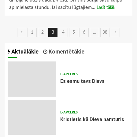
un bija ielūdzis daudz viesu. Un viņš sūtīja savu kalpu
ap mielasta stundu, lai sacītu lūgtajiem...
Lasīt tālāk
Ziņu
«
1
2
3
4
5
6
…
38
»
navigācija
Aktuālākie
Komentētākie
E-APCERES
Es esmu tavs Dievs
E-APCERES
Kristietis kā Dieva namturis