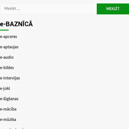
Meklēt:
e-BAZNĪCĀ
e-apceres
e-aptaujas
e-audio
e-bildes
e-intervijas
e-joki
e-lūgšanas
e-mācība
e-mūzika