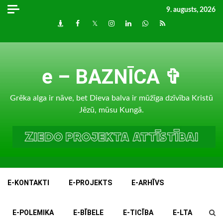
Skip
9. augusts, 2026
to
Draugiem
Facebook
Twitter
Instagram
LinkedIn
whatsapp
RSS
content
e – BAZNĪCA ✞
Grēka alga ir nāve, bet Dieva balva ir mūžīga dzīvība Kristū
Jēzū, mūsu Kungā.
E-KONTAKTI
E-PROJEKTS
E-ARHĪVS
E-POLEMIKA
E-BĪBELE
E-TICĪBA
E-LTA