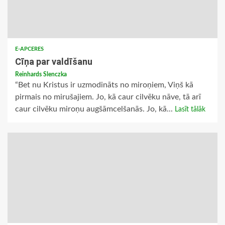
E-APCERES
Cīņa par valdīšanu
Reinhards Slenczka
“Bet nu Kristus ir uzmodināts no miroņiem, Viņš kā
pirmais no mirušajiem. Jo, kā caur cilvēku nāve, tā arī
caur cilvēku miroņu augšāmcelšanās. Jo, kā...
Lasīt tālāk