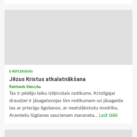
E-REFLEKSIJAS
Jēzus Kristus atkalatnākšana
Reinhards Slenczka
Tas ir pēdējo laiku izšķirošais notikums. Kristīgajai
draudzei ir jāsagatavojas šim notikumam un jāsagaida
tas ar priecīgu ilgošanos, ar neatslābstošu modrību.
Aramiešu lūgšanas saucienam maranata...
Lasīt tālāk