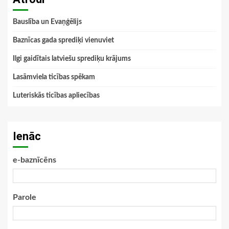
Bauslība un Evaņģēlijs
Baznīcas gada sprediķi vienuviet
Ilgi gaidītais latviešu sprediķu krājums
Lasāmviela ticības spēkam
Luteriskās ticības apliecības
Ienāc
e-baznīcēns
Parole