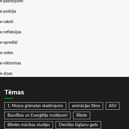
e-paziņojumi
e-poēzija
e-raksti
e-refleksijas
e-sprediķi
e-video
e-viktorīnas
e-ziņas
Tēmas
1. Mozus grāmatas skaidrojums
animācijas filma
ASV
Bauslības un Evaņģēlija noslēpumi
Bībele
Bībeles mācības studijas
Dienišķo lūgšanu gads