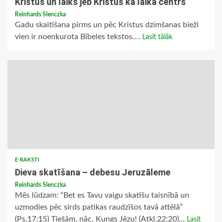
Kristus un laiks jeb Kristus kā laika centrs
Reinhards Slenczka
Gadu skaitīšana pirms un pēc Kristus dzimšanas bieži
vien ir noenkurota Bībeles tekstos....
Lasīt tālāk
E-RAKSTI
Dieva skatīšana – debesu Jeruzāleme
Reinhards Slenczka
Mēs lūdzam: “Bet es Tavu vaigu skatīšu taisnībā un
uzmodies pēc sirds patikas raudzīšos tavā attēlā”
(Ps.17:15) Tiešām, nāc, Kungs Jēzu! (Atkl.22:20)...
Lasīt