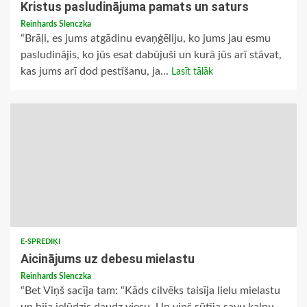
Kristus pasludinājuma pamats un saturs
Reinhards Slenczka
“Brāļi, es jums atgādinu evaņģēliju, ko jums jau esmu
pasludinājis, ko jūs esat dabūjuši un kurā jūs arī stāvat,
kas jums arī dod pestīšanu, ja...
Lasīt tālāk
E-SPREDIĶI
Aicinājums uz debesu mielastu
Reinhards Slenczka
“Bet Viņš sacīja tam: “Kāds cilvēks taisīja lielu mielastu