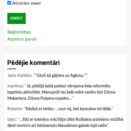
Atceries mani
Reģistrēties
Aizmirsi paroli
Pēdējie komentāri
Janis Karklins
: “
"Gluži kā gājiens uz Aglonu.."
”
martinsz
: “
Jā, pēdējā laikā patiesi vērojama liela reformēto
baptistu aktivitāte. Manuprāt tas lielā mērā varētu būt Džona
Makartura, Džona Paipera nopelns…
”
Roberto
: “
līdzībā es teiktu: .. suņi rej, bet karavāna iet tālāk.
”
talyc
: “
…līdz ar luterāņu mācītāja Ulda Rožkalna aiziešanu mūžībā
šķiet nomiris arī beidzamais klausāmais gabals tajā radio
”