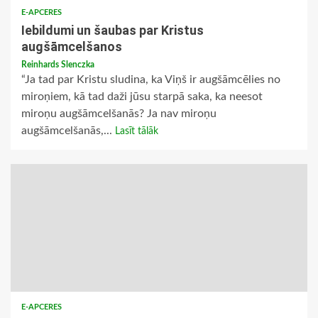
E-APCERES
Iebildumi un šaubas par Kristus
augšāmcelšanos
Reinhards Slenczka
“Ja tad par Kristu sludina, ka Viņš ir augšāmcēlies no
miroņiem, kā tad daži jūsu starpā saka, ka neesot
miroņu augšāmcelšanās? Ja nav miroņu
augšāmcelšanās,...
Lasīt tālāk
E-APCERES