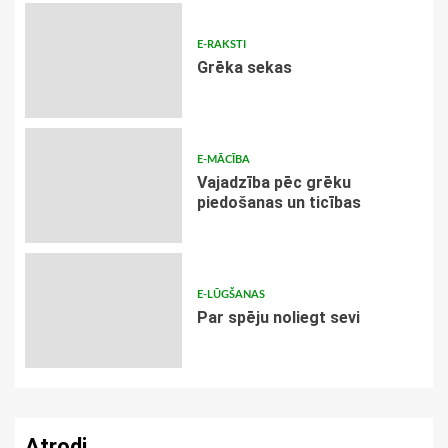
E-RAKSTI
Grēka sekas
E-MĀCĪBA
Vajadzība pēc grēku
piedošanas un ticības
E-LŪGŠANAS
Par spēju noliegt sevi
Atrodi