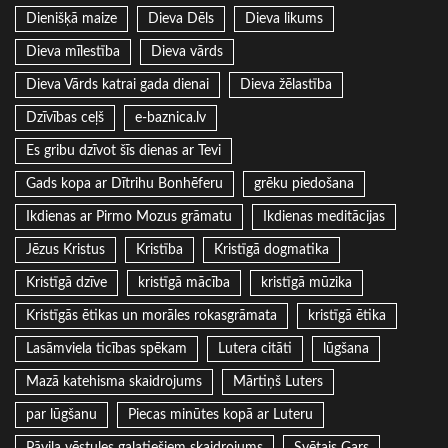
Dienišķā maize
Dieva Dēls
Dieva likums
Dieva mīlestība
Dieva vārds
Dieva Vārds katrai gada dienai
Dieva žēlastība
Dzīvības ceļš
e-baznica.lv
Es gribu dzīvot šīs dienas ar Tevi
Gads kopa ar Dītrihu Bonhēferu
grēku piedošana
Ikdienas ar Pirmo Mozus grāmatu
Ikdienas meditācijas
Jēzus Kristus
Kristība
Kristīgā dogmatika
Kristīgā dzīve
kristīgā mācība
kristīgā mūzika
Kristīgās ētikas un morāles rokasgrāmata
kristīgā ētika
Lasāmviela ticības spēkam
Lutera citāti
lūgšana
Mazā katehisma skaidrojums
Mārtiņš Luters
par lūgšanu
Piecas minūtes kopā ar Luteru