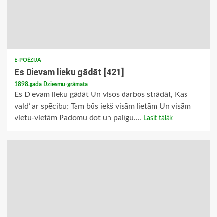
E-POĒZIJA
Es Dievam lieku gādāt [421]
1898.gada Dziesmu-grāmata
Es Dievam lieku gādāt Un visos darbos strādāt, Kas
vald’ ar spēcibu; Tam būs iekš visām lietām Un visām
vietu-vietām Padomu dot un palīgu....
Lasīt tālāk