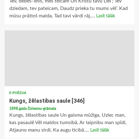
Tev, debes-Tēvs, mēs teicam Un Kristu tavu Dēl’; Tev
dziedam, tev pateicam, Daudz prieka tu mums vēl’. Kad
mūsu prātiņš malda, Tad tavi vārdi rāj,...
Lasīt tālāk
E-POĒZIJA
Kungs, žēlastibas saule [346]
1898.gada Dziesmu-grāmata
Kungs, žēlastibas saule Un gaisma mūžiga, Uzlec man,
kas pasaulē Vēl maldos tumsibā, Ar laipnibu man spīdi,
Atjauno manu sirdi, Ka augu ticibā....
Lasīt tālāk