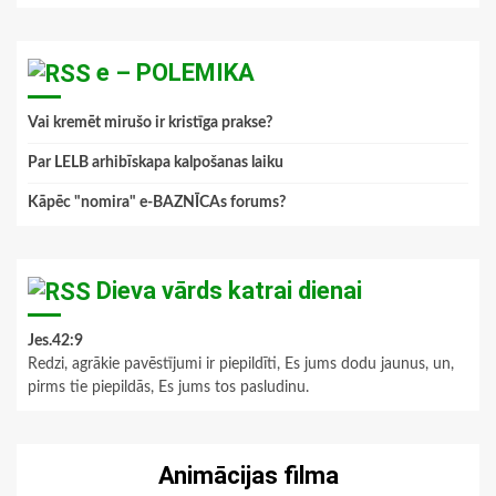
e – POLEMIKA
Vai kremēt mirušo ir kristīga prakse?
Par LELB arhibīskapa kalpošanas laiku
Kāpēc "nomira" e-BAZNĪCAs forums?
Dieva vārds katrai dienai
Jes.42:9
Redzi, agrākie pavēstījumi ir piepildīti, Es jums dodu jaunus, un,
pirms tie piepildās, Es jums tos pasludinu.
Animācijas filma