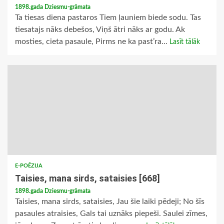
1898.gada Dziesmu-grāmata
Ta tiesas diena pastaros Tiem ļauniem biede sodu. Tas
tiesatajs nāks debešos, Viņš ātri nāks ar godu. Ak
mosties, cieta pasaule, Pirms ne ka past’ra...
Lasīt tālāk
E-POĒZIJA
Taisies, mana sirds, sataisies [668]
1898.gada Dziesmu-grāmata
Taisies, mana sirds, sataisies, Jau šie laiki pēdeji; No šīs
pasaules atraisies, Gals tai uznāks piepeši. Saulei zīmes,