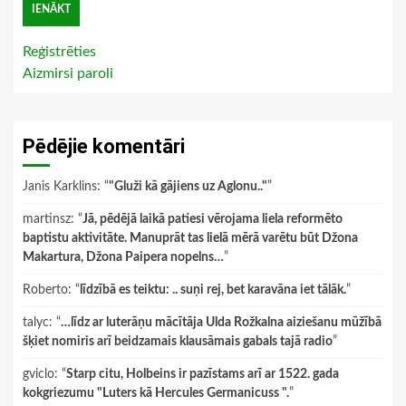
Reģistrēties
Aizmirsi paroli
Pēdējie komentāri
Janis Karklins
: “
"Gluži kā gājiens uz Aglonu.."
”
martinsz
: “
Jā, pēdējā laikā patiesi vērojama liela reformēto
baptistu aktivitāte. Manuprāt tas lielā mērā varētu būt Džona
Makartura, Džona Paipera nopelns…
”
Roberto
: “
līdzībā es teiktu: .. suņi rej, bet karavāna iet tālāk.
”
talyc
: “
…līdz ar luterāņu mācītāja Ulda Rožkalna aiziešanu mūžībā
šķiet nomiris arī beidzamais klausāmais gabals tajā radio
”
gviclo
: “
Starp citu, Holbeins ir pazīstams arī ar 1522. gada
kokgriezumu "Luters kā Hercules Germanicuss ".
”