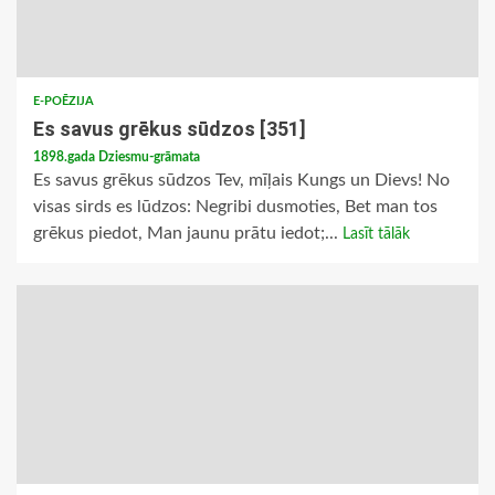
E-POĒZIJA
Es savus grēkus sūdzos [351]
1898.gada Dziesmu-grāmata
Es savus grēkus sūdzos Tev, mīļais Kungs un Dievs! No
visas sirds es lūdzos: Negribi dusmoties, Bet man tos
grēkus piedot, Man jaunu prātu iedot;...
Lasīt tālāk