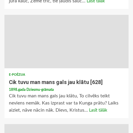
jūra kauc, Zeme trīc, tie ļaudis sauc...
Lasīt tālāk
E-POĒZIJA
Cik tuvu man mans gals jau klātu [628]
1898.gada Dziesmu-grāmata
Cik tuvu man mans gals jau klātu, To cilvēks teikt
neviens nemāk. Kas izprast var ta Kunga prātu? Laiks
aiziet, nāve nācin nāk. Dievs, Kristus...
Lasīt tālāk