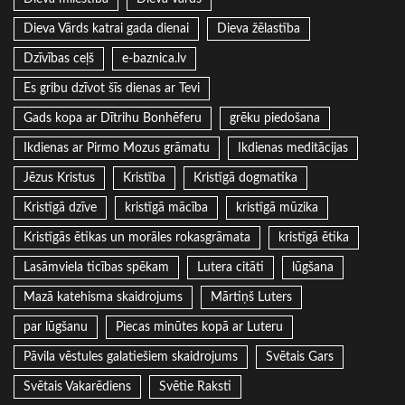
Dieva Vārds katrai gada dienai
Dieva žēlastība
Dzīvības ceļš
e-baznica.lv
Es gribu dzīvot šīs dienas ar Tevi
Gads kopa ar Dītrihu Bonhēferu
grēku piedošana
Ikdienas ar Pirmo Mozus grāmatu
Ikdienas meditācijas
Jēzus Kristus
Kristība
Kristīgā dogmatika
Kristīgā dzīve
kristīgā mācība
kristīgā mūzika
Kristīgās ētikas un morāles rokasgrāmata
kristīgā ētika
Lasāmviela ticības spēkam
Lutera citāti
lūgšana
Mazā katehisma skaidrojums
Mārtiņš Luters
par lūgšanu
Piecas minūtes kopā ar Luteru
Pāvila vēstules galatiešiem skaidrojums
Svētais Gars
Svētais Vakarēdiens
Svētie Raksti