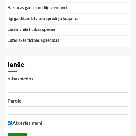
Baznīcas gada sprediķi vienuviet
Ilgi gaidītais latviešu sprediķu krājums
Lasāmviela ticības spēkam
Luteriskās ticības apliecības
Ienāc
e-baznīcēns
Parole
Atceries mani