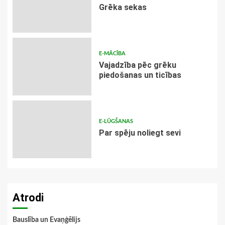
Grēka sekas
E-MĀCĪBA
Vajadzība pēc grēku
piedošanas un ticības
E-LŪGŠANAS
Par spēju noliegt sevi
Atrodi
Bauslība un Evaņģēlijs