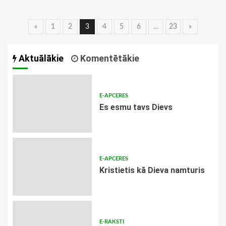
Ziņu
«
1
2
3
4
5
6
…
23
»
navigācija
Aktuālākie
Komentētākie
E-APCERES
Es esmu tavs Dievs
E-APCERES
Kristietis kā Dieva namturis
E-RAKSTI