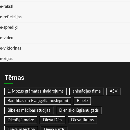
e-raksti
e-refleksijas
e-sprediķi
e-video
e-viktorīnas
e-ziņas
Tēmas
1. Mozus grāmatas skaidrojums
animācijas filma
ASV
Bauslības un Evaņģēlija noslēpumi
Bībele
Bībeles mācības studijas
Dienišķo lūgšanu gads
Dienišķā maize
Dieva Dēls
Dieva likums
Dieva mīlestība
Dieva vārds