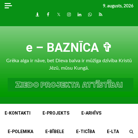
Skip
9. augusts, 2026
to
Draugiem
Facebook
Twitter
Instagram
LinkedIn
whatsapp
RSS
content
e – BAZNĪCA ✞
Grēka alga ir nāve, bet Dieva balva ir mūžīga dzīvība Kristū
Jēzū, mūsu Kungā.
E-KONTAKTI
E-PROJEKTS
E-ARHĪVS
E-POLEMIKA
E-BĪBELE
E-TICĪBA
E-LTA