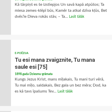
Kā tārpiņš es še izstiepjos Un savā kapā atpūšos; Ta
miesa zemes-klēpī būs, Kamēr ta atkal dzīva kļūs, Bet
dvēs’le Dieva rokās stāv, – Ta...
Lasīt tālāk
E-POĒZIJA
Tu esi mana zvaigznite, Tu mana
saule esi [75]
1898.gada Dziesmu-grāmata
Kungs Jezus Krist, mans mīļakais, Tu mani turi vērā,
Tu mai mīļo, saldakais, Bez gala un bez mēra; Dod, ka
es kā tavs īpašums Tev...
Lasīt tālāk