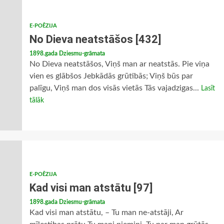
E-POĒZIJA
No Dieva neatstāšos [432]
1898.gada Dziesmu-grāmata
No Dieva neatstāšos, Viņš man ar neatstās. Pie viņa
vien es glābšos Jebkādās grūtībās; Viņš būs par
palīgu, Viņš man dos visās vietās Tās vajadzigas...
Lasīt
tālāk
E-POĒZIJA
Kad visi man atstātu [97]
1898.gada Dziesmu-grāmata
Kad visi man atstātu, – Tu man ne-atstāji, Ar