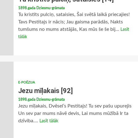
1898.gada Dziesmu-grāmata
Tu kristīts pulciņ, sataisies, Šai svētā laikā priecajies!
Tavs Pestitajs ir nācis; Jau gaisma parādās, Nakts
tumšums no mums atstājās, Kas mūs še še bij...
Lasīt
tālāk
E-POĒZIJA
Jezu mīļakais [92]
1898.gada Dziesmu-grāmata
Jezu mīļakais, Dvēsel’s Pestitajs! Tu sev pašu upurejis
Un sev par mums nāvē devis, Lai mums mūžībā Ir ta
dzīviba....
Lasīt tālāk