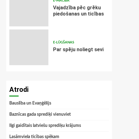
E-MĀCĪBA
Vajadzība pēc grēku
piedošanas un ticības
E-LŪGŠANAS
Par spēju noliegt sevi
Atrodi
Bauslība un Evaņģēlijs
Baznīcas gada sprediķi vienuviet
Ilgi gaidītais latviešu sprediķu krājums
Lasāmviela ticības spēkam