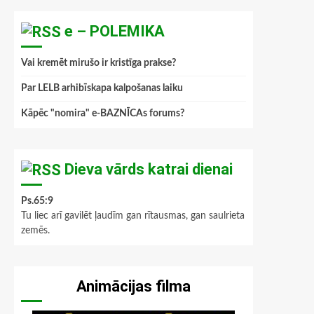
e – POLEMIKA
Vai kremēt mirušo ir kristīga prakse?
Par LELB arhibīskapa kalpošanas laiku
Kāpēc "nomira" e-BAZNĪCAs forums?
Dieva vārds katrai dienai
Ps.65:9
Tu liec arī gavilēt ļaudīm gan rītausmas, gan saulrieta
zemēs.
Animācijas filma