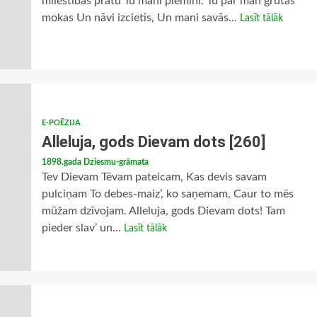
mīlestibas prātu Tu mani piemini. Tu par man grūtās
mokas Un nāvi izcietis, Un mani savās...
Lasīt tālāk
E-POĒZIJA
Alleluja, gods Dievam dots [260]
1898.gada Dziesmu-grāmata
Tev Dievam Tēvam pateicam, Kas devis savam
pulciņam To debes-maiz’, ko saņemam, Caur to mēs
mūžam dzīvojam. Alleluja, gods Dievam dots! Tam
pieder slav’ un...
Lasīt tālāk