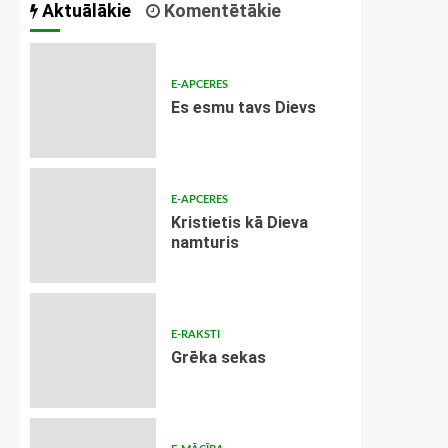
Aktuālākie
Komentētākie
E-APCERES
Es esmu tavs Dievs
E-APCERES
Kristietis kā Dieva
namturis
E-RAKSTI
Grēka sekas