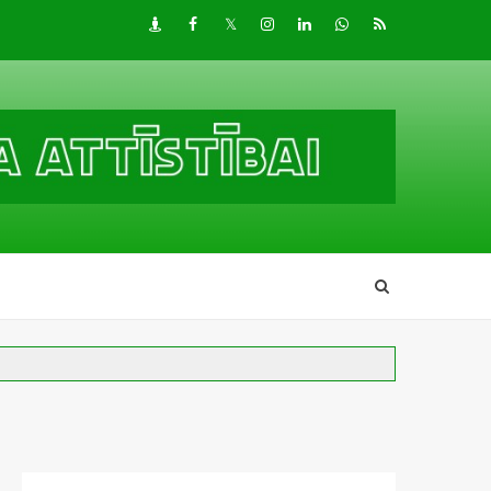
Draugiem
Facebook
Twitter
Instagram
LinkedIn
whatsapp
RSS