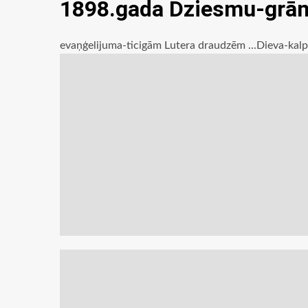
1898.gada Dziesmu-grā
evaņģelijuma-ticigām Lutera draudzēm ...Dieva-kal