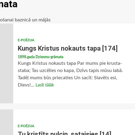
mata
pošanai baznicā un mājās
E-POĒZIJA
Kungs Kristus nokauts tapa [174]
1898.gada Dziesmu-grāmata
Kungs Kristus nokauts tapa Par mums pie krusta-
staba; Tas uzcēlies no kapa, Dzīvs tapis mūsu labā.
Tadēļ mums būs priecaties Un sacīt: Slavēts esi,
Dievs!...
Lasīt tālāk
E-POĒZIJA
Tu kristīts pulciņ, sataisies [14]