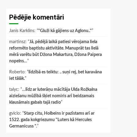
Pēdējie komentāri
Janis Karklins
: “
"Gluži kā gājiens uz Aglonu.."
”
martinsz
: “
Jā, pēdējā laikā patiesi vērojama liela
reformēto baptistu aktivitāte. Manuprāt tas lielā
mērā varētu būt Džona Makartura, Džona Paipera
nopelns…
”
Roberto
: “
līdzībā es teiktu: .. suņi rej, bet karavāna
iet tālāk.
”
talyc
: “
…līdz ar luterāņu mācītāja Ulda Rožkalna
aiziešanu mūžībā šķiet nomiris arī beidzamais
klausāmais gabals tajā radio
”
gviclo
: “
Starp citu, Holbeins ir pazīstams arī ar
1522. gada kokgriezumu "Luters kā Hercules
Germanicuss ".
”