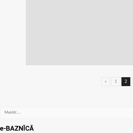
Ziņu
«
1
2
navigāc
Meklēt:
e-BAZNĪCĀ