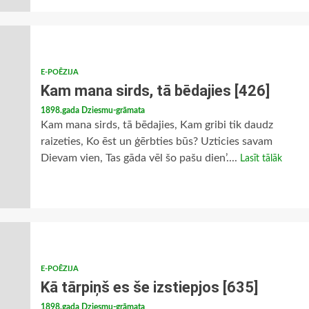
E-POĒZIJA
Kam mana sirds, tā bēdajies [426]
1898.gada Dziesmu-grāmata
Kam mana sirds, tā bēdajies, Kam gribi tik daudz
raizeties, Ko ēst un ģērbties būs? Uzticies savam
Dievam vien, Tas gāda vēl šo pašu dien’....
Lasīt tālāk
E-POĒZIJA
Kā tārpiņš es še izstiepjos [635]
1898.gada Dziesmu-grāmata