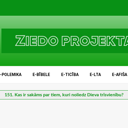
E-POLEMIKA
E-BĪBELE
E-TICĪBA
E-LTA
E-AFIŠA
151. Kas ir sakāms par tiem, kuri noliedz Dieva trīsvienību?