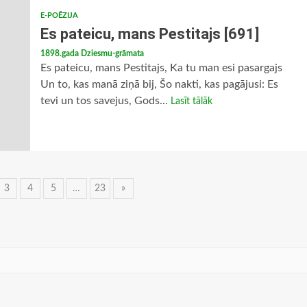
E-POĒZIJA
Es pateicu, mans Pestitajs [691]
1898.gada Dziesmu-grāmata
Es pateicu, mans Pestitajs, Ka tu man esi pasargajs
Un to, kas manā ziņā bij, Šo nakti, kas pagājusi: Es
tevi un tos savejus, Gods...
Lasīt tālāk
3
4
5
…
23
»
ija