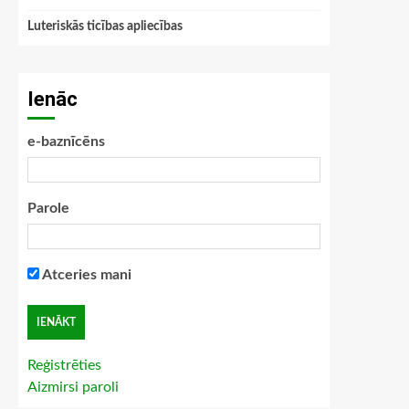
Luteriskās ticības apliecības
Ienāc
e-baznīcēns
Parole
Atceries mani
Reģistrēties
Aizmirsi paroli