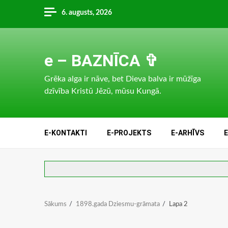
Skip
6. augusts, 2026
to
content
e – BAZNĪCA ✞
Grēka alga ir nāve, bet Dieva balva ir mūžīga
dzīvība Kristū Jēzū, mūsu Kungā.
E-KONTAKTI
E-PROJEKTS
E-ARHĪVS
Sākums
1898.gada Dziesmu-grāmata
Lapa 2