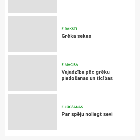
E-RAKSTI
Grēka sekas
E-MĀCĪBA
Vajadzība pēc grēku
piedošanas un ticības
E-LŪGŠANAS
Par spēju noliegt sevi