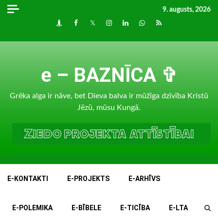
Skip
9. augusts, 2026
to
Draugiem
Facebook
Twitter
Instagram
LinkedIn
whatsapp
RSS
content
e – BAZNĪCA ✞
Grēka alga ir nāve, bet Dieva balva ir mūžīga dzīvība Kristū
Jēzū, mūsu Kungā.
E-KONTAKTI
E-PROJEKTS
E-ARHĪVS
E-POLEMIKA
E-BĪBELE
E-TICĪBA
E-LTA