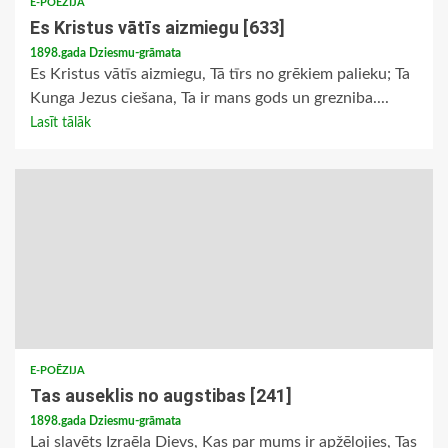
E-POĒZIJA
Es Kristus vātīs aizmiegu [633]
1898.gada Dziesmu-grāmata
Es Kristus vātīs aizmiegu, Tā tīrs no grēkiem palieku; Ta
Kunga Jezus ciešana, Ta ir mans gods un grezniba....
Lasīt tālāk
E-POĒZIJA
Tas auseklis no augstibas [241]
1898.gada Dziesmu-grāmata
Lai slavēts Izraēļa Dievs, Kas par mums ir apžēlojies, Tas