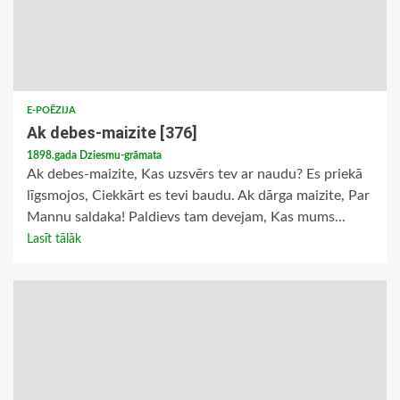
E-POĒZIJA
Ak debes-maizite [376]
1898.gada Dziesmu-grāmata
Ak debes-maizite, Kas uzsvērs tev ar naudu? Es priekā
līgsmojos, Ciekkārt es tevi baudu. Ak dārga maizite, Par
Mannu saldaka! Paldievs tam devejam, Kas mums...
Lasīt tālāk