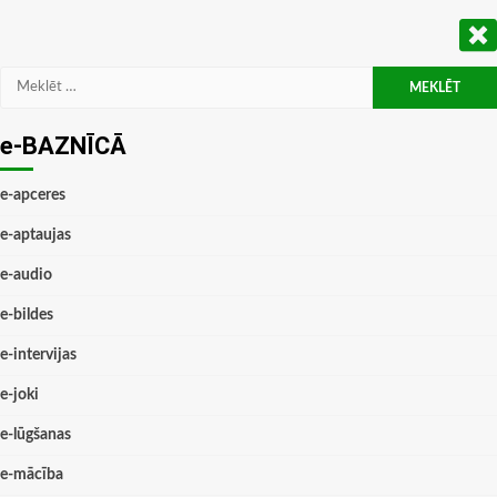
Meklēt:
e-BAZNĪCĀ
e-apceres
e-aptaujas
e-audio
e-bildes
e-intervijas
e-joki
e-lūgšanas
e-mācība