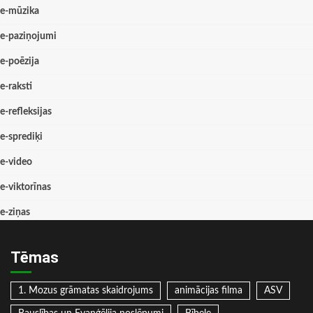
e-mūzika
e-paziņojumi
e-poēzija
e-raksti
e-refleksijas
e-sprediķi
e-video
e-viktorīnas
e-ziņas
Tēmas
1. Mozus grāmatas skaidrojums
animācijas filma
ASV