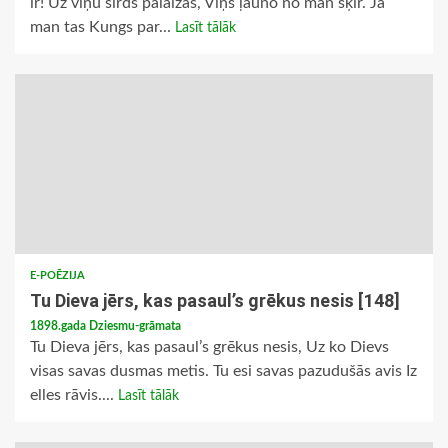
ir! Uz viņu sirds palaižās, Viņš ļauno no man šķir. Ja
man tas Kungs par...
Lasīt tālāk
E-POĒZIJA
Tu Dieva jērs, kas pasaul’s grēkus nesis [148]
1898.gada Dziesmu-grāmata
Tu Dieva jērs, kas pasaul’s grēkus nesis, Uz ko Dievs
visas savas dusmas metis. Tu esi savas pazudušās avis Iz
elles rāvis....
Lasīt tālāk