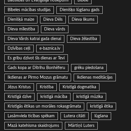
Bauslības un Evaņģēlija noslēpumi
Bībele
Bībeles mācības studijas
Dienišķo lūgšanu gads
Dienišķā maize
Dieva Dēls
Dieva likums
Dieva mīlestība
Dieva vārds
Dieva Vārds katrai gada dienai
Dieva žēlastība
Dzīvības ceļš
e-baznica.lv
Es gribu dzīvot šīs dienas ar Tevi
Gads kopa ar Dītrihu Bonhēferu
grēku piedošana
Ikdienas ar Pirmo Mozus grāmatu
Ikdienas meditācijas
Jēzus Kristus
Kristība
Kristīgā dogmatika
Kristīgā dzīve
kristīgā mācība
kristīgā mūzika
Kristīgās ētikas un morāles rokasgrāmata
kristīgā ētika
Lasāmviela ticības spēkam
Lutera citāti
lūgšana
Mazā katehisma skaidrojums
Mārtiņš Luters