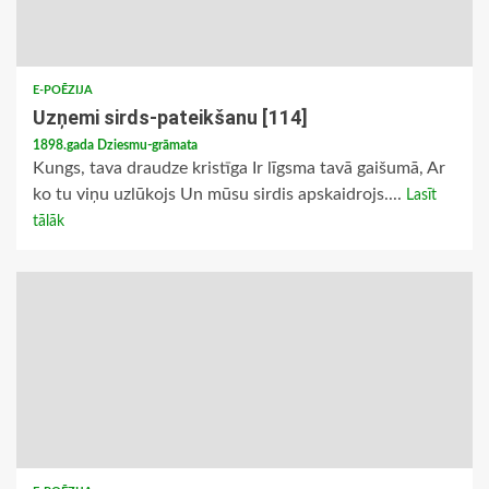
E-POĒZIJA
Uzņemi sirds-pateikšanu [114]
1898.gada Dziesmu-grāmata
Kungs, tava draudze kristīga Ir līgsma tavā gaišumā, Ar
ko tu viņu uzlūkojs Un mūsu sirdis apskaidrojs....
Lasīt
tālāk