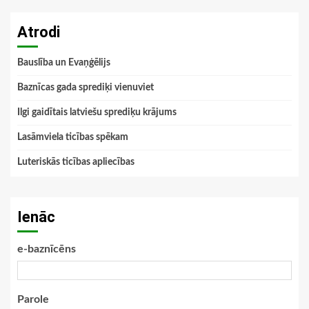
Atrodi
Bauslība un Evaņģēlijs
Baznīcas gada sprediķi vienuviet
Ilgi gaidītais latviešu sprediķu krājums
Lasāmviela ticības spēkam
Luteriskās ticības apliecības
Ienāc
e-baznīcēns
Parole