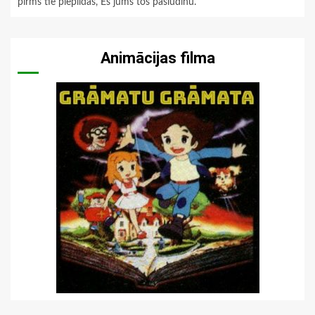
pirms tie piepildās, Es jums tos pasludinu.
Animācijas filma