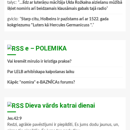
talyc
: “
…līdz ar luterāņu mācītāja Ulda Rožkalna aiziešanu mūžībā
šķiet nomiris arī beidzamais klausāmais gabals tajā radio
”
gviclo
: “
Starp citu, Holbeins ir pazīstams arī ar 1522. gada
kokgriezumu "Luters kā Hercules Germanicuss ".
”
e – POLEMIKA
Vai kremēt mirušo ir kristīga prakse?
Par LELB arhibīskapa kalpošanas laiku
Kāpēc "nomira" e-BAZNĪCAs forums?
Dieva vārds katrai dienai
Jes.42:9
Redzi, agrākie pavēstījumi ir piepildīti, Es jums dodu jaunus, un,