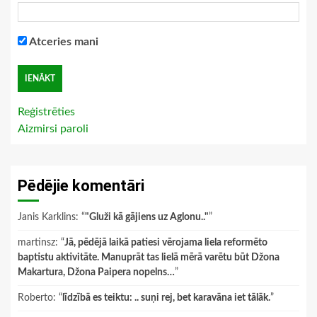
Atceries mani
Reģistrēties
Aizmirsi paroli
Pēdējie komentāri
Janis Karklins
: “
"Gluži kā gājiens uz Aglonu.."
”
martinsz
: “
Jā, pēdējā laikā patiesi vērojama liela reformēto
baptistu aktivitāte. Manuprāt tas lielā mērā varētu būt Džona
Makartura, Džona Paipera nopelns…
”
Roberto
: “
līdzībā es teiktu: .. suņi rej, bet karavāna iet tālāk.
”