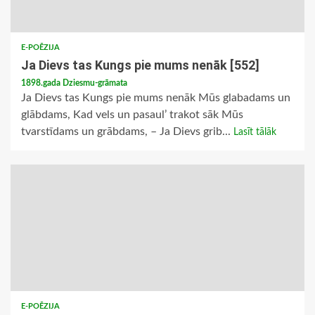
E-POĒZIJA
Ja Dievs tas Kungs pie mums nenāk [552]
1898.gada Dziesmu-grāmata
Ja Dievs tas Kungs pie mums nenāk Mūs glabadams un
glābdams, Kad vels un pasaul’ trakot sāk Mūs
tvarstīdams un grābdams, – Ja Dievs grib...
Lasīt tālāk
E-POĒZIJA