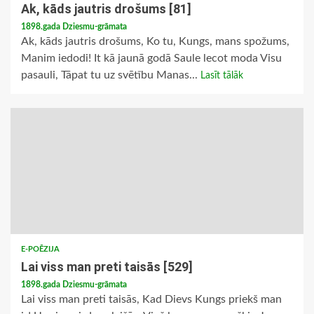
Ak, kāds jautris drošums [81]
1898.gada Dziesmu-grāmata
Ak, kāds jautris drošums, Ko tu, Kungs, mans spožums,
Manim iedodi! It kā jaunā godā Saule lecot moda Visu
pasauli, Tāpat tu uz svētību Manas...
Lasīt tālāk
E-POĒZIJA
Lai viss man preti taisās [529]
1898.gada Dziesmu-grāmata
Lai viss man preti taisās, Kad Dievs Kungs priekš man