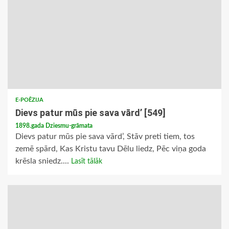
E-POĒZIJA
Dievs patur mūs pie sava vārd’ [549]
1898.gada Dziesmu-grāmata
Dievs patur mūs pie sava vārd’, Stāv preti tiem, tos
zemē spārd, Kas Kristu tavu Dēlu liedz, Pēc viņa goda
krēsla sniedz....
Lasīt tālāk