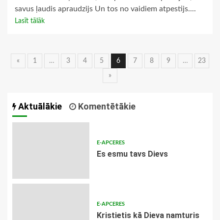
savus ļaudis apraudzijs Un tos no vaidiem atpestijs....
Lasīt tālāk
Ziņu
«
1
…
3
4
5
6
7
8
9
…
23
»
navigācija
Aktuālākie
Komentētākie
E-APCERES
Es esmu tavs Dievs
E-APCERES
Kristietis kā Dieva namturis