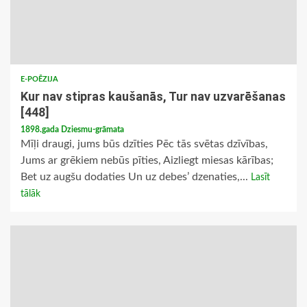
E-POĒZIJA
Kur nav stipras kaušanās, Tur nav uzvarēšanas
[448]
1898.gada Dziesmu-grāmata
Mīļi draugi, jums būs dzīties Pēc tās svētas dzīvības,
Jums ar grēkiem nebūs pīties, Aizliegt miesas kārības;
Bet uz augšu dodaties Un uz debes’ dzenaties,...
Lasīt
tālāk