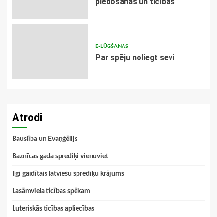
piedošanas un ticības
E-LŪGŠANAS
Par spēju noliegt sevi
Atrodi
Bauslība un Evaņģēlijs
Baznīcas gada sprediķi vienuviet
Ilgi gaidītais latviešu sprediķu krājums
Lasāmviela ticības spēkam
Luteriskās ticības apliecības