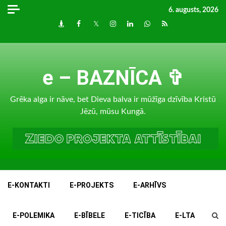
Skip
6. augusts, 2026
to
Draugiem
Facebook
Twitter
Instagram
LinkedIn
whatsapp
RSS
content
e – BAZNĪCA ✞
Grēka alga ir nāve, bet Dieva balva ir mūžīga dzīvība Kristū
Jēzū, mūsu Kungā.
E-KONTAKTI
E-PROJEKTS
E-ARHĪVS
E-POLEMIKA
E-BĪBELE
E-TICĪBA
E-LTA