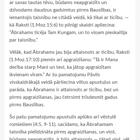
ar savas tautas tēvu, būdams neapgraizīts un
dzīvodams daudzus gadsimtus pirms Bauslības, ir
iemantojis taisnību ne citādā veidā, kā tikai ar ticību, —
kā Raksti (1.Moz.15:6) to pilnīgi skaidri apliecina:
“Ābrahams ticēja Tam Kungam, un to viņam pieskaitīja
par taisnību.”
Vēlāk, kad Ābrahams jau bija attaisnots ar ticību, Raksti
(1.Moz.17:10) piemin arī apgraizīšanu: “Tā ir Mana
derība starp Mani un tevi, ka jātop apgraizītam
ikvienam vīram.” Ar šo pamatojumu Pāvils
visskaidrākajā veidā pārliecina viltus apustuļus un
parāda, ka Ābrahams ir attaisnots ar ticību, bez un
pirms apgraizīšanas, jau četrsimt trīsdesmit gadus
pirms Bauslības.
Šo pašu pamatojumu apustulis aplūko arī vēstulē
romiešiem (4:5, 9-11), sacīdams, ka Ābrahamam
taisnība pielīdzināta pirms apgraizīšanas, un viņš,
būdams neapgraizīts, ir bijis attaisnots — tātad viņš, vēl