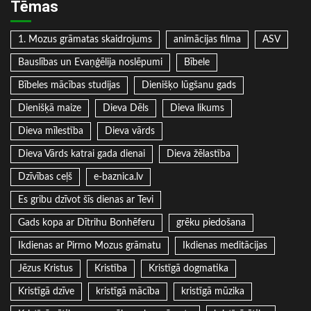
Tēmas
1. Mozus grāmatas skaidrojums
animācijas filma
ASV
Bauslības un Evaņģēlija noslēpumi
Bībele
Bībeles mācības studijas
Dienišķo lūgšanu gads
Dienišķā maize
Dieva Dēls
Dieva likums
Dieva mīlestība
Dieva vārds
Dieva Vārds katrai gada dienai
Dieva žēlastība
Dzīvības ceļš
e-baznica.lv
Es gribu dzīvot šīs dienas ar Tevi
Gads kopa ar Dītrihu Bonhēferu
grēku piedošana
Ikdienas ar Pirmo Mozus grāmatu
Ikdienas meditācijas
Jēzus Kristus
Kristība
Kristīgā dogmatika
Kristīgā dzīve
kristīgā mācība
kristīgā mūzika