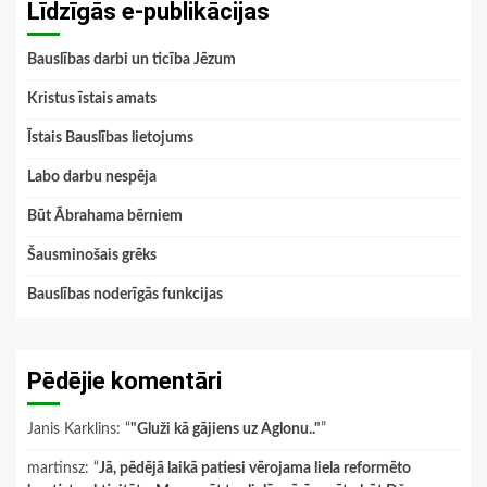
Līdzīgās e-publikācijas
Bauslības darbi un ticība Jēzum
Kristus īstais amats
Īstais Bauslības lietojums
Labo darbu nespēja
Būt Ābrahama bērniem
Šausminošais grēks
Bauslības noderīgās funkcijas
Pēdējie komentāri
Janis Karklins
: “
"Gluži kā gājiens uz Aglonu.."
”
martinsz
: “
Jā, pēdējā laikā patiesi vērojama liela reformēto