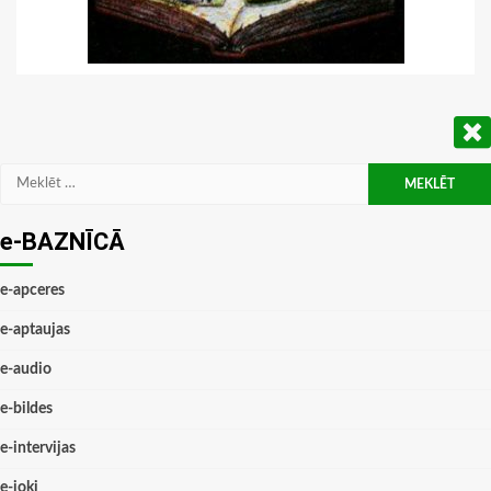
Meklēt:
e-BAZNĪCĀ
e-apceres
e-aptaujas
e-audio
e-bildes
e-intervijas
e-joki