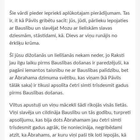
Šie vārdi pieder iepriekš aplūkotajam pierādījumam. Tas
ir, it kā Pāvils gribētu sacīt: jūs, jūdi, pārlieku lepojaties
ar Bauslību un slavējat Mozu ar lieliskām slavas
dziesmām, stāstīdami, kā. Dievs ar viņu runājis no
ērkšķu krūma.
Šī jūsu dižošanās un lielīšanās nekam neder, jo Raksti
jau ilgu laiku pirms Bauslības došanas ir paredzējuši, ka
pagāni iemantos taisnību ne ar Bauslības palīdzību, bet
ar Ābrahama dzimuma svētību, kas viņam (kā Pāvils
tālāk saka) ir tikusi apsolīta četri simti trīsdesmit gadus
pirms Bauslības došanas.
Viltus apustuļi un viņu mācekli šādi rīkojās visās lietās.
Viņi slavēja un cildināja Bauslību un tās godību, turpretī
apsolījumu, kas bija dots Ābrahamam jau četri simti
trīsdesmit gadus agrāk, tie noniecināja, negribēdami
atzīt, ka Ābrahams, ar kuru viņi paši tik loti lepojās, kā