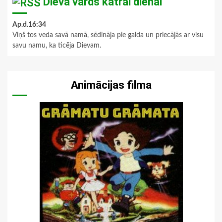
Dieva vārds katrai dienai
Ap.d.16:34
Viņš tos veda savā namā, sēdināja pie galda un priecājās ar visu
savu namu, ka ticēja Dievam.
Animācijas filma