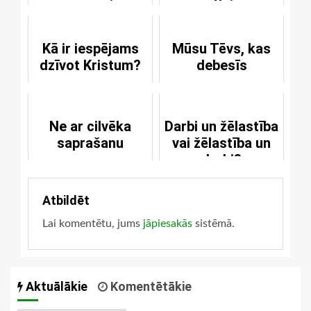
grēcīgo miesu
svētlaime
Kā ir iespējams
Mūsu Tēvs, kas
dzīvot Kristum?
debesīs
Ne ar cilvēka
Darbi un žēlastība
saprašanu
vai žēlastība un
darbi?
Atbildēt
Lai komentētu, jums
jāpiesakās
sistēmā.
Aktuālākie
Komentētākie