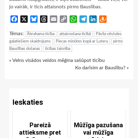
jo vairāk, ir ticis attaisnots pirms Bauslības.
Facebook
X
Bluesky
Threads
Email
Copy
WhatsApp
Telegram
LinkedIn
Draugiem
Link
Tēmas:
Ābrahama ticība
attaisnošana ticībā
Pāvila vēstules
galatiešiem skaidrojums
Piecas minūtes kopā ar Luteru
pirms
Bauslības došanas
ticības taisnība
Continue
« Velns visādos veidos mēģina sašūpot ticību
Ko darīsim ar Bauslību? »
Reading
Ieskaties
Pareizā
Mūžīga pazušana
attieksme pret
vai mūžīga