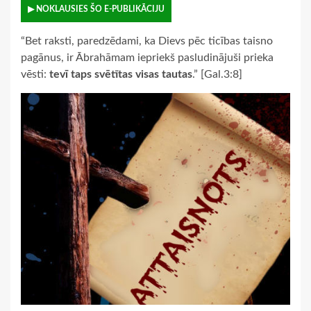
▶ NOKLAUSIES ŠO E-PUBLIKĀCIJU
“Bet raksti, paredzēdami, ka Dievs pēc ticības taisno
pagānus, ir Ābrahāmam iepriekš pasludinājuši prieka
vēsti:
tevī taps svētītas visas tautas
.” [Gal.3:8]