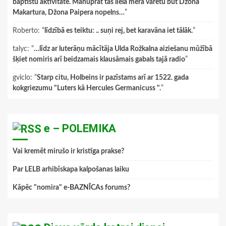
baptistu aktivitāte. Manuprāt tas lielā mērā varētu būt Džona
Makartura, Džona Paipera nopelns…
”
Roberto
: “
līdzībā es teiktu: .. suņi rej, bet karavāna iet tālāk.
”
talyc
: “
…līdz ar luterāņu mācītāja Ulda Rožkalna aiziešanu mūžībā
šķiet nomiris arī beidzamais klausāmais gabals tajā radio
”
gviclo
: “
Starp citu, Holbeins ir pazīstams arī ar 1522. gada
kokgriezumu "Luters kā Hercules Germanicuss ".
”
e – POLEMIKA
Vai kremēt mirušo ir kristīga prakse?
Par LELB arhibīskapa kalpošanas laiku
Kāpēc "nomira" e-BAZNĪCAs forums?