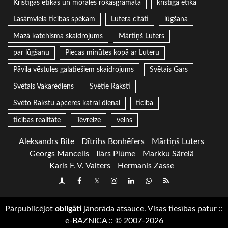
Kristīgās ētikas un morāles rokasgrāmata
kristīgā ētika
Lasāmviela ticības spēkam
Lutera citāti
lūgšana
Mazā katehisma skaidrojums
Mārtiņš Luters
par lūgšanu
Piecas minūtes kopā ar Luteru
Pāvila vēstules galatiešiem skaidrojums
Svētais Gars
Svētais Vakarēdiens
Svētie Raksti
Svēto Rakstu apceres katrai dienai
ticība
ticības realitāte
Tēvreize
velns
Aleksandrs Bite
Dītrihs Bonhēfers
Mārtiņš Luters
Georgs Mancelis
Ilārs Plūme
Markku Särelä
Karls F. V. Valters
Hermanis Zasse
Draugiem
Facebook
Twitter
Instagram
LinkedIn
whatsapp
RSS
Pārpublicējot
obligāti
jānorāda atsauce. Visas tiesības patur
::
e-BAZNICA
::
© 2007-2026