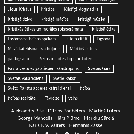
Jēzus Kristus
Kristība
Kristīgā dogmatika
Kristīgā dzīve
kristīgā mācība
kristīgā mūzika
Kristīgās ētikas un morāles rokasgrāmata
kristīgā ētika
Lasāmviela ticības spēkam
Lutera citāti
lūgšana
Mazā katehisma skaidrojums
Mārtiņš Luters
par lūgšanu
Piecas minūtes kopā ar Luteru
Pāvila vēstules galatiešiem skaidrojums
Svētais Gars
Svētais Vakarēdiens
Svētie Raksti
Svēto Rakstu apceres katrai dienai
ticība
ticības realitāte
Tēvreize
velns
Aleksandrs Bite
Dītrihs Bonhēfers
Mārtiņš Luters
Georgs Mancelis
Ilārs Plūme
Markku Särelä
Karls F. V. Valters
Hermanis Zasse