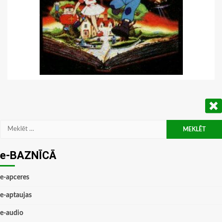
Meklēt:
e-BAZNĪCĀ
e-apceres
e-aptaujas
e-audio