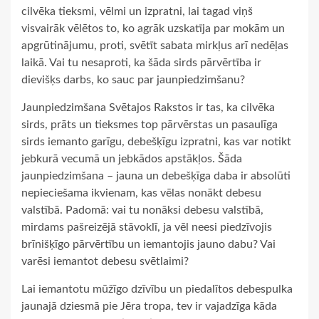
cilvēka tieksmi, vēlmi un izpratni, lai tagad viņš
visvairāk vēlētos to, ko agrāk uzskatīja par mokām un
apgrūtinājumu, proti, svētīt sabata mirkļus arī nedēļas
laikā. Vai tu nesaproti, ka šāda sirds pārvērtība ir
dievišķs darbs, ko sauc par jaunpiedzimšanu?
Jaunpiedzimšana Svētajos Rakstos ir tas, ka cilvēka
sirds, prāts un tieksmes top pārvērstas un pasaulīga
sirds iemanto garīgu, debešķīgu izpratni, kas var notikt
jebkurā vecumā un jebkādos apstākļos. Šāda
jaunpiedzimšana – jauna un debešķīga daba ir absolūti
nepieciešama ikvienam, kas vēlas nonākt debesu
valstībā. Padomā: vai tu nonāksi debesu valstībā,
mirdams pašreizējā stāvoklī, ja vēl neesi piedzīvojis
brīnišķīgo pārvērtību un iemantojis jauno dabu? Vai
varēsi iemantot debesu svētlaimi?
Lai iemantotu mūžīgo dzīvību un piedalītos debespulka
jaunajā dziesmā pie Jēra tropa, tev ir vajadzīga kāda