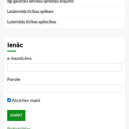
Ilgi gaidītais latviešu sprediķu krājums
Lasāmviela ticības spēkam
Luteriskās ticības apliecības
Ienāc
e-baznīcēns
Parole
Atceries mani
Reģistrēties