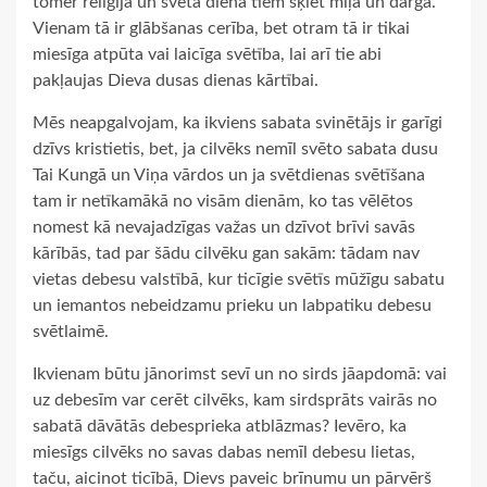
tomēr reliģija un svētā diena tiem šķiet mīļa un dārga.
Vienam tā ir glābšanas cerība, bet otram tā ir tikai
miesīga atpūta vai laicīga svētība, lai arī tie abi
pakļaujas Dieva dusas dienas kārtībai.
Mēs neapgalvojam, ka ikviens sabata svinētājs ir garīgi
dzīvs kristietis, bet, ja cilvēks nemīl svēto sabata dusu
Tai Kungā un Viņa vārdos un ja svētdienas svētīšana
tam ir netīkamākā no visām dienām, ko tas vēlētos
nomest kā nevajadzīgas važas un dzīvot brīvi savās
kārībās, tad par šādu cilvēku gan sakām: tādam nav
vietas debesu valstībā, kur ticīgie svētīs mūžīgu sabatu
un iemantos nebeidzamu prieku un labpatiku debesu
svētlaimē.
Ikvienam būtu jānorimst sevī un no sirds jāapdomā: vai
uz debesīm var cerēt cilvēks, kam sirdsprāts vairās no
sabatā dāvātās debesprieka atblāzmas? Ievēro, ka
miesīgs cilvēks no savas dabas nemīl debesu lietas,
taču, aicinot ticībā, Dievs paveic brīnumu un pārvērš