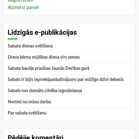
Aizmirsi paroli
Līdzīgās e-publikācijas
Sabata dienas svētīšana
Dieva bērnu mūžības diena virs zemes
Sabata baušļa prasības Jaunās Derības garā
Sabats ir bijis iepriekšpasludinājums par mūžīgo dzīvi debesīs
Sabats nav domāts cilvēka iegrožošanai
Norimt no mūsu darba
Par sabata svētīšanu
Pēdējie komentāri