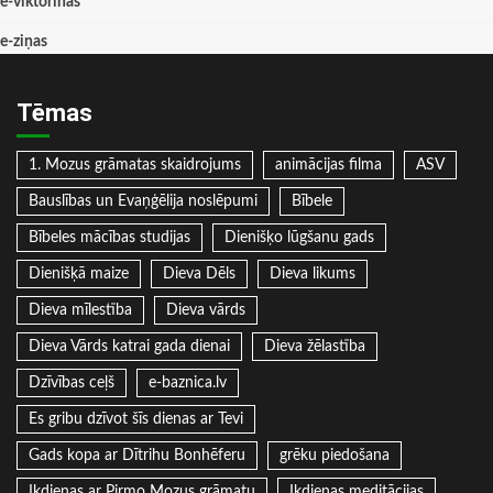
e-viktorīnas
e-ziņas
Tēmas
1. Mozus grāmatas skaidrojums
animācijas filma
ASV
Bauslības un Evaņģēlija noslēpumi
Bībele
Bībeles mācības studijas
Dienišķo lūgšanu gads
Dienišķā maize
Dieva Dēls
Dieva likums
Dieva mīlestība
Dieva vārds
Dieva Vārds katrai gada dienai
Dieva žēlastība
Dzīvības ceļš
e-baznica.lv
Es gribu dzīvot šīs dienas ar Tevi
Gads kopa ar Dītrihu Bonhēferu
grēku piedošana
Ikdienas ar Pirmo Mozus grāmatu
Ikdienas meditācijas