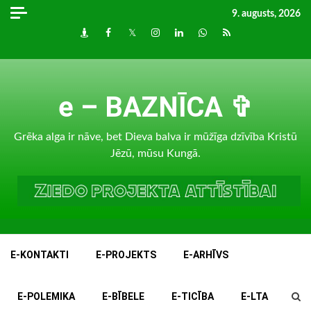
Skip
9. augusts, 2026
to
Draugiem
Facebook
Twitter
Instagram
LinkedIn
whatsapp
RSS
content
e – BAZNĪCA ✞
Grēka alga ir nāve, bet Dieva balva ir mūžīga dzīvība Kristū
Jēzū, mūsu Kungā.
E-KONTAKTI
E-PROJEKTS
E-ARHĪVS
E-POLEMIKA
E-BĪBELE
E-TICĪBA
E-LTA