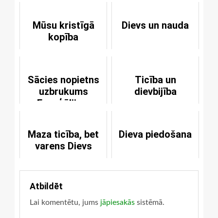
Mūsu kristīgā
Dievs un nauda
kopība
Sācies nopietns
Ticība un
uzbrukums
dievbijība
Evaņģēlijam
Maza ticība, bet
Dieva piedošana
varens Dievs
Atbildēt
Lai komentētu, jums
jāpiesakās
sistēmā.