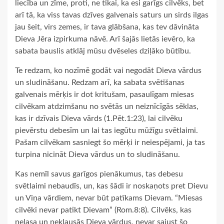
liecība un zīme, proti, ne tikai, ka esi garīgs cilvēks, bet
arī tā, ka viss tavas dzīves galvenais saturs un sirds ilgas
jau šeit, virs zemes, ir tava glābšana, kas tev dāvināta
Dieva Jēra izpirkuma nāvē. Arī šajās lietās ievēro, ka
sabata bauslis atklāj mūsu dvēseles dziļāko būtību.
Te redzam, ko nozīmē godāt vai negodāt Dieva vārdus
un sludināšanu. Redzam arī, ka sabata svētīšanas
galvenais mērķis ir dot kritušam, pasaulīgam miesas
cilvēkam atdzimšanu no svētās un neiznīcīgās sēklas,
kas ir dzīvais Dieva vārds (1.Pēt.1:23), lai cilvēku
pievērstu debesīm un lai tas iegūtu mūžīgu svētlaimi.
Pašam cilvēkam sasniegt šo mērķi ir neiespējami, ja tas
turpina nicināt Dieva vārdus un to sludināšanu.
Kas nemīl savus garīgos pienākumus, tas debesu
svētlaimi nebaudīs, un, kas šādi ir noskaņots pret Dievu
un Viņa vārdiem, nevar būt patīkams Dievam. “Miesas
cilvēki nevar patikt Dievam” (Rom.8:8). Cilvēks, kas
nelasa un neklausās Dieva vārdus, nevar sajust šo