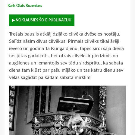
Karls Olafs Rozeniuss
▶ NOKLAUSIES ŠO E-PUBLIKĀCIJU
Trešais bauslis atklāj dziļāko cilvēka dvēseles nostāju.
Salīdzināsim divus cilvēkus! Pirmais cilvēks tikai ārēji
ievēro un godina Tā Kunga dienu, tāpēc sirdī šajā dienā
tas jūtas garlaikots, bet otrais cilvēks ir piedzimis no
augšienes un iemantojis sev tādu sirdsprātu, ka sabata
diena tam kļūst par pašu mīļāko un tas katru dienu sev
vēlas sagādāt pa kādam sabata mirklim.