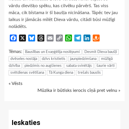
vārdu dievišķo spēku, kas cilvēku pārvērš. Tas viss
māca, cik bīstama ir šī baušļa nicināšana. Tāpēc tev jau
laikus ir jāmācās mīlēt Dieva vārdu, citādi būsi mūžīgi
nolādēts.
Facebook
X
Bluesky
Threads
Email
Copy
WhatsApp
Telegram
LinkedIn
Draugiem
Link
Tēmas:
Bauslības un Evaņģēlija noslēpumi
Desmit Dieva baušļi
dvēseles nostāja
dzīvs kristietis
jaunpiedzimšana
mūžīgā
dzīvība
piedzimis no augšienes
sabata svinētājs
šaurie vārti
svētdienas svētīšana
Tā Kunga diena
trešaIs bauslis
Continue
« Vēsts
Mūzika ir būtisks ierocis cīņā pret velnu »
Reading
Ieskaties