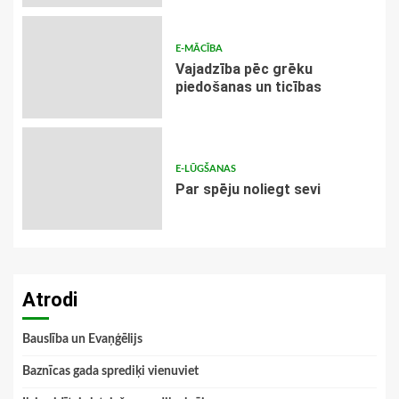
E-MĀCĪBA
Vajadzība pēc grēku
piedošanas un ticības
E-LŪGŠANAS
Par spēju noliegt sevi
Atrodi
Bauslība un Evaņģēlijs
Baznīcas gada sprediķi vienuviet