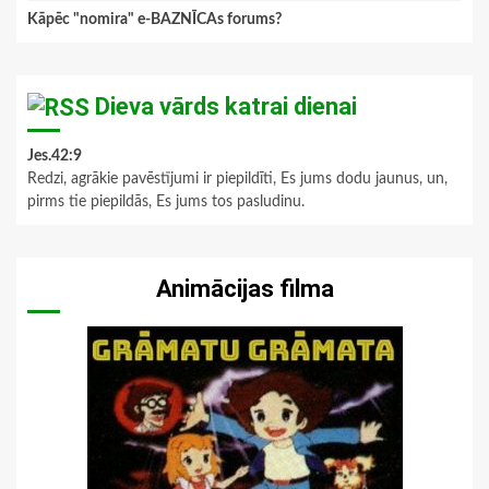
Kāpēc "nomira" e-BAZNĪCAs forums?
Dieva vārds katrai dienai
Jes.42:9
Redzi, agrākie pavēstījumi ir piepildīti, Es jums dodu jaunus, un,
pirms tie piepildās, Es jums tos pasludinu.
Animācijas filma