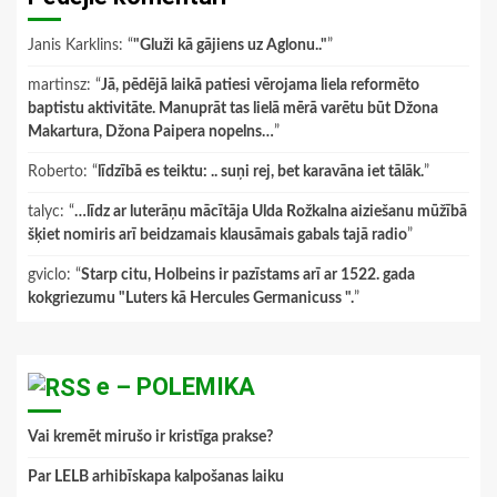
Janis Karklins
: “
"Gluži kā gājiens uz Aglonu.."
”
martinsz
: “
Jā, pēdējā laikā patiesi vērojama liela reformēto
baptistu aktivitāte. Manuprāt tas lielā mērā varētu būt Džona
Makartura, Džona Paipera nopelns…
”
Roberto
: “
līdzībā es teiktu: .. suņi rej, bet karavāna iet tālāk.
”
talyc
: “
…līdz ar luterāņu mācītāja Ulda Rožkalna aiziešanu mūžībā
šķiet nomiris arī beidzamais klausāmais gabals tajā radio
”
gviclo
: “
Starp citu, Holbeins ir pazīstams arī ar 1522. gada
kokgriezumu "Luters kā Hercules Germanicuss ".
”
e – POLEMIKA
Vai kremēt mirušo ir kristīga prakse?
Par LELB arhibīskapa kalpošanas laiku