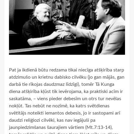
Pat ja ikdienā būtu redzama tikai niecīga atšķirība starp
atdzimušo un krietnu dabisko cilvēku (jo gan mājās, gan
darbā tie rīkojas daudzmaz līdzīgi), tomēr Tā Kunga
diena atšķirība kļūst tik ievērojama, ka praktiski acīm ir
saskatāma, – viens pieder debesīm un otrs tur nevēlas
nokļūt. Tas nebūt ne nozīmē, ka katrs svētdienas
svētītājs noteikti iemantos debesis, jo ir sastopami arī
daudzi reliģiozi cilvēki, kas nav iegājuši pa
jaunpiedzimšanas šaurajiem vārtiem (Mt.7:13-14),