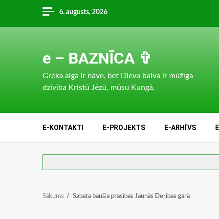
Skip
6. augusts, 2026
to
content
e – BAZNĪCA ✞
Grēka alga ir nāve, bet Dieva balva ir mūžīga
dzīvība Kristū Jēzū, mūsu Kungā.
E-KONTAKTI
E-PROJEKTS
E-ARHĪVS
Sākums
Sabata baušļa prasības Jaunās Derības garā