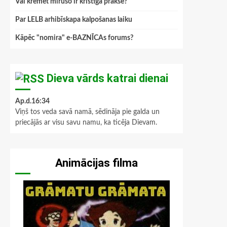
Vai kremēt mirušo ir kristīga prakse?
Par LELB arhibīskapa kalpošanas laiku
Kāpēc "nomira" e-BAZNĪCAs forums?
Dieva vārds katrai dienai
Ap.d.16:34
Viņš tos veda savā namā, sēdināja pie galda un
priecājās ar visu savu namu, ka ticēja Dievam.
Animācijas filma