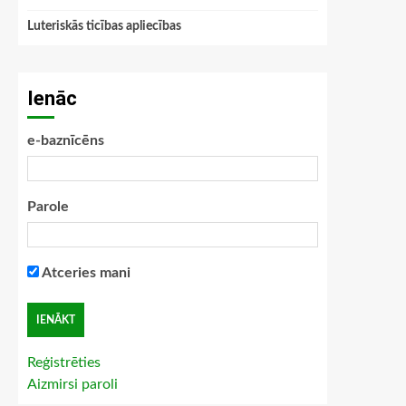
Luteriskās ticības apliecības
Ienāc
e-baznīcēns
Parole
Atceries mani
Reģistrēties
Aizmirsi paroli