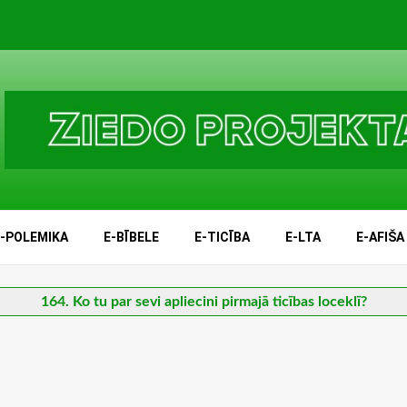
E-POLEMIKA
E-BĪBELE
E-TICĪBA
E-LTA
E-AFIŠA
164. Ko tu par sevi apliecini pirmajā ticības loceklī?