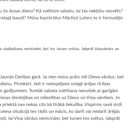
tu šo dusas dienu? Kā svētīsim sabatu, lai tas nekļūtu nesvēts?
rešajā bauslī? Mūsu baznīctēvs Mārtiņš Luters to ir formulējis
o sludināšanu nenicinām, bet tos turam svētus, labprāt klausāmies un
Jaunās Derības garā. Ja vien mūsu prāts mīl Dieva vārdus, tad
dienu. Pirmkārt, šeit ir neiespējami sniegt ārējas rīcības
un gadījumiem. Turklāt sabata svētīšana nenotiek ar garīgām
iesas dievbijības un mīlestības uz Dievu un Viņa vārdiem. Jo
 priekšā nav nekas cits kā tīrākā liekulība. Vispirms savā sirdī
viena situācijā tev rādīs un mācīs, ko darīt vai nedarīt ārējās
 ļoti, lai Viņa vārdus nenicinām, bet turam tos svētus, labprāt