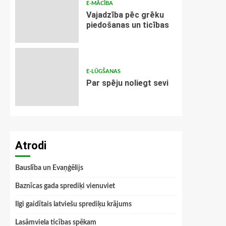
E-MĀCĪBA
Vajadzība pēc grēku
piedošanas un ticības
E-LŪGŠANAS
Par spēju noliegt sevi
Atrodi
Bauslība un Evaņģēlijs
Baznīcas gada sprediķi vienuviet
Ilgi gaidītais latviešu sprediķu krājums
Lasāmviela ticības spēkam