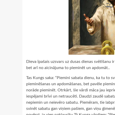
Dieva īpašais uzsvars uz dusas dienas svētīšanu ir
bet arī no aicinājuma to pieminēt un apdomāt..
Tas Kungs saka: “Piemini sabata dienu, ka tu to svē
pieminēšanas un apdomāšanas, bet pavēle pieminēt
norāde pieminēt. Otrkārt, šie vārdi māca jau ieprie
iespējami brīvi un netraucēti. Daudzi zaudē sabata
nepiemin un neievēro sabatu. Piemēram, tie labpr
svinēt sabatu gan viņiem pašiem, gan viņu ģimenē
novērst, ja vien paklausītu Tā Kunga vārdiem: “Piem