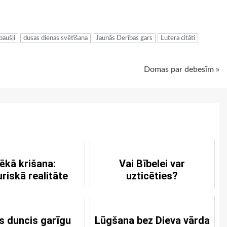
ugiem
baušļi
dusas dienas svētīšana
Jaunās Derības gars
Lutera citāti
Domas par debesīm »
ēkā krišana:
Vai Bībelei var
riskā realitāte
uzticēties?
ls duncis garīgu
Lūgšana bez Dieva vārda