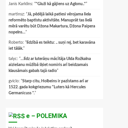
Janis Karklins
: “
"Gluži kā gājiens uz Aglonu.."
”
martinsz
: “
Jā, pēdējā laikā patiesi vērojama liela
reformēto baptistu aktivitāte. Manuprāt tas lielā
mērā varētu būt Džona Makartura, Džona Paipera
nopelns…
”
Roberto
: “
līdzībā es teiktu: .. suņi rej, bet karavāna
iet tālāk.
”
talyc
: “
…līdz ar luterāņu mācītāja Ulda Rožkalna
aiziešanu mūžībā šķiet nomiris arī beidzamais
klausāmais gabals tajā radio
”
gviclo
: “
Starp citu, Holbeins ir pazīstams arī ar
1522. gada kokgriezumu "Luters kā Hercules
Germanicuss ".
”
e – POLEMIKA