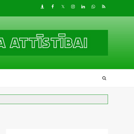
Draugiem
Facebook
Twitter
Instagram
LinkedIn
whatsapp
RSS