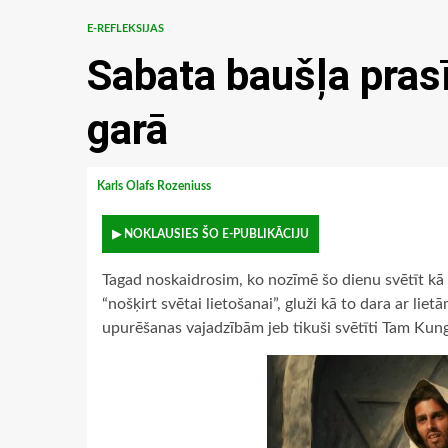
E-REFLEKSIJAS
Sabata baušļa pras
garā
Karls Olafs Rozeniuss
▶ NOKLAUSIES ŠO E-PUBLIKĀCIJU
Tagad noskaidrosim, ko nozīmē šo dienu svētīt kā 
“nošķirt svētai lietošanai”, gluži kā to dara ar li
upurēšanas vajadzībām jeb tikuši svētīti Tam Kun