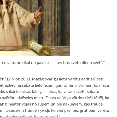
 redzams ne tikai no pavēles – “tev būs svēto dienu svētīt” -,
ti” (2.Moz.20:1). Mazāk svarīgu lietu varētu darīt arī bez
 apliecina sabata lielo nozīmīgumu. Tas ir pirmais, ko māca
kš sakārtot visas laicīgās lietas, ka varam svētīt sabatu
 svētību, dvēseles mieru Dieva un Viņa vārdos tieši tādēļ, ka
ātīgi neatbrīvojas no rūpēm un pie nākumiem, kas traucē
m. Daudziem traucē šķēršļi, ko viņi paši bez grūtībām varētu
ini sabata dienu, ka tu to svētī.”