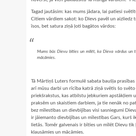
Tagad jautāsim: kas mums jādara, lai patiesi svētī
Citiem vārdiem sakot: ko Dievs pavēl un aizliedz t
īsos, bet satura ziņā ļoti bagātos vārdos:
Mums būs Dievu bīties un mīlēt, ka Dieva vārdus un t
mācāmies.
Tā Mārtiņš Luters formulē sabata baušļa prasības 
arī mūsu darbi un rīcība katrā ziņā svētīs šo svēto 
priekšrakstus, kas atbilstu jebkuriem apstākļiem 
praksēm un skaistiem darbiem, ja tie nenāk no pat
bez mīlestības un dievbijības visi sasniegumi Dieva
ir jāiemanto dievbijības un mīlestības Gars, kurš ik
lietās. Tomēr galvenais ir bīties un mīlēt Dievu tik
klausāmies un mācāmies.