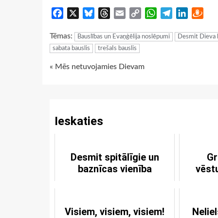
Facebook
X
Bluesky
Threads
Email
Copy
WhatsApp
Telegram
LinkedIn
Dra
Link
Tēmas:
Bauslības un Evaņģēlija noslēpumi
Desmit Dieva 
sabata bauslis
trešaIs bauslis
Continue
« Mēs netuvojamies Dievam
Reading
Ieskaties
Desmit spitālīgie un
Gr
baznīcas vienība
vēstu
Visiem, visiem, visiem!
Nelie