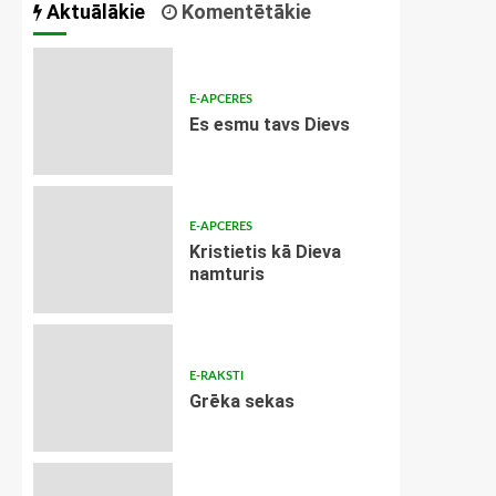
Aktuālākie
Komentētākie
E-APCERES
Es esmu tavs Dievs
E-APCERES
Kristietis kā Dieva
namturis
E-RAKSTI
Grēka sekas