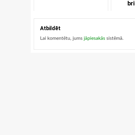
br
Atbildēt
Lai komentētu, jums
jāpiesakās
sistēmā.