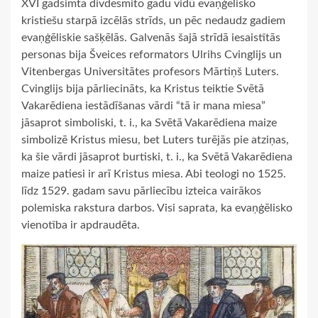
XVI gadsimta divdesmito gadu vidū evaņģēlisko
kristiešu starpā izcēlās strīds, un pēc nedaudz gadiem
evaņģēliskie sašķēlās. Galvenās šajā strīdā iesaistītās
personas bija Šveices reformators Ulrihs Cvinglijs un
Vitenbergas Universitātes profesors Mārtiņš Luters.
Cvinglijs bija pārliecināts, ka Kristus teiktie Svētā
Vakarēdiena iestādīšanas vārdi “tā ir mana miesa”
jāsaprot simboliski, t. i., ka Svētā Vakarēdiena maize
simbolizē Kristus miesu, bet Luters turējās pie atziņas,
ka šie vārdi jāsaprot burtiski, t. i., ka Svētā Vakarēdiena
maize patiesi ir arī Kristus miesa. Abi teologi no 1525.
līdz 1529. gadam savu pārliecību izteica vairākos
polemiska rakstura darbos. Visi saprata, ka evaņģēlisko
vienotība ir apdraudēta.