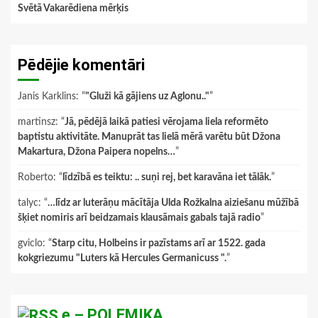
Svētā Vakarēdiena mērķis
Pēdējie komentāri
Janis Karklins
: “
"Gluži kā gājiens uz Aglonu.."
”
martinsz
: “
Jā, pēdējā laikā patiesi vērojama liela reformēto
baptistu aktivitāte. Manuprāt tas lielā mērā varētu būt Džona
Makartura, Džona Paipera nopelns…
”
Roberto
: “
līdzībā es teiktu: .. suņi rej, bet karavāna iet tālāk.
”
talyc
: “
…līdz ar luterāņu mācītāja Ulda Rožkalna aiziešanu mūžībā
šķiet nomiris arī beidzamais klausāmais gabals tajā radio
”
gviclo
: “
Starp citu, Holbeins ir pazīstams arī ar 1522. gada
kokgriezumu "Luters kā Hercules Germanicuss ".
”
e – POLEMIKA