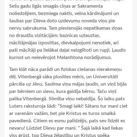
Sešu gadu ilgās smagās cīņas ar Sakramenta
noliedzējiem, bezmiega naktis, velna kārdinājumi un
šaubas par Dieva doto uzdevumu noveda viņu pie
nervu sabrukuma. Tam pievienojās nepatīkamas ziņas
no draudžu vizitācijām: baznīcas uzlauztas,
mācītājmājas izpostītas, dievkalpojumi nenotiek, arī
paši mācītāji pa lielākai daļai neizglītoti un rupji. Ļaudis
kurnot un neievērojot Melanhtona norādījumus.
Tam klāt nāca parādi un fiziskas ciešanas nierakmeņu
dēļ. Vitenbergā sāka plosīties mēris, un Universitāti
pārcēla uz Jēnu. Saslima viņa mājas ļaudis, un viņš bijās
par bērniem un sievu, kura gaidīja bērnu. Taču viņš
palika Vitenbergā. Slimība viņu nebaidīja. Šo laiku pats
Luters raksturoja šādi: “Smagi laiki! Sātans tur mani ciet
ar varenām važām, bet pie Kristus es turos smalkā
pavedienā. Citiem es esmu palīdzējis, pats sev līdzēt es
nevaru! Lūdziet Dievu par mani. ” Šajā laikā kad liekas
viss grūst, top Dieva žēlastību un Kristus spēka