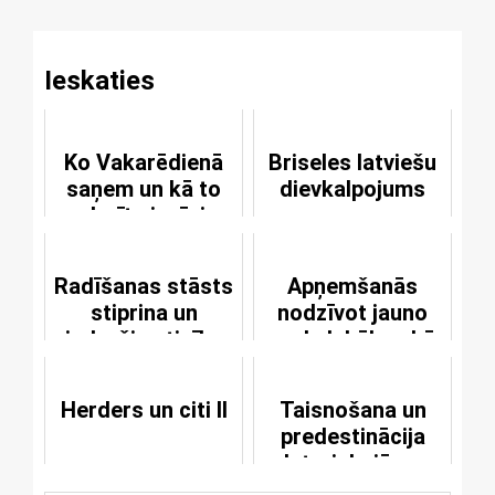
Ieskaties
Ko Vakarēdienā
Briseles latviešu
saņem un kā to
dievkalpojums
darīt cienīgi
Radīšanas stāsts
Apņemšanās
stiprina un
nodzīvot jauno
iedrošina ticību
gadu labāk nekā
veco
Herders un citi II
Taisnošana un
predestinācija
luteriskajā un
reformēto