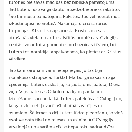
turoties pie savas mācības bez bībliska pamatojuma.
Tad Luters norāva galdautu, atsedzot iepriekš rakstīto:
“Šeit ir mūsu pamatojums Rakstos. Jūs vēl neesat mūs
izkustinājuši no vietas”. Nākamajā dienā sarunas
turpinājās. Atkal tika apspriesta Kristus miesas
atrašanās vieta un ar to saistītās problēmas. Cvinglijs
centās izmantot argumentus no baznīcas tēviem, bet
Luters tos noraidīja, apgalvodams, ka pietiek ar Kristus
vārdiem.
Tālākām sarunām vairs nebija jēgas, jo tās bija
nonākušās strupceļā. Turklāt Mārburgā sākās smaga
epidēmija. Luters uzskatīja, ka jautājums jāatstāj Dieva
ziņā. Viņš pateicās Oikolompādijam par laipno
izturēšanos sarunu laikā. Luters pateicās arī Cvinglijam,
lai gan viņi nebija varējuši pilnībā izvairīties no
asumiem. Šā iemesla dēļ Luters lūdza piedošanu, jo viņš
esot veidots tikai no miesas un asinīm. Arī Cvinglijs
atvainojās un asarām acīs izstiepa roku sadraudzībai.