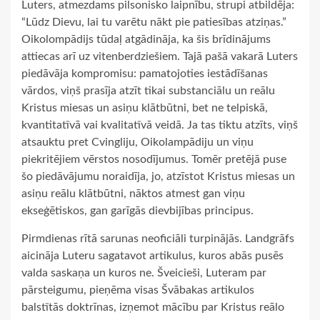
Luters, atmezdams pilsonisko laipnību, strupi atbildēja:
“Lūdz Dievu, lai tu varētu nākt pie patiesības atziņas.”
Oikolompādijs tūdaļ atgādināja, ka šis brīdinājums
attiecas arī uz vitenberdziešiem. Tajā pašā vakarā Luters
piedāvāja kompromisu: pamatojoties iestādīšanas
vārdos, viņš prasīja atzīt tikai substanciālu un reālu
Kristus miesas un asiņu klātbūtni, bet ne telpiskā,
kvantitatīvā vai kvalitatīvā veidā. Ja tas tiktu atzīts, viņš
atsauktu pret Cvingliju, Oikolampādiju un viņu
piekritējiem vērstos nosodījumus. Tomēr pretējā puse
šo piedāvājumu noraidīja, jo, atzīstot Kristus miesas un
asiņu reālu klātbūtni, nāktos atmest gan viņu
ekseģētiskos, gan garīgās dievbijības principus.
Pirmdienas rītā sarunas neoficiāli turpinājās. Landgrāfs
aicināja Luteru sagatavot artikulus, kuros abās pusēs
valda saskaņa un kuros ne. Šveicieši, Luteram par
pārsteigumu, pieņēma visas Švābakas artikulos
balstītās doktrīnas, izņemot mācību par Kristus reālo