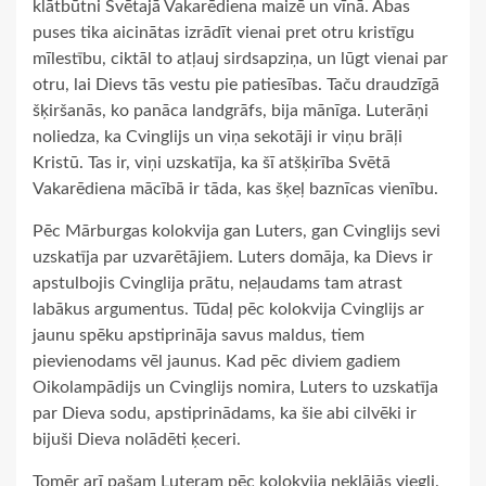
klātbūtni Svētajā Vakarēdiena maizē un vīnā. Abas
puses tika aicinātas izrādīt vienai pret otru kristīgu
mīlestību, ciktāl to atļauj sirdsapziņa, un lūgt vienai par
otru, lai Dievs tās vestu pie patiesības. Taču draudzīgā
šķiršanās, ko panāca landgrāfs, bija mānīga. Luterāņi
noliedza, ka Cvinglijs un viņa sekotāji ir viņu brāļi
Kristū. Tas ir, viņi uzskatīja, ka šī atšķirība Svētā
Vakarēdiena mācībā ir tāda, kas šķeļ baznīcas vienību.
Pēc Mārburgas kolokvija gan Luters, gan Cvinglijs sevi
uzskatīja par uzvarētājiem. Luters domāja, ka Dievs ir
apstulbojis Cvinglija prātu, neļaudams tam atrast
labākus argumentus. Tūdaļ pēc kolokvija Cvinglijs ar
jaunu spēku apstiprināja savus maldus, tiem
pievienodams vēl jaunus. Kad pēc diviem gadiem
Oikolampādijs un Cvinglijs nomira, Luters to uzskatīja
par Dieva sodu, apstiprinādams, ka šie abi cilvēki ir
bijuši Dieva nolādēti ķeceri.
Tomēr arī pašam Luteram pēc kolokvija neklājās viegli.