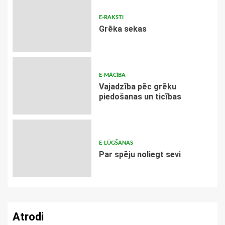
E-RAKSTI
Grēka sekas
E-MĀCĪBA
Vajadzība pēc grēku
piedošanas un ticības
E-LŪGŠANAS
Par spēju noliegt sevi
Atrodi