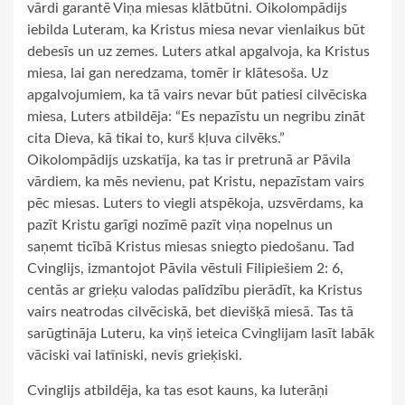
vārdi garantē Viņa miesas klātbūtni. Oikolompādijs
iebilda Luteram, ka Kristus miesa nevar vienlaikus būt
debesīs un uz zemes. Luters atkal apgalvoja, ka Kristus
miesa, lai gan neredzama, tomēr ir klātesoša. Uz
apgalvojumiem, ka tā vairs nevar būt patiesi cilvēciska
miesa, Luters atbildēja: “Es nepazīstu un negribu zināt
cita Dieva, kā tikai to, kurš kļuva cilvēks.”
Oikolompādijs uzskatīja, ka tas ir pretrunā ar Pāvila
vārdiem, ka mēs nevienu, pat Kristu, nepazīstam vairs
pēc miesas. Luters to viegli atspēkoja, uzsvērdams, ka
pazīt Kristu garīgi nozīmē pazīt viņa nopelnus un
saņemt ticībā Kristus miesas sniegto piedošanu. Tad
Cvinglijs, izmantojot Pāvila vēstuli Filipiešiem 2: 6,
centās ar grieķu valodas palīdzību pierādīt, ka Kristus
vairs neatrodas cilvēciskā, bet dievišķā miesā. Tas tā
sarūgtināja Luteru, ka viņš ieteica Cvinglijam lasīt labāk
vāciski vai latīniski, nevis grieķiski.
Cvinglijs atbildēja, ka tas esot kauns, ka luterāņi