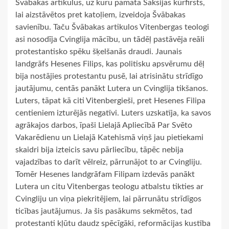
Švābakas artikulus, uz kuru pamata Saksijas kūrfirsts,
lai aizstāvētos pret katoļiem, izveidoja Švābakas
savienību. Taču Švābakas artikulos Vitenbergas teologi
asi nosodīja Cvinglija mācību, un tādēļ pastāvēja reāli
protestantisko spēku šķelšanās draudi. Jaunais
landgrāfs Hesenes Filips, kas politisku apsvērumu dēļ
bija nostājies protestantu pusē, lai atrisinātu strīdīgo
jautājumu, centās panākt Lutera un Cvinglija tikšanos.
Luters, tāpat kā citi Vitenbergieši, pret Hesenes Filipa
centieniem izturējās negatīvi. Luters uzskatīja, ka savos
agrākajos darbos, īpaši Lielajā Apliecībā Par Svēto
Vakarēdienu un Lielajā Katehismā viņš jau pietiekami
skaidri bija izteicis savu pārliecību, tāpēc nebija
vajadzības to darīt vēlreiz, pārrunājot to ar Cvingliju.
Tomēr Hesenes landgrāfam Filipam izdevās panākt
Lutera un citu Vitenbergas teologu atbalstu tikties ar
Cvingliju un viņa piekritējiem, lai pārrunātu strīdīgos
ticības jautājumus. Ja šis pasākums sekmētos, tad
protestanti kļūtu daudz spēcīgāki, reformācijas kustība