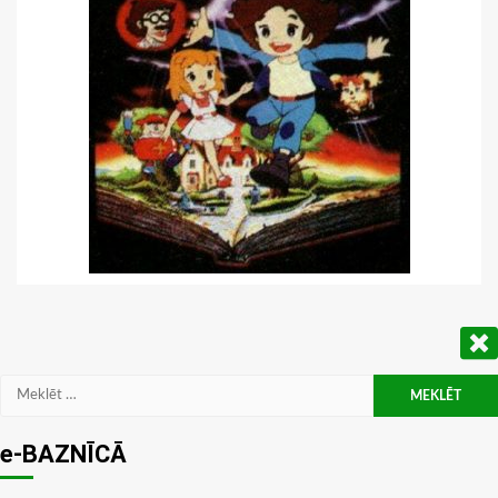
Meklēt:
e-BAZNĪCĀ