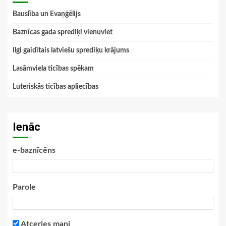
Bauslība un Evaņģēlijs
Baznīcas gada sprediķi vienuviet
Ilgi gaidītais latviešu sprediķu krājums
Lasāmviela ticības spēkam
Luteriskās ticības apliecības
Ienāc
e-baznīcēns
Parole
Atceries mani