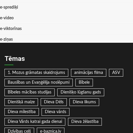
e-sprediķi
e-video
e-viktorīnas
e-ziņas
Tēmas
1. Mozus grāmatas skaidrojums
animācijas filma
ASV
Bauslības un Evaņģēlija noslēpumi
Bībele
Bībeles mācības studijas
Dienišķo lūgšanu gads
Dienišķā maize
Dieva Dēls
Dieva likums
Dieva mīlestība
Dieva vārds
Dieva Vārds katrai gada dienai
Dieva žēlastība
Dzīvības ceļš
e-baznica.lv