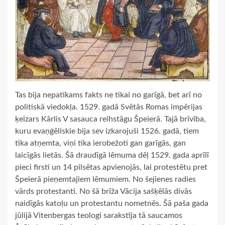
Tas bija nepatīkams fakts ne tikai no garīgā, bet arī no
politiskā viedokļa. 1529. gadā Svētās Romas impērijas
ķeizars Kārlis V sasauca reihstāgu Špeierā. Tajā brīvība,
kuru evaņģēliskie bija sev izkarojuši 1526. gadā, tiem
tika atņemta, viņi tika ierobežoti gan garīgās, gan
laicīgās lietās. Šā draudīgā lēmuma dēļ 1529. gada aprīlī
pieci firsti un 14 pilsētas apvienojās, lai protestētu pret
Špeierā pieņemtajiem lēmumiem. No šejienes radies
vārds protestanti. No šā brīža Vācija sašķēlās divās
naidīgās katoļu un protestantu nometnēs. Šā paša gada
jūlijā Vitenbergas teologi sarakstīja tā saucamos