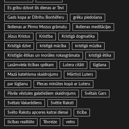
Es gribu dzīvot šīs dienas ar Tevi
Gads kopa ar Dītrihu Bonhēferu
grēku piedošana
Ikdienas ar Pirmo Mozus grāmatu
Ikdienas meditācijas
Jēzus Kristus
Kristība
Kristīgā dogmatika
Kristīgā dzīve
kristīgā mācība
kristīgā mūzika
Kristīgās ētikas un morāles rokasgrāmata
kristīgā ētika
Lasāmviela ticības spēkam
Lutera citāti
lūgšana
Mazā katehisma skaidrojums
Mārtiņš Luters
par lūgšanu
Piecas minūtes kopā ar Luteru
Pāvila vēstules galatiešiem skaidrojums
Svētais Gars
Svētais Vakarēdiens
Svētie Raksti
Svēto Rakstu apceres katrai dienai
ticība
ticības realitāte
Tēvreize
velns