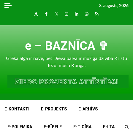
Skip
8. augusts, 2026
to
Draugiem
Facebook
Twitter
Instagram
LinkedIn
whatsapp
RSS
content
e – BAZNĪCA ✞
Grēka alga ir nāve, bet Dieva balva ir mūžīga dzīvība Kristū
Jēzū, mūsu Kungā.
E-KONTAKTI
E-PROJEKTS
E-ARHĪVS
E-POLEMIKA
E-BĪBELE
E-TICĪBA
E-LTA