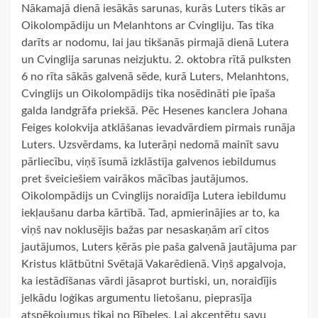
Nākamajā dienā iesākās sarunas, kurās Luters tikās ar
Oikolompādiju un Melanhtons ar Cvingliju. Tas tika
darīts ar nodomu, lai jau tikšanās pirmajā dienā Lutera
un Cvinglija sarunas neizjuktu. 2. oktobra rītā pulksten
6 no rīta sākās galvenā sēde, kurā Luters, Melanhtons,
Cvinglijs un Oikolompādijs tika nosēdināti pie īpaša
galda landgrāfa priekšā. Pēc Hesenes kanclera Johana
Feiges kolokvija atklāšanas ievadvārdiem pirmais runāja
Luters. Uzsvērdams, ka luterāņi nedomā mainīt savu
pārliecību, viņš īsumā izklāstīja galvenos iebildumus
pret šveiciešiem vairākos mācības jautājumos.
Oikolompādijs un Cvinglijs noraidīja Lutera iebildumu
iekļaušanu darba kārtībā. Tad, apmierinājies ar to, ka
viņš nav noklusējis bažas par nesaskaņām arī citos
jautājumos, Luters ķērās pie paša galvenā jautājuma par
Kristus klātbūtni Svētajā Vakarēdienā. Viņš apgalvoja,
ka iestādīšanas vārdi jāsaprot burtiski, un, noraidījis
jelkādu loģikas argumentu lietošanu, pieprasīja
atspēkojumus tikai no Bībeles. Lai akcentētu savu