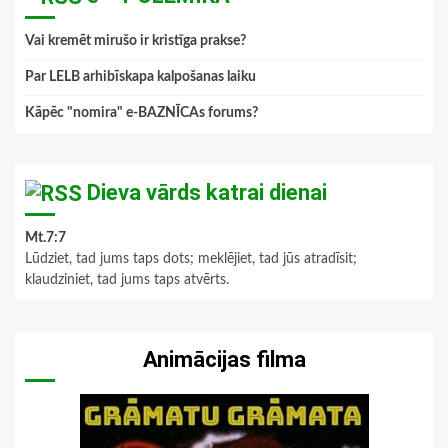
Vai kremēt mirušo ir kristīga prakse?
Par LELB arhibīskapa kalpošanas laiku
Kāpēc "nomira" e-BAZNĪCAs forums?
Dieva vārds katrai dienai
Mt.7:7
Lūdziet, tad jums taps dots; meklējiet, tad jūs atradīsit;
klaudziniet, tad jums taps atvērts.
Animācijas filma