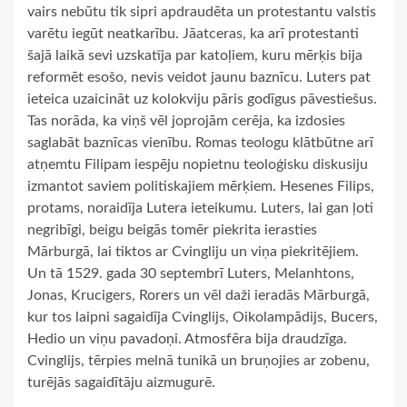
vairs nebūtu tik sipri apdraudēta un protestantu valstis
varētu iegūt neatkarību. Jāatceras, ka arī protestanti
šajā laikā sevi uzskatīja par katoļiem, kuru mērķis bija
reformēt esošo, nevis veidot jaunu baznīcu. Luters pat
ieteica uzaicināt uz kolokviju pāris godīgus pāvestiešus.
Tas norāda, ka viņš vēl joprojām cerēja, ka izdosies
saglabāt baznīcas vienību. Romas teologu klātbūtne arī
atņemtu Filipam iespēju nopietnu teoloģisku diskusiju
izmantot saviem politiskajiem mērķiem. Hesenes Filips,
protams, noraidīja Lutera ieteikumu. Luters, lai gan ļoti
negribīgi, beigu beigās tomēr piekrita ierasties
Mārburgā, lai tiktos ar Cvingliju un viņa piekritējiem.
Un tā 1529. gada 30 septembrī Luters, Melanhtons,
Jonas, Krucigers, Rorers un vēl daži ieradās Mārburgā,
kur tos laipni sagaidīja Cvinglijs, Oikolampādijs, Bucers,
Hedio un viņu pavadoņi. Atmosfēra bija draudzīga.
Cvinglijs, tērpies melnā tunikā un bruņojies ar zobenu,
turējās sagaidītāju aizmugurē.