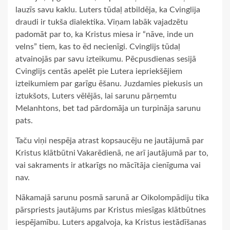
lauzīs savu kaklu. Luters tūdaļ atbildēja, ka Cvinglija
draudi ir tukša dialektika. Viņam labāk vajadzētu
padomāt par to, ka Kristus miesa ir “nāve, inde un
velns” tiem, kas to ēd necienīgi. Cvinglijs tūdaļ
atvainojās par savu izteikumu. Pēcpusdienas sesijā
Cvinglijs centās apelēt pie Lutera iepriekšējiem
izteikumiem par garīgu ēšanu. Juzdamies piekusis un
iztukšots, Luters vēlējās, lai sarunu pārņemtu
Melanhtons, bet tad pārdomāja un turpināja sarunu
pats.
Taču viņi nespēja atrast kopsaucēju ne jautājumā par
Kristus klātbūtni Vakarēdienā, ne arī jautājumā par to,
vai sakraments ir atkarīgs no mācītāja cienīguma vai
nav.
Nākamajā sarunu posmā sarunā ar Oikolompādiju tika
pārspriests jautājums par Kristus miesīgas klātbūtnes
iespējamību. Luters apgalvoja, ka Kristus iestādīšanas