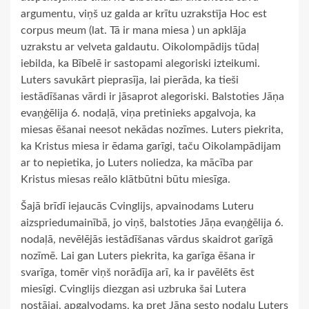
argumentu, viņš uz galda ar krītu uzrakstīja Hoc est
corpus meum (lat. Tā ir mana miesa ) un apklāja
uzrakstu ar velveta galdautu. Oikolompādijs tūdaļ
iebilda, ka Bībelē ir sastopami alegoriski izteikumi.
Luters savukārt pieprasīja, lai pierāda, ka tieši
iestādīšanas vārdi ir jāsaprot alegoriski. Balstoties Jāņa
evaņģēlija 6. nodaļā, viņa pretinieks apgalvoja, ka
miesas ēšanai neesot nekādas nozīmes. Luters piekrita,
ka Kristus miesa ir ēdama garīgi, taču Oikolampādijam
ar to nepietika, jo Luters noliedza, ka mācība par
Kristus miesas reālo klātbūtni būtu miesīga.
Šajā brīdī iejaucās Cvinglijs, apvainodams Luteru
aizspriedumainībā, jo viņš, balstoties Jāņa evaņģēlija 6.
nodaļā, nevēlējās iestādīšanas vārdus skaidrot garīgā
nozīmē. Lai gan Luters piekrita, ka garīga ēšana ir
svarīga, tomēr viņš norādīja arī, ka ir pavēlēts ēst
miesīgi. Cvinglijs diezgan asi uzbruka šai Lutera
nostājai, apgalvodams, ka pret Jāņa sesto nodaļu Luters