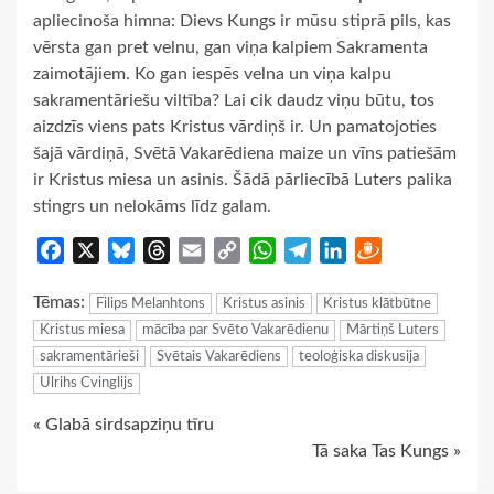
apliecinoša himna: Dievs Kungs ir mūsu stiprā pils, kas
vērsta gan pret velnu, gan viņa kalpiem Sakramenta
zaimotājiem. Ko gan iespēs velna un viņa kalpu
sakramentāriešu viltība? Lai cik daudz viņu būtu, tos
aizdzīs viens pats Kristus vārdiņš ir. Un pamatojoties
šajā vārdiņā, Svētā Vakarēdiena maize un vīns patiešām
ir Kristus miesa un asinis. Šādā pārliecībā Luters palika
stingrs un nelokāms līdz galam.
Facebook
X
Bluesky
Threads
Email
Copy
WhatsApp
Telegram
LinkedIn
Draugiem
Link
Tēmas:
Filips Melanhtons
Kristus asinis
Kristus klātbūtne
Kristus miesa
mācība par Svēto Vakarēdienu
Mārtiņš Luters
sakramentārieši
Svētais Vakarēdiens
teoloģiska diskusija
Ulrihs Cvinglijs
Continue
« Glabā sirdsapziņu tīru
Tā saka Tas Kungs »
Reading