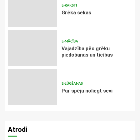
E-RAKSTI
Grēka sekas
E-MĀCĪBA
Vajadzība pēc grēku
piedošanas un ticības
E-LŪGŠANAS
Par spēju noliegt sevi
Atrodi