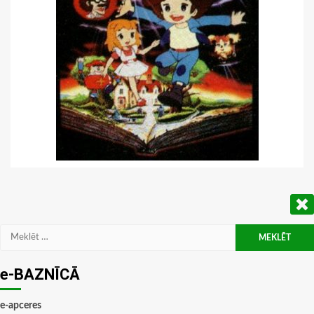
Meklēt:
e-BAZNĪCĀ
e-apceres