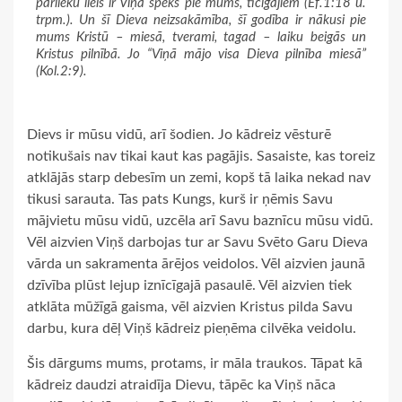
pārlieku liels ir Viņa spēks pie mums, ticīgajiem (Ef.1:18 u.
trpm.). Un šī Dieva neizsakāmība, šī godība ir nākusi pie
mums Kristū – miesā, tverami, tagad – laiku beigās un
Kristus pilnībā. Jo “Viņā mājo visa Dieva pilnība miesā”
(Kol.2:9).
Dievs ir mūsu vidū, arī šodien. Jo kādreiz vēsturē
notikušais nav tikai kaut kas pagājis. Sasaiste, kas toreiz
atklājās starp debesīm un zemi, kopš tā laika nekad nav
tikusi sarauta. Tas pats Kungs, kurš ir ņēmis Savu
mājvietu mūsu vidū, uzcēla arī Savu baznīcu mūsu vidū.
Vēl aizvien Viņš darbojas tur ar Savu Svēto Garu Dieva
vārda un sakramenta ārējos veidolos. Vēl aizvien jaunā
dzīvība plūst lejup iznīcīgajā pasaulē. Vēl aizvien tiek
atklāta mūžīgā gaisma, vēl aizvien Kristus pilda Savu
darbu, kura dēļ Viņš kādreiz pieņēma cilvēka veidolu.
Šis dārgums mums, protams, ir māla traukos. Tāpat kā
kādreiz daudzi atraidīja Dievu, tāpēc ka Viņš nāca