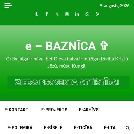
Skip
9. augusts, 2026
to
Draugiem
Facebook
Twitter
Instagram
LinkedIn
whatsapp
RSS
content
e – BAZNĪCA ✞
Grēka alga ir nāve, bet Dieva balva ir mūžīga dzīvība Kristū
Jēzū, mūsu Kungā.
E-KONTAKTI
E-PROJEKTS
E-ARHĪVS
E-POLEMIKA
E-BĪBELE
E-TICĪBA
E-LTA