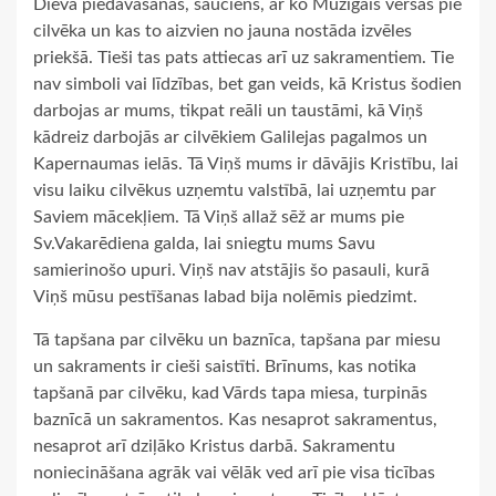
Dieva piedāvāšanās, sauciens, ar ko Mūžīgais vēršas pie
cilvēka un kas to aizvien no jauna nostāda izvēles
priekšā. Tieši tas pats attiecas arī uz sakramentiem. Tie
nav simboli vai līdzības, bet gan veids, kā Kristus šodien
darbojas ar mums, tikpat reāli un taustāmi, kā Viņš
kādreiz darbojās ar cilvēkiem Galilejas pagalmos un
Kapernaumas ielās. Tā Viņš mums ir dāvājis Kristību, lai
visu laiku cilvēkus uzņemtu valstībā, lai uzņemtu par
Saviem mācekļiem. Tā Viņš allaž sēž ar mums pie
Sv.Vakarēdiena galda, lai sniegtu mums Savu
samierinošo upuri. Viņš nav atstājis šo pasauli, kurā
Viņš mūsu pestīšanas labad bija nolēmis piedzimt.
Tā tapšana par cilvēku un baznīca, tapšana par miesu
un sakraments ir cieši saistīti. Brīnums, kas notika
tapšanā par cilvēku, kad Vārds tapa miesa, turpinās
baznīcā un sakramentos. Kas nesaprot sakramentus,
nesaprot arī dziļāko Kristus darbā. Sakramentu
noniecināšana agrāk vai vēlāk ved arī pie visa ticības