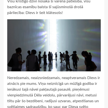
Visu kristīgo dzīvi nosaka šī varenā patiesība, visu
baznīcas esamību balsta šī sajūsminošā drošā
pārliecība: Dievs ir šeit klātesošs!
Neredzamais, neaizsniedzamais, neaptveramais Dievs ir
atnācis pie mums. Viņa neiznīcīgā un mūžīgā godība ir
ienākusi šajā nāvei pakļautajā pasaulē, pieņēmusi
vienpiedzimušā Dēla veidolu, pārvarējusi nāvi, metusi
tiltu pār šo bezdibeni, radījusi uzvaras, atpestīšanas un
svētlaimes sadraudzību, ko sauc par Dieva svēto