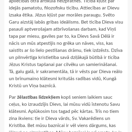
apliecības otrā artikula neizpratnes. Ticība kļūst par
idejās pamatotu, filozofisku ticību. Attiecības ar Dievu
izsaka ētika. Jēzus kļūst par morāles paraugu. Svēto
Garu aizstāj labās gribas ideālisms. Bet ticība Dieva visu
pasauli aptverošajam atbrīvošanas darbam, kad Viņš
tapa par miesu, gaviles par to, ka Dievs Savā Dēlā ir
nācis un mūs atpestījis no grēka un nāves, viss, kas
saistīts ar šo lielo pestīšanas drāmu, tiek izdzēsts. Dzīva
un pilnvērtīga kristietība savā dziļākajā būtībā ir ticība
Jēzus Kristus tapšanai par cilvēku un samierināšanai.
Tā, galu galā, ir sakramentāla, tā ir vēsts par Dieva reālo
un brīnumaino klātesmi kritušās radības vidū, Kungā
Kristū un Viņa baznīcā.
Par
žēlastības līdzekļiem
kopš seniem laikiem sauc
ceļus, ko izraudzījis Dievs, lai mūsu vidū īstenotu Savu
klātesmi. Aplūkosim tos tagad pēc kārtas. Trīs no tiem
zina ikviens: tie ir Dieva vārds, Sv. Vakarēdiens un
Kristība. Bet mūsu baznīcai ir vēl viens dārgums, kas