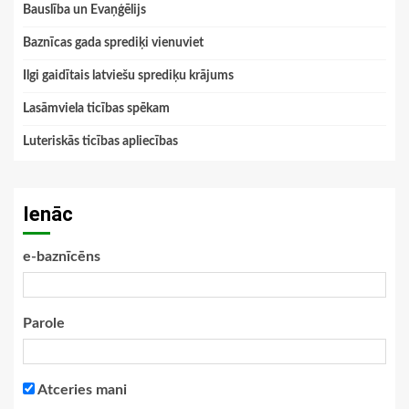
Bauslība un Evaņģēlijs
Baznīcas gada sprediķi vienuviet
Ilgi gaidītais latviešu sprediķu krājums
Lasāmviela ticības spēkam
Luteriskās ticības apliecības
Ienāc
e-baznīcēns
Parole
Atceries mani