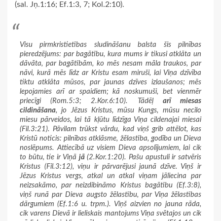
(sal. Jņ.1:16; Ef.1:3, 7; Kol.2:10).
Visu pirmkristietības sludināšanu balsta šis pilnības
pieredzējums: par bagātību, kura mums ir tikusi atklāta un
dāvāta, par bagātībām, ko mēs nesam māla traukos, par
nāvi, kurā mēs līdz ar Kristu esam miruši, lai Viņa dzīvība
tiktu atklāta mūsos, par jaunas dzīves izlaušanos; mēs
lepojamies arī ar spaidiem; kā noskumuši, bet vienmēr
priecīgi (Rom.5:3; 2.Kor.6:10). Tādēļ
arī miesas
cildināšana
, jo Jēzus Kristus, mūsu Kungs, mūsu necilo
miesu pārveidos, lai tā kļūtu līdzīga Viņa cildenajai miesai
(Fil.3:21). Pāvilam trūkst vārdu, kad viņš grib attēlot, kas
Kristū noticis: pilnības atklāsme, žēlastība, godība un Dieva
noslēpums. Attiecībā uz visiem Dieva apsolījumiem, lai cik
to būtu, tie ir Viņā
jā
(2.Kor.1:20). Pašu apustuli ir satvēris
Kristus (Fil.3:12), viņu ir pārvarējusi jaunā dzīve. Viņš ir
Jēzus Kristus vergs, atkal un atkal viņam jāliecina par
neizsakāmo, par neizdibināmo Kristus bagātību (Ef.3:8),
viņš runā par Dieva augsto žēlastību, par Viņa žēlastības
dārgumiem (Ef.1:6 u. trpm.). Viņš aizvien no jauna rāda,
cik varens Dievā ir lieliskais mantojums Viņa svētajos un cik