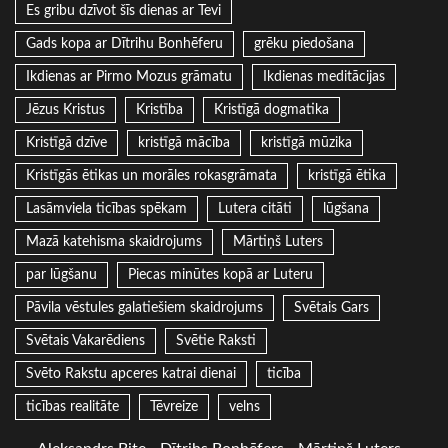
Es gribu dzīvot šīs dienas ar Tevi
Gads kopa ar Dītrihu Bonhēferu
grēku piedošana
Ikdienas ar Pirmo Mozus grāmatu
Ikdienas meditācijas
Jēzus Kristus
Kristība
Kristīgā dogmatika
Kristīgā dzīve
kristīgā mācība
kristīgā mūzika
Kristīgās ētikas un morāles rokasgrāmata
kristīgā ētika
Lasāmviela ticības spēkam
Lutera citāti
lūgšana
Mazā katehisma skaidrojums
Mārtiņš Luters
par lūgšanu
Piecas minūtes kopā ar Luteru
Pāvila vēstules galatiešiem skaidrojums
Svētais Gars
Svētais Vakarēdiens
Svētie Raksti
Svēto Rakstu apceres katrai dienai
ticība
ticības realitāte
Tēvreize
velns