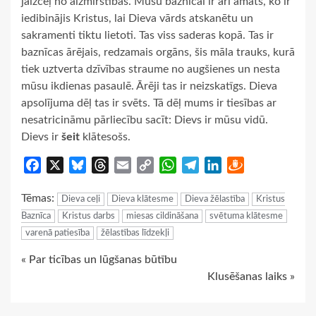
jāizceļ no aizmirstības. Mūsu baznīcai ir arī amats, ko ir
iedibinājis Kristus, lai Dieva vārds atskanētu un
sakramenti tiktu lietoti. Tas viss saderas kopā. Tas ir
baznīcas ārējais, redzamais orgāns, šis māla trauks, kurā
tiek uztverta dzīvības straume no augšienes un nesta
mūsu ikdienas pasaulē. Ārēji tas ir neizskatīgs. Dieva
apsolījuma dēļ tas ir svēts. Tā dēļ mums ir tiesības ar
nesatricināmu pārliecību sacīt: Dievs ir mūsu vidū.
Dievs ir
šeit
klātesošs.
Facebook
X
Bluesky
Threads
Email
Copy
WhatsApp
Telegram
LinkedIn
Draugiem
Link
Tēmas:
Dieva ceļi
Dieva klātesme
Dieva žēlastība
Kristus
Baznīca
Kristus darbs
miesas cildināšana
svētuma klātesme
varenā patiesība
žēlastības līdzekļi
Continue
« Par ticības un lūgšanas būtību
Klusēšanas laiks »
Reading