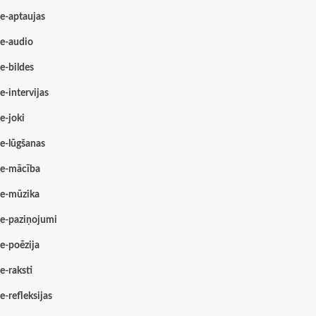
e-aptaujas
e-audio
e-bildes
e-intervijas
e-joki
e-lūgšanas
e-mācība
e-mūzika
e-paziņojumi
e-poēzija
e-raksti
e-refleksijas