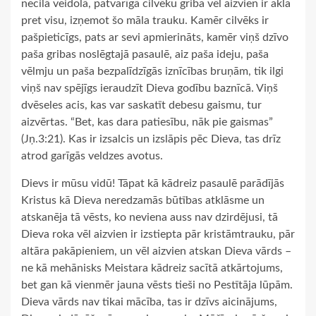
necilā veidolā, patvarīgā cilvēku griba vēl aizvien ir akla
pret visu, izņemot šo māla trauku. Kamēr cilvēks ir
pašpieticīgs, pats ar sevi apmierināts, kamēr viņš dzīvo
paša gribas noslēgtajā pasaulē, aiz paša ideju, paša
vēlmju un paša bezpalīdzīgās iznīcības bruņām, tik ilgi
viņš nav spējīgs ieraudzīt Dieva godību baznīcā. Viņš
dvēseles acis, kas var saskatīt debesu gaismu, tur
aizvērtas. “Bet, kas dara patiesību, nāk pie gaismas”
(Jņ.3:21). Kas ir izsalcis un izslāpis pēc Dieva, tas drīz
atrod garīgās veldzes avotus.
Dievs ir mūsu vidū! Tāpat kā kādreiz pasaulē parādījās
Kristus kā Dieva neredzamās būtības atklāsme un
atskanēja tā vēsts, ko neviena auss nav dzirdējusi, tā
Dieva roka vēl aizvien ir izstiepta pār kristāmtrauku, pār
altāra pakāpieniem, un vēl aizvien atskan Dieva vārds –
ne kā mehānisks Meistara kādreiz sacītā atkārtojums,
bet gan kā vienmēr jauna vēsts tieši no Pestītāja lūpām.
Dieva vārds nav tikai mācība, tas ir dzīvs aicinājums,