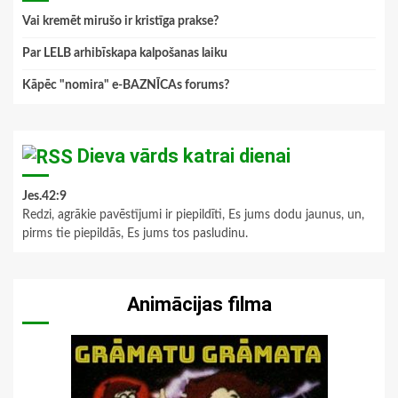
Vai kremēt mirušo ir kristīga prakse?
Par LELB arhibīskapa kalpošanas laiku
Kāpēc "nomira" e-BAZNĪCAs forums?
Dieva vārds katrai dienai
Jes.42:9
Redzi, agrākie pavēstījumi ir piepildīti, Es jums dodu jaunus, un,
pirms tie piepildās, Es jums tos pasludinu.
Animācijas filma