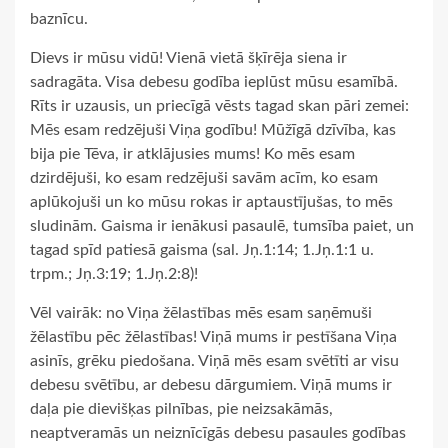
baznīcu.
Dievs ir mūsu vidū! Vienā vietā šķīrēja siena ir
sadragāta. Visa debesu godība ieplūst mūsu esamībā.
Rīts ir uzausis, un priecīgā vēsts tagad skan pāri zemei:
Mēs esam redzējuši Viņa godību! Mūžīgā dzīvība, kas
bija pie Tēva, ir atklājusies mums! Ko mēs esam
dzirdējuši, ko esam redzējuši savām acīm, ko esam
aplūkojuši un ko mūsu rokas ir aptaustījušas, to mēs
sludinām. Gaisma ir ienākusi pasaulē, tumsība paiet, un
tagad spīd patiesā gaisma (sal. Jņ.1:14; 1.Jņ.1:1 u.
trpm.; Jņ.3:19; 1.Jņ.2:8)!
Vēl vairāk: no Viņa žēlastības mēs esam saņēmuši
žēlastību pēc žēlastības! Viņā mums ir pestīšana Viņa
asinīs, grēku piedošana. Viņā mēs esam svētīti ar visu
debesu svētību, ar debesu dārgumiem. Viņā mums ir
daļa pie dievišķas pilnības, pie neizsakāmās,
neaptveramās un neiznīcīgās debesu pasaules godības