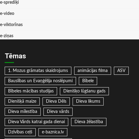
e-sprediķi
e-video
e-viktorīnas
e-ziņas
Tēmas
1. Mozus grāmatas skaidrojums
animācijas filma
ASV
Bauslības un Evaņģēlija noslēpumi
Bībele
Bībeles mācības studijas
Dienišķo lūgšanu gads
Dienišķā maize
Dieva Dēls
Dieva likums
Dieva mīlestība
Dieva vārds
Dieva Vārds katrai gada dienai
Dieva žēlastība
Dzīvības ceļš
e-baznica.lv