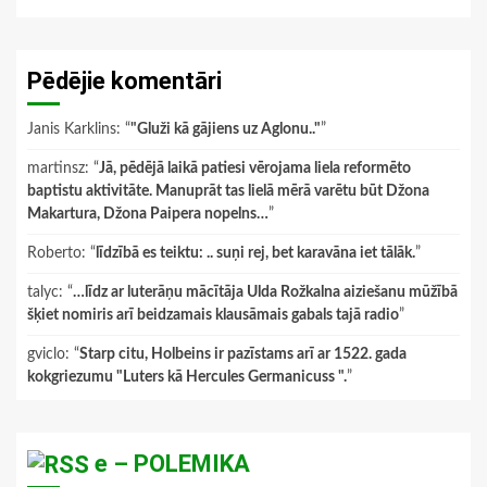
Pēdējie komentāri
Janis Karklins
: “
"Gluži kā gājiens uz Aglonu.."
”
martinsz
: “
Jā, pēdējā laikā patiesi vērojama liela reformēto
baptistu aktivitāte. Manuprāt tas lielā mērā varētu būt Džona
Makartura, Džona Paipera nopelns…
”
Roberto
: “
līdzībā es teiktu: .. suņi rej, bet karavāna iet tālāk.
”
talyc
: “
…līdz ar luterāņu mācītāja Ulda Rožkalna aiziešanu mūžībā
šķiet nomiris arī beidzamais klausāmais gabals tajā radio
”
gviclo
: “
Starp citu, Holbeins ir pazīstams arī ar 1522. gada
kokgriezumu "Luters kā Hercules Germanicuss ".
”
e – POLEMIKA