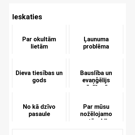
Ieskaties
Par okultām
Ļaunuma
lietām
problēma
Dieva tiesības un
Bauslība un
gods
evaņģēlijs
mācīšanās
priekšmets
No kā dzīvo
Par mūsu
pasaule
nožēlojamo
stāvokli