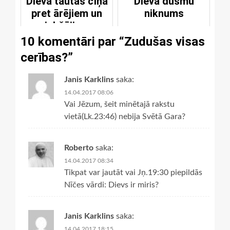
Dieva tautas cīņa
Dieva dusmu
pret ārējiem un
niknums
iekšējiem
ienaidniekiem
10 komentāri par “
Zudušas visas
cerības?
”
Janis Karklins
saka:
14.04.2017 08:06
Vai Jēzum, šeit minētajā rakstu
vietā(Lk.23:46) nebija Svētā Gara?
Roberto
saka:
14.04.2017 08:34
Tikpat var jautāt vai Jņ.19:30 piepildās
Nīčes vārdi: Dievs ir miris?
Janis Karklins
saka:
14.04.2017 18:15