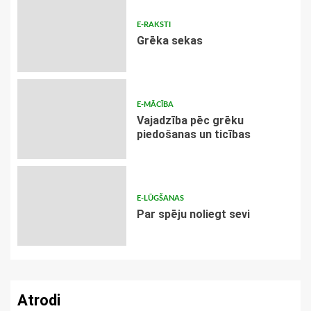
E-RAKSTI
Grēka sekas
E-MĀCĪBA
Vajadzība pēc grēku
piedošanas un ticības
E-LŪGŠANAS
Par spēju noliegt sevi
Atrodi