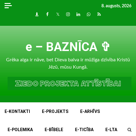
Skip
8. augusts, 2026
to
Draugiem
Facebook
Twitter
Instagram
LinkedIn
whatsapp
RSS
content
e – BAZNĪCA ✞
Grēka alga ir nāve, bet Dieva balva ir mūžīga dzīvība Kristū
Jēzū, mūsu Kungā.
E-KONTAKTI
E-PROJEKTS
E-ARHĪVS
E-POLEMIKA
E-BĪBELE
E-TICĪBA
E-LTA