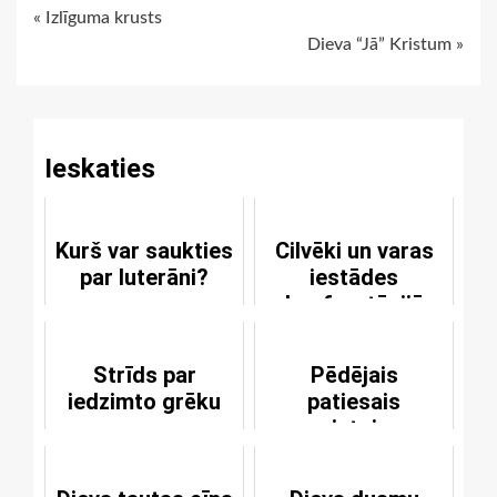
Continue
« Izlīguma krusts
Dieva “Jā” Kristum »
Reading
Ieskaties
Kurš var saukties
Cilvēki un varas
par luterāni?
iestādes
konfrontācijā
Strīds par
Pēdējais
iedzimto grēku
patiesais
pravietojums