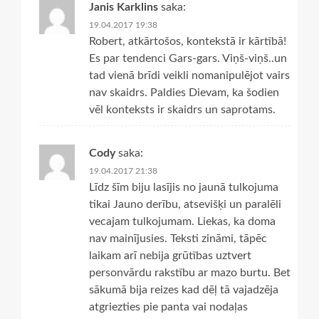
Janis Karklins
saka:
19.04.2017 19:38
Robert, atkārtošos, kontekstā ir kārtībā!
Es par tendenci Gars-gars. Viņš-viņš..un
tad vienā brīdi veikli nomanipulējot vairs
nav skaidrs. Paldies Dievam, ka šodien
vēl konteksts ir skaidrs un saprotams.
Cody
saka:
19.04.2017 21:38
Līdz šīm biju lasījis no jaunā tulkojuma
tikai Jauno derību, atsevišķi un paralēli
vecajam tulkojumam. Liekas, ka doma
nav mainījusies. Teksti zināmi, tāpēc
laikam arī nebija grūtības uztvert
personvārdu rakstību ar mazo burtu. Bet
sākumā bija reizes kad dēļ tā vajadzēja
atgriezties pie panta vai nodaļas