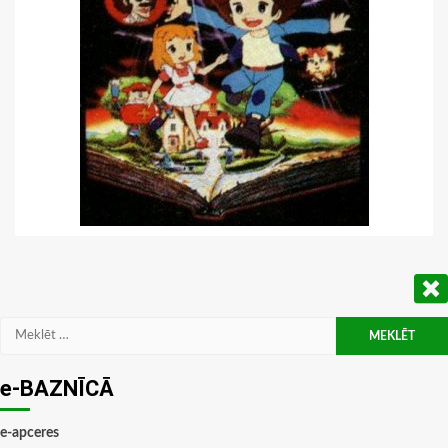
Meklēt:
e-BAZNĪCĀ
e-apceres