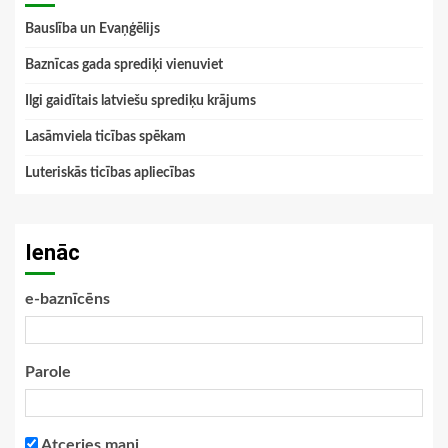
Bauslība un Evaņģēlijs
Baznīcas gada sprediķi vienuviet
Ilgi gaidītais latviešu sprediķu krājums
Lasāmviela ticības spēkam
Luteriskās ticības apliecības
Ienāc
e-baznīcēns
Parole
Atceries mani