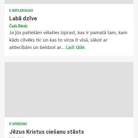
E-REFLEKSIJAS
Labā dzīve
Čads Bērds
Ja jūs patiešām vēlaties izprast, kas ir pamatā tam, kam
kāds cilvēks tic un kas to virza it visā, sākot ar
attiecībām un beidzot ar...
Lasīt tālāk
E-SPREDIĶI
Jēzus Kristus ciešanu stāsts