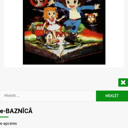
Meklēt:
e-BAZNĪCĀ
e-apceres