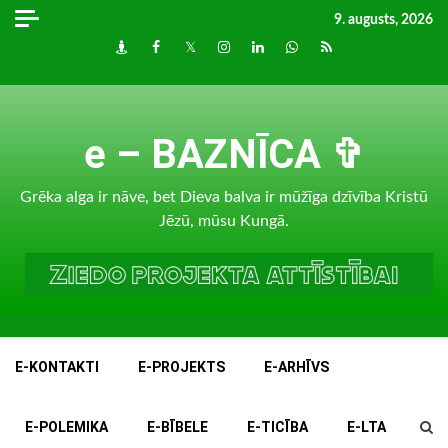
Skip
9. augusts, 2026
to
Draugiem
Facebook
Twitter
Instagram
LinkedIn
whatsapp
RSS
content
e – BAZNĪCA ✞
Grēka alga ir nāve, bet Dieva balva ir mūžīga dzīvība Kristū
Jēzū, mūsu Kungā.
E-KONTAKTI
E-PROJEKTS
E-ARHĪVS
E-POLEMIKA
E-BĪBELE
E-TICĪBA
E-LTA