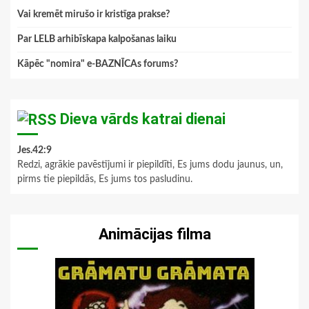
Vai kremēt mirušo ir kristīga prakse?
Par LELB arhibīskapa kalpošanas laiku
Kāpēc "nomira" e-BAZNĪCAs forums?
Dieva vārds katrai dienai
Jes.42:9
Redzi, agrākie pavēstījumi ir piepildīti, Es jums dodu jaunus, un,
pirms tie piepildās, Es jums tos pasludinu.
Animācijas filma