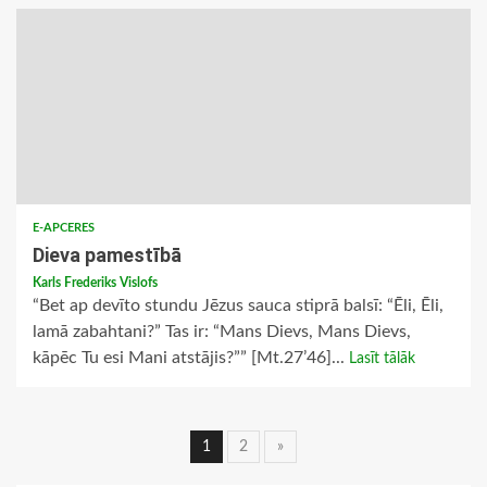
E-APCERES
Dieva pamestībā
Karls Frederiks Vislofs
“Bet ap devīto stundu Jēzus sauca stiprā balsī: “Ēli, Ēli,
lamā zabahtani?” Tas ir: “Mans Dievs, Mans Dievs,
kāpēc Tu esi Mani atstājis?”” [Mt.27’46]...
Lasīt tālāk
Ziņu
1
2
»