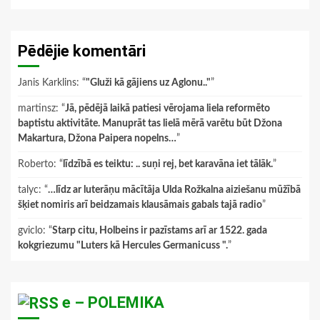
Pēdējie komentāri
Janis Karklins
: “
"Gluži kā gājiens uz Aglonu.."
”
martinsz
: “
Jā, pēdējā laikā patiesi vērojama liela reformēto
baptistu aktivitāte. Manuprāt tas lielā mērā varētu būt Džona
Makartura, Džona Paipera nopelns…
”
Roberto
: “
līdzībā es teiktu: .. suņi rej, bet karavāna iet tālāk.
”
talyc
: “
…līdz ar luterāņu mācītāja Ulda Rožkalna aiziešanu mūžībā
šķiet nomiris arī beidzamais klausāmais gabals tajā radio
”
gviclo
: “
Starp citu, Holbeins ir pazīstams arī ar 1522. gada
kokgriezumu "Luters kā Hercules Germanicuss ".
”
e – POLEMIKA