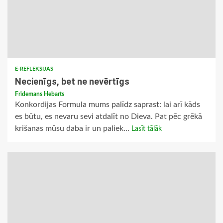
E-REFLEKSIJAS
Necienīgs, bet ne nevērtīgs
Frīdemans Hebarts
Konkordijas Formula mums palīdz saprast: lai arī kāds
es būtu, es nevaru sevi atdalīt no Dieva. Pat pēc grēkā
krišanas mūsu daba ir un paliek...
Lasīt tālāk