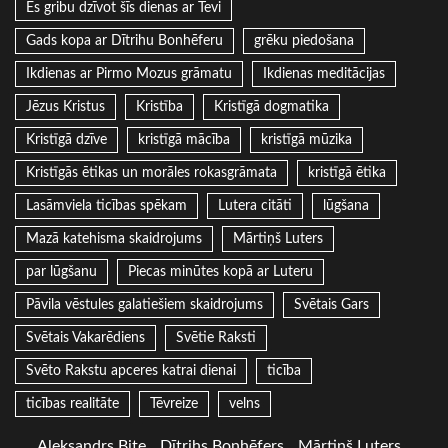
Es gribu dzīvot šīs dienas ar Tevi
Gads kopa ar Dītrihu Bonhēferu
grēku piedošana
Ikdienas ar Pirmo Mozus grāmatu
Ikdienas meditācijas
Jēzus Kristus
Kristība
Kristīgā dogmatika
Kristīgā dzīve
kristīgā mācība
kristīgā mūzika
Kristīgās ētikas un morāles rokasgrāmata
kristīgā ētika
Lasāmviela ticības spēkam
Lutera citāti
lūgšana
Mazā katehisma skaidrojums
Mārtiņš Luters
par lūgšanu
Piecas minūtes kopā ar Luteru
Pāvila vēstules galatiešiem skaidrojums
Svētais Gars
Svētais Vakarēdiens
Svētie Raksti
Svēto Rakstu apceres katrai dienai
ticība
ticības realitāte
Tēvreize
velns
Aleksandrs Bite
Dītrihs Bonhēfers
Mārtiņš Luters