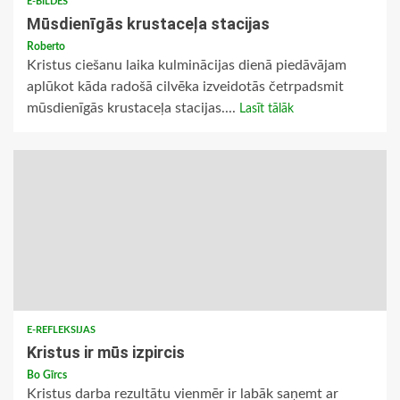
E-BILDES
Mūsdienīgās krustaceļa stacijas
Roberto
Kristus ciešanu laika kulminācijas dienā piedāvājam
aplūkot kāda radošā cilvēka izveidotās četrpadsmit
mūsdienīgās krustaceļa stacijas....
Lasīt tālāk
E-REFLEKSIJAS
Kristus ir mūs izpircis
Bo Gīrcs
Kristus darba rezultātu vienmēr ir labāk saņemt ar