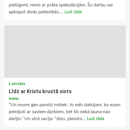
pielūgsmi, nevis ar prāta spekulācijām. Šo darbu var
apkopot divās patiesībās....
Lasīt tālāk
E-APCERES
Līdz ar Kristu krustā sists
Indrex
“Un mums gan pareizi notiek: Jo mēs dabūjam, ko esam
pelnījuši ar saviem darbiem, bet šis nekā ļauna nav
darījis.” Un viņš sacīja: “Jēzu, piemini...
Lasīt tālāk