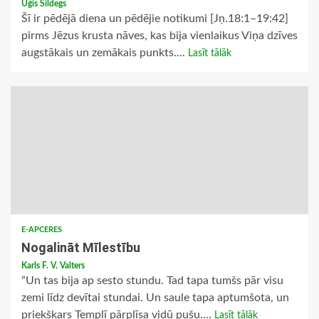
Uģis Sildegs
Šī ir pēdējā diena un pēdējie notikumi [Jņ.18:1–19:42]
pirms Jēzus krusta nāves, kas bija vienlaikus Viņa dzīves
augstākais un zemākais punkts....
Lasīt tālāk
E-APCERES
Nogalināt Mīlestību
Karls F. V. Valters
“Un tas bija ap sesto stundu. Tad tapa tumšs pār visu
zemi līdz devītai stundai. Un saule tapa aptumšota, un
priekškars Templī pārplīsa vidū pušu....
Lasīt tālāk