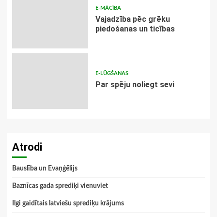
E-MĀCĪBA
Vajadzība pēc grēku
piedošanas un ticības
E-LŪGŠANAS
Par spēju noliegt sevi
Atrodi
Bauslība un Evaņģēlijs
Baznīcas gada sprediķi vienuviet
Ilgi gaidītais latviešu sprediķu krājums