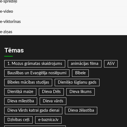
e-sprediķi
e-video
e-viktorīnas
e-ziņas
Tēmas
1. Mozus grāmatas skaidrojums
animācijas filma
ASV
Bauslības un Evaņģēlija noslēpumi
Bībele
Bībeles mācības studijas
Dienišķo lūgšanu gads
Dienišķā maize
Dieva Dēls
Dieva likums
Dieva mīlestība
Dieva vārds
Dieva Vārds katrai gada dienai
Dieva žēlastība
Dzīvības ceļš
e-baznica.lv