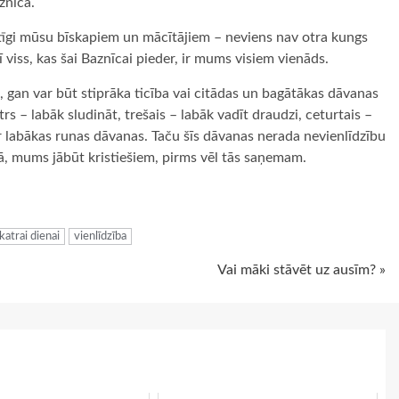
znīcā.
ērtīgi mūsu bīskapiem un mācītājiem – neviens nav otra kungs
rī viss, kas šai Baznīcai pieder, ir mums visiem vienāds.
 gan var būt stiprāka ticība vai citādas un bagātākas dāvanas
rs – labāk sludināt, trešais – labāk vadīt draudzi, ceturtais –
 ir labākas runas dāvanas. Taču šīs dāvanas nerada nevienlīdzību
 jā, mums jābūt kristiešiem, pirms vēl tās saņemam.
ugiem
atrai dienai
vienlīdzība
Vai māki stāvēt uz ausīm? »