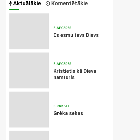
Aktuālākie
Komentētākie
E-APCERES
Es esmu tavs Dievs
E-APCERES
Kristietis kā Dieva
namturis
E-RAKSTI
Grēka sekas