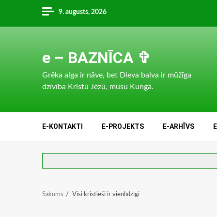
Skip
9. augusts, 2026
to
content
e – BAZNĪCA ✞
Grēka alga ir nāve, bet Dieva balva ir mūžīga
dzīvība Kristū Jēzū, mūsu Kungā.
E-KONTAKTI
E-PROJEKTS
E-ARHĪVS
Sākums
Visi kristieši ir vienlīdzīgi