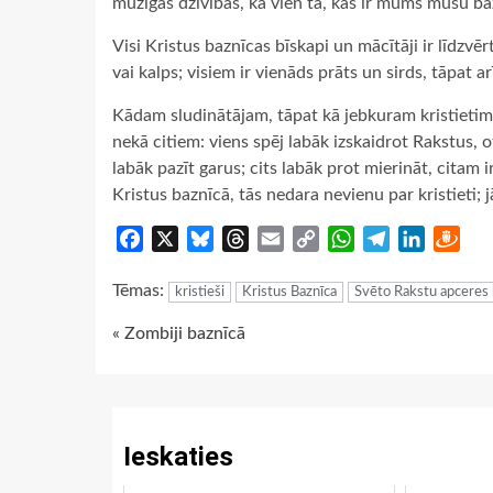
mūžīgās dzīvības, kā vien tā, kas ir mums mūsu ba
Visi Kristus baznīcas bīskapi un mācītāji ir līdzv
vai kalps; visiem ir vienāds prāts un sirds, tāpat a
Kādam sludinātājam, tāpat kā jebkuram kristietim,
nekā citiem: viens spēj labāk izskaidrot Rakstus, ot
labāk pazīt garus; cits labāk prot mierināt, citam
Kristus baznīcā, tās nedara nevienu par kristieti;
Facebook
X
Bluesky
Threads
Email
Copy
WhatsApp
Telegram
LinkedIn
Dra
Link
Tēmas:
kristieši
Kristus Baznīca
Svēto Rakstu apceres k
Continue
« Zombiji baznīcā
Reading
Ieskaties