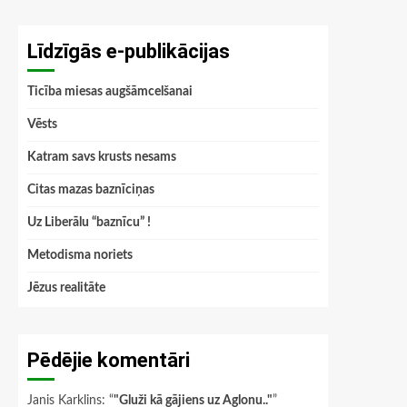
Līdzīgās e-publikācijas
Ticība miesas augšāmcelšanai
Vēsts
Katram savs krusts nesams
Citas mazas baznīciņas
Uz Liberālu “baznīcu” !
Metodisma noriets
Jēzus realitāte
Pēdējie komentāri
Janis Karklins
: “
"Gluži kā gājiens uz Aglonu.."
”