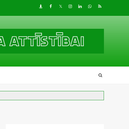
Draugiem
Facebook
Twitter
Instagram
LinkedIn
whatsapp
RSS