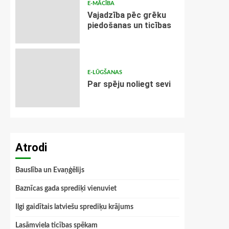
E-MĀCĪBA
Vajadzība pēc grēku
piedošanas un ticības
E-LŪGŠANAS
Par spēju noliegt sevi
Atrodi
Bauslība un Evaņģēlijs
Baznīcas gada sprediķi vienuviet
Ilgi gaidītais latviešu sprediķu krājums
Lasāmviela ticības spēkam