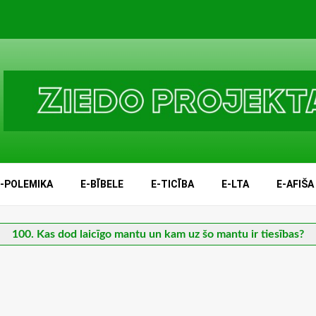
E-POLEMIKA
E-BĪBELE
E-TICĪBA
E-LTA
E-AFIŠA
100. Kas dod laicīgo mantu un kam uz šo mantu ir tiesības?