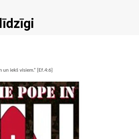
līdzīgi
 un iekš visiem.” [Ef.4:6]