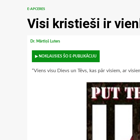
E-APCERES
Visi kristieši ir vien
Dr. Mārtiņš Luters
▶ NOKLAUSIES ŠO E-PUBLIKĀCIJU
“Viens visu Dievs un Tēvs, kas pār visiem, ar visiem