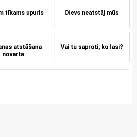
m tīkams upuris
Dievs neatstāj mūs
anas atstāšana
Vai tu saproti, ko lasi?
novārtā