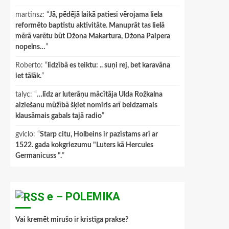
martinsz
: “
Jā, pēdējā laikā patiesi vērojama liela
reformēto baptistu aktivitāte. Manuprāt tas lielā
mērā varētu būt Džona Makartura, Džona Paipera
nopelns…
”
Roberto
: “
līdzībā es teiktu: .. suņi rej, bet karavāna
iet tālāk.
”
talyc
: “
…līdz ar luterāņu mācītāja Ulda Rožkalna
aiziešanu mūžībā šķiet nomiris arī beidzamais
klausāmais gabals tajā radio
”
gviclo
: “
Starp citu, Holbeins ir pazīstams arī ar
1522. gada kokgriezumu "Luters kā Hercules
Germanicuss ".
”
e – POLEMIKA
Vai kremēt mirušo ir kristīga prakse?