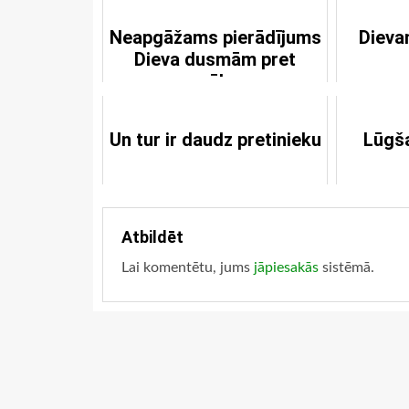
Neapgāžams pierādījums
Dieva
Dieva dusmām pret
grēku
Un tur ir daudz pretinieku
Lūgš
Atbildēt
Lai komentētu, jums
jāpiesakās
sistēmā.