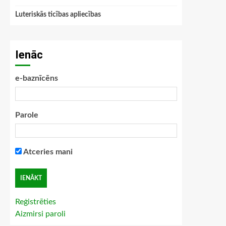
Luteriskās ticības apliecības
Ienāc
e-baznīcēns
Parole
Atceries mani
Reģistrēties
Aizmirsi paroli