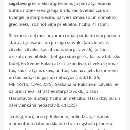
sagatavo
grēcinieku atgriešanai, jo pati atgriešanās
būtībā notiek vienīgi tajā brīdī, kad Svētais Gars ar
Evaņģēlija starpniecību pārvērš izmisušo un nomākto
grēcinieku, rosinot viņā priekpilnu ticību Kristum.
Šī iemesla dēļ mēs nevaram runāt par kādu starpposmu
starp atgriešanos un grēcīgo stāvokli (atdzimušais
cilvēks, cilvēks, kas atrodas starpstāvoklī), jo šāds
uzskats nav biblisks, bet gan sinergisks. Tas nav biblisks
tādēļ, ka Svētie Raksti atzīst tikai divas cilvēku šķiras –
tos, kas ir atgriezušies, un tos, kas nav, jeb, kas ir viens
un tas pats,- ticīgos un neticīgos (Jņ.3:18, 36;
Mk.16:16; 1.Pēt.2:25). Saskaņā ar Rakstiem, cilvēks ne
uz brīdi nevar atrasties starpstāvoklī, jo šāds
starpstāvoklis starp ticību un neticību, starp dzīvību un
nāvi vienkārši nepastāv (Lk.11:23).
Teologi, kuri, pretēji Rakstiem, noliedz atgriešanās
momentāno dabu un skaidro to kā ilgstošu procesu,