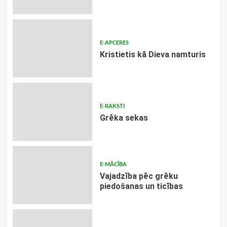
E-APCERES
Kristietis kā Dieva namturis
E-RAKSTI
Grēka sekas
E-MĀCĪBA
Vajadzība pēc grēku
piedošanas un ticības