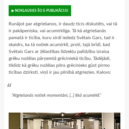
▶ NOKLAUSIES ŠO E-PUBLIKĀCIJU
Runājot par atgriešanos, ir daudz ticis diskutēts, vai tā
ir pakāpeniska, vai acumirklīga. Tā kā atgriešanās
pamatā ir ticība, kuru sirdī iededz Svētais Gars, tad ir
skaidrs, ka tā notiek acumirklī, proti, tajā brīdī, kad
Svētais Gars ar žēlastības līdzekļu palīdzību izraisa
grēku nožēlas pārņemtā grēciniekā ticību. Tādējādi,
tiklīdz kā grēku nožēlas pilns grēcinieks gūst pirmo
ticības dzirksti, viņš ir jau pilnībā atgriezies. Kalovs:
“Atgriešanās notiek momentāni, [..] itkā acumirklī.”