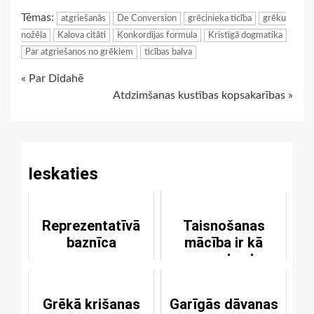
Link
Tēmas:
atgriešanās
De Conversion
grēcinieka ticība
grēku
nožēla
Kalova citāti
Konkordijas formula
Kristīgā dogmatika
Par atgriešanos no grēkiem
ticības balva
Continue
« Par Didahē
Atdzimšanas kustības kopsakarības »
Reading
Ieskaties
Reprezentatīvā
Taisnošanas
baznīca
mācība ir kā
mugurkauls
Grēkā krišanas
Garīgās dāvanas