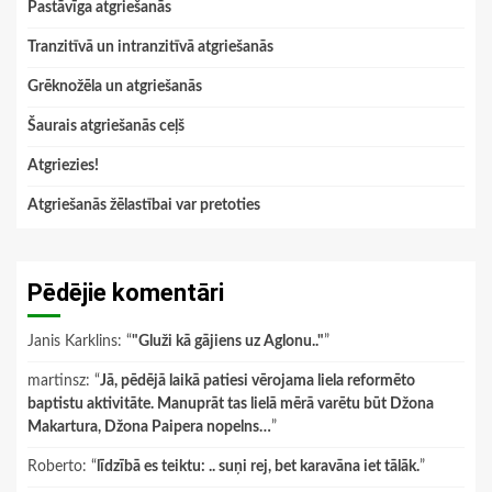
Pastāvīga atgriešanās
Tranzitīvā un intranzitīvā atgriešanās
Grēknožēla un atgriešanās
Šaurais atgriešanās ceļš
Atgriezies!
Atgriešanās žēlastībai var pretoties
Pēdējie komentāri
Janis Karklins
: “
"Gluži kā gājiens uz Aglonu.."
”
martinsz
: “
Jā, pēdējā laikā patiesi vērojama liela reformēto
baptistu aktivitāte. Manuprāt tas lielā mērā varētu būt Džona
Makartura, Džona Paipera nopelns…
”
Roberto
: “
līdzībā es teiktu: .. suņi rej, bet karavāna iet tālāk.
”