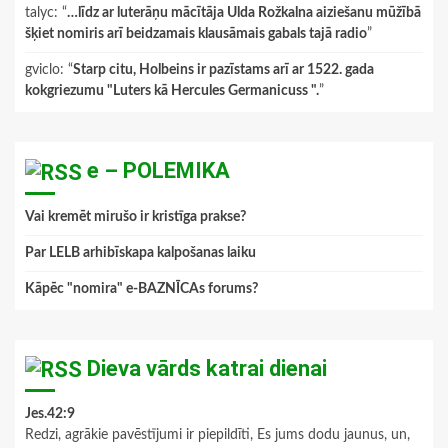
talyc
: “
…līdz ar luterāņu mācītāja Ulda Rožkalna aiziešanu mūžībā
šķiet nomiris arī beidzamais klausāmais gabals tajā radio
”
gviclo
: “
Starp citu, Holbeins ir pazīstams arī ar 1522. gada
kokgriezumu "Luters kā Hercules Germanicuss ".
”
e – POLEMIKA
Vai kremēt mirušo ir kristīga prakse?
Par LELB arhibīskapa kalpošanas laiku
Kāpēc "nomira" e-BAZNĪCAs forums?
Dieva vārds katrai dienai
Jes.42:9
Redzi, agrākie pavēstījumi ir piepildīti, Es jums dodu jaunus, un,