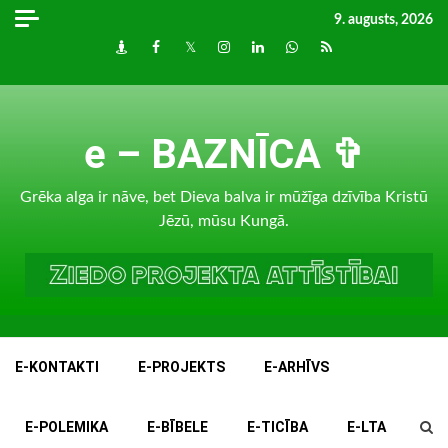
Skip
9. augusts, 2026
to
Draugiem
Facebook
Twitter
Instagram
LinkedIn
whatsapp
RSS
content
e – BAZNĪCA ✞
Grēka alga ir nāve, bet Dieva balva ir mūžīga dzīvība Kristū
Jēzū, mūsu Kungā.
E-KONTAKTI
E-PROJEKTS
E-ARHĪVS
E-POLEMIKA
E-BĪBELE
E-TICĪBA
E-LTA