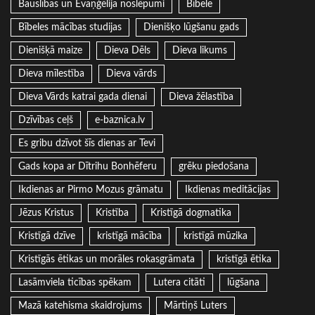
Bauslības un Evaņģēlija noslēpumi
Bībele
Bībeles mācības studijas
Dienišķo lūgšanu gads
Dienišķā maize
Dieva Dēls
Dieva likums
Dieva mīlestība
Dieva vārds
Dieva Vārds katrai gada dienai
Dieva žēlastība
Dzīvības ceļš
e-baznica.lv
Es gribu dzīvot šīs dienas ar Tevi
Gads kopa ar Dītrihu Bonhēferu
grēku piedošana
Ikdienas ar Pirmo Mozus grāmatu
Ikdienas meditācijas
Jēzus Kristus
Kristība
Kristīgā dogmatika
Kristīgā dzīve
kristīgā mācība
kristīgā mūzika
Kristīgās ētikas un morāles rokasgrāmata
kristīgā ētika
Lasāmviela ticības spēkam
Lutera citāti
lūgšana
Mazā katehisma skaidrojums
Mārtiņš Luters