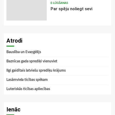
E-LŪGŠANAS
Par spēju noliegt sevi
Atrodi
Bauslība un Evaņģēlijs
Baznīcas gada sprediķi vienuviet
Ilgi gaidītais latviešu sprediķu krājums
Lasāmviela ticības spēkam
Luteriskās ticības apliecības
Ienāc