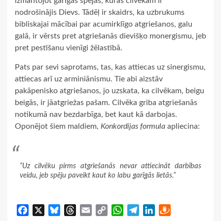
izmantojot garīgās spējas, kuras cilvēkam ir
nodrošinājis Dievs. Tādēļ ir skaidrs, ka uzbrukums
bibliskajai mācībai par acumirklīgo atgriešanos, galu
galā, ir vērsts pret atgriešanās dievišķo monergismu, jeb
pret pestīšanu vienīgi žēlastībā.
Pats par sevi saprotams, tas, kas attiecas uz sinergismu,
attiecas arī uz arminiānismu. Tie abi aizstāv
pakāpenisko atgriešanos, jo uzskata, ka cilvēkam, beigu
beigās, ir jāatgriežas pašam. Cilvēka griba atgriešanās
notikumā nav bezdarbīga, bet kaut kā darbojas.
Oponējot šiem maldiem,
Konkordijas formula
apliecina:
“Uz cilvēku pirms atgriešanās nevar attiecināt darbības
veidu, jeb spēju paveikt kaut ko labu garīgās lietās.”
Facebook
X
Bluesky
Threads
Email
Copy
WhatsApp
Telegram
LinkedIn
Draugiem