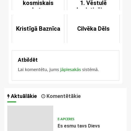
kosmiskais
1. Vēstulē
raksturs
korintiešiem
Kristīgā Baznīca
Cilvēka Dēls
Atbildēt
Lai komentētu, jums
jāpiesakās
sistēmā.
Aktuālākie
Komentētākie
E-APCERES
Es esmu tavs Dievs