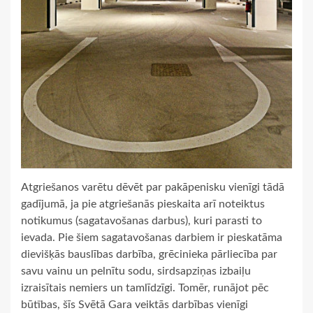
Atgriešanos varētu dēvēt par pakāpenisku vienīgi tādā
gadījumā, ja pie atgriešanās pieskaita arī noteiktus
notikumus (sagatavošanas darbus), kuri parasti to
ievada. Pie šiem sagatavošanas darbiem ir pieskatāma
dievišķās bauslības darbība, grēcinieka pārliecība par
savu vainu un pelnītu sodu, sirdsapziņas izbaiļu
izraisītais nemiers un tamlīdzīgi. Tomēr, runājot pēc
būtības, šīs Svētā Gara veiktās darbības vienīgi