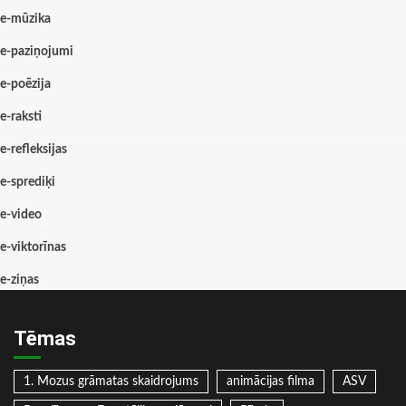
e-mūzika
e-paziņojumi
e-poēzija
e-raksti
e-refleksijas
e-sprediķi
e-video
e-viktorīnas
e-ziņas
Tēmas
1. Mozus grāmatas skaidrojums
animācijas filma
ASV