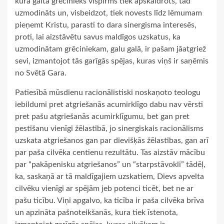
kura gaitā grēcinieks vispirms tiek apskaidrots, tad
uzmodināts un, visbeidzot, tiek novests līdz lēmumam
pieņemt Kristu, parasti to dara sinergisma interesēs,
proti, lai aizstāvētu savus maldīgos uzskatus, ka
uzmodinātam grēciniekam, galu galā, ir pašam jāatgriež
sevi, izmantojot tās garīgās spējas, kuras viņš ir saņēmis
no Svētā Gara.
Patiesībā mūsdienu racionālistiski noskaņoto teologu
iebildumi pret atgriešanās acumirklīgo dabu nav vērsti
pret pašu atgriešanās acumirklīgumu, bet gan pret
pestīšanu vienīgi žēlastībā, jo sinergiskais racionālisms
uzskata atgriešanos gan par dievišķās žēlastības, gan arī
par paša cilvēka centienu rezultātu. Tas aizstāv mācību
par “pakāpenisku atgriešanos” un “starpstāvokli” tādēļ,
ka, saskaņā ar tā maldīgajiem uzskatiem, Dievs apvelta
cilvēku vienīgi ar spējām jeb potenci ticēt, bet ne ar
pašu ticību. Viņi apgalvo, ka ticība ir paša cilvēka brīva
un apzināta pašnoteikšanās, kura tiek īstenota,