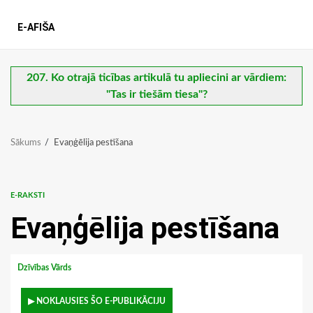
E-AFIŠA
207. Ko otrajā ticības artikulā tu apliecini ar vārdiem:
"Tas ir tiešām tiesa"?
Sākums
Evaņģēlija pestīšana
E-RAKSTI
Evaņģēlija pestīšana
Dzīvības Vārds
▶ NOKLAUSIES ŠO E-PUBLIKĀCIJU