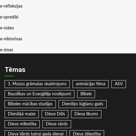
e-refleksijas
e-sprediķi
e-video
e-viktorīnas
e-ziņas
Tēmas
1. Mozus grāmatas skaidrojums
animācijas filma
ASV
Bauslības un Evaņģēlija noslēpumi
Bībele
Bībeles mācības studijas
Dienišķo lūgšanu gads
Dienišķā maize
Dieva Dēls
Dieva likums
Dieva mīlestība
Dieva vārds
Dieva Vārds katrai gada dienai
Dieva žēlastība