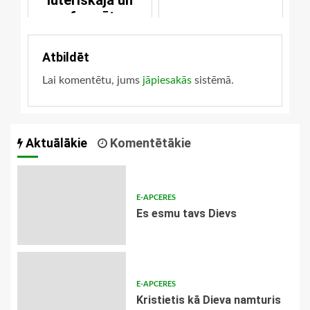
luteriskajā un
reformēto
konfesijās
Atbildēt
Lai komentētu, jums
jāpiesakās
sistēmā.
Aktuālākie
Komentētākie
E-APCERES
Es esmu tavs Dievs
E-APCERES
Kristietis kā Dieva namturis