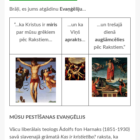
Brāļi, es jums atgādinu
Evaņģēliju
…
“…ka Kristus ir
miris
…un ka
…un trešajā
par mūsu grēkiem
Viņš
dienā
pēc Rakstiem…
aprakts
…
augšāmcēlies
pēc Rakstiem.”
MŪSU PESTĪŠANAS EVAŅĢĒLIJS
Vācu liberālais teologs Ādolfs fon Harnaks (1851-1930)
savā slavenajā grāmatā
Kas ir kristietība?
raksta, ka