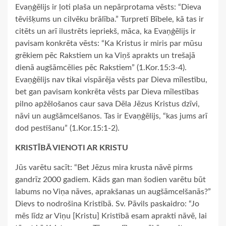
Evaņģēlijs ir ļoti plaša un nepārprotama vēsts: “Dieva
tēvišķums un cilvēku brālība.” Turpretī Bībele, kā tas ir
citēts un arī ilustrēts iepriekš, māca, ka Evaņģēlijs ir
pavisam konkrēta vēsts: “Ka Kristus ir miris par mūsu
grēkiem pēc Rakstiem un ka Viņš aprakts un trešajā
dienā augšāmcēlies pēc Rakstiem” (1.Kor.15:3-4).
Evaņģēlijs nav tikai vispārēja vēsts par Dieva mīlestību,
bet gan pavisam konkrēta vēsts par Dieva mīlestības
pilno apžēlošanos caur sava Dēla Jēzus Kristus dzīvi,
nāvi un augšāmcelšanos. Tas ir Evaņģēlijs, “kas jums arī
dod pestīšanu” (1.Kor.15:1-2).
KRISTĪBĀ VIENOTI AR KRISTU
Jūs varētu sacīt: “Bet Jēzus mira krusta nāvē pirms
gandrīz 2000 gadiem. Kāds gan man šodien varētu būt
labums no Viņa nāves, aprakšanas un augšāmcelšanās?”
Dievs to nodrošina Kristībā. Sv. Pāvils paskaidro: “Jo
mēs līdz ar Viņu [Kristu] Kristībā esam aprakti nāvē, lai