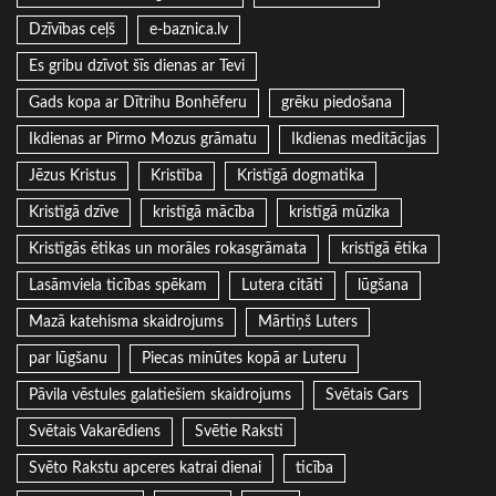
Dzīvības ceļš
e-baznica.lv
Es gribu dzīvot šīs dienas ar Tevi
Gads kopa ar Dītrihu Bonhēferu
grēku piedošana
Ikdienas ar Pirmo Mozus grāmatu
Ikdienas meditācijas
Jēzus Kristus
Kristība
Kristīgā dogmatika
Kristīgā dzīve
kristīgā mācība
kristīgā mūzika
Kristīgās ētikas un morāles rokasgrāmata
kristīgā ētika
Lasāmviela ticības spēkam
Lutera citāti
lūgšana
Mazā katehisma skaidrojums
Mārtiņš Luters
par lūgšanu
Piecas minūtes kopā ar Luteru
Pāvila vēstules galatiešiem skaidrojums
Svētais Gars
Svētais Vakarēdiens
Svētie Raksti
Svēto Rakstu apceres katrai dienai
ticība