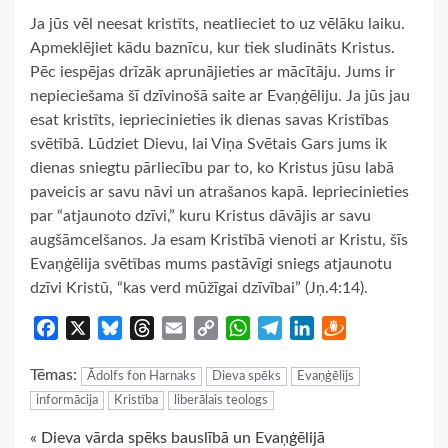
Ja jūs vēl neesat kristīts, neatlieciet to uz vēlāku laiku.
Apmeklējiet kādu baznīcu, kur tiek sludināts Kristus.
Pēc iespējas drīzāk aprunājieties ar mācītāju. Jums ir
nepieciešama šī dzīvinošā saite ar Evaņģēliju. Ja jūs jau
esat kristīts, iepriecinieties ik dienas savas Kristības
svētībā. Lūdziet Dievu, lai Viņa Svētais Gars jums ik
dienas sniegtu pārliecību par to, ko Kristus jūsu labā
paveicis ar savu nāvi un atrašanos kapā. Iepriecinieties
par “atjaunoto dzīvi,” kuru Kristus dāvājis ar savu
augšāmcelšanos. Ja esam Kristībā vienoti ar Kristu, šīs
Evaņģēlija svētības mums pastāvīgi sniegs atjaunotu
dzīvi Kristū, “kas verd mūžīgai dzīvībai” (Jņ.4:14).
Facebook
X
Bluesky
Threads
Email
Copy
WhatsApp
Telegram
LinkedIn
Draugiem
Link
Tēmas:
Ādolfs fon Harnaks
Dieva spēks
Evaņģēlijs
informācija
Kristība
liberālais teologs
Continue
« Dieva vārda spēks bauslībā un Evaņģēlijā