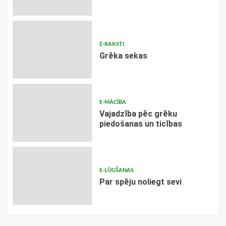
E-RAKSTI
Grēka sekas
E-MĀCĪBA
Vajadzība pēc grēku
piedošanas un ticības
E-LŪGŠANAS
Par spēju noliegt sevi