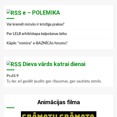
e – POLEMIKA
Vai kremēt mirušo ir kristīga prakse?
Par LELB arhibīskapa kalpošanas laiku
Kāpēc "nomira" e-BAZNĪCAs forums?
Dieva vārds katrai dienai
Ps.65:9
Tu liec arī gavilēt ļaudīm gan rītausmas, gan saulrieta zemēs.
Animācijas filma