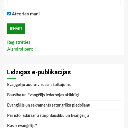
Atceries mani
Reģistrēties
Aizmirsi paroli
Līdzīgās e-publikācijas
Evaņģēliju audio-vizuālais tulkojums
Bausība un Evaņģēlijs iedarbojas atšķirīgi
Evaņģēlijs un sakraments satur grēku piedošanu
Par īsto izšķiršanu starp Bauslību un Evaņģēliju
Kas ir evaņģēlijs?