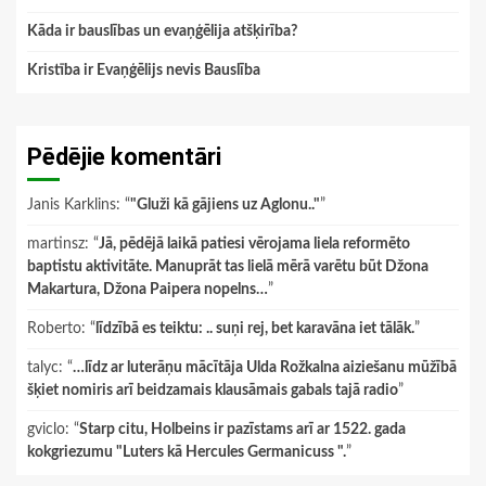
Kāda ir bauslības un evaņģēlija atšķirība?
Kristība ir Evaņģēlijs nevis Bauslība
Pēdējie komentāri
Janis Karklins
: “
"Gluži kā gājiens uz Aglonu.."
”
martinsz
: “
Jā, pēdējā laikā patiesi vērojama liela reformēto
baptistu aktivitāte. Manuprāt tas lielā mērā varētu būt Džona
Makartura, Džona Paipera nopelns…
”
Roberto
: “
līdzībā es teiktu: .. suņi rej, bet karavāna iet tālāk.
”
talyc
: “
…līdz ar luterāņu mācītāja Ulda Rožkalna aiziešanu mūžībā
šķiet nomiris arī beidzamais klausāmais gabals tajā radio
”
gviclo
: “
Starp citu, Holbeins ir pazīstams arī ar 1522. gada
kokgriezumu "Luters kā Hercules Germanicuss ".
”