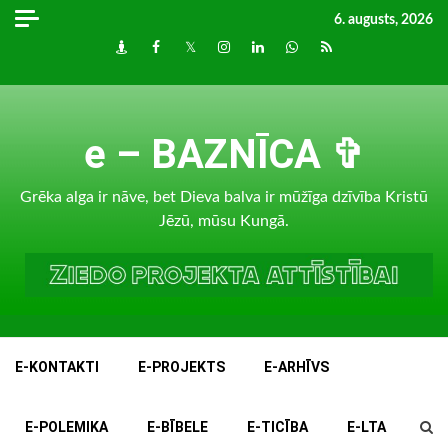
Skip
6. augusts, 2026
to
Draugiem
Facebook
Twitter
Instagram
LinkedIn
whatsapp
RSS
content
e – BAZNĪCA ✞
Grēka alga ir nāve, bet Dieva balva ir mūžīga dzīvība Kristū
Jēzū, mūsu Kungā.
E-KONTAKTI
E-PROJEKTS
E-ARHĪVS
E-POLEMIKA
E-BĪBELE
E-TICĪBA
E-LTA