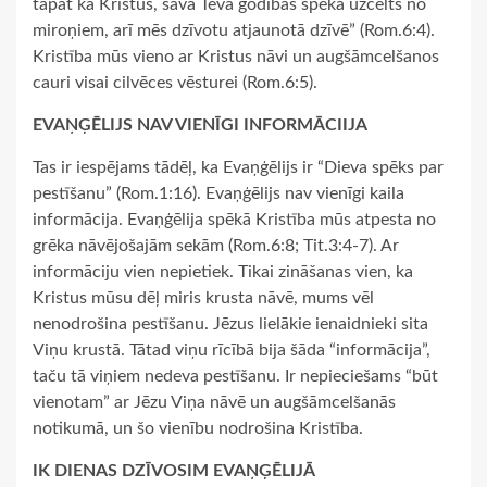
tāpat kā Kristus, sava Tēva godības spēkā uzcelts no
miroņiem, arī mēs dzīvotu atjaunotā dzīvē” (Rom.6:4).
Kristība mūs vieno ar Kristus nāvi un augšāmcelšanos
cauri visai cilvēces vēsturei (Rom.6:5).
EVAŅĢĒLIJS NAV VIENĪGI INFORMĀCIIJA
Tas ir iespējams tādēļ, ka Evaņģēlijs ir “Dieva spēks par
pestīšanu” (Rom.1:16). Evaņģēlijs nav vienīgi kaila
informācija. Evaņģēlija spēkā Kristība mūs atpesta no
grēka nāvējošajām sekām (Rom.6:8; Tit.3:4-7). Ar
informāciju vien nepietiek. Tikai zināšanas vien, ka
Kristus mūsu dēļ miris krusta nāvē, mums vēl
nenodrošina pestīšanu. Jēzus lielākie ienaidnieki sita
Viņu krustā. Tātad viņu rīcībā bija šāda “informācija”,
taču tā viņiem nedeva pestīšanu. Ir nepieciešams “būt
vienotam” ar Jēzu Viņa nāvē un augšāmcelšanās
notikumā, un šo vienību nodrošina Kristība.
IK DIENAS DZĪVOSIM EVAŅĢĒLIJĀ