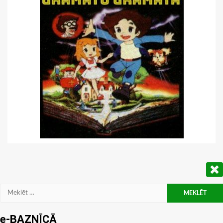
Meklēt:
e-BAZNĪCĀ