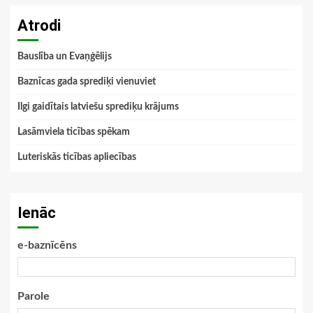
Atrodi
Bauslība un Evaņģēlijs
Baznīcas gada sprediķi vienuviet
Ilgi gaidītais latviešu sprediķu krājums
Lasāmviela ticības spēkam
Luteriskās ticības apliecības
Ienāc
e-baznīcēns
Parole