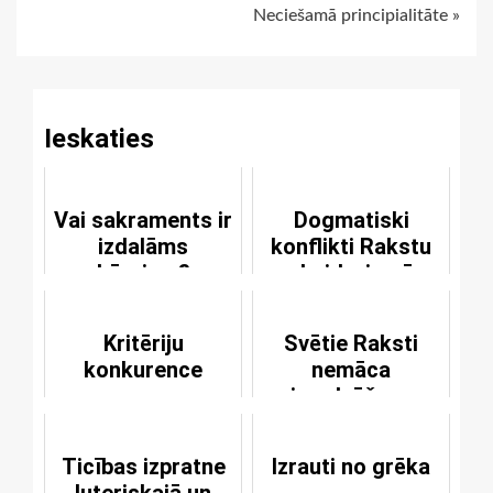
Neciešamā principialitāte »
Reading
Ieskaties
Vai sakraments ir
Dogmatiski
izdalāms
konflikti Rakstu
bērniem?
skaidrojumā
Kritēriju
Svētie Raksti
konkurence
nemāca
izredzēšanu
pazudināšanai
Ticības izpratne
Izrauti no grēka