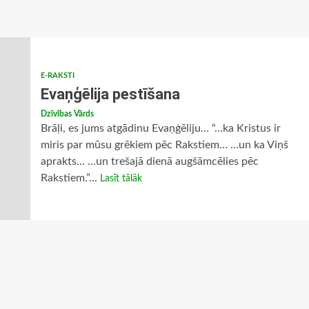
E-RAKSTI
Evaņģēlija pestīšana
Dzīvības Vārds
Brāļi, es jums atgādinu Evaņģēliju… “…ka Kristus ir
miris par mūsu grēkiem pēc Rakstiem… …un ka Viņš
aprakts… …un trešajā dienā augšāmcēlies pēc
Rakstiem.”...
Lasīt tālāk