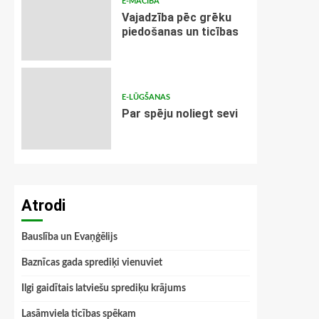
E-MĀCĪBA
Vajadzība pēc grēku
piedošanas un ticības
E-LŪGŠANAS
Par spēju noliegt sevi
Atrodi
Bauslība un Evaņģēlijs
Baznīcas gada sprediķi vienuviet
Ilgi gaidītais latviešu sprediķu krājums
Lasāmviela ticības spēkam