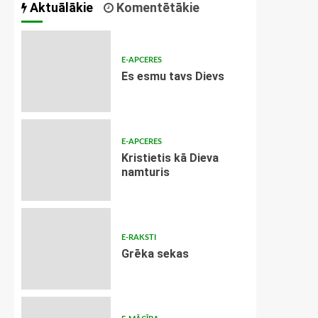
Aktuālākie
Komentētākie
E-APCERES
Es esmu tavs Dievs
E-APCERES
Kristietis kā Dieva
namturis
E-RAKSTI
Grēka sekas