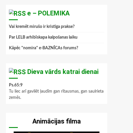
e – POLEMIKA
Vai kremēt mirušo ir kristīga prakse?
Par LELB arhibīskapa kalpošanas laiku
Kāpēc "nomira" e-BAZNĪCAs forums?
Dieva vārds katrai dienai
Ps.65:9
Tu liec arī gavilēt ļaudīm gan rītausmas, gan saulrieta
zemēs.
Animācijas filma