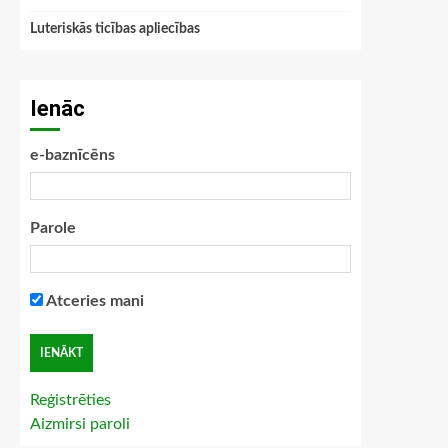
Luteriskās ticības apliecības
Ienāc
e-baznīcēns
Parole
Atceries mani
Reģistrēties
Aizmirsi paroli