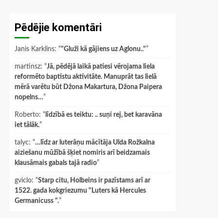
Pēdējie komentāri
Janis Karklins
: “
"Gluži kā gājiens uz Aglonu.."
”
martinsz
: “
Jā, pēdējā laikā patiesi vērojama liela
reformēto baptistu aktivitāte. Manuprāt tas lielā
mērā varētu būt Džona Makartura, Džona Paipera
nopelns…
”
Roberto
: “
līdzībā es teiktu: .. suņi rej, bet karavāna
iet tālāk.
”
talyc
: “
…līdz ar luterāņu mācītāja Ulda Rožkalna
aiziešanu mūžībā šķiet nomiris arī beidzamais
klausāmais gabals tajā radio
”
gviclo
: “
Starp citu, Holbeins ir pazīstams arī ar
1522. gada kokgriezumu "Luters kā Hercules
Germanicuss ".
”