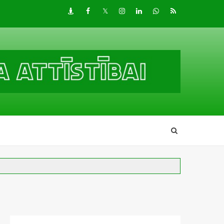
Draugiem
Facebook
Twitter
Instagram
LinkedIn
whatsapp
RSS