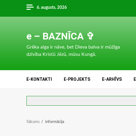
Skip
6. augusts, 2026
to
content
e – BAZNĪCA ✞
Grēka alga ir nāve, bet Dieva balva ir mūžīga
dzīvība Kristū Jēzū, mūsu Kungā.
E-KONTAKTI
E-PROJEKTS
E-ARHĪVS
Sākums
informācija