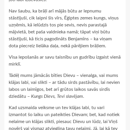
Nav šaubu, ka brāļi arī mājās būtu ar lepnumu
stāstījuši, cik laipni šis vīrs, Ēģiptes zemes kungs, viņus
uzņēmis, kā ielūdzis tos pie sevis, nevis parastajā
mājvietā, bet paša valdnieka namā; tāpat viņi būtu
stāstījuši, kā ticis pagodināts Benjamīns – ka viņam
dota piecreiz lielāka daļa, nekā pārējiem brāļiem.
Visa lepošanās ar savu taisnību un gudrību izgaist vienā
mirklī.
Tādēļ mums jāmācās bīties Dievu – vienalga, vai mums
klājas labi, vai slikti – ar tādu sirds pastāvību, lai nevien
labos un laimīgos, bet arī grūtos laikos savās sirdīs
dziedātu –
Kungs Dievs, Tevi slavējam
.
Kad uzsmaida veiksme un tev klājas labi, tu vari
izmantot šo laiku un pateikties Dievam; bet, kad notiek
nelaime un klājas slikti, piesauc Dievu un lūdz, lai Viņš
novērš vai vismaz atvieglina tavu nelaimi. Jā, lai kā tev