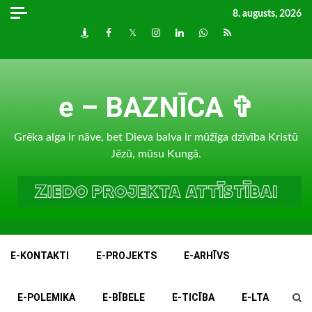
Skip
8. augusts, 2026
to
Draugiem
Facebook
Twitter
Instagram
LinkedIn
whatsapp
RSS
content
e – BAZNĪCA ✞
Grēka alga ir nāve, bet Dieva balva ir mūžīga dzīvība Kristū
Jēzū, mūsu Kungā.
E-KONTAKTI
E-PROJEKTS
E-ARHĪVS
E-POLEMIKA
E-BĪBELE
E-TICĪBA
E-LTA