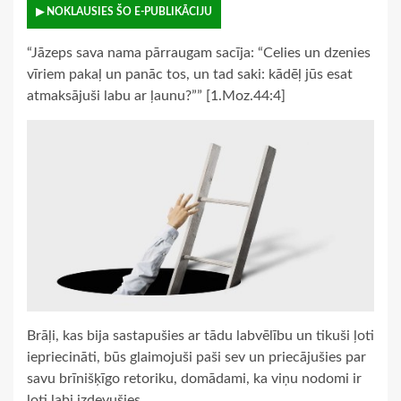
▶ NOKLAUSIES ŠO E-PUBLIKĀCIJU
“Jāzeps sava nama pārraugam sacīja: “Celies un dzenies
vīriem pakaļ un panāc tos, un tad saki: kādēļ jūs esat
atmaksājuši labu ar ļaunu?”” [1.Moz.44:4]
Brāļi, kas bija sastapušies ar tādu labvēlību un tikuši ļoti
iepriecināti, būs glaimojuši paši sev un priecājušies par
savu brīnišķīgo retoriku, domādami, ka viņu nodomi ir
ļoti labi izdevušies.