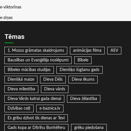
e-viktorīnas
e-ziņas
Tēmas
1. Mozus grāmatas skaidrojums
animācijas filma
ASV
Bauslības un Evaņģēlija noslēpumi
Bībele
Bībeles mācības studijas
Dienišķo lūgšanu gads
Dienišķā maize
Dieva Dēls
Dieva likums
Dieva mīlestība
Dieva vārds
Dieva Vārds katrai gada dienai
Dieva žēlastība
Dzīvības ceļš
e-baznica.lv
Es gribu dzīvot šīs dienas ar Tevi
Gads kopa ar Dītrihu Bonhēferu
grēku piedošana