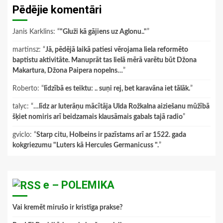
Pēdējie komentāri
Janis Karklins
: “
"Gluži kā gājiens uz Aglonu.."
”
martinsz
: “
Jā, pēdējā laikā patiesi vērojama liela reformēto
baptistu aktivitāte. Manuprāt tas lielā mērā varētu būt Džona
Makartura, Džona Paipera nopelns…
”
Roberto
: “
līdzībā es teiktu: .. suņi rej, bet karavāna iet tālāk.
”
talyc
: “
…līdz ar luterāņu mācītāja Ulda Rožkalna aiziešanu mūžībā
šķiet nomiris arī beidzamais klausāmais gabals tajā radio
”
gviclo
: “
Starp citu, Holbeins ir pazīstams arī ar 1522. gada
kokgriezumu "Luters kā Hercules Germanicuss ".
”
e – POLEMIKA
Vai kremēt mirušo ir kristīga prakse?