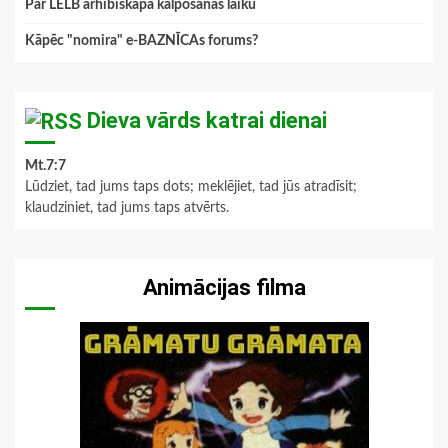
Par LELB arhibīskapa kalpošanas laiku
Kāpēc "nomira" e-BAZNĪCAs forums?
Dieva vārds katrai dienai
Mt.7:7
Lūdziet, tad jums taps dots; meklējiet, tad jūs atradīsit;
klaudziniet, tad jums taps atvērts.
Animācijas filma