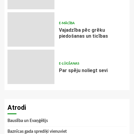
E-MĀCĪBA
Vajadzība pēc grēku
piedošanas un ticības
E-LŪGŠANAS
Par spēju noliegt sevi
Atrodi
Bauslība un Evaņģēlijs
Baznīcas gada sprediķi vienuviet