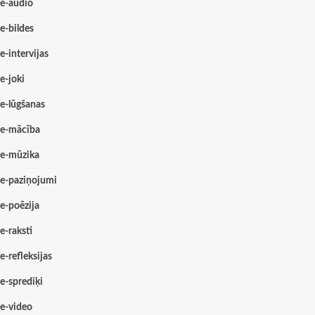
e-audio
e-bildes
e-intervijas
e-joki
e-lūgšanas
e-mācība
e-mūzika
e-paziņojumi
e-poēzija
e-raksti
e-refleksijas
e-sprediķi
e-video