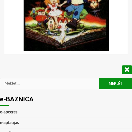
Meklēt:
e-BAZNĪCĀ
e-apceres
e-aptaujas