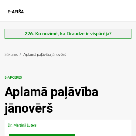
E-AFIŠA
226. Ko nozīmē, ka Draudze ir vispārēja?
Sākums
Aplamā paļāvība jānovērš
E-APCERES
Aplamā paļāvība
jānovērš
Dr. Mārtiņš Luters