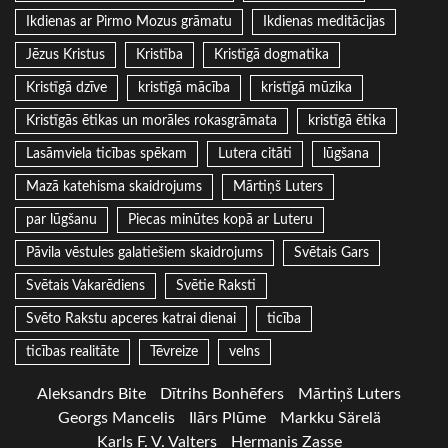
Ikdienas ar Pirmo Mozus grāmatu
Ikdienas meditācijas
Jēzus Kristus
Kristība
Kristīgā dogmatika
Kristīgā dzīve
kristīgā mācība
kristīgā mūzika
Kristīgās ētikas un morāles rokasgrāmata
kristīgā ētika
Lasāmviela ticības spēkam
Lutera citāti
lūgšana
Mazā katehisma skaidrojums
Mārtiņš Luters
par lūgšanu
Piecas minūtes kopā ar Luteru
Pāvila vēstules galatiešiem skaidrojums
Svētais Gars
Svētais Vakarēdiens
Svētie Raksti
Svēto Rakstu apceres katrai dienai
ticība
ticības realitāte
Tēvreize
velns
Aleksandrs Bite
Dītrihs Bonhēfers
Mārtiņš Luters
Georgs Mancelis
Ilārs Plūme
Markku Särelä
Karls F. V. Valters
Hermanis Zasse