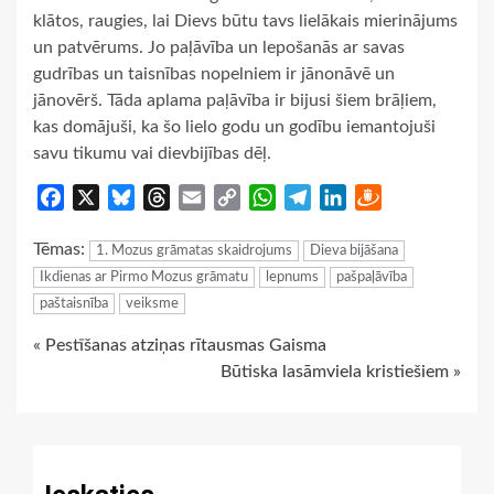
klātos, raugies, lai Dievs būtu tavs lielākais mierinājums
un patvērums. Jo paļāvība un lepošanās ar savas
gudrības un taisnības nopelniem ir jānonāvē un
jānovērš. Tāda aplama paļāvība ir bijusi šiem brāļiem,
kas domājuši, ka šo lielo godu un godību iemantojuši
savu tikumu vai dievbijības dēļ.
Facebook
X
Bluesky
Threads
Email
Copy
WhatsApp
Telegram
LinkedIn
Draugiem
Link
Tēmas:
1. Mozus grāmatas skaidrojums
Dieva bijāšana
Ikdienas ar Pirmo Mozus grāmatu
lepnums
pašpaļāvība
paštaisnība
veiksme
Continue
« Pestīšanas atziņas rītausmas Gaisma
Būtiska lasāmviela kristiešiem »
Reading