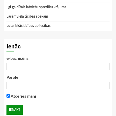
Ilgi gaidītais latviešu sprediķu krājums
Lasāmviela ticības spēkam
Luteriskās ticības apliecības
Ienāc
e-baznīcēns
Parole
Atceries mani