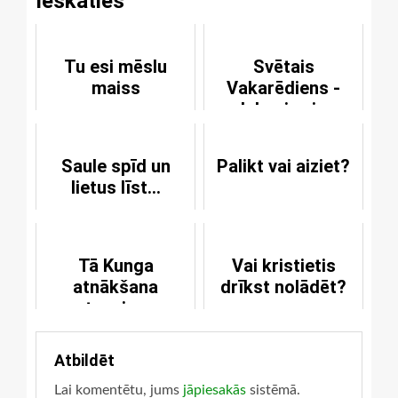
Ieskaties
Tu esi mēslu
Svētais
maiss
Vakarēdiens -
debesis virs
zemes
Saule spīd un
Palikt vai aiziet?
lietus līst...
Tā Kunga
Vai kristietis
atnākšana
drīkst nolādēt?
tuvojas
Atbildēt
Lai komentētu, jums
jāpiesakās
sistēmā.