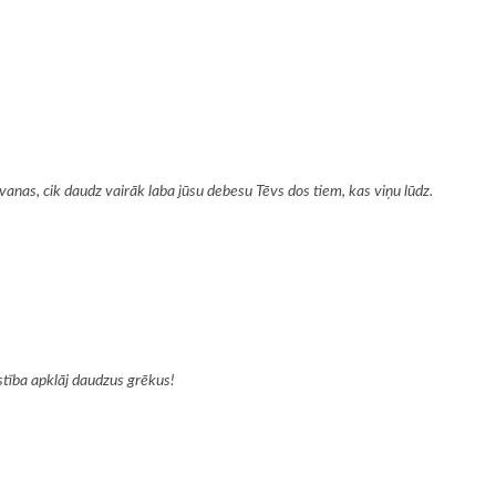
vanas, cik daudz vairāk laba jūsu debesu Tēvs dos tiem, kas viņu lūdz.
estība apklāj daudzus grēkus!
ugiem