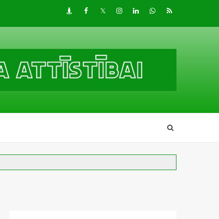
Draugiem
Facebook
Twitter
Instagram
LinkedIn
whatsapp
RSS