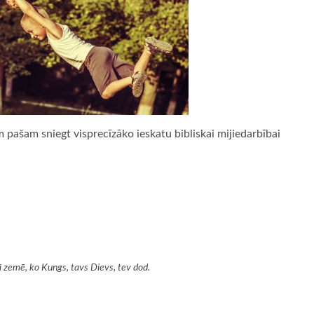
 pašam sniegt visprecīzāko ieskatu bibliskai mijiedarbībai
ā zemē, ko Kungs, tavs Dievs, tev dod.