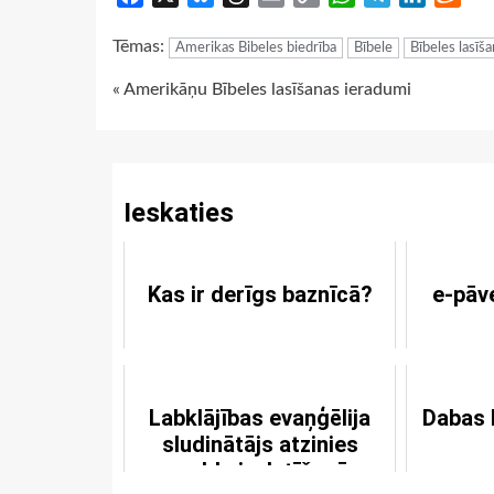
Link
Tēmas:
Amerikas Bibeles biedrība
Bībele
Bībeles lasīš
Continue
« Amerikāņu Bībeles lasīšanas ieradumi
Reading
Ieskaties
Kas ir derīgs baznīcā?
e-pāv
Labklājības evaņģēlija
Dabas 
sludinātājs atzinies
maldu izplatīšanā