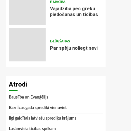
E-MĀCĪBA
Vajadzība pēc grēku
piedošanas un ticības
E-LŪGŠANAS
Par spēju noliegt sevi
Atrodi
Bauslība un Evaņģēlijs
Baznīcas gada sprediķi vienuviet
Ilgi gaidītais latviešu sprediķu krājums
Lasāmviela ticības spēkam