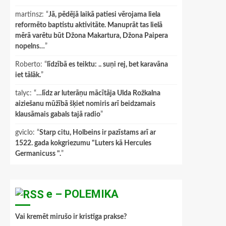
martinsz
: “
Jā, pēdējā laikā patiesi vērojama liela
reformēto baptistu aktivitāte. Manuprāt tas lielā
mērā varētu būt Džona Makartura, Džona Paipera
nopelns…
”
Roberto
: “
līdzībā es teiktu: .. suņi rej, bet karavāna
iet tālāk.
”
talyc
: “
…līdz ar luterāņu mācītāja Ulda Rožkalna
aiziešanu mūžībā šķiet nomiris arī beidzamais
klausāmais gabals tajā radio
”
gviclo
: “
Starp citu, Holbeins ir pazīstams arī ar
1522. gada kokgriezumu "Luters kā Hercules
Germanicuss ".
”
e – POLEMIKA
Vai kremēt mirušo ir kristīga prakse?