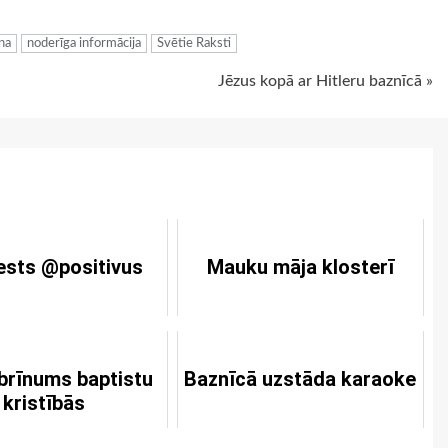
ana
noderīga informācija
Svētie Raksti
Jēzus kopā ar Hitleru baznīcā »
ests @positivus
Mauku māja klosterī
brīnums baptistu
Baznīcā uzstāda karaoke
kristībās