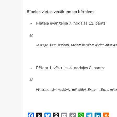
Bībeles vietas vecākiem un bērniem:
Mateja evaņģēlija 7. nodaļas 11. pants:
Ja nu jūs, ļauni būdami, saviem bērniem dodat labas dā
Pētera 1. vēstules 4. nodaļas 8. pants:
Vispirms esiet pastāvīgi mīlestībā cits pret citu, jo mīl
Facebook
X
Bluesky
Threads
Email
Copy
WhatsApp
Telegram
LinkedIn
Dra