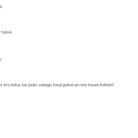
s:
 taisni.
:
te tev māca, tas jauks vainags tavai galvai un rota tavam kaklam!