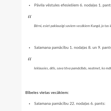
Pāvila vēstules efesiešiem 6. nodaļas 1. pant
Bērni, esiet paklausīgi saviem vecākiem Kungā, jo tas ir
Salamana pamācību 1. nodaļas 8. un 9. pants
Ieklausies, dēls, sava tēva pamācībās, neatmet, ko mā
Bībeles vietas vecākiem:
Salamana pamācību 22. nodaļas 6. pants: