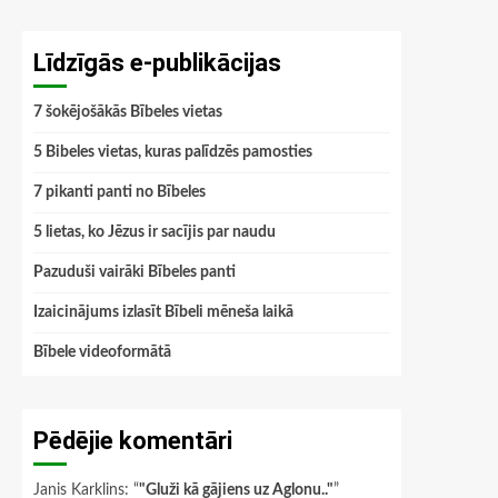
Līdzīgās e-publikācijas
7 šokējošākās Bībeles vietas
5 Bibeles vietas, kuras palīdzēs pamosties
7 pikanti panti no Bībeles
5 lietas, ko Jēzus ir sacījis par naudu
Pazuduši vairāki Bībeles panti
Izaicinājums izlasīt Bībeli mēneša laikā
Bībele videoformātā
Pēdējie komentāri
Janis Karklins
: “
"Gluži kā gājiens uz Aglonu.."
”