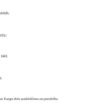
klīdīs.
nts:
bikli.
s:
us ar Kunga doto audzināšanu un pamācību.