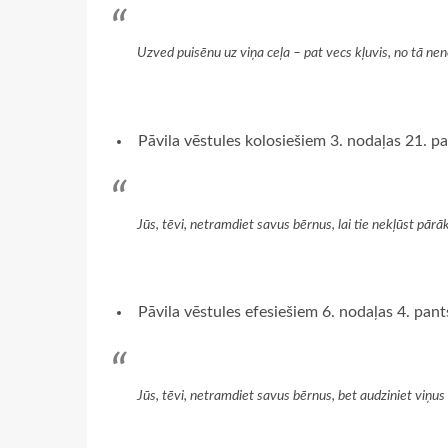
Uzved puisēnu uz viņa ceļa – pat vecs kļuvis, no tā neno
Pāvila vēstules kolosiešiem 3. nodaļas 21. pa
Jūs, tēvi, netramdiet savus bērnus, lai tie nekļūst pārāk 
Pāvila vēstules efesiešiem 6. nodaļas 4. pant
Jūs, tēvi, netramdiet savus bērnus, bet audziniet viņ