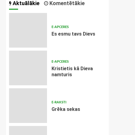
Aktuālākie
Komentētākie
E-APCERES
Es esmu tavs Dievs
E-APCERES
Kristietis kā Dieva
namturis
E-RAKSTI
Grēka sekas