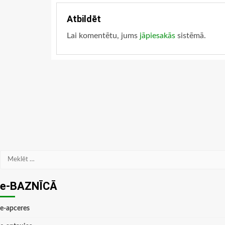
Atbildēt
Lai komentētu, jums
jāpiesakās
sistēmā.
Meklēt:
e-BAZNĪCĀ
e-apceres