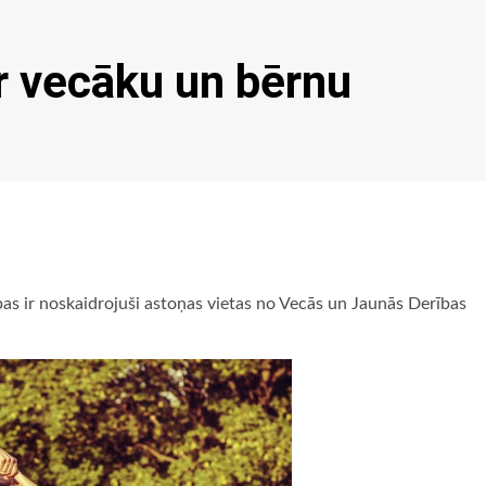
ar vecāku un bērnu
as ir noskaidrojuši astoņas vietas no Vecās un Jaunās Derības