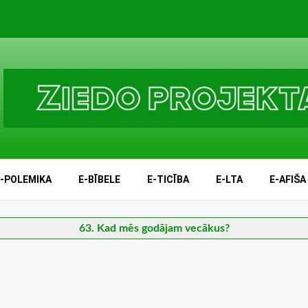
E-POLEMIKA
E-BĪBELE
E-TICĪBA
E-LTA
E-AFIŠA
63. Kad mēs godājam vecākus?