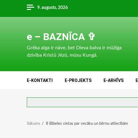
Skip
9. augusts, 2026
to
content
e – BAZNĪCA ✞
Grēka alga ir nāve, bet Dieva balva ir mūžīga
dzīvība Kristū Jēzū, mūsu Kungā.
E-KONTAKTI
E-PROJEKTS
E-ARHĪVS
Sākums
8 Bibeles vietas par vecāku un bērnu attiecībām