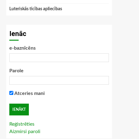
Luteriskās ticības apliecības
Ienāc
e-baznīcēns
Parole
Atceries mani
Reģistrēties
Aizmirsi paroli