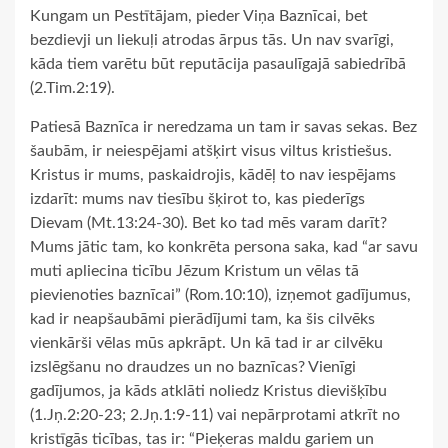
Kungam un Pestītājam, pieder Viņa Baznīcai, bet
bezdievji un liekuļi atrodas ārpus tās. Un nav svarīgi,
kāda tiem varētu būt reputācija pasaulīgajā sabiedrībā
(2.Tim.2:19).
Patiesā Baznīca ir neredzama un tam ir savas sekas. Bez
šaubām, ir neiespējami atšķirt visus viltus kristiešus.
Kristus ir mums, paskaidrojis, kādēļ to nav iespējams
izdarīt: mums nav tiesību šķirot to, kas piederīgs
Dievam (Mt.13:24-30). Bet ko tad mēs varam darīt?
Mums jātic tam, ko konkrēta persona saka, kad “ar savu
muti apliecina ticību Jēzum Kristum un vēlas tā
pievienoties baznīcai” (Rom.10:10), izņemot gadījumus,
kad ir neapšaubāmi pierādījumi tam, ka šis cilvēks
vienkārši vēlas mūs apkrāpt. Un kā tad ir ar cilvēku
izslēgšanu no draudzes un no baznīcas? Vienīgi
gadījumos, ja kāds atklāti noliedz Kristus dievišķību
(1.Jņ.2:20-23; 2.Jņ.1:9-11) vai nepārprotami atkrīt no
kristīgās ticības, tas ir: “Pieķeras maldu gariem un