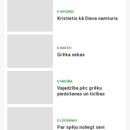
E-APCERES
Kristietis kā Dieva namturis
E-RAKSTI
Grēka sekas
E-MĀCĪBA
Vajadzība pēc grēku
piedošanas un ticības
E-LŪGŠANAS
Par spēju noliegt sevi