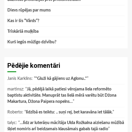
Dievs rūpējas par mums
Kas ir šis “Vārds”?
Trīskāršā muļķība
Kurš iegūs mūžīgo dzīvību?
Pēdējie komentāri
Janis Karklins
: “
"Gluži kā gājiens uz Aglonu.."
”
martinsz
: “
Jā, pēdējā laikā patiesi vērojama liela reformēto
baptistu aktivitāte. Manuprāt tas lielā mērā varētu būt Džona
Makartura, Džona Paipera nopelns…
”
Roberto
: “
līdzībā es teiktu: .. suņi rej, bet karavāna iet tālāk.
”
talyc
: “
…līdz ar luterāņu mācītāja Ulda Rožkalna aiziešanu mūžībā
šķiet nomiris arī beidzamais klausāmais gabals tajā radio
”