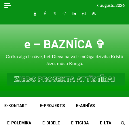
Skip
7. augusts, 2026
to
Draugiem
Facebook
Twitter
Instagram
LinkedIn
whatsapp
RSS
content
e – BAZNĪCA ✞
Grēka alga ir nāve, bet Dieva balva ir mūžīga dzīvība Kristū
Jēzū, mūsu Kungā.
E-KONTAKTI
E-PROJEKTS
E-ARHĪVS
E-POLEMIKA
E-BĪBELE
E-TICĪBA
E-LTA