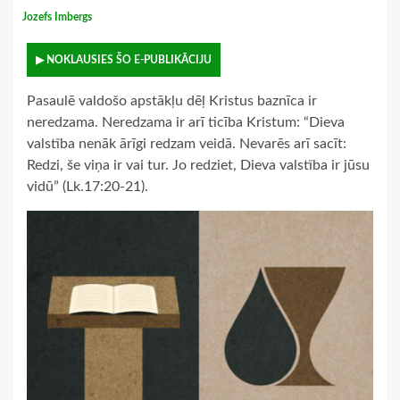
Jozefs Imbergs
▶ NOKLAUSIES ŠO E-PUBLIKĀCIJU
Pasaulē valdošo apstākļu dēļ Kristus baznīca ir
neredzama. Neredzama ir arī ticība Kristum: “Dieva
valstība nenāk ārīgi redzam veidā. Nevarēs arī sacīt:
Redzi, še viņa ir vai tur. Jo redziet, Dieva valstība ir jūsu
vidū” (Lk.17:20-21).