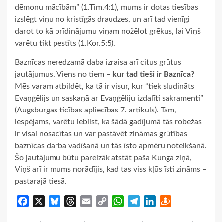
dēmonu mācībām” (1.Tim.4:1), mums ir dotas tiesības
izslēgt viņu no kristīgās draudzes, un arī tad vienīgi
darot to kā brīdinājumu viņam nožēlot grēkus, lai Viņš
varētu tikt pestīts (1.Kor.5:5).
Baznīcas neredzamā daba izraisa arī citus grūtus
jautājumus. Viens no tiem –
kur tad tieši ir Baznīca?
Mēs varam atbildēt, ka tā ir visur, kur “tiek sludināts
Evaņģēlijs un saskaņā ar Evaņģēliju izdalīti sakramenti”
(Augsburgas ticības apliecības 7. artikuls). Tam,
iespējams, varētu iebilst, ka šādā gadījumā tās robežas
ir visai nosacītas un var pastāvēt zināmas grūtības
baznīcas darba vadīšanā un tās īsto apmēru noteikšanā.
Šo jautājumu būtu pareizāk atstāt paša Kunga ziņā,
Viņš arī ir mums norādījis, kad tas viss kļūs īsti zināms –
pastarajā tiesā.
Facebook
X
Bluesky
Threads
Email
Copy
WhatsApp
Telegram
LinkedIn
Draugiem
Link