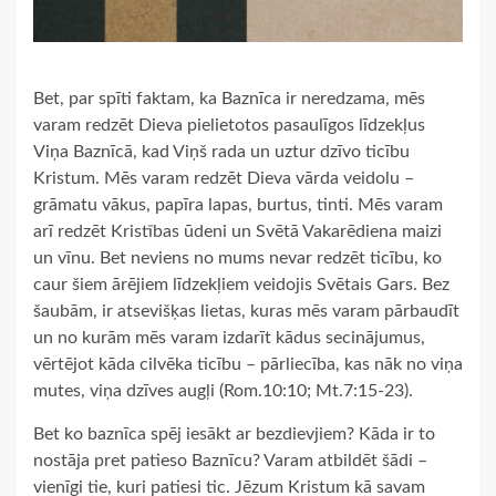
Bet, par spīti faktam, ka Baznīca ir neredzama, mēs
varam redzēt Dieva pielietotos pasaulīgos līdzekļus
Viņa Baznīcā, kad Viņš rada un uztur dzīvo ticību
Kristum. Mēs varam redzēt Dieva vārda veidolu –
grāmatu vākus, papīra lapas, burtus, tinti. Mēs varam
arī redzēt Kristības ūdeni un Svētā Vakarēdiena maizi
un vīnu. Bet neviens no mums nevar redzēt ticību, ko
caur šiem ārējiem līdzekļiem veidojis Svētais Gars. Bez
šaubām, ir atsevišķas lietas, kuras mēs varam pārbaudīt
un no kurām mēs varam izdarīt kādus secinājumus,
vērtējot kāda cilvēka ticību – pārliecība, kas nāk no viņa
mutes, viņa dzīves augļi (Rom.10:10; Mt.7:15-23).
Bet ko baznīca spēj iesākt ar bezdievjiem? Kāda ir to
nostāja pret patieso Baznīcu? Varam atbildēt šādi –
vienīgi tie, kuri patiesi tic. Jēzum Kristum kā savam