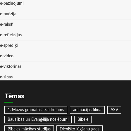
e-paziņojumi
e-poēzija
e-raksti
e-refleksijas
e-sprediķi
e-video
e-viktorīnas
e-ziņas
Tēmas
1. Mozus grāmatas skaidrojums
animācijas filma
ASV
Bauslības un Evaņģēlija noslēpumi
Bībele
Bībeles mācības studijas
Dienišķo lūgšanu gads