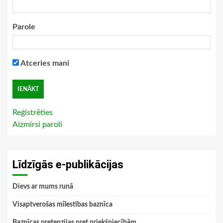
Parole
Atceries mani
Reģistrēties
Aizmirsi paroli
Līdzīgās e-publikācijas
Dievs ar mums runā
Visaptverošas mīlestības baznīca
Baznīcas pretenzijas pret priekšniecībām