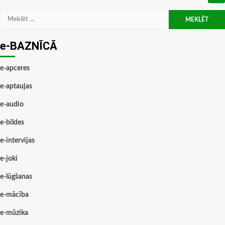
Meklēt:
e-BAZNĪCĀ
e-apceres
e-aptaujas
e-audio
e-bildes
e-intervijas
e-joki
e-lūgšanas
e-mācība
e-mūzika