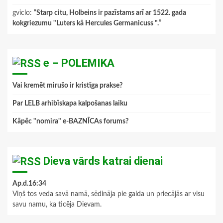
gviclo
: “
Starp citu, Holbeins ir pazīstams arī ar 1522. gada
kokgriezumu "Luters kā Hercules Germanicuss ".
”
e – POLEMIKA
Vai kremēt mirušo ir kristīga prakse?
Par LELB arhibīskapa kalpošanas laiku
Kāpēc "nomira" e-BAZNĪCAs forums?
Dieva vārds katrai dienai
Ap.d.16:34
Viņš tos veda savā namā, sēdināja pie galda un priecājās ar visu
savu namu, ka ticēja Dievam.