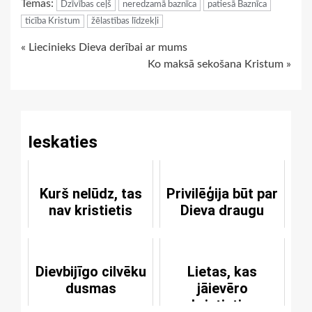
Tēmas:
Dzīvības ceļš
neredzamā baznīca
patiesā Baznīca
ticība Kristum
žēlastības līdzekļi
Continue
« Liecinieks Dieva derībai ar mums
Ko maksā sekošana Kristum »
Reading
Ieskaties
Kurš nelūdz, tas
Privilēģija būt par
nav kristietis
Dieva draugu
Dievbijīgo cilvēku
Lietas, kas
dusmas
jāievēro
kristietim