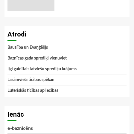
Atrodi
Bauslība un Evaņģēlijs
Baznīcas gada sprediķi vienuviet
Ilgi gaidītais latviešu sprediķu krājums
Lasāmviela ticības spēkam
Luteriskās ticības apliecības
Ienāc
e-baznīcēns