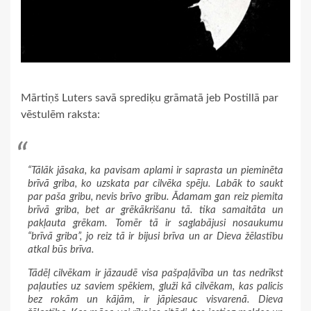
Mārtiņš Luters savā sprediķu grāmatā jeb Postillā par
vēstulēm raksta:
“Tālāk jāsaka, ka pavisam aplami ir saprasta un pieminēta
brīvā griba, ko uzskata par cilvēka spēju. Labāk to saukt
par paša gribu, nevis brīvo gribu. Ādamam gan reiz piemita
brīvā griba, bet ar grēkākrišanu tā. tika samaitāta un
pakļauta grēkam. Tomēr tā ir saglabājusi nosaukumu
“brīvā griba”, jo reiz tā ir bijusi brīva un ar Dieva žēlastību
atkal būs brīva.
Tādēļ cilvēkam ir jāzaudē visa pašpaļāvība un tas nedrīkst
paļauties uz saviem spēkiem, gluži kā cilvēkam, kas palicis
bez rokām un kājām, ir jāpiesauc visvarenā. Dieva