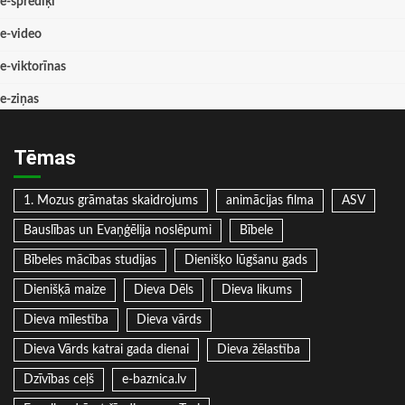
e-sprediķi
e-video
e-viktorīnas
e-ziņas
Tēmas
1. Mozus grāmatas skaidrojums
animācijas filma
ASV
Bauslības un Evaņģēlija noslēpumi
Bībele
Bībeles mācības studijas
Dienišķo lūgšanu gads
Dienišķā maize
Dieva Dēls
Dieva likums
Dieva mīlestība
Dieva vārds
Dieva Vārds katrai gada dienai
Dieva žēlastība
Dzīvības ceļš
e-baznica.lv