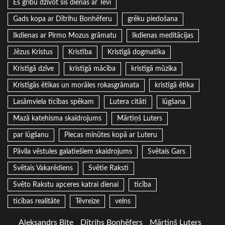
Es gribu dzīvot šīs dienas ar Tevi
Gads kopa ar Dītrihu Bonhēferu
grēku piedošana
Ikdienas ar Pirmo Mozus grāmatu
Ikdienas meditācijas
Jēzus Kristus
Kristība
Kristīgā dogmatika
Kristīgā dzīve
kristīgā mācība
kristīgā mūzika
Kristīgās ētikas un morāles rokasgrāmata
kristīgā ētika
Lasāmviela ticības spēkam
Lutera citāti
lūgšana
Mazā katehisma skaidrojums
Mārtiņš Luters
par lūgšanu
Piecas minūtes kopā ar Luteru
Pāvila vēstules galatiešiem skaidrojums
Svētais Gars
Svētais Vakarēdiens
Svētie Raksti
Svēto Rakstu apceres katrai dienai
ticība
ticības realitāte
Tēvreize
velns
Aleksandrs Bite
Dītrihs Bonhēfers
Mārtiņš Luters