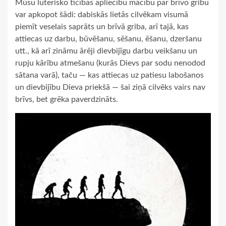
Mūsu luterisko ticības apliecību mācību par brīvo gribu
var apkopot šādi: dabiskās lietās cilvēkam visumā
piemīt veselais saprāts un brīvā griba, arī tajā, kas
attiecas uz darbu, būvēšanu, sēšanu, ēšanu, dzeršanu
utt., kā arī zināmu ārēji dievbijīgu darbu veikšanu un
rupju kārību atmešanu (kurās Dievs par sodu nenodod
sātana varā), taču — kas attiecas uz patiesu labošanos
un dievbijību Dieva priekšā — šai ziņā cilvēks vairs nav
brīvs, bet grēka paverdzināts.