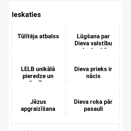
Ieskaties
Tūlītēja atbalss
Lūgšana par
Dieva valstību
nekad nebūs
veltīga
LELB unikālā
Dieva prieks ir
pieredze un
nācis
liecība
Jēzus
Dieva roka pār
apgraizīšana
pasauli