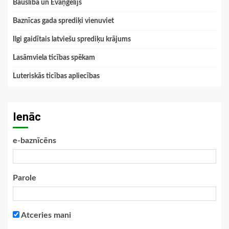
Bauslība un Evaņģēlijs
Baznīcas gada sprediķi vienuviet
Ilgi gaidītais latviešu sprediķu krājums
Lasāmviela ticības spēkam
Luteriskās ticības apliecības
Ienāc
e-baznīcēns
Parole
Atceries mani