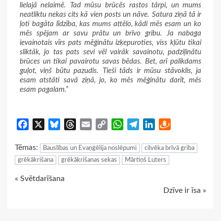
lielajā nelaimē. Tad mūsu brūcēs rastos tārpi, un mums
neatliktu nekas cits kā vien posts un nāve. Satura ziņā tā ir
ļoti bagāta līdzība, kas mums attēlo, kādi mēs esam un ko
mēs spējam ar savu prātu un brīvo gribu. Ja nabaga
ievainotais vīrs pats mēģinātu izķepuroties, viss kļūtu tikai
sliktāk, jo tas pats sevi vēl vairāk savainotu, padziļinātu
brūces un tikai pavairotu savas bēdas. Bet, arī palikdams
guļot, viņš būtu pazudis. Tieši tāds ir mūsu stāvoklis, ja
esam atstāti savā ziņā, jo, ko mēs mēģinātu darīt, mēs
esam pagalam.”
Facebook
X
Bluesky
Threads
Email
Copy
WhatsApp
Telegram
LinkedIn
Draugiem
Link
Tēmas:
Bauslības un Evaņģēlija noslēpumi
cilvēka brīvā griba
grēkākrišana
grēkākrišanas sekas
Mārtiņš Luters
Continue
« Svētdarīšana
Dzīve ir īsa »
Reading