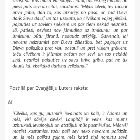
žēlastība, Kas māca vai rīkojas citādi, tas iestieg maldos un
pievil pats sevi un citus, sacīdams: “Mīļais cilvēk, tev taču ir
brīva griba, dari to, kas atkarīgs no paša, un tad Dievs
darīs Savu dalu,” un tas uzskata, ka cilvēkam vajag pilnībā.
paļauties uz saviem spēkiem un par tiem nekad neizmist.
Jā, patiesi, neviens nav jāmudina uz izmisumu, un par
izmisumu būtu jārunā. nedaudz atšķirīgi. Galvenais, lai
neviens neizsamist par Dieva žēlastību, bet paļaujas uz
Dieva palīdzību pret visu pasauli un pret visiem grēkiem;
taču cilvēkam ir jāizmist pašam par sevi, un tas nekādā
ziņā. nedrīkst paļauties uz savu brīvo gribu, pat ne tik
daudz kā. vissīkākā darbiņa veikšanai.”
Postillā par Evaņģēliju Luters raksta:
“Cilvēks, kas guļ pusmiris ievainots un kails, ir Ādams un
mēs, visi pārējie cilvēki, Laupītāji ir velns, kas mums
uzbrukuši, ievainojuši un atstājuši mūs pusmirušus. Mēs vēl
mazliet kustamies, taču paši sev neko nevaram palīdzēt,
un, ja mēs paliktu guļam, mēs katrā ziņā nomirtu savā