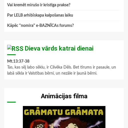
Vai kremēt mirušo ir kristīga prakse?
Par LELB arhibīskapa kalpošanas laiku
Kāpēc "nomira" e-BAZNĪCAs forums?
Dieva vārds katrai dienai
Mt.13:37-38
Tas, kas sēj labo sēklu, ir Cilvēka Dēls. Bet tīrums ir pasaule, un
labā sēkla ir Valstības bērni, un nezāle ir ļaunā bērni.
Animācijas filma