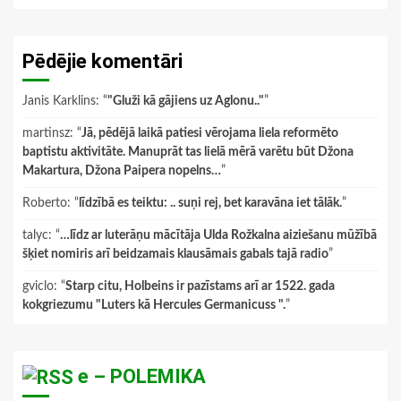
Pēdējie komentāri
Janis Karklins
: “
"Gluži kā gājiens uz Aglonu.."
”
martinsz
: “
Jā, pēdējā laikā patiesi vērojama liela reformēto
baptistu aktivitāte. Manuprāt tas lielā mērā varētu būt Džona
Makartura, Džona Paipera nopelns…
”
Roberto
: “
līdzībā es teiktu: .. suņi rej, bet karavāna iet tālāk.
”
talyc
: “
…līdz ar luterāņu mācītāja Ulda Rožkalna aiziešanu mūžībā
šķiet nomiris arī beidzamais klausāmais gabals tajā radio
”
gviclo
: “
Starp citu, Holbeins ir pazīstams arī ar 1522. gada
kokgriezumu "Luters kā Hercules Germanicuss ".
”
e – POLEMIKA