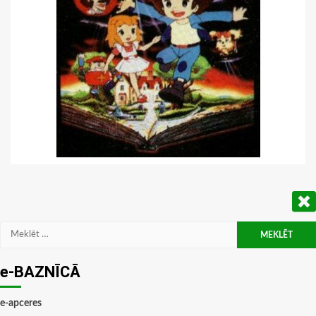
Meklēt:
e-BAZNĪCĀ
e-apceres