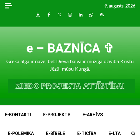
Skip
9. augusts, 2026
to
Draugiem
Facebook
Twitter
Instagram
LinkedIn
whatsapp
RSS
content
e – BAZNĪCA ✞
Grēka alga ir nāve, bet Dieva balva ir mūžīga dzīvība Kristū
Jēzū, mūsu Kungā.
E-KONTAKTI
E-PROJEKTS
E-ARHĪVS
E-POLEMIKA
E-BĪBELE
E-TICĪBA
E-LTA