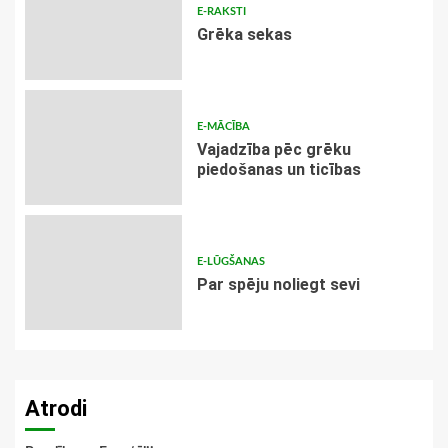
E-RAKSTI
Grēka sekas
E-MĀCĪBA
Vajadzība pēc grēku
piedošanas un ticības
E-LŪGŠANAS
Par spēju noliegt sevi
Atrodi